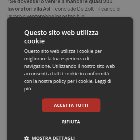
“Se dovessero venire a mancare quasi 200
Salute orale & impianti
lavoratori alla Asl –
conclude De Zolt – il carico di
lavoro diventerebbe insostenibile”.
Sangue & coagulazione
Questo sito web utilizza
15 Ottobre 2018
Tiroide
cookie
© Riproduzione riservata
Questo sito web utilizza i cookie per
Tumore al seno
migliorare la tua esperienza di
navigazione. Utilizzando il nostro sito web
Tumore ovarico
acconsenti a tutti i cookie in conformità
con la nostra policy per i cookie.
Leggi di
Tumori del Polmone & Testa Collo
più
Potrebbe interessarti in
Tumori gastrointestinali
Abruzzo
ACCETTA TUTTI
Ulcera & Reflusso
RIFIUTA
Cresce la ricerca in Emilia-Romagna:
nel 2025 condotti 1.530 studi, il
Vaccini
numero più alto degli ultimi cinque
MOSTRA DETTAGLI