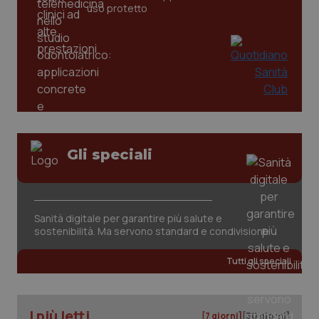
uso protetto
tracking-sites-ironfish-
www.quotidianosanita.it
4
tracking-enable
settim
2 gior
tracking-sites-ironfish-
www.quotidianosanita.it
4
session-id
settim
2 gior
Gli speciali
_ga
1 anno
Google LLC
mes
.quotidianosanita.it
Sanità digitale per garantire più salute e
sostenibilità. Ma servono standard e condivisione
Tutti gli speciali
I più letti
[7 giorni]
[30 giorni]