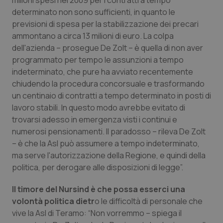
milioni spesi nel 2009 per i contratti a tempo
determinato non sono sufficienti, in quanto le
Piemonte
HIV
previsioni di spesa per la stabilizzazione dei precari
ammontano a circa 13 milioni di euro. La colpa
Provincia Autonoma di Bolzano
Infezioni & Febbre
dell'azienda – prosegue De Zolt – è quella di non aver
programmato per tempo le assunzioni a tempo
Provincia Autonoma di Trento
Ipertensione & Scompenso
indeterminato, che pure ha avviato recentemente
chiudendo la procedura concorsuale e trasformando
Puglia
Malattie rare
un centinaio di contratti a tempo determinato in posti di
lavoro stabili. In questo modo avrebbe evitato di
trovarsi adesso in emergenza visti i continui e
Sardegna
Malattia di Crohn & Rettocolite Ulcerosa
numerosi pensionamenti. Il paradosso – rileva De Zolt
– è che la Asl può assumere a tempo indeterminato,
Sicilia
Neuroscienze & patologie neurodegenerative
ma serve l'autorizzazione della Regione, e quindi della
politica, per derogare alle disposizioni di legge”.
Toscana
Obesità
Il timore del Nursind è che possa esserci una
Umbria
Oftalmologia
volontà politica dietr
o le difficoltà di personale che
vive la Asl di Teramo: “Non vorremmo – spiega il