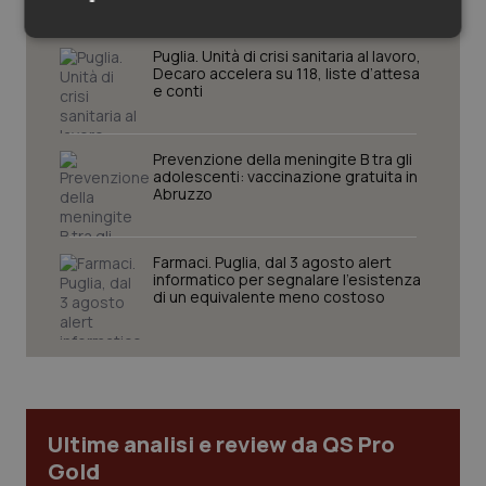
anni
Necessari
Statistici
Marketing
Puglia. Unità di crisi sanitaria al lavoro,
Decaro accelera su 118, liste d’attesa
e conti
Prevenzione della meningite B tra gli
adolescenti: vaccinazione gratuita in
Abruzzo
Necessari
Statistici
Marketing
I cookie necessari contribuiscono a rendere fruibile il
sito web abilitandone funzionalità di base quali la
Farmaci. Puglia, dal 3 agosto alert
navigazione sulle pagine e l'accesso alle aree
informatico per segnalare l’esistenza
protette del sito. Il sito web non è in grado di
di un equivalente meno costoso
funzionare correttamente senza questi cookie.
Nome
Fornitore
/
Dominio
Scaden
VISITOR_PRIVACY_METADATA
5 mesi
YouTube
settim
.youtube.com
Ultime analisi e review da QS Pro
Gold