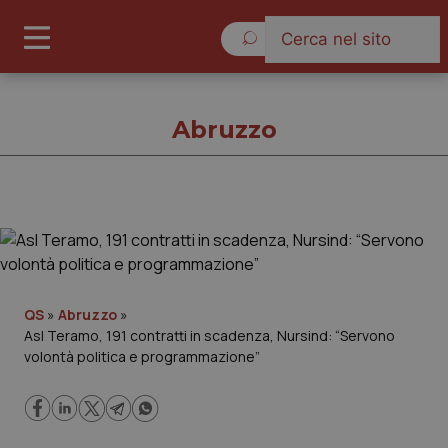
Venerdì 7 Agosto 2026
Abruzzo
Abruzzo
Cronache
QS
»
Abruzzo
»
Asl Teramo, 191 contratti in scadenza, Nursind: “Servono
Governo e Parlamento
volontà politica e programmazione”
Regioni e Asl
Lavoro e Professioni