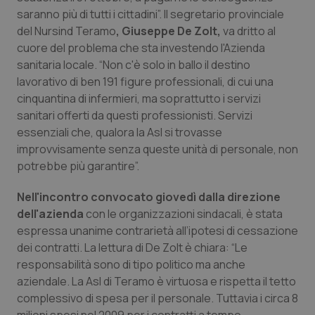
Calabria
Asma & BPCO
saranno più di tutti i cittadini”. Il segretario provinciale
del Nursind Teramo
, Giuseppe De Zolt,
va dritto al
Campania
Car-T
cuore del problema che sta investendo l'Azienda
sanitaria locale. “Non c'è solo in ballo il destino
lavorativo di ben 191 figure professionali, di cui una
Emilia-Romagna
Colesterolo & coronaropatie
cinquantina di infermieri, ma soprattutto i servizi
sanitari offerti da questi professionisti. Servizi
Friuli Venezia Giulia
Dermatite Atopica
essenziali che, qualora la Asl si trovasse
improvvisamente senza queste unità di personale, non
Lazio
Diabete & glucometri
potrebbe più garantire”.
Liguria
Disturbi dell’umore
Nell'incontro convocato giovedì dalla direzione
dell'azienda
con le organizzazioni sindacali, è stata
Lombardia
Dolore
espressa unanime contrarietà all’ipotesi di cessazione
dei contratti. La lettura di De Zolt è chiara: “Le
responsabilità sono di tipo politico ma anche
Marche
Donna & Salute
aziendale. La Asl di Teramo è virtuosa e rispetta il tetto
complessivo di spesa per il personale. Tuttavia i circa 8
Molise
Epatiti