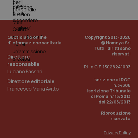
Quotidiano online
Copyright 2013-2026
d'informazione sanitaria
© Homnya Srl
Tutti i diritti sono
riservati
Direttore
responsabile
P.I. e C.F. 13026241003
_ga_KM60CM4NPH
.quotidianosanita.it
1 anno
Luciano Fassari
mes
Iscrizione al ROC
Direttore editoriale
n.34308
Francesco Maria Avitto
Iscrizione Tribunale
di Roma n.115/2013
del 22/05/2013
Riproduzione
riservata
Fornitore
/
Nome
Scadenza
Descrizion
Dominio
Privacy Policy
Nome
Fornitore
/
Dominio
Scadenza
Des