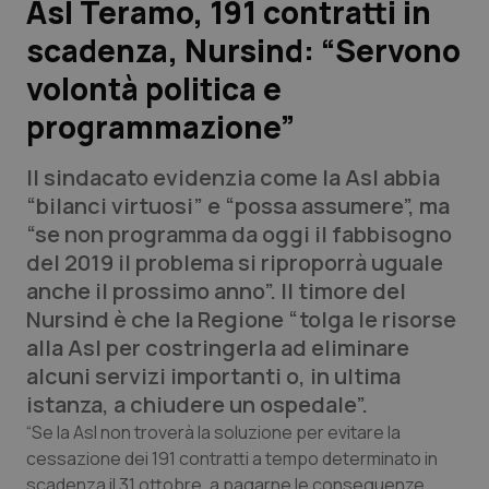
Asl Teramo, 191 contratti in
scadenza, Nursind: “Servono
Scienza e Farmaci
volontà politica e
Studi e Analisi
programmazione”
Lettere al direttore
Il sindacato evidenzia come la Asl abbia
“bilanci virtuosi” e “possa assumere”, ma
Edizioni Regionali
“se non programma da oggi il fabbisogno
del 2019 il problema si riproporrà uguale
QS Pro
anche il prossimo anno”. Il timore del
Nursind è che la Regione “tolga le risorse
Professionisti Sanitari.AI
alla Asl per costringerla ad eliminare
alcuni servizi importanti o, in ultima
Abruzzo
QS Pro Gold
istanza, a chiudere un ospedale”.
“Se la Asl non troverà la soluzione per evitare la
QS Club
Newsletter
Basilicata
Artrite & artrosi
cessazione dei 191 contratti a tempo determinato in
scadenza il 31 ottobre, a pagarne le conseguenze