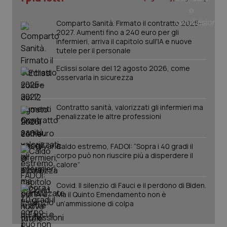
Comparto Sanità. Firmato il contratto 2025-
2027. Aumenti fino a 240 euro per gli
infermieri, arriva il capitolo sull'IA e nuove
tutele per il personale
Eclissi solare del 12 agosto 2026, come
osservarla in sicurezza
Contratto sanità, valorizzati gli infermieri ma
penalizzate le altre professioni
Caldo estremo, FADOI: “Sopra i 40 gradi il
PHPSESSID
Sessio
PHP.net
corpo può non riuscire più a disperdere il
www.quotidianosanita.it
calore”
Covid. Il silenzio di Fauci e il perdono di Biden.
Ma il Quinto Emendamento non è
un’ammissione di colpa