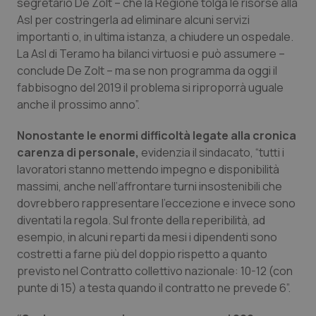
Valle D’Aosta
Oncodermatologia
segretario De Zolt – che la Regione tolga le risorse alla
Asl per costringerla ad eliminare alcuni servizi
importanti o, in ultima istanza, a chiudere un ospedale.
Veneto
Oncoematologia
La Asl di Teramo ha bilanci virtuosi e può assumere –
conclude De Zolt – ma se non programma da oggi il
Oncologia & Nutrizione
fabbisogno del 2019 il problema si riproporrà uguale
anche il prossimo anno”.
Psoriasi & pelle
Nonostante le enormi difficoltà legate alla cronica
Quotidiano Cardiologia
carenza di personale,
evidenzia il sindacato, “tutti i
lavoratori stanno mettendo impegno e disponibilità
Quotidiano Chirurgia
massimi, anche nell’affrontare turni insostenibili che
dovrebbero rappresentare l’eccezione e invece sono
diventati la regola. Sul fronte della reperibilità, ad
Quotidiano Oncologia
esempio, in alcuni reparti da mesi i dipendenti sono
costretti a farne più del doppio rispetto a quanto
Quotidiano Pediatria
previsto nel Contratto collettivo nazionale: 10-12 (con
punte di 15) a testa quando il contratto ne prevede 6”.
Rene & patologie urogenitali