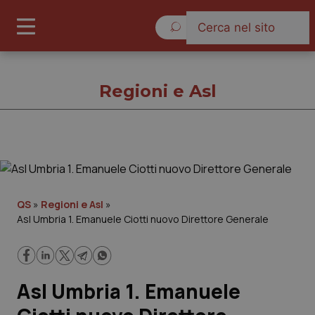
Giovedì 6 Agosto 2026
Regioni e Asl
Regioni e Asl
Cronache
QS
»
Regioni e Asl
»
Asl Umbria 1. Emanuele Ciotti nuovo Direttore Generale
Governo e Parlamento
Regioni e Asl
Asl Umbria 1. Emanuele
Lavoro e Professioni