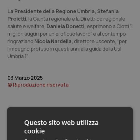
Valle D’Aosta
Oncodermatologia
La Presidente della Regione Umbria, Stefania
Veneto
Oncoematologia
Proietti
, la Giunta regionale e la Direttrice regionale
salute e welfare,
Daniela Donetti,
esprimono a Ciotti “i
Oncologia & Nutrizione
migliori auguri per un proficuo lavoro” e al contempo
ringraziano
Nicola Nardella,
direttore uscente, “per
l’impegno profuso in questi anni alla guida della Usl
Psoriasi & pelle
Umbria 1”.
Quotidiano Cardiologia
03 Marzo 2025
Quotidiano Chirurgia
© Riproduzione riservata
Quotidiano Oncologia
Quotidiano Pediatria
Questo sito web utilizza
cookie
Rene & patologie urogenitali
Potrebbe interessarti in