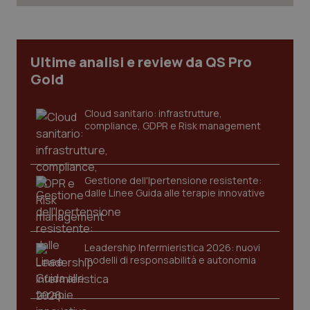
Necessari
Statistici
Marketing
I cookie necessari contribuiscono a rendere fruibile il
sito web abilitandone funzionalità di base quali la
Ultime analisi e review da QS Pro
navigazione sulle pagine e l'accesso alle aree
protette del sito. Il sito web non è in grado di
Gold
funzionare correttamente senza questi cookie.
Nome
Fornitore
/
Dominio
Scaden
Cloud sanitario: infrastrutture,
VISITOR_PRIVACY_METADATA
5 mesi
YouTube
compliance, GDPR e Risk management
settim
.youtube.com
Gestione dell'Ipertensione resistente:
dalle Linee Guida alle terapie innovative
Leadership Infermieristica 2026: nuovi
modelli di responsabilità e autonomia