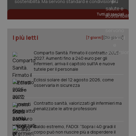
sostenibilità. Ma servono standard e condivisione
Tutti gli speciali
_ga
1 anno
Google LLC
mes
.quotidianosanita.it
I più letti
[7 giorni]
[30 giorni]
Comparto Sanità. Firmato il contratto 2025-
2027. Aumenti fino a 240 euro per gli
infermieri, arriva il capitolo sull'IA e nuove
tutele per il personale
Eclissi solare del 12 agosto 2026, come
osservarla in sicurezza
Contratto sanità, valorizzati gli infermieri ma
penalizzate le altre professioni
Caldo estremo, FADOI: “Sopra i 40 gradi il
corpo può non riuscire più a disperdere il