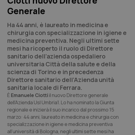
Ciotti nuovo Direttore
Generale
Scienza e Farmaci
Ha 44 anni, è laureato in medicina e
Studi e Analisi
chirurgia con specializzazione in igiene e
medicina preventiva. Negli ultimi sette
Lettere al direttore
mesi ha ricoperto il ruolo di Direttore
sanitario dell’azienda ospedaliero
Edizioni Regionali
universitaria Città della salute e della
scienza di Torino e in precedenza
QS Pro
Direttore sanitario dell’Azienda unità
sanitaria locale di Ferrara.
Professionisti Sanitari.AI
È
Emanuele Ciotti
il nuovo Direttore generale
dell’Azienda Usl Umbria1. Lo ha nominato la Giunta
Abruzzo
QS Pro Gold
regionale e inizierà il suo incarico dal prossimo 15
marzo: 44 anni, laureato in medicina e chirurgia con
QS Club
Newsletter
Basilicata
Artrite & artrosi
specializzazione in igiene e medicina preventiva
all’università di Bologna, negli ultimi sette mesi ha