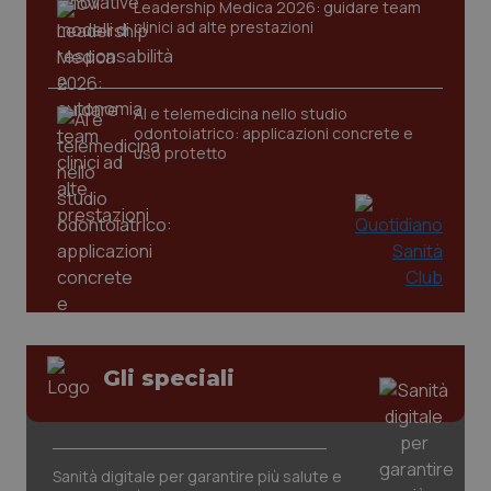
Leadership Medica 2026: guidare team
clinici ad alte prestazioni
CookieScriptConsent
5 mesi
CookieScript
settim
www.quotidianosanita.it
AI e telemedicina nello studio
odontoiatrico: applicazioni concrete e
uso protetto
tracking-sites-ironfish-
www.quotidianosanita.it
4
tracking-enable
settim
2 gior
Gli speciali
tracking-sites-ironfish-
www.quotidianosanita.it
4
Sanità digitale per garantire più salute e
session-id
settim
2 gior