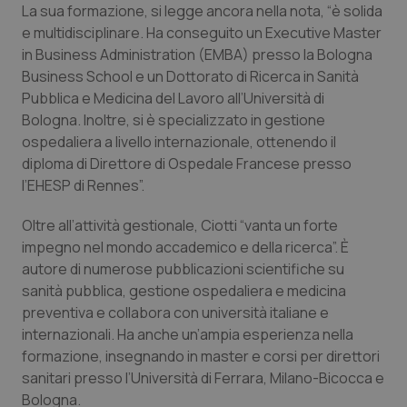
La sua formazione, si legge ancora nella nota, “è solida
Piemonte
HIV
e multidisciplinare. Ha conseguito un Executive Master
in Business Administration (EMBA) presso la Bologna
Business School e un Dottorato di Ricerca in Sanità
Provincia Autonoma di Bolzano
Infezioni & Febbre
Pubblica e Medicina del Lavoro all’Università di
Bologna. Inoltre, si è specializzato in gestione
Provincia Autonoma di Trento
Ipertensione & Scompenso
ospedaliera a livello internazionale, ottenendo il
diploma di Direttore di Ospedale Francese presso
Puglia
Malattie rare
l’EHESP di Rennes”.
Sardegna
Malattia di Crohn & Rettocolite Ulcerosa
Oltre all’attività gestionale, Ciotti “vanta un forte
impegno nel mondo accademico e della ricerca”. È
Sicilia
Neuroscienze & patologie neurodegenerative
autore di numerose pubblicazioni scientifiche su
sanità pubblica, gestione ospedaliera e medicina
preventiva e collabora con università italiane e
Toscana
Obesità
internazionali. Ha anche un’ampia esperienza nella
formazione, insegnando in master e corsi per direttori
Umbria
Oftalmologia
sanitari presso l’Università di Ferrara, Milano-Bicocca e
Bologna.