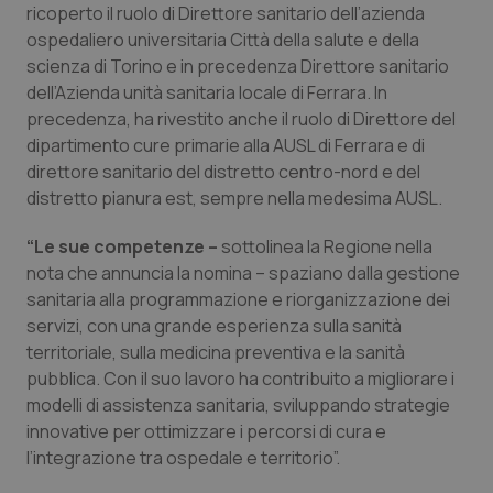
ricoperto il ruolo di Direttore sanitario dell’azienda
Calabria
Asma & BPCO
ospedaliero universitaria Città della salute e della
scienza di Torino e in precedenza Direttore sanitario
Campania
Car-T
dell’Azienda unità sanitaria locale di Ferrara. In
precedenza, ha rivestito anche il ruolo di Direttore del
Emilia-Romagna
Colesterolo & coronaropatie
dipartimento cure primarie alla AUSL di Ferrara e di
direttore sanitario del distretto centro-nord e del
Friuli Venezia Giulia
Dermatite Atopica
distretto pianura est, sempre nella medesima AUSL.
Lazio
Diabete & glucometri
“Le sue competenze –
sottolinea la Regione nella
nota che annuncia la nomina – spaziano dalla gestione
sanitaria alla programmazione e riorganizzazione dei
Liguria
Disturbi dell’umore
servizi, con una grande esperienza sulla sanità
territoriale, sulla medicina preventiva e la sanità
Lombardia
Dolore
pubblica. Con il suo lavoro ha contribuito a migliorare i
modelli di assistenza sanitaria, sviluppando strategie
Marche
Donna & Salute
innovative per ottimizzare i percorsi di cura e
l’integrazione tra ospedale e territorio”.
Molise
Epatiti