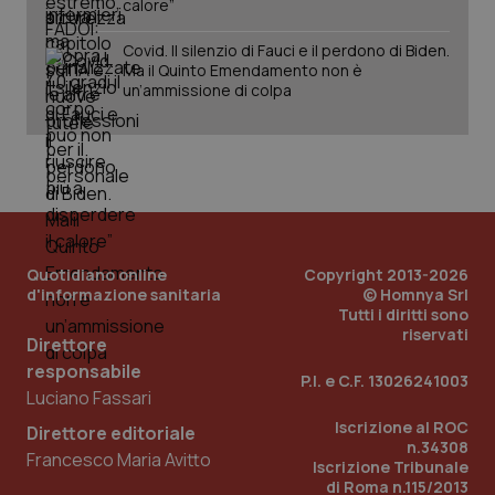
calore”
Covid. Il silenzio di Fauci e il perdono di Biden.
Ma il Quinto Emendamento non è
un’ammissione di colpa
PHPSESSID
Sessio
PHP.net
www.quotidianosanita.it
Quotidiano online
Copyright 2013-2026
d'informazione sanitaria
© Homnya Srl
Tutti i diritti sono
riservati
Direttore
responsabile
P.I. e C.F. 13026241003
Luciano Fassari
Iscrizione al ROC
Direttore editoriale
n.34308
Francesco Maria Avitto
Iscrizione Tribunale
di Roma n.115/2013