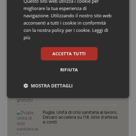
Questo sito web utilizza i cookie per
Regioni e Asl
Salute orale & impianti
migliorare la tua esperienza di
navigazione. Utilizzando il nostro sito web
Sangue & coagulazione
acconsenti a tutti i cookie in conformità
Cresce la ricerca in Emilia-Romagna:
con la nostra policy per i cookie.
Leggi di
nel 2025 condotti 1.530 studi, il
numero più alto degli ultimi cinque
più
Tiroide
anni
Tumore al seno
ACCETTA TUTTI
Vaccini Hpv. Farmacisti di Perugia:
“Bene investire in prevenzione,
Regione apra a somministrazioni in
farmacia”
Tumore ovarico
RIFIUTA
Hpv. In Umbria vaccino gratuito anche
Tumori del Polmone & Testa Collo
MOSTRA DETTAGLI
per i ragazzi nati nel 2005
Necessari
Statistici
Marketing
Tumori gastrointestinali
Puglia. Unità di crisi sanitaria al lavoro,
Ulcera & Reflusso
Decaro accelera su 118, liste d’attesa
e conti
Vaccini