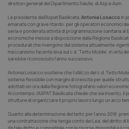
direttori generali del Dipartimento Salute, di Asp e Asm.
La presidente dell'Aspat Basilicata,
Antonia Losacco
in p
emanata con grave ritardo: per gli operatori economici del s
seria e ponderata attività di programmazione sanitaria al bui
economiche messe a disposizione dalla Regione Basilicata. 
procedurali che rivengono dal sistema attualmente vigente, 
meccanismo facente leva sul c.d. 'Tetto Mobile', in virtù del
sarebbe riconosciuto l’anno successivo.
Antonia Losacco sostiene che l’utilizzo del c.d. Tetto Mobi
sistema flessibile con margini di crescita per quelle stru
adottati sin ora dalla Regione fotografano valori economici
Al contempo, l’ASPAT Basilicata chiede che sia inserito, il pr
strutture di organizzare il proprio lavoro lungo un arco te
Quanto alla determinazione del tetto per l’anno 2018, pre
una contrattazione che tenga conto dei Lea, del diritto di l
da tale diritto e compatibile con le risorse disponibili e il