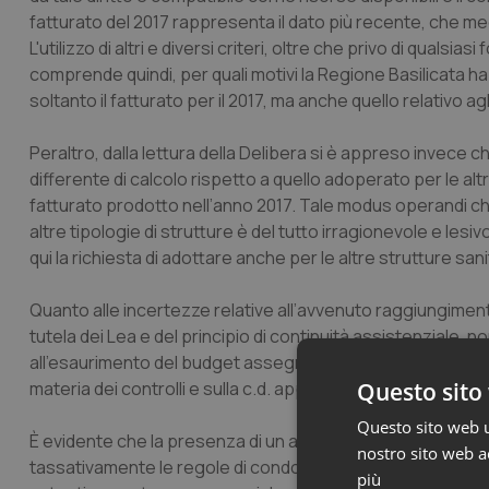
fatturato del 2017 rappresenta il dato più recente, che me
L'utilizzo di altri e diversi criteri, oltre che privo di qua
comprende quindi, per quali motivi la Regione Basilicata h
soltanto il fatturato per il 2017, ma anche quello relativo ag
Peraltro, dalla lettura della Delibera si è appreso invece che
differente di calcolo rispetto a quello adoperato per le al
fatturato prodotto nell’anno 2017. Tale modus operandi che s
altre tipologie di strutture è del tutto irragionevole e lesivo
qui la richiesta di adottare anche per le altre strutture sanitar
Quanto alle incertezze relative all’avvenuto raggiungimento 
tutela dei Lea e del principio di continuità assistenziale
all'esaurimento del budget assegnato. L’ASPAT, ha chiesto i
materia dei controlli e sulla c.d. appropriatezza dell’operat
Questo sito 
Questo sito web ut
È evidente che la presenza di un adeguato sistema di contro
nostro sito web ac
tassativamente le regole di condotta strutture consentireb
più