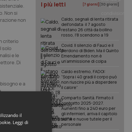
I più letti
[7 giorni]
[30 giorni]
sistenziale.
o. Non si
Caldo, segnali di lenta ritirata
derazione non
dell'ondata: il 7 agosto
restano 26 città da bollino
rosso, l'8 scendono a 19
n criterio
Covid. Il silenzio di Fauci e il
l solo
perdono di Biden. Ma il Quinto
alisi e le
Emendamento non è
un’ammissione di colpa
settore. Di
Caldo estremo, FADOI:
“Sopra i 40 gradi il corpo può
non riuscire più a disperdere
abbisogno e a
il calore”
e
ilicata sulla
Comparto Sanità. Firmato il
contratto 2025-2027.
Aumenti fino a 240 euro per
gli infermieri, arriva il capitolo
ilizzando il
efinire
sull'IA e nuove tutele per il
cookie.
Leggi di
personale
sistema