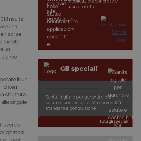
applicazioni concrete e
uso protetto
018 risulta
rare una
le risorse
ifficoltà
re un
imo anno
Gli speciali
operare in un
 criteri
na struttura.
Sanità digitale per garantire più
 alle singole
salute e sostenibilità. Ma servono
standard e condivisione
Tutti gli speciali
ttraverso
originatosi
te, che il