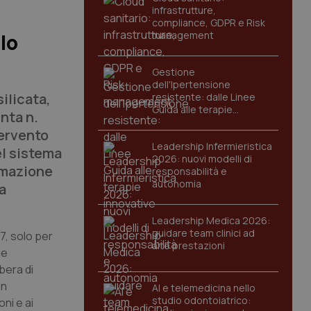
infrastrutture,
compliance, GDPR e Risk
management
lo
Gestione
dell'Ipertensione
ilicata,
resistente: dalle Linee
Guida alle terapie
nta n.
innovative
tervento
Leadership Infermieristica
el sistema
2026: nuovi modelli di
ammazione
responsabilità e
autonomia
a
Leadership Medica 2026:
guidare team clinici ad
17, solo per
alte prestazioni
le
ibera di
un
AI e telemedicina nello
studio odontoiatrico:
ni e ai