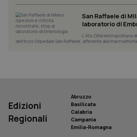
_ga_KM60CM4NPH
San Raffaele di Mil
laboratorio di Emb
L’ Ats Città Metropolitana d
Nome
Nome
dell'Irccs Ospedale San Raffaele, afferente alla macroattività 
VISITOR_INFO1_LIV
_ga_0VMQEQKQ1N
__Secure-YNID
Abruzzo
YSC
Edizioni
Basilicata
__Secure-
Calabria
ROLLOUT_TOKEN
Regionali
Campania
Emilia-Romagna
tracking-sites-
ironfish-tracking-
named-enable