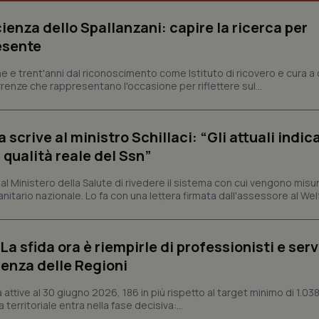
nt
5 mesi 3
Questo cookie viene utilizzato da
CookieScript
settimane
Script.com per ricordare le pref
www.quotidianosanita.it
ienza dello Spallanzani: capire la ricerca per
sui cookie dei visitatori. È neces
dei cookie di Cookie-Script.com 
esente
correttamente.
ish-
www.quotidianosanita.it
4
Questo cookie è impostato dall'a
e e trent'anni dal riconoscimento come Istituto di ricovero e cura a 
settimane
abilitare il sistema di tracking a
rrenze che rappresentano l'occasione per riflettere sul...
2 giorni
ish-
www.quotidianosanita.it
4
Questo cookie è impostato dall'a
settimane
assegnare un identificatore generi
2 giorni
crive al ministro Schillaci: “Gli attuali indica
1 anno 1
Questo nome di cookie è associa
Google LLC
 qualità reale del Ssn”
mese
Universal Analytics, che è un a
.quotidianosanita.it
significativo del servizio di ana
utilizzato da Google. Questo cook
 Ministero della Salute di rivedere il sistema con cui vengono misur
per distinguere utenti unici as
itario nazionale. Lo fa con una lettera firmata dall'assessore al Welf
generato in modo casuale come i
cliente. È incluso in ogni richiest
sito e utilizzato per calcolare i dat
sessioni e campagne per i rapporti 
a sfida ora è riempirle di professionisti e serviz
Sessione
Cookie generato da applicazioni 
PHP.net
linguaggio PHP. Si tratta di un id
www.quotidianosanita.it
enza delle Regioni
generico utilizzato per mantenere 
sessione utente. Normalmente 
generato in modo casuale, il mod
ttive al 30 giugno 2026, 186 in più rispetto al target minimo di 1.038
utilizzato può essere specifico pe
 territoriale entra nella fase decisiva:...
buon esempio è mantenere uno s
un utente tra le pagine.