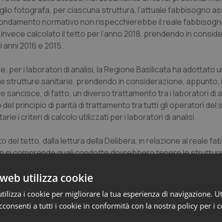
glio fotografa, per ciascuna struttura, l'attuale fabbisogno as
lsiasi fondamento normativo non rispecchierebbe il reale fabbisogn
a invece calcolato il tetto per l’anno 2018, prendendo in consi
li anni 2016 e 2015.
, per i laboratori di analisi, la Regione Basilicata ha adottato u
tre strutture sanitarie, prendendo in considerazione, appunto, i
ancisce, di fatto, un diverso trattamento tra i laboratori di an
 del principio di parità di trattamento tra tutti gli operatori del 
ie i criteri di calcolo utilizzati per i laboratori di analisi.
del tetto, dalla lettura della Delibera, in relazione al reale f
, non si comprende quali condotte dovrebbero tenere le struttur
noltre chiarimenti precisi ed univoci da parte della Regione Bas
o delle strutture.
web utilizza cookie
ilizza i cookie per migliorare la tua esperienza di navigazione. Ut
lli, in uno con una definizione, a monte, delle regole volte a d
consenti a tutti i cookie in conformità con la nostra policy per i 
be a ciascun operatore di svolgere la propria attività in un 