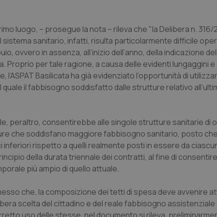
rimo luogo, – prosegue la nota – rileva che "la Delibera n. 316/2
istema sanitario, infatti, risulta particolarmente difficile ope
o, ovvero in assenza, all’inizio dell’anno, della indicazione del
Proprio per tale ragione, a causa delle evidenti lungaggini e d
l’ASPAT Basilicata ha già evidenziato l’opportunità di utilizza
 quale il fabbisogno soddisfatto dalle strutture relativo all’ult
le, peraltro, consentirebbe alle singole strutture sanitarie di 
tture che soddisfano maggiore fabbisogno sanitario, posto che i
 inferiori rispetto a quelli realmente posti in essere da ciascu
incipio della durata triennale dei contratti, al fine di consentire
mporale più ampio di quello attuale.
messo che, la composizione dei tetti di spesa deve avvenire a
ibera scelta del cittadino e del reale fabbisogno assistenziale 
 corretto uso delle stesse, nel documento si rileva, preliminarmen