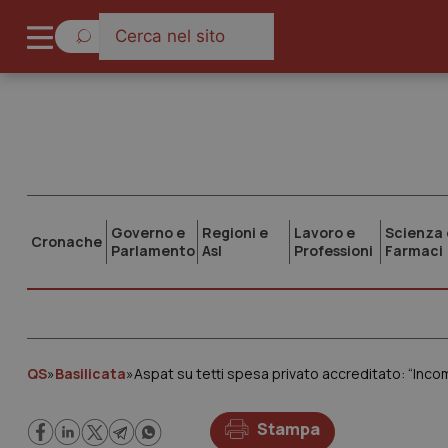
Governo e
Regioni e
Lavoro e
Scienza 
Cronache
Parlamento
Asl
Professioni
Farmaci
QS
»
Basilicata
»
Aspat su tetti spesa privato accreditato: “Inco
Stampa