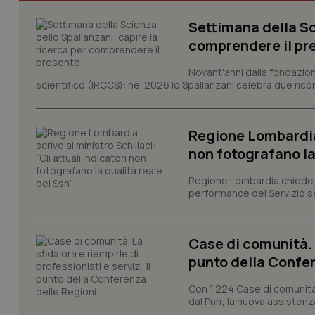
CookieScriptConse
Settimana della Sc
comprendere il pr
tracking-sites-ironf
Novant'anni dalla fondazion
tracking-enable
scientifico (IRCCS): nel 2026 lo Spallanzani celebra due rico
tracking-sites-ironf
session-id
Regione Lombardia s
_ga
non fotografano la
Regione Lombardia chiede al
performance del Servizio san
Case di comunità. L
PHPSESSID
punto della Confer
Con 1.224 Case di comunità a
dal Pnrr, la nuova assistenza