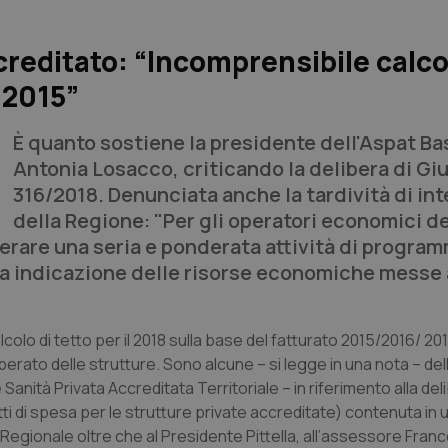
creditato: “Incomprensibile calco
 2015”
È quanto sostiene la presidente dell'Aspat Bas
Antonia Losacco, criticando la delibera di Giu
316/2018. Denunciata anche la tardività di in
della Regione: "Per gli operatori economici d
operare una seria e ponderata attività di progr
ella indicazione delle risorse economiche messe 
lcolo di tetto per il 2018 sulla base del fatturato 2015/2016/ 20
perato delle strutture. Sono alcune – si legge in una nota – del
 Sanità Privata Accreditata Territoriale – in riferimento alla del
ti di spesa per le strutture private accreditate) contenuta in 
gionale oltre che al Presidente Pittella, all’assessore Franco