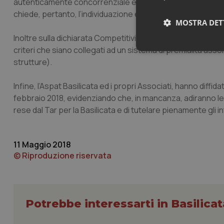
autenticamente concorrenziale e, per l’effetto, di migliorar
chiede, pertanto, l’individuazione e l’emanazione di linee-g
MOSTRA DET
Inoltre sulla dichiarata Competitività collegata ad eventual
criteri che siano collegati ad un sistema di premialità as
Neces
strutture).
Infine, l’Aspat Basilicata ed i propri Associati, hanno diffid
febbraio 2018, evidenziando che, in mancanza, adiranno le
rese dal Tar per la Basilicata e di tutelare pienamente gli i
I cookie necessari con
11 Maggio 2018
e l'accesso alle aree 
© Riproduzione riservata
Nome
VISITOR_PRIVACY_
Potrebbe interessarti in Basilicat