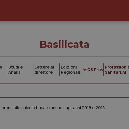
Basilicata
e
Studi e
Lettere al
Edizioni
Professionis
QS Pro
Analisi
direttore
Regionali
Sanitari.AI
mprensibile calcolo basato anche sugli anni 2016 e 2015”