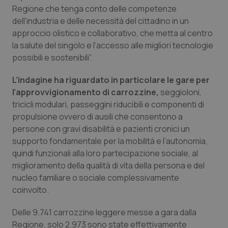
Regione che tenga conto delle competenze
Piemonte
HIV
dell’industria e delle necessità del cittadino in un
approccio olistico e collaborativo, che metta al centro
Provincia Autonoma di Bolzano
Infezioni & Febbre
la salute del singolo e l’accesso alle migliori tecnologie
possibili e sostenibili”.
Provincia Autonoma di Trento
Ipertensione & Scompenso
L’indagine ha riguardato in particolare le gare per
l’approvvigionamento di carrozzine,
seggioloni,
Puglia
Malattie rare
tricicli modulari, passeggini riducibili e componenti di
propulsione ovvero di ausili che consentono a
Sardegna
Malattia di Crohn & Rettocolite Ulcerosa
persone con gravi disabilità e pazienti cronici un
supporto fondamentale per la mobilità e l’autonomia,
Sicilia
Neuroscienze & patologie neurodegenerative
quindi funzionali alla loro partecipazione sociale, al
miglioramento della qualità di vita della persona e del
Toscana
Obesità
nucleo familiare o sociale complessivamente
coinvolto.
Umbria
Oftalmologia
Delle 9.741 carrozzine leggere messe a gara dalla
Regione, solo 2.973 sono state effettivamente