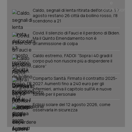
Caldo, segnali di lenta ritirata dell'ondata: il 7
agosto restano 26 città da bollino rosso, l'8
scendono a 21
Covid. Il silenzio di Fauci e il perdono di Biden.
Ma il Quinto Emendamento non è
un’ammissione di colpa
Caldo estremo, FADOI: “Sopra i 40 gradi il
corpo può non riuscire più a disperdere il
_ga_KM60CM4NPH
.quotidianosanita.it
1 anno
calore”
mes
Comparto Sanità. Firmato il contratto 2025-
2027. Aumenti fino a 240 euro per gli
infermieri, arriva il capitolo sull'IA e nuove
tutele per il personale
Eclissi solare del 12 agosto 2026, come
osservarla in sicurezza
Fornitore
/
Nome
Scadenza
Descrizion
Dominio
Nome
Fornitore
/
Dominio
Scadenza
Des