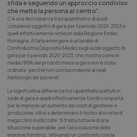
sfida e seguendo un approccio condiviso
Calabria
Asma & BPCO
che metta la persona al centro”.
C’è una discrepanza tra il quantitativo di ausili
Campania
Car-T
complessi oggetto di gara per il periodo 2020-2023 e
quelli effettivamente richiesti dalla Regione Emilia-
Emilia-Romagna
Colesterolo & coronaropatie
Romagna. A farla emergere è un’analisi di
Confindustria Dispositivi Medici sugli ausili oggetto di
Friuli Venezia Giulia
Dermatite Atopica
gara per il periodo 2020-2023, che mostra come in
media l’80% dei prodotti messi a gara non è stata
Lazio
Diabete & glucometri
ordinata “perché non corrispondente ai reali
fabbisogni dei pazienti”.
Liguria
Disturbi dell’umore
La significativa differenza tra i quantitativi pattuiti in
sede di gara e quelli effettivamente forniti comporta
Lombardia
Dolore
per le imprese un aumento dei costi di gestione e
produzione, oltre a determinare il rischio di scorte di
Marche
Donna & Salute
magazzino inutilizzate. Si tratta tuttavia di una
situazione superabile, per l’associazione delle
Molise
Epatiti
imprese fornitrici, “attivando un confronto con la