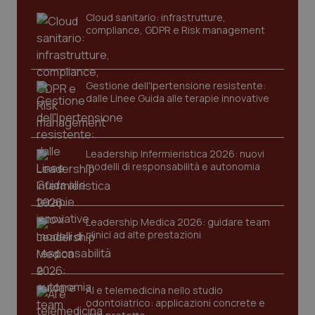
tracking-sites-ironfish-
www.quotidianosanita.it
4
Cloud sanitario: infrastrutture,
tracking-enable
settim
2 gior
compliance, GDPR e Risk management
Gestione dell'Ipertensione resistente:
tracking-sites-ironfish-
www.quotidianosanita.it
4
dalle Linee Guida alle terapie innovative
session-id
settim
2 gior
Leadership Infermieristica 2026: nuovi
modelli di responsabilità e autonomia
_ga
1 anno
Google LLC
mes
.quotidianosanita.it
Leadership Medica 2026: guidare team
clinici ad alte prestazioni
AI e telemedicina nello studio
odontoiatrico: applicazioni concrete e