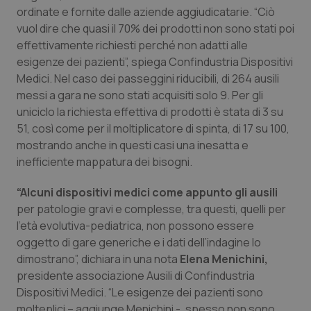
Valle D’Aosta
Oncodermatologia
ordinate e fornite dalle aziende aggiudicatarie. “Ciò
vuol dire che quasi il 70% dei prodotti non sono stati poi
Veneto
Oncoematologia
effettivamente richiesti perché non adatti alle
esigenze dei pazienti”, spiega Confindustria Dispositivi
Oncologia & Nutrizione
Medici. Nel caso dei passeggini riducibili, di 264 ausili
messi a gara ne sono stati acquisiti solo 9. Per gli
Psoriasi & pelle
uniciclo la richiesta effettiva di prodotti è stata di 3 su
51, così come per il moltiplicatore di spinta, di 17 su 100,
mostrando anche in questi casi una inesatta e
Quotidiano Cardiologia
inefficiente mappatura dei bisogni.
Quotidiano Chirurgia
“Alcuni dispositivi medici come appunto gli ausili
per patologie gravi e complesse, tra questi, quelli per
Quotidiano Oncologia
l’età evolutiva-pediatrica, non possono essere
oggetto di gare generiche e i dati dell’indagine lo
Quotidiano Pediatria
dimostrano”, dichiara in una nota
Elena Menichini,
presidente associazione Ausili di Confindustria
Rene & patologie urogenitali
Dispositivi Medici. “Le esigenze dei pazienti sono
molteplici – aggiunge Menichini -, spesso non sono