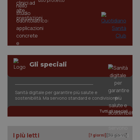
uso protetto
Gli speciali
Sanità digitale per garantire più salute e
PHPSESSID
Sessio
PHP.net
www.quotidianosanita.it
sostenibilità. Ma servono standard e condivisione
Tutti gli speciali
I più letti
[7 giorni]
[30 giorni]