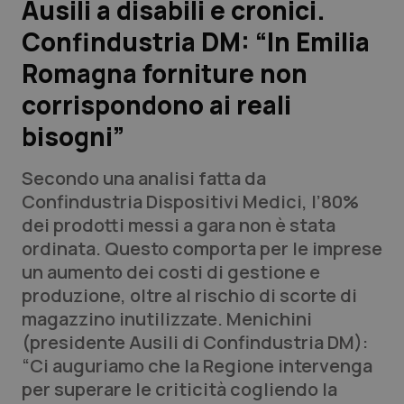
Ausili a disabili e cronici.
Confindustria DM: “In Emilia
Scienza e Farmaci
Romagna forniture non
Studi e Analisi
corrispondono ai reali
bisogni”
Lettere al direttore
Secondo una analisi fatta da
Edizioni Regionali
Confindustria Dispositivi Medici, l’80%
dei prodotti messi a gara non è stata
QS Pro
ordinata. Questo comporta per le imprese
un aumento dei costi di gestione e
Professionisti Sanitari.AI
produzione, oltre al rischio di scorte di
magazzino inutilizzate. Menichini
Abruzzo
QS Pro Gold
(presidente Ausili di Confindustria DM):
“Ci auguriamo che la Regione intervenga
QS Club
Newsletter
Basilicata
Artrite & artrosi
per superare le criticità cogliendo la