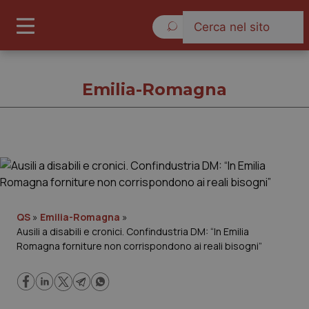
Venerdì 7 Agosto 2026
Emilia-Romagna
Emilia-Romagna
Cronache
QS
»
Emilia-Romagna
»
Ausili a disabili e cronici. Confindustria DM: “In Emilia
Governo e Parlamento
Romagna forniture non corrispondono ai reali bisogni”
Regioni e Asl
Lavoro e Professioni