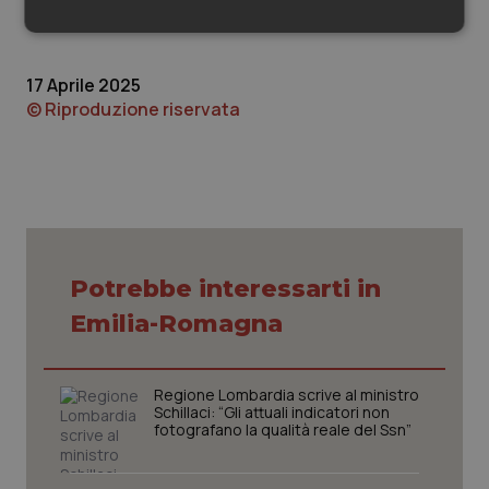
sistema”.
Necessari
Statistici
Marketing
17 Aprile 2025
© Riproduzione riservata
Necessari
Statistici
Marketing
I cookie necessari contribuiscono a rendere fruibile il
sito web abilitandone funzionalità di base quali la
navigazione sulle pagine e l'accesso alle aree
protette del sito. Il sito web non è in grado di
Potrebbe interessarti in
funzionare correttamente senza questi cookie.
Emilia-Romagna
Nome
Fornitore
/
Dominio
Scaden
VISITOR_PRIVACY_METADATA
5 mesi
YouTube
settim
.youtube.com
Regione Lombardia scrive al ministro
Schillaci: “Gli attuali indicatori non
fotografano la qualità reale del Ssn”