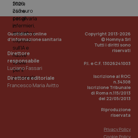
_ga_0VMQEQKQ1N
.quotidianosanita.it
1 anno 1
Questo
mese
cookie
VISITOR_INFO1_LIVE
5 mesi 4
Que
Google LLC
viene
settimane
imp
.youtube.com
utilizzato
You
da Google
ten
Analytics
pre
per
del
mantener
vid
Quotidiano online
Copyright 2013-2026
lo stato
inco
d'informazione sanitaria
© Homnya Srl
della
può
sessione.
det
Tutti i diritti sono
vis
riservati
Direttore
web
uti
responsabile
nuo
P.I. e C.F. 13026241003
ver
Luciano Fassari
dell
You
Iscrizione al ROC
Direttore editoriale
n.34308
__Secure-YNID
.youtube.com
5 mesi 4
Que
Francesco Maria Avitto
Iscrizione Tribunale
settimane
imp
You
di Roma n.115/2013
ten
del 22/05/2013
pre
del
Riproduzione
vid
inco
riservata
può
det
vis
Privacy Policy
web
uti
Cookie Policy