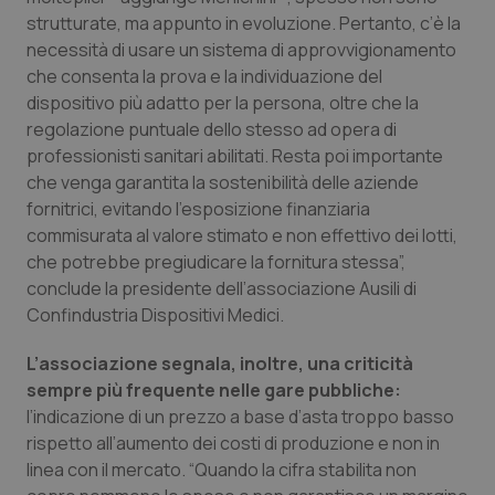
strutturate, ma appunto in evoluzione. Pertanto, c’è la
Salute orale & impianti
necessità di usare un sistema di approvvigionamento
che consenta la prova e la individuazione del
Sangue & coagulazione
dispositivo più adatto per la persona, oltre che la
regolazione puntuale dello stesso ad opera di
Tiroide
professionisti sanitari abilitati. Resta poi importante
che venga garantita la sostenibilità delle aziende
Tumore al seno
fornitrici, evitando l’esposizione finanziaria
commisurata al valore stimato e non effettivo dei lotti,
Tumore ovarico
che potrebbe pregiudicare la fornitura stessa”,
conclude la presidente dell’associazione Ausili di
Tumori del Polmone & Testa Collo
Confindustria Dispositivi Medici.
L’associazione segnala, inoltre, una criticità
Tumori gastrointestinali
sempre più frequente nelle gare pubbliche:
l’indicazione di un prezzo a base d’asta troppo basso
Ulcera & Reflusso
rispetto all’aumento dei costi di produzione e non in
linea con il mercato. “Quando la cifra stabilita non
Vaccini