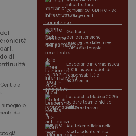
infrastrutture,
compliance, GDPR e Risk
management
o
 del
Gestione
dell'Ipertensione
cronicità
resistente: dalle Linee
cari.
Guida alle terapie
innovative
ado di
ontinuità
Leadership Infermieristica
2026: nuovi modelli di
responsabilità e
autonomia
l Centro e
.
Leadership Medica 2026:
guidare team clinici ad
 al meglio le
alte prestazioni
amento dei
AI e telemedicina nello
studio odontoiatrico:
tato già