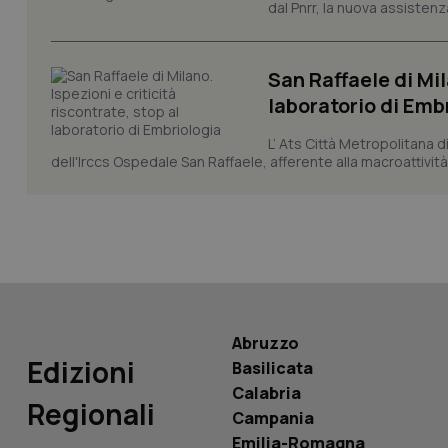
dal Pnrr, la nuova assistenza
CookieScriptConse
San Raffaele di Mil
laboratorio di Emb
tracking-sites-ironf
tracking-enable
L’ Ats Città Metropolitana d
dell'Irccs Ospedale San Raffaele, afferente alla macroattività 
tracking-sites-ironf
session-id
_ga
Abruzzo
Edizioni
PHPSESSID
Basilicata
Calabria
Regionali
Campania
Emilia-Romagna