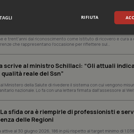
RIFIUTA
TAGLI
ACC
ienza dello Spallanzani: capire la ricerca per
esente
sari
Statistici
Mar
e e trent'anni dal riconoscimento come Istituto di ricovero e cura a 
rrenze che rappresentano l'occasione per riflettere sul...
crive al ministro Schillaci: “Gli attuali indica
 qualità reale del Ssn”
Necessari
Statistici
Marketing
 Ministero della Salute di rivedere il sistema con cui vengono misur
tribuiscono a rendere fruibile il sito web abilitandone funzionalità di base quali la nav
itario nazionale. Lo fa con una lettera firmata dall'assessore al Welf
protette del sito. Il sito web non è in grado di funzionare correttamente senza questi coo
Fornitore
/
Dominio
Scadenza
Descrizione
a sfida ora è riempirle di professionisti e serviz
METADATA
5 mesi 4
Questo cookie viene utilizzato p
YouTube
settimane
scelte di consenso e privacy dell'
.youtube.com
enza delle Regioni
interazione con il sito. Registra i
del visitatore riguardo a varie pol
impostazioni sulla privacy, garan
ttive al 30 giugno 2026, 186 in più rispetto al target minimo di 1.038
preferenze siano onorate nelle se