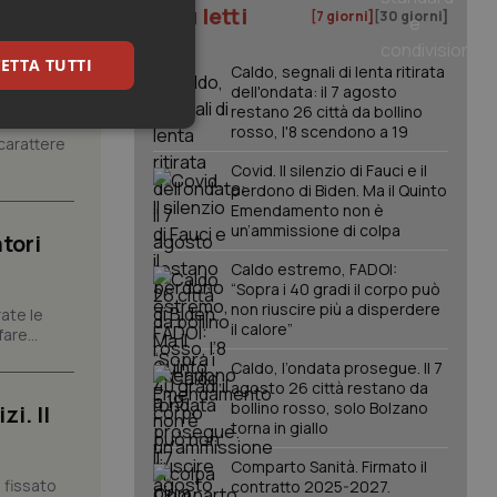
I più letti
[7 giorni]
[30 giorni]
ETTA TUTTI
Caldo, segnali di lenta ritirata
dell'ondata: il 7 agosto
restano 26 città da bollino
rosso, l'8 scendono a 19
keting
carattere
Covid. Il silenzio di Fauci e il
perdono di Biden. Ma il Quinto
Emendamento non è
un’ammissione di colpa
tori
Caldo estremo, FADOI:
“Sopra i 40 gradi il corpo può
non riuscire più a disperdere
ate le
il calore”
igazione sulle pagine
are...
kie.
Caldo, l’ondata prosegue. Il 7
agosto 26 città restano da
bollino rosso, solo Bolzano
i. Il
er memorizzare le
torna in giallo
utente per la loro
 dati sul consenso
itiche e
Comparto Sanità. Firmato il
tendo che le loro
 fissato
contratto 2025-2027.
ssioni future.