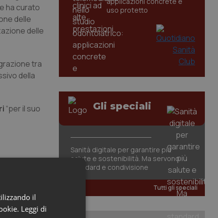
applicazioni concrete e
ve ha curato
uso protetto
ione delle
zazione delle
egrazione tra
ssivo della
Gli speciali
i
“per il suo
Sanità digitale per garantire più
salute e sostenibilità. Ma servono
standard e condivisione
Tutti gli speciali
ilizzando il
cookie.
Leggi di