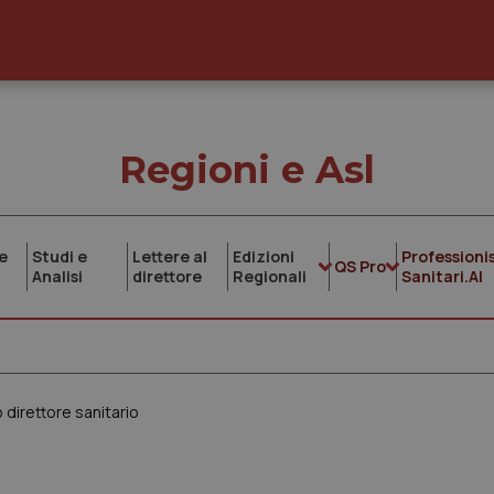
Regioni e Asl
e
Studi e
Lettere al
Edizioni
Professionis
QS Pro
Analisi
direttore
Regionali
Sanitari.AI
direttore sanitario