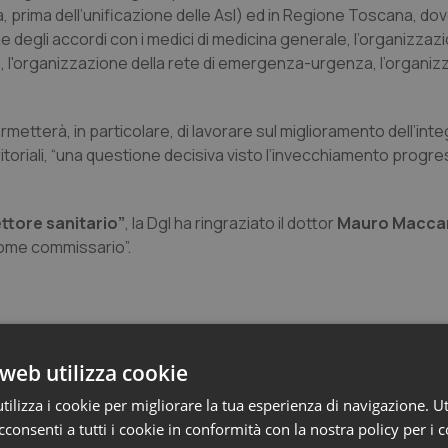
ca, prima dell’unificazione delle Asl) ed in Regione Toscana, do
e degli accordi con i medici di medicina generale, l’organizzaz
die, l'organizzazione della rete di emergenza-urgenza, l’organiz
metterà, in particolare, di lavorare sul miglioramento dell’int
rritoriali, “una questione decisiva visto l’invecchiamento progre
ttore sanitario”
, la Dgl ha ringraziato il dottor
Mauro Maccar
 come commissario”.
web utilizza cookie
ilizza i cookie per migliorare la tua esperienza di navigazione. Ut
consenti a tutti i cookie in conformità con la nostra policy per i 
e Asl