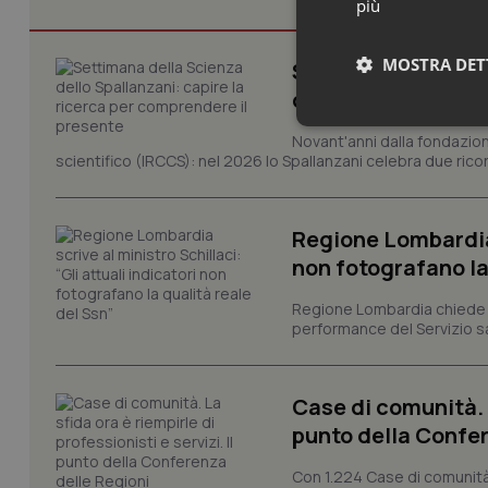
più
MOSTRA DET
Settimana della Sc
comprendere il pr
Neces
Novant'anni dalla fondazion
scientifico (IRCCS): nel 2026 lo Spallanzani celebra due rico
Regione Lombardia s
non fotografano la
Regione Lombardia chiede al
I cookie necessari con
performance del Servizio san
e l'accesso alle aree 
Nome
Case di comunità. L
VISITOR_PRIVACY_
punto della Confer
Con 1.224 Case di comunità a