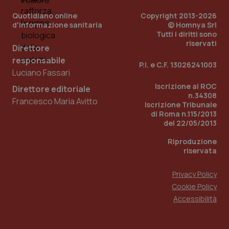
Quotidiano online
Copyright 2013-2026
PHPSESSID
Sessio
PHP.net
d'informazione sanitaria
www.quotidianosanita.it
© Homnya Srl
Tutti i diritti sono
riservati
Direttore
responsabile
P.I. e C.F. 13026241003
Luciano Fassari
Iscrizione al ROC
Direttore editoriale
n.34308
Francesco Maria Avitto
Iscrizione Tribunale
di Roma n.115/2013
del 22/05/2013
Riproduzione
riservata
Privacy Policy
Cookie Policy
Accessibilità
_ga_KM60CM4NPH
.quotidianosanita.it
1 anno
mes