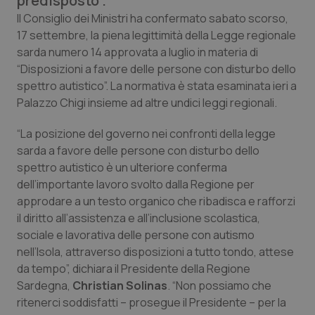
predisposto”.
Calabria
Asma & BPCO
Il Consiglio dei Ministri ha confermato sabato scorso,
17 settembre, la piena legittimità della Legge regionale
Campania
Car-T
sarda numero 14 approvata a luglio in materia di
“Disposizioni a favore delle persone con disturbo dello
Emilia-Romagna
Colesterolo & coronaropatie
spettro autistico”. La normativa è stata esaminata ieri a
Palazzo Chigi insieme ad altre undici leggi regionali.
Friuli Venezia Giulia
Dermatite Atopica
“La posizione del governo nei confronti della legge
sarda a favore delle persone con disturbo dello
Lazio
Diabete & glucometri
spettro autistico è un ulteriore conferma
dell’importante lavoro svolto dalla Regione per
Liguria
Disturbi dell’umore
approdare a un testo organico che ribadisca e rafforzi
il diritto all’assistenza e all’inclusione scolastica,
Lombardia
Dolore
sociale e lavorativa delle persone con autismo
nell’Isola, attraverso disposizioni a tutto tondo, attese
Marche
Donna & Salute
da tempo”, dichiara il Presidente della Regione
Sardegna,
Christian Solinas
. “Non possiamo che
ritenerci soddisfatti – prosegue il Presidente – per la
Molise
Epatiti