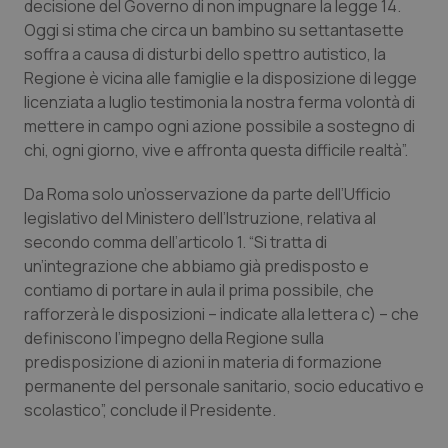
decisione del Governo di non impugnare la legge 14.
Oggi si stima che circa un bambino su settantasette
Piemonte
HIV
soffra a causa di disturbi dello spettro autistico, la
Regione è vicina alle famiglie e la disposizione di legge
Provincia Autonoma di Bolzano
Infezioni & Febbre
licenziata a luglio testimonia la nostra ferma volontà di
mettere in campo ogni azione possibile a sostegno di
Provincia Autonoma di Trento
Ipertensione & Scompenso
chi, ogni giorno, vive e affronta questa difficile realtà”.
Puglia
Malattie rare
Da Roma solo un’osservazione da parte dell’Ufficio
legislativo del Ministero dell’Istruzione, relativa al
secondo comma dell’articolo 1. “Si tratta di
Sardegna
Malattia di Crohn & Rettocolite Ulcerosa
un’integrazione che abbiamo già predisposto e
contiamo di portare in aula il prima possibile, che
Sicilia
Neuroscienze & patologie neurodegenerative
rafforzerà le disposizioni – indicate alla lettera c) – che
definiscono l’impegno della Regione sulla
Toscana
Obesità
predisposizione di azioni in materia di formazione
permanente del personale sanitario, socio educativo e
Umbria
Oftalmologia
scolastico”, conclude il Presidente.