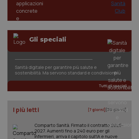
Gli speciali
tracking-sites-ironfish-
www.quotidianosanita.it
4
tracking-enable
settim
Sanità digitale per garantire più salute e
2 gior
sostenibilità. Ma servono standard e condivisione
Tutti gli speciali
tracking-sites-ironfish-
www.quotidianosanita.it
4
session-id
settim
2 gior
I più letti
[7 giorni]
[30 giorni]
Comparto Sanità. Firmato il contratto 2025-
2027. Aumenti fino a 240 euro per gli
_ga
1 anno
Google LLC
mes
infermieri, arriva il capitolo sull'IA e nuove
.quotidianosanita.it