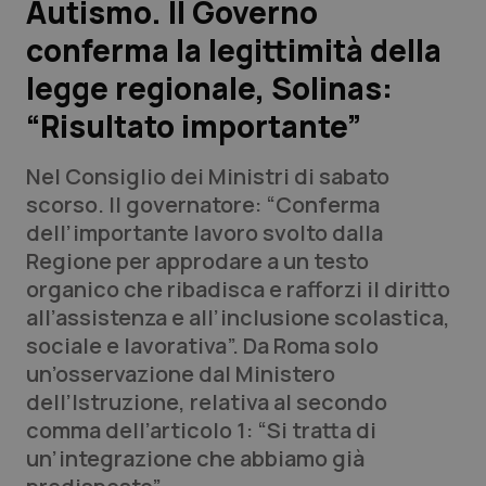
Autismo. Il Governo
conferma la legittimità della
Scienza e Farmaci
legge regionale, Solinas:
Studi e Analisi
“Risultato importante”
Lettere al direttore
Nel Consiglio dei Ministri di sabato
scorso. Il governatore: “Conferma
Edizioni Regionali
dell’importante lavoro svolto dalla
Regione per approdare a un testo
QS Pro
organico che ribadisca e rafforzi il diritto
all’assistenza e all’inclusione scolastica,
Professionisti Sanitari.AI
sociale e lavorativa”. Da Roma solo
un’osservazione dal Ministero
Abruzzo
QS Pro Gold
dell’Istruzione, relativa al secondo
comma dell’articolo 1: “Si tratta di
QS Club
Newsletter
Basilicata
Artrite & artrosi
un’integrazione che abbiamo già