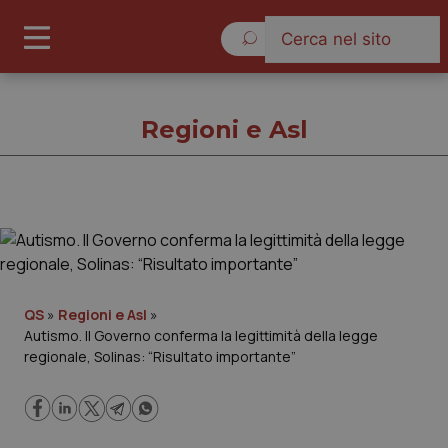
Giovedì 6 Agosto 2026
Regioni e Asl
Regioni e Asl
Cronache
QS
»
Regioni e Asl
»
Autismo. Il Governo conferma la legittimità della legge
Governo e Parlamento
regionale, Solinas: “Risultato importante”
Regioni e Asl
Lavoro e Professioni