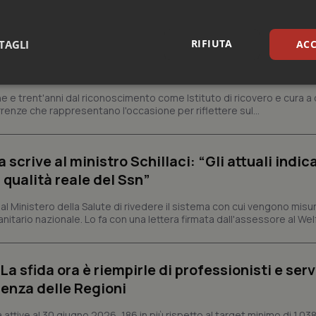
RIFIUTA
TAGLI
ACC
ienza dello Spallanzani: capire la ricerca per
esente
sari
Statistici
Mar
e e trent'anni dal riconoscimento come Istituto di ricovero e cura a 
rrenze che rappresentano l'occasione per riflettere sul...
crive al ministro Schillaci: “Gli attuali indica
 qualità reale del Ssn”
Necessari
Statistici
Marketing
 Ministero della Salute di rivedere il sistema con cui vengono misur
tribuiscono a rendere fruibile il sito web abilitandone funzionalità di base quali la nav
itario nazionale. Lo fa con una lettera firmata dall'assessore al Welf
protette del sito. Il sito web non è in grado di funzionare correttamente senza questi coo
Fornitore
/
Dominio
Scadenza
Descrizione
METADATA
5 mesi 4
Questo cookie viene utilizzato p
a sfida ora è riempirle di professionisti e serviz
YouTube
settimane
scelte di consenso e privacy dell'
.youtube.com
enza delle Regioni
interazione con il sito. Registra i
del visitatore riguardo a varie pol
impostazioni sulla privacy, garan
ttive al 30 giugno 2026, 186 in più rispetto al target minimo di 1.038
preferenze siano onorate nelle se