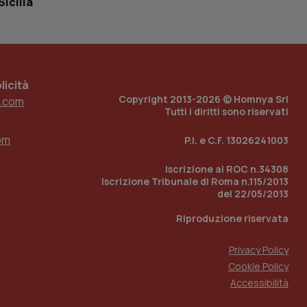
Sicilia
tato di accesso per
a Google Analytics
sione.
icità
Copyright 2013-2026 © Homnya Srl
.com
Tutti i diritti sono riservati
 tenere traccia
i Youtube incorporati
tics per mantenere
tore del sito web sta
om
P.I. e C.F. 13026241003
ell'interfaccia di
Iscrizione al ROC n.34308
 tenere traccia
Iscrizione Tribunale di Roma n.115/2013
i Youtube incorporati
tore del sito web sta
del 22/05/2013
ell'interfaccia di
Riproduzione riservata
 tenere traccia
Privacy Policy
r la gestione
Cookie Policy
one dell’esperienza
Accessibilità
e per abilitare il