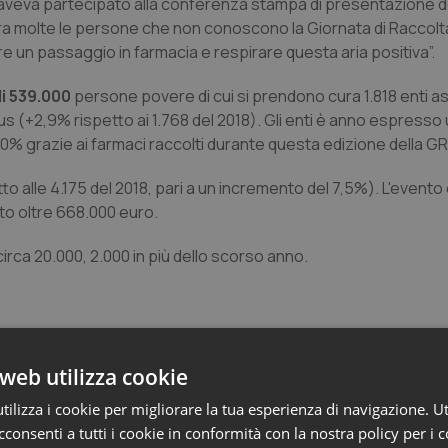
veva partecipato alla conferenza stampa di presentazione dell
a molte le persone che non conoscono la Giornata di Raccolt
è fare un passaggio in farmacia e respirare questa aria positiva”.
di 539.000
persone povere di cui si prendono cura 1.818 enti as
(+2,9% rispetto ai 1.768 del 2018). Gli enti è anno espresso
0% grazie ai farmaci raccolti durante questa edizione della GR
to alle 4.175 del 2018, pari a un incremento del 7,5%). L'evento
ato oltre 668.000 euro.
circa 20.000, 2.000 in più dello scorso anno.
web utilizza cookie
ilizza i cookie per migliorare la tua esperienza di navigazione. Ut
consenti a tutti i cookie in conformità con la nostra policy per i 
ia