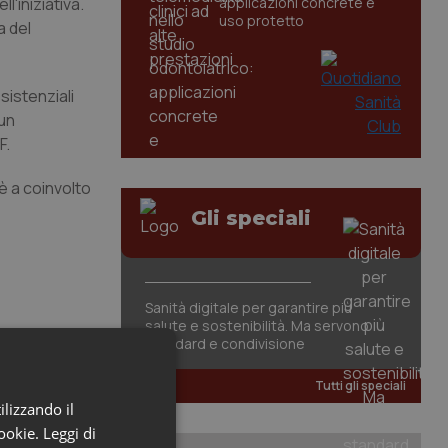
'iniziativa.
applicazioni concrete e
uso protetto
a del
sistenziali
 un
F.
 è a coinvolto
Gli speciali
Sanità digitale per garantire più
salute e sostenibilità. Ma servono
standard e condivisione
Tutti gli speciali
ilizzando il
cookie.
Leggi di