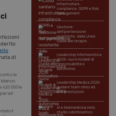
infrastrutture,
compliance, GDPR e Risk
management
ci
Gestione
dell'Ipertensione
nfezioni
resistente: dalle Linee
Guida alle terapie
aderito
innovative
ello
Leadership Infermieristica
nata di
2026: nuovi modelli di
responsabilità e
autonomia
(contro le
 bilancio
Leadership Medica 2026:
re 420.000 le
guidare team clinici ad
alte prestazioni
pari ad
AI e telemedicina nello
ntato il
studio odontoiatrico: