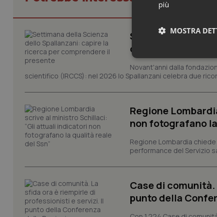
più
MOSTRA DET
Settimana della Sc
comprendere il pr
Neces
Novant'anni dalla fondazion
scientifico (IRCCS): nel 2026 lo Spallanzani celebra due rico
Regione Lombardia s
non fotografano la
Regione Lombardia chiede al
I cookie necessari con
performance del Servizio san
e l'accesso alle aree 
Nome
VISITOR_PRIVACY_
Case di comunità. L
punto della Confer
Con 1.224 Case di comunità a