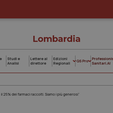
Lombardia
e
Studi e
Lettere al
Edizioni
Professionis
QS Pro
Analisi
direttore
Regionali
Sanitari.AI
l 25% dei farmaci raccolti. Siamo i più generosi”