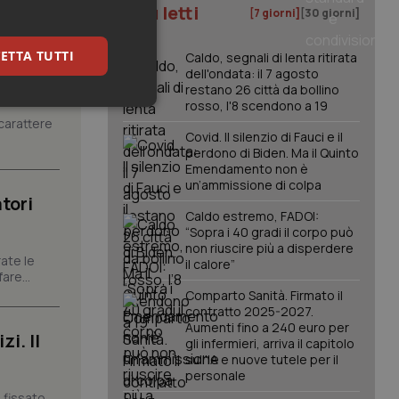
I più letti
[7 giorni]
[30 giorni]
ETTA TUTTI
Caldo, segnali di lenta ritirata
dell'ondata: il 7 agosto
restano 26 città da bollino
rosso, l'8 scendono a 19
keting
carattere
Covid. Il silenzio di Fauci e il
perdono di Biden. Ma il Quinto
Emendamento non è
un’ammissione di colpa
tori
Caldo estremo, FADOI:
“Sopra i 40 gradi il corpo può
non riuscire più a disperdere
ate le
il calore”
igazione sulle pagine
are...
kie.
Comparto Sanità. Firmato il
contratto 2025-2027.
Aumenti fino a 240 euro per
er memorizzare le
i. Il
gli infermieri, arriva il capitolo
utente per la loro
sull'IA e nuove tutele per il
 dati sul consenso
itiche e
personale
tendo che le loro
 fissato
ssioni future.