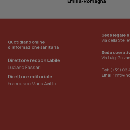
Emilia-Romagna
_ga_KM60CM4NPH
Sede legale e
Nome
Via della Stell
Quotidiano online
Nome
d'informazione sanitaria
VISITOR_INFO1_LIV
Sede operati
_ga_0VMQEQKQ1N
Via Luigi Galva
Direttore responsabile
Luciano Fassari
Tel:
(+39) 06 
__Secure-YNID
Email:
info@h
Direttore editoriale
Francesco Maria Avitto
YSC
__Secure-
ROLLOUT_TOKEN
tracking-sites-