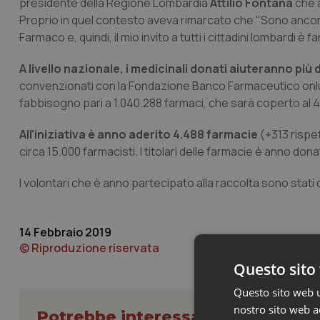
presidente della Regione Lombardia
Attilio Fontana
che a
Proprio in quel contesto aveva rimarcato che "Sono ancor
Farmaco e, quindi, il mio invito a tutti i cittadini lombardi 
A livello nazionale, i medicinali donati aiuteranno più 
convenzionati con la Fondazione Banco Farmaceutico onlus 
fabbisogno pari a 1.040.288 farmaci, che sarà coperto al 4
All'iniziativa è anno aderito 4.488 farmacie
(+313 rispet
circa 15.000 farmacisti. I titolari delle farmacie è anno don
I volontari che è anno partecipato alla raccolta sono stati 
14 Febbraio 2019
© Riproduzione riservata
Questo sito 
Questo sito web ut
nostro sito web ac
Potrebbe interessarti in Lombard