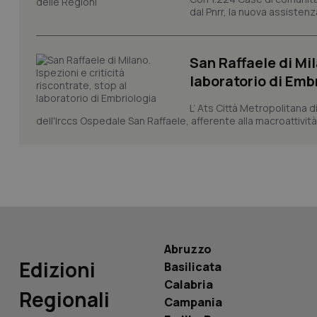
dal Pnrr, la nuova assistenza
CookieScriptConse
San Raffaele di Mil
laboratorio di Emb
tracking-sites-ironf
tracking-enable
L’ Ats Città Metropolitana d
dell'Irccs Ospedale San Raffaele, afferente alla macroattività 
tracking-sites-ironf
session-id
_ga
Abruzzo
PHPSESSID
Edizioni
Basilicata
Calabria
Regionali
Campania