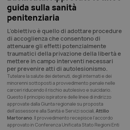
guida sulla sanità
Scienza e Farmaci
penitenziaria
Studi e Analisi
L’obiettivo è quello di adottare procedure
di accoglienza che consentono di
Lettere al direttore
attenuare gli effetti potenzialmente
traumatici della privazione della libertà e
Edizioni Regionali
mettere in campo interventi necessari
per prevenire atti di autolesionismo.
QS Pro
Tutelare la salute dei detenuti, degli internati e dei
minorenni sottoposti a provvedimento penale nelle
Professionisti Sanitari.AI
carceri riducendo il rischio autolesivo e suicidario.
Questo il principio ispiratore delle linee di indirizzo
approvate dalla Giunta regionale su proposta
Abruzzo
QS Pro Gold
dell’assessore alla Sanità e Servizi sociali,
Attilio
QS Club
Newsletter
Martorano
. Il provvedimento recepisce l’accordo
Basilicata
Artrite & artrosi
approvato in Conferenza Unificata Stato Regioni Enti