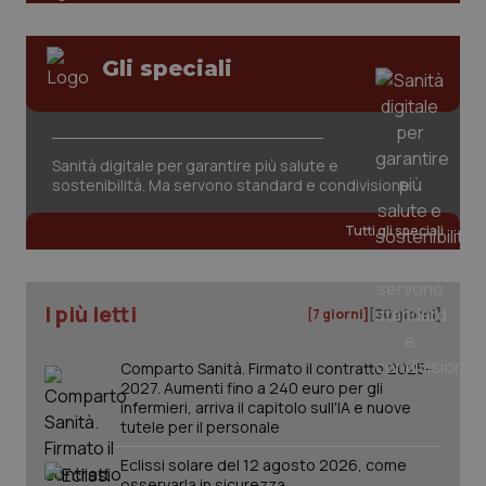
Gli speciali
Sanità digitale per garantire più salute e
tracking-sites-ironfish-
www.quotidianosanita.it
4
sostenibilità. Ma servono standard e condivisione
tracking-enable
settim
2 gior
Tutti gli speciali
tracking-sites-ironfish-
www.quotidianosanita.it
4
I più letti
[7 giorni]
[30 giorni]
session-id
settim
2 gior
Comparto Sanità. Firmato il contratto 2025-
2027. Aumenti fino a 240 euro per gli
infermieri, arriva il capitolo sull'IA e nuove
_ga
1 anno
tutele per il personale
Google LLC
mes
.quotidianosanita.it
Eclissi solare del 12 agosto 2026, come
osservarla in sicurezza