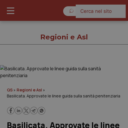
Giovedì 6 Agosto 2026
Regioni e Asl
Regioni e Asl
Cronache
QS
»
Regioni e Asl
»
Basilicata. Approvate le linee guida sulla sanità penitenziaria
Governo e Parlamento
Regioni e Asl
Basilicata. Approvate le linee
Lavoro e Professioni