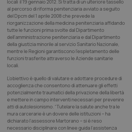
locali il 19 gennaio 2012. Si tratta di un ulteriore tassello
Calabria
Asma & BPCO
al percorso di riforma penitenziaria avviato a seguito
del Dpcm del 1 aprile 2008 che prevede la
Campania
Car-T
riorganizzazione della medicina penitenziaria affidando
tutte le funzioni prima svolte dal Dipartimento
Emilia-Romagna
Colesterolo & coronaropatie
dell’amministrazione penitenziaria e dal Dipartimento
della giustizia minorile al servizio Sanitario Nazionale,
Friuli Venezia Giulia
Dermatite Atopica
mentre le Regioni garantiscono l’espletamento delle
funzioni trasferite attraverso le Aziende sanitarie
locali.
Lazio
Diabete & glucometri
L’obiettivo è quello di valutare e adottare procedure di
Liguria
Disturbi dell’umore
accoglienza che consentono di attenuare gli effetti
potenzialmente traumatici della privazione della libertà
Lombardia
Dolore
e mettere in campo interventi necessari per prevenire
atti di autolesionismo. “Tutelare la salute anche tra le
Marche
Donna & Salute
mura carcerarie è un dovere delle istituzioni – ha
dichiarato l’assessore Martorano – si è reso
Molise
Epatiti
necessario disciplinare con linee guida l’assistenza