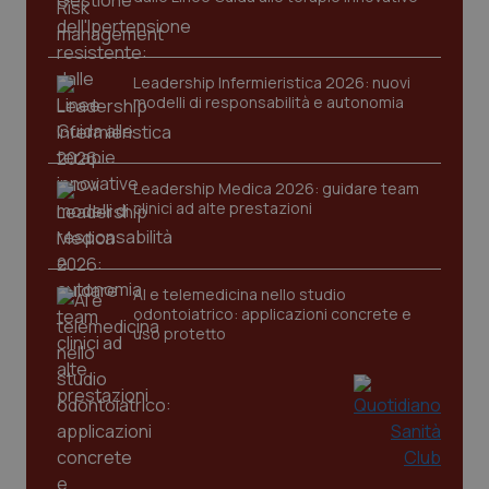
Nome
Fornitore
/
Dominio
Scaden
VISITOR_PRIVACY_METADATA
5 mesi
YouTube
settim
.youtube.com
Leadership Infermieristica 2026: nuovi
modelli di responsabilità e autonomia
Leadership Medica 2026: guidare team
clinici ad alte prestazioni
AI e telemedicina nello studio
odontoiatrico: applicazioni concrete e
uso protetto
CookieScriptConsent
5 mesi
CookieScript
settim
www.quotidianosanita.it