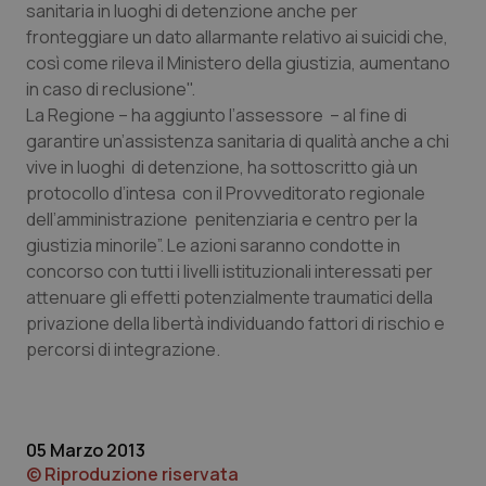
sanitaria in luoghi di detenzione anche per
fronteggiare un dato allarmante relativo ai suicidi che,
Piemonte
HIV
così come rileva il Ministero della giustizia, aumentano
in caso di reclusione".
Provincia Autonoma di Bolzano
Infezioni & Febbre
La Regione – ha aggiunto l’assessore – al fine di
garantire un’assistenza sanitaria di qualità anche a chi
Provincia Autonoma di Trento
Ipertensione & Scompenso
vive in luoghi di detenzione, ha sottoscritto già un
protocollo d’intesa con il Provveditorato regionale
Puglia
Malattie rare
dell’amministrazione penitenziaria e centro per la
giustizia minorile”. Le azioni saranno condotte in
Sardegna
Malattia di Crohn & Rettocolite Ulcerosa
concorso con tutti i livelli istituzionali interessati per
attenuare gli effetti potenzialmente traumatici della
Sicilia
Neuroscienze & patologie neurodegenerative
privazione della libertà individuando fattori di rischio e
percorsi di integrazione.
Toscana
Obesità
Umbria
Oftalmologia
05 Marzo 2013
© Riproduzione riservata