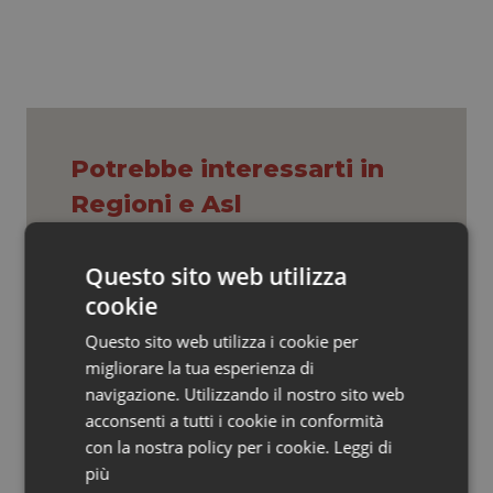
Valle D’Aosta
Oncodermatologia
Veneto
Oncoematologia
Oncologia & Nutrizione
Potrebbe interessarti in
Psoriasi & pelle
Regioni e Asl
Quotidiano Cardiologia
Questo sito web utilizza
Cresce la ricerca in Emilia-Romagna:
Quotidiano Chirurgia
nel 2025 condotti 1.530 studi, il
cookie
numero più alto degli ultimi cinque
anni
Questo sito web utilizza i cookie per
Quotidiano Oncologia
migliorare la tua esperienza di
Puglia. Unità di crisi sanitaria al lavoro,
navigazione. Utilizzando il nostro sito web
Decaro accelera su 118, liste d’attesa
Quotidiano Pediatria
e conti
acconsenti a tutti i cookie in conformità
con la nostra policy per i cookie.
Leggi di
Rene & patologie urogenitali
più
Farmaci. Puglia, dal 3 agosto alert