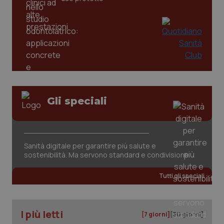
Gli speciali
tracking-sites-ironfish-
www.quotidianosanita.it
4
tracking-enable
settim
2 gior
Sanità digitale per garantire più salute e
sostenibilità. Ma servono standard e condivisione
tracking-sites-ironfish-
www.quotidianosanita.it
4
Tutti gli speciali
session-id
settim
2 gior
I più letti
[7 giorni]
[30 giorni]