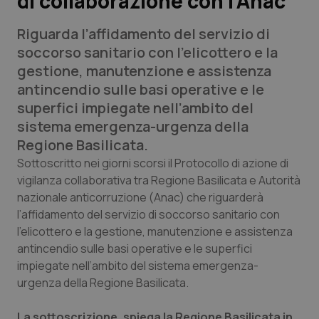
di collaborazione con l’Anac
Riguarda l’affidamento del servizio di
Scienza e Farmaci
soccorso sanitario con l’elicottero e la
gestione, manutenzione e assistenza
Studi e Analisi
antincendio sulle basi operative e le
superfici impiegate nell’ambito del
Lettere al direttore
sistema emergenza-urgenza della
Regione Basilicata.
Edizioni Regionali
Sottoscritto nei giorni scorsi il Protocollo di azione di
vigilanza collaborativa tra Regione Basilicata e Autorità
QS Pro
nazionale anticorruzione (Anac) che riguarderà
l’affidamento del servizio di soccorso sanitario con
Professionisti Sanitari.AI
l’elicottero e la gestione, manutenzione e assistenza
antincendio sulle basi operative e le superfici
Abruzzo
QS Pro Gold
impiegate nell’ambito del sistema emergenza-
urgenza della Regione Basilicata.
QS Club
Newsletter
Basilicata
Artrite & artrosi
La sottoscrizione, spiega la Regione Basilicata in