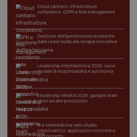
navigazione sulle pagine e l'accesso alle aree
Cloud sanitario: infrastrutture,
protette del sito. Il sito web non è in grado di
compliance, GDPR e Risk management
funzionare correttamente senza questi cookie.
Nome
Fornitore
/
Dominio
Scaden
VISITOR_PRIVACY_METADATA
5 mesi
YouTube
Gestione dell'Ipertensione resistente:
settim
.youtube.com
dalle Linee Guida alle terapie innovative
Leadership Infermieristica 2026: nuovi
modelli di responsabilità e autonomia
Leadership Medica 2026: guidare team
clinici ad alte prestazioni
AI e telemedicina nello studio
odontoiatrico: applicazioni concrete e
CookieScriptConsent
5 mesi
CookieScript
uso protetto
settim
www.quotidianosanita.it