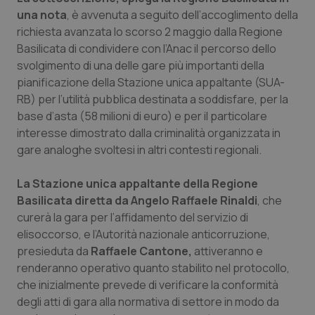
Calabria
Asma & BPCO
una nota
, è avvenuta a seguito dell’accoglimento della
richiesta avanzata lo scorso 2 maggio dalla Regione
Campania
Car-T
Basilicata di condividere con l’Anac il percorso dello
svolgimento di una delle gare più importanti della
pianificazione della Stazione unica appaltante (SUA-
Emilia-Romagna
Colesterolo & coronaropatie
RB) per l’utilità pubblica destinata a soddisfare, per la
base d’asta (58 milioni di euro) e per il particolare
Friuli Venezia Giulia
Dermatite Atopica
interesse dimostrato dalla criminalità organizzata in
gare analoghe svoltesi in altri contesti regionali.
Lazio
Diabete & glucometri
La Stazione unica appaltante della Regione
Liguria
Disturbi dell’umore
Basilicata diretta da Angelo Raffaele Rinaldi
, che
curerà la gara per l’affidamento del servizio di
Lombardia
Dolore
elisoccorso, e l’Autorità nazionale anticorruzione,
presieduta da
Raffaele Cantone,
attiveranno e
Marche
Donna & Salute
renderanno operativo quanto stabilito nel protocollo,
che inizialmente prevede di verificare la conformità
degli atti di gara alla normativa di settore in modo da
Molise
Epatiti