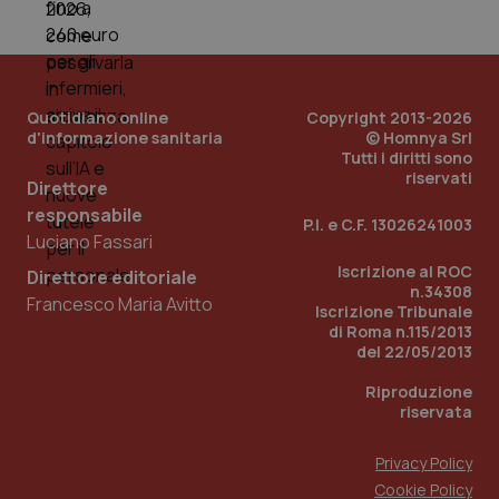
PHPSESSID
Sessio
PHP.net
www.quotidianosanita.it
Quotidiano online
Copyright 2013-2026
d'informazione sanitaria
© Homnya Srl
Tutti i diritti sono
riservati
Direttore
responsabile
P.I. e C.F. 13026241003
Luciano Fassari
Iscrizione al ROC
Direttore editoriale
n.34308
Francesco Maria Avitto
Iscrizione Tribunale
di Roma n.115/2013
del 22/05/2013
Riproduzione
riservata
Privacy Policy
_ga_KM60CM4NPH
.quotidianosanita.it
1 anno
Cookie Policy