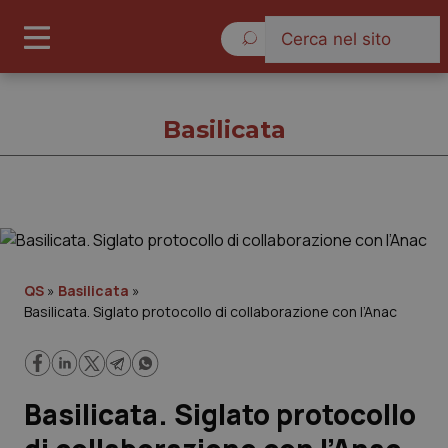
Venerdì 7 Agosto 2026
Basilicata
Basilicata
Cronache
QS
»
Basilicata
»
Basilicata. Siglato protocollo di collaborazione con l’Anac
Governo e Parlamento
Regioni e Asl
Basilicata. Siglato protocollo
Lavoro e Professioni