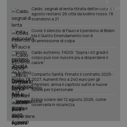
_ga
1 anno
Google LLC
mes
.quotidianosanita.it
Caldo, segnali di lenta ritirata dell'ondata: il 7
agosto restano 26 città da bollino rosso, l'8
scendono a 21
Covid. Il silenzio di Fauci e il perdono di Biden.
Ma il Quinto Emendamento non è
un’ammissione di colpa
Caldo estremo, FADOI: “Sopra i 40 gradi il
corpo può non riuscire più a disperdere il
calore”
Comparto Sanità. Firmato il contratto 2025-
2027. Aumenti fino a 240 euro per gli
infermieri, arriva il capitolo sull'IA e nuove
tutele per il personale
Eclissi solare del 12 agosto 2026, come
osservarla in sicurezza