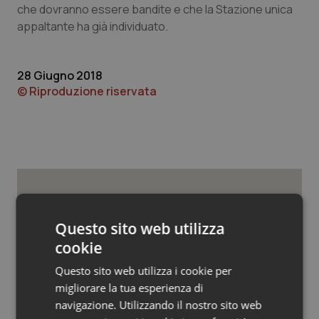
Valle D’Aosta
Oncodermatologia
che dovranno essere bandite e che la Stazione unica
appaltante ha già individuato.
Veneto
Oncoematologia
28 Giugno 2018
Oncologia & Nutrizione
© Riproduzione riservata
Psoriasi & pelle
Quotidiano Cardiologia
Quotidiano Chirurgia
Potrebbe interessarti in
Quotidiano Oncologia
Questo sito web utilizza
Basilicata
cookie
Quotidiano Pediatria
Questo sito web utilizza i cookie per
Cresce la ricerca in Emilia-Romagna:
migliorare la tua esperienza di
nel 2025 condotti 1.530 studi, il
Rene & patologie urogenitali
numero più alto degli ultimi cinque
navigazione. Utilizzando il nostro sito web
anni