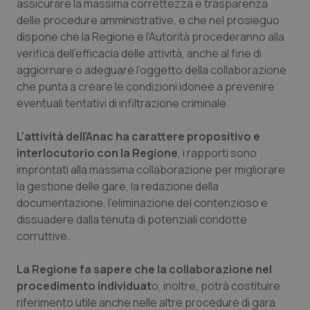
assicurare la massima correttezza e trasparenza
delle procedure amministrative, e che nel prosieguo
Piemonte
HIV
dispone che la Regione e l’Autorità procederanno alla
verifica dell’efficacia delle attività, anche al fine di
Provincia Autonoma di Bolzano
Infezioni & Febbre
aggiornare o adeguare l’oggetto della collaborazione
che punta a creare le condizioni idonee a prevenire
Provincia Autonoma di Trento
Ipertensione & Scompenso
eventuali tentativi di infiltrazione criminale.
Puglia
Malattie rare
L’attività dell’Anac ha carattere propositivo e
interlocutorio con la Regione
, i rapporti sono
Sardegna
Malattia di Crohn & Rettocolite Ulcerosa
improntati alla massima collaborazione per migliorare
la gestione delle gare, la redazione della
documentazione, l’eliminazione del contenzioso e
Sicilia
Neuroscienze & patologie neurodegenerative
dissuadere dalla tenuta di potenziali condotte
corruttive.
Toscana
Obesità
La Regione fa sapere che la collaborazione nel
Umbria
Oftalmologia
procedimento individuat
o, inoltre, potrà costituire
riferimento utile anche nelle altre procedure di gara