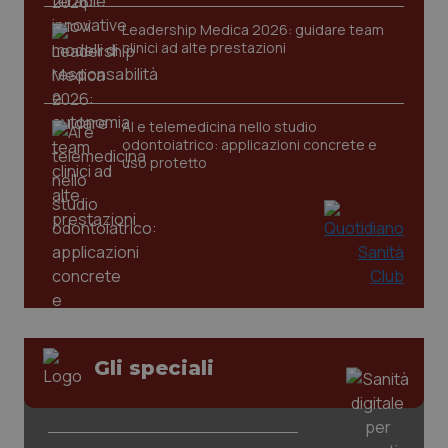
Leadership Medica 2026: guidare team
clinici ad alte prestazioni
CookieScriptConsent
5 mesi
CookieScript
settim
www.quotidianosanita.it
AI e telemedicina nello studio
odontoiatrico: applicazioni concrete e
uso protetto
tracking-sites-ironfish-
www.quotidianosanita.it
4
tracking-enable
settim
2 gior
Gli speciali
tracking-sites-ironfish-
www.quotidianosanita.it
4
session-id
settim