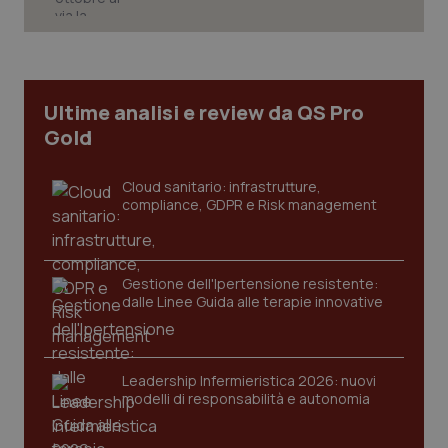
Necessari
Statistici
Marketing
I cookie necessari contribuiscono a rendere fruibile il
sito web abilitandone funzionalità di base quali la
navigazione sulle pagine e l'accesso alle aree
Ultime analisi e review da QS Pro
protette del sito. Il sito web non è in grado di
funzionare correttamente senza questi cookie.
Gold
Nome
Fornitore
/
Dominio
Scaden
Cloud sanitario: infrastrutture,
VISITOR_PRIVACY_METADATA
5 mesi
YouTube
compliance, GDPR e Risk management
settim
.youtube.com
Gestione dell'Ipertensione resistente:
dalle Linee Guida alle terapie innovative
Leadership Infermieristica 2026: nuovi
modelli di responsabilità e autonomia