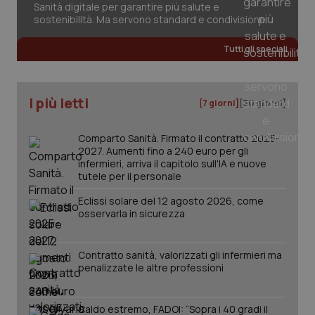
Sanità digitale per garantire più salute e
2 gior
sostenibilità. Ma servono standard e condivisione
Tutti gli speciali
_ga
1 anno
Google LLC
mes
.quotidianosanita.it
I più letti
[7 giorni]
[30 giorni]
Comparto Sanità. Firmato il contratto 2025-
2027. Aumenti fino a 240 euro per gli
infermieri, arriva il capitolo sull'IA e nuove
tutele per il personale
Eclissi solare del 12 agosto 2026, come
osservarla in sicurezza
Contratto sanità, valorizzati gli infermieri ma
penalizzate le altre professioni
Caldo estremo, FADOI: “Sopra i 40 gradi il