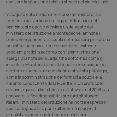
risolvere la situazione relativa al caso del piccolo Luigi.
Calabria
Asma & BPCO
“A seguito delle riunioni intercorse al ministero, alla
Campania
Car-T
presenza dei vertici della Lega e della madre del
bambino, si è deciso di inviare un delegato del
Emilia-Romagna
Colesterolo & coronaropatie
ministero dell’Istruzione a Montepaone, affinché il
bimbo venga inserito a scuola nella maniera più serena
Friuli Venezia Giulia
Dermatite Atopica
possibile, secondo le sue richieste ed evitando
problemi pratici in accordo con l’amministrazione”,
Lazio
Diabete & glucometri
spiega una nota della Lega. Che sottolinea come gli
incontri al Ministero siano stati inoltre l’occasione per
mettere a fuoco altre questioni relative alla patologia,
Liguria
Disturbi dell’umore
come la somministrazione dei farmaci a scuola e la
carente conoscenza della FC in Italia. Un protocollo
Lombardia
Dolore
relativo a quest’ultimo tema e già attivato nel 2008 sarà
rinnovato, al fine di sensibilizzare tutti gli studenti
Marche
Donna & Salute
italiani. Il ministero dell’Istruzione ha inoltre espresso il
suo sostegno a Lifc per le ulteriori campagne di
Molise
Epatiti
sensibilizzazione che la Lega organizzerà.