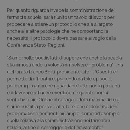
Piemonte
HIV
Per quanto riguarda invece la somministrazione dei
farmaci a scuola, sarà riunito un tavolo di lavoro per
procedere a stilare un protocollo che sia allargato
Provincia Autonoma di Bolzano
Infezioni & Febbre
anche alle altre patologie che ne comportano la
necessità. Il protocollo dovrà passare al vaglio della
Provincia Autonoma di Trento
Ipertensione & Scompenso
Conferenza Stato-Regioni.
Puglia
Malattie rare
“Siamo molto soddisfatti di sapere che anche la scuola
stia dimostrando la volontà di risolvere il problema” – ha
Sardegna
Malattia di Crohn & Rettocolite Ulcerosa
dichiarato Franco Berti, presidente Lifc –. “Questo ci
permette di affrontare, partendo da tale episodio,
Sicilia
Neuroscienze & patologie neurodegenerative
problemi più ampi che riguardano tutti i nostri pazienti
e di lavorare affinché eventi come questo non si
verifichino più. Grazie al coraggio della mamma di Luigi
Toscana
Obesità
siamo riusciti a portare all’attenzione delle istituzioni
problematiche pendenti più ampie, come ad esempio
Umbria
Oftalmologia
quella relativa alla somministrazione dei farmaci a
scuola, al fine di correggerle definitivamente”.