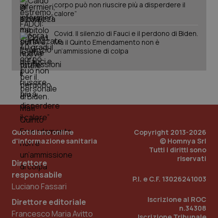
corpo può non riuscire più a disperdere il
calore”
Covid. Il silenzio di Fauci e il perdono di Biden.
Ma il Quinto Emendamento non è
un’ammissione di colpa
PHPSESSID
Sessio
PHP.net
www.quotidianosanita.it
Quotidiano online
Copyright 2013-2026
d'informazione sanitaria
© Homnya Srl
Tutti i diritti sono
riservati
Direttore
responsabile
P.I. e C.F. 13026241003
Luciano Fassari
Iscrizione al ROC
Direttore editoriale
n.34308
Francesco Maria Avitto
Iscrizione Tribunale