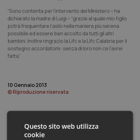
Valle D’Aosta
Oncodermatologia
“Sono contenta per l’intervento del Ministero – ha
Veneto
Oncoematologia
dichiarato la madre di Luigi – “grazie al quale mio figlio
potrà frequentare l’asilo nella maniera più serena
Oncologia & Nutrizione
possibile ed essere ben accolto da tutti gli altri
bambini. Inoltre ringrazio la Lifc e la Lifc Calabria per il
sostegno accordatomi: senza di loro non ce l’avrei
Psoriasi & pelle
fatta”.
Quotidiano Cardiologia
Quotidiano Chirurgia
10 Gennaio 2013
© Riproduzione riservata
Quotidiano Oncologia
Quotidiano Pediatria
Questo sito web utilizza
Rene & patologie urogenitali
cookie