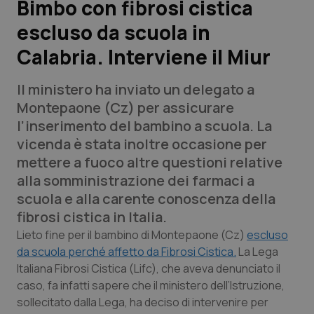
Bimbo con fibrosi cistica
escluso da scuola in
Scienza e Farmaci
Calabria. Interviene il Miur
Studi e Analisi
Il ministero ha inviato un delegato a
Lettere al direttore
Montepaone (Cz) per assicurare
l’inserimento del bambino a scuola. La
Edizioni Regionali
vicenda è stata inoltre occasione per
mettere a fuoco altre questioni relative
QS Pro
alla somministrazione dei farmaci a
scuola e alla carente conoscenza della
Professionisti Sanitari.AI
fibrosi cistica in Italia.
Lieto fine per il bambino di Montepaone (Cz)
escluso
Abruzzo
QS Pro Gold
da scuola perché affetto da Fibrosi Cistica.
La Lega
Italiana Fibrosi Cistica (Lifc), che aveva denunciato il
QS Club
Newsletter
caso, fa infatti sapere che il ministero dell’Istruzione,
Basilicata
Artrite & artrosi
sollecitato dalla Lega, ha deciso di intervenire per