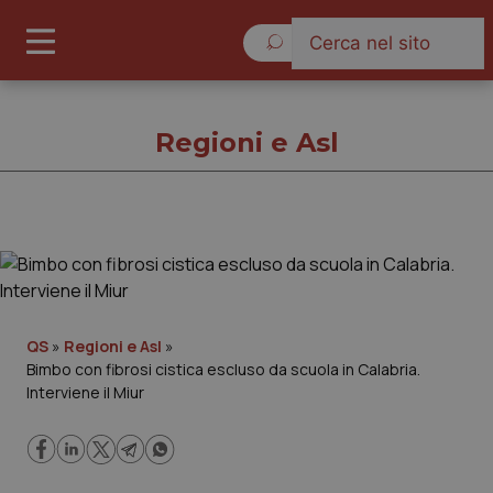
Giovedì 6 Agosto 2026
Regioni e Asl
Regioni e Asl
Cronache
QS
»
Regioni e Asl
»
Bimbo con fibrosi cistica escluso da scuola in Calabria.
Governo e Parlamento
Interviene il Miur
Regioni e Asl
Lavoro e Professioni