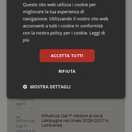
Potrebbe interessarti in
Questo sito web utilizza i cookie per
Salute orale & impianti
migliorare la tua esperienza di
Regioni e Asl
navigazione. Utilizzando il nostro sito web
Sangue & coagulazione
acconsenti a tutti i cookie in conformità
Cresce la ricerca in Emilia-Romagna:
con la nostra policy per i cookie.
Leggi di
nel 2025 condotti 1.530 studi, il
Tiroide
più
numero più alto degli ultimi cinque
anni
Tumore al seno
ACCETTA TUTTI
Puglia. Unità di crisi sanitaria al lavoro,
Decaro accelera su 118, liste d’attesa
Tumore ovarico
e conti
RIFIUTA
Tumori del Polmone & Testa Collo
MOSTRA DETTAGLI
Farmaci. Puglia, dal 3 agosto alert
informatico per segnalare l’esistenza
di un equivalente meno costoso
Tumori gastrointestinali
Necessari
Statistici
Marketing
Ulcera & Reflusso
Influenza. Dal 1° ottobre al via la
campagna vaccinale 2026/2027 in
Lombardia
Vaccini