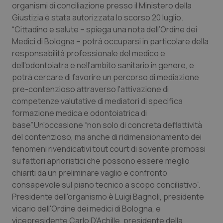
organismi di conciliazione presso il Ministero della
Calabria
Asma & BPCO
Giustizia è stata autorizzata lo scorso 20 luglio.
“Cittadino e salute – spiega una nota dell’Ordine dei
Campania
Car-T
Medici di Bologna – potrà occuparsi in particolare della
responsabilità professionale del medico e
Emilia-Romagna
Colesterolo & coronaropatie
dell'odontoiatra e nell'ambito sanitario in genere, e
potrà cercare di favorire un percorso di mediazione
Friuli Venezia Giulia
Dermatite Atopica
pre-contenzioso attraverso l'attivazione di
competenze valutative di mediatori di specifica
Lazio
Diabete & glucometri
formazione medica e odontoiatrica di
base”.Un'occasione “non solo di concreta deflattività
Liguria
Disturbi dell’umore
del contenzioso, ma anche di ridimensionamento dei
fenomeni rivendicativi tout court di sovente promossi
su fattori aprioristici che possono essere meglio
Lombardia
Dolore
chiariti da un preliminare vaglio e confronto
consapevole sul piano tecnico a scopo conciliativo”.
Marche
Donna & Salute
Presidente dell'organismo è Luigi Bagnoli, presidente
vicario dell'Ordine dei medici di Bologna, e
Molise
Epatiti
vicepresidente Carlo D'Achille, presidente della