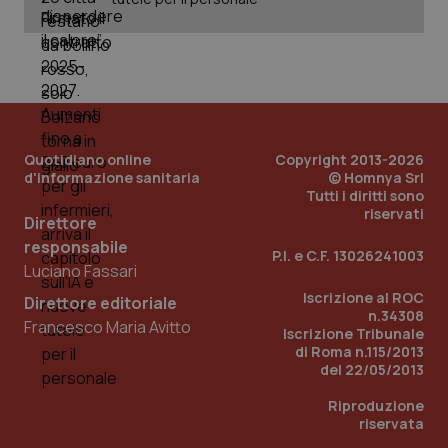
Quotidiano online
Copyright 2013-2026
d'informazione sanitaria
© Homnya Srl
Tutti i diritti sono
riservati
Direttore
responsabile
P.I. e C.F. 13026241003
Luciano Fassari
Iscrizione al ROC
Direttore editoriale
n.34308
PHPSESSID
Sessio
PHP.net
Francesco Maria Avitto
Iscrizione Tribunale
www.quotidianosanita.it
di Roma n.115/2013
del 22/05/2013
Riproduzione
riservata