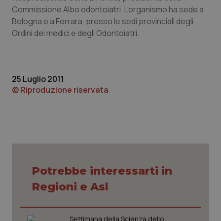
Commissione Albo odontoiatri. L’organismo ha sede a
Piemonte
HIV
Bologna e a Ferrara, presso le sedi provinciali degli
Ordini dei medici e degli Odontoiatri.
Provincia Autonoma di Bolzano
Infezioni & Febbre
Provincia Autonoma di Trento
Ipertensione & Scompenso
25 Luglio 2011
© Riproduzione riservata
Puglia
Malattie rare
Sardegna
Malattia di Crohn & Rettocolite Ulcerosa
Sicilia
Neuroscienze & patologie neurodegenerative
Potrebbe interessarti in
Toscana
Obesità
Regioni e Asl
Umbria
Oftalmologia
Settimana della Scienza dello