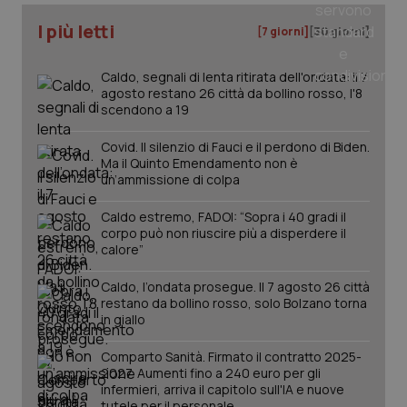
I più letti
[7 giorni]
[30 giorni]
tracking-sites-ironfish-
www.quotidianosanita.it
4
tracking-enable
settim
2 gior
Caldo, segnali di lenta ritirata dell'ondata: il 7
agosto restano 26 città da bollino rosso, l'8
scendono a 19
tracking-sites-ironfish-
www.quotidianosanita.it
4
Covid. Il silenzio di Fauci e il perdono di Biden.
session-id
settim
Ma il Quinto Emendamento non è
2 gior
un’ammissione di colpa
Caldo estremo, FADOI: “Sopra i 40 gradi il
corpo può non riuscire più a disperdere il
_ga
1 anno
Google LLC
calore”
mes
.quotidianosanita.it
Caldo, l’ondata prosegue. Il 7 agosto 26 città
restano da bollino rosso, solo Bolzano torna
in giallo
Comparto Sanità. Firmato il contratto 2025-
2027. Aumenti fino a 240 euro per gli
infermieri, arriva il capitolo sull'IA e nuove
tutele per il personale