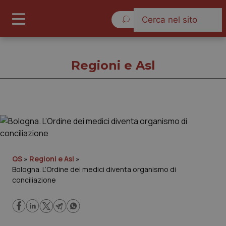
Domenica 9 Agosto 2026
Regioni e Asl
Regioni e Asl
Cronache
QS
»
Regioni e Asl
»
Bologna. L’Ordine dei medici diventa organismo di
Governo e Parlamento
conciliazione
Regioni e Asl
Lavoro e Professioni