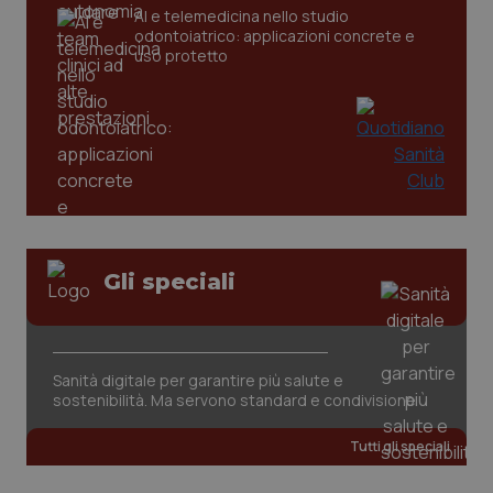
AI e telemedicina nello studio
odontoiatrico: applicazioni concrete e
uso protetto
CookieScriptConsent
5 mesi
CookieScript
settim
www.quotidianosanita.it
Gli speciali
Sanità digitale per garantire più salute e
sostenibilità. Ma servono standard e condivisione
Tutti gli speciali