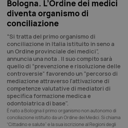
Bologna. L’Ordine dei medici
diventa organismo di
Scienza e Farmaci
conciliazione
Studi e Analisi
“Si tratta del primo organismo di
Lettere al direttore
conciliazione in Italia istituito in seno a
un Ordine provinciale dei medici”,
Edizioni Regionali
annuncia una nota . Il suo compito sarà
quello di “prevenzione e risoluzione delle
QS Pro
controversie” favorendo un “percorso di
mediazione attraverso l'attivazione di
Professionisti Sanitari.AI
competenze valutative di mediatori di
specifica formazione medica e
Abruzzo
QS Pro Gold
odontoiatrica di base".
È nato a Bologna il primo organismo non autonomo di
QS Club
Newsletter
Basilicata
Artrite & artrosi
conciliazione istituito da un Ordine dei Medici. Si chiama
“Cittadino e salute” e la sua iscrizione al Regioni degli