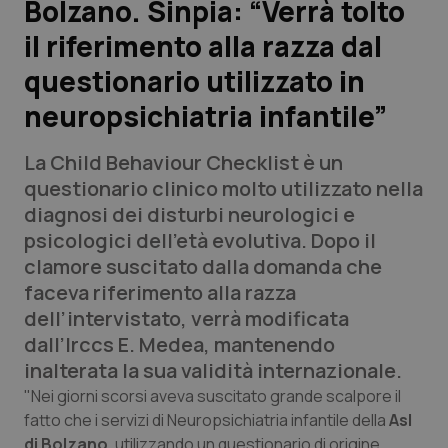
Bolzano. Sinpia: “Verrà tolto
il riferimento alla razza dal
Scienza e Farmaci
questionario utilizzato in
Studi e Analisi
neuropsichiatria infantile”
Lettere al direttore
La Child Behaviour Checklist è un
questionario clinico molto utilizzato nella
Edizioni Regionali
diagnosi dei disturbi neurologici e
psicologici dell’età evolutiva. Dopo il
QS Pro
clamore suscitato dalla domanda che
faceva riferimento alla razza
Professionisti Sanitari.AI
dell’intervistato, verrà modificata
dall’Irccs E. Medea, mantenendo
Abruzzo
QS Pro Gold
inalterata la sua validità internazionale.
"Nei giorni scorsi aveva suscitato grande scalpore il
QS Club
Newsletter
Basilicata
Artrite & artrosi
fatto che i servizi di Neuropsichiatria infantile della
Asl
di Bolzano
, utilizzando un questionario di origine