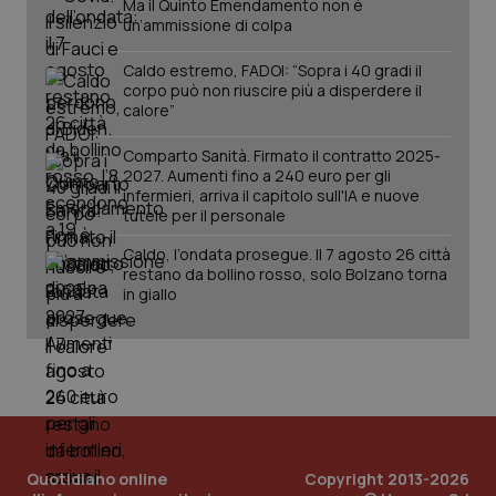
Ma il Quinto Emendamento non è
PHPSESSID
Sessio
PHP.net
un’ammissione di colpa
www.quotidianosanita.it
Caldo estremo, FADOI: “Sopra i 40 gradi il
corpo può non riuscire più a disperdere il
calore”
Comparto Sanità. Firmato il contratto 2025-
2027. Aumenti fino a 240 euro per gli
infermieri, arriva il capitolo sull'IA e nuove
tutele per il personale
Caldo, l’ondata prosegue. Il 7 agosto 26 città
restano da bollino rosso, solo Bolzano torna
in giallo
_ga_KM60CM4NPH
.quotidianosanita.it
1 anno
mes
Quotidiano online
Copyright 2013-2026