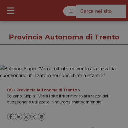
Sabato 8 Agosto 2026
Provincia Autonoma di Trento
Provincia Autonoma di Trento
Cronache
QS
»
Provincia Autonoma di Trento
»
Bolzano. Sinpia: “Verrà tolto il riferimento alla razza dal
Governo e Parlamento
questionario utilizzato in neuropsichiatria infantile”
Regioni e Asl
Lavoro e Professioni