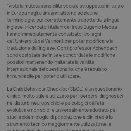
“Vista la mutata sensibilità sociale sviluppatasi in Italia e
Piemonte
HIV
in Europa negli ultimi anni attorno ad alcune
terminologie, pur correttamente tradotte dalla lingua
Provincia Autonoma di Bolzano
Infezioni & Febbre
inglese, i ricercatori italiani dell’Ircss Eugenio Medea
hanno immediatamente contattato i colleghi
Provincia Autonoma di Trento
Ipertensione & Scompenso
dell’Università del Vermont per poter modificare la
traduzione dall’inglese. Con il professor Achenbach
sono così state definite e concordate le modifiche
Puglia
Malattie rare
possibili mantenendo inalterata la validità
internazionale del questionario, che è requisito
Sardegna
Malattia di Crohn & Rettocolite Ulcerosa
irrinunciabile per poterlo utilizzare.
Sicilia
Neuroscienze & patologie neurodegenerative
La Child Behaviour Checklist (CBCL) è un questionario
clinico, molto utile e utilizzato per i percorsi diagnostici
Toscana
Obesità
nei disturbi neuropsichici e psicologici dell’età
evolutiva e non solo: è universalmente adottato per
Umbria
Oftalmologia
studi epidemiologici di popolazione e clinici ed è lo
strumento tecnico maggiormente utilizzato nelle