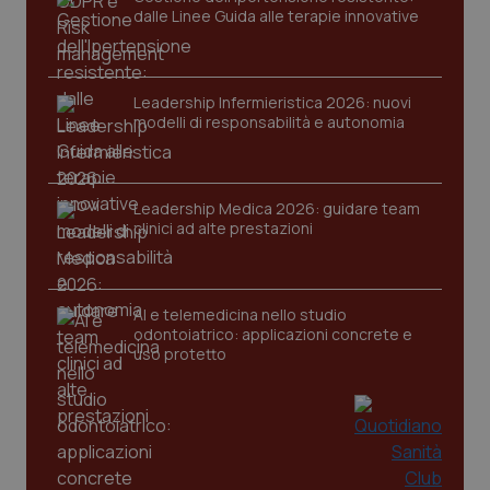
dalle Linee Guida alle terapie innovative
Leadership Infermieristica 2026: nuovi
modelli di responsabilità e autonomia
tracking-sites-ironfish-
www.quotidianosanita.it
4
tracking-enable
settim
Leadership Medica 2026: guidare team
2 gior
clinici ad alte prestazioni
AI e telemedicina nello studio
tracking-sites-ironfish-
www.quotidianosanita.it
4
session-id
settim
odontoiatrico: applicazioni concrete e
2 gior
uso protetto
_ga
1 anno
Google LLC
mes
.quotidianosanita.it