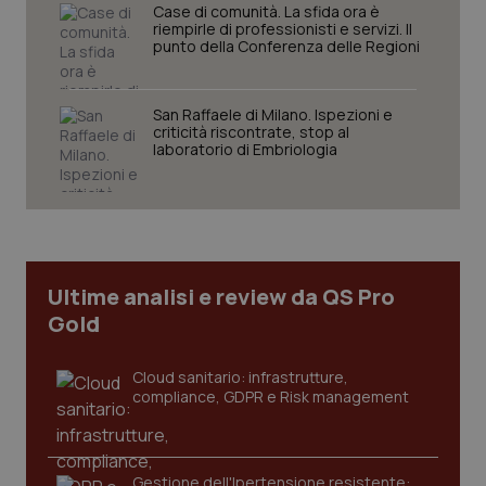
Case di comunità. La sfida ora è
Nome
Fornitore
/
Dominio
Scaden
riempirle di professionisti e servizi. Il
punto della Conferenza delle Regioni
VISITOR_PRIVACY_METADATA
5 mesi
YouTube
settim
.youtube.com
San Raffaele di Milano. Ispezioni e
criticità riscontrate, stop al
laboratorio di Embriologia
Ultime analisi e review da QS Pro
Gold
Cloud sanitario: infrastrutture,
compliance, GDPR e Risk management
CookieScriptConsent
5 mesi
CookieScript
settim
www.quotidianosanita.it
Gestione dell'Ipertensione resistente: