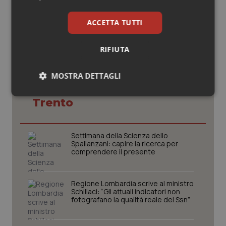
ACCETTA TUTTI
RIFIUTA
Potrebbe interessarti in
MOSTRA DETTAGLI
Provincia Autonoma di
Necessari
Statistici
Marketing
Trento
Settimana della Scienza dello
Spallanzani: capire la ricerca per
comprendere il presente
Necessari
Statistici
Marketing
Regione Lombardia scrive al ministro
I cookie necessari contribuiscono a rendere fruibile il
Schillaci: “Gli attuali indicatori non
sito web abilitandone funzionalità di base quali la
fotografano la qualità reale del Ssn”
navigazione sulle pagine e l'accesso alle aree
protette del sito. Il sito web non è in grado di
funzionare correttamente senza questi cookie.