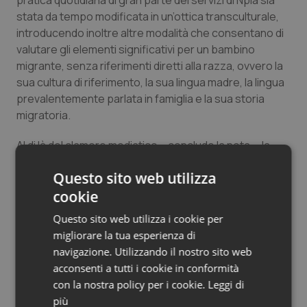
pratica quotidiana di gran parte dei servizi di Npia sia
Salute orale & impianti
stata da tempo modificata in un’ottica transculturale,
introducendo inoltre altre modalità che consentano di
valutare gli elementi significativi per un bambino
Sangue & coagulazione
migrante, senza riferimenti diretti alla razza, ovvero la
sua cultura di riferimento, la sua lingua madre, la lingua
Tiroide
prevalentemente parlata in famiglia e la sua storia
migratoria.
Tumore al seno
Al di là del clamore mediatico – conclude la nota -, la
Tumore ovarico
specifica competenza e sensibilità italiana può essere
Questo sito web utilizza
utile a tutto il mondo per trovare una corretta
Tumori del Polmone & Testa Collo
composizione tra le ineludibili necessità scientifiche e
cookie
una più evoluta sensibilità sociale su temi eticamente
Questo sito web utilizza i cookie per
sensibili".
Tumori gastrointestinali
migliorare la tua esperienza di
navigazione. Utilizzando il nostro sito web
Ulcera & Reflusso
acconsenti a tutti i cookie in conformità
01 Febbraio 2019
con la nostra policy per i cookie.
Leggi di
© Riproduzione riservata
Vaccini
più