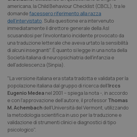
Calabria
Asma & BPCO
americana, la Child Behaviour Checklist (CBCL), tra le
domande
facessero riferimento alla razza
Campania
Car-T
dell’intervistato
. Sulla questione era intervenuto
immediatamente il direttore generale della Asl
scusandosi per l’involontario incidente provocato da
Emilia-Romagna
Colesterolo & coronaropatie
una traduzione letterale che aveva urtato la sensibilità
di alcuni insegnanti". È quanto si legge in una nota della
Friuli Venezia Giulia
Dermatite Atopica
Società italiana di neuropsichiatria dell'infanzia e
dell'adolescenza (Sinpia).
Lazio
Diabete & glucometri
"La versione italiana era stata tradotta e validata per la
Liguria
Disturbi dell’umore
popolazione italiana dal gruppo di ricerca dell’
Irccs
Eugenio Medea
nel 2001 – spiega la nota -, in accordo
Lombardia
Dolore
e con l'approvazione dell’autore, il professor
Thomas
M. Achembach
dell’Università del Vermont, utilizzando
la metodologia scientifica in uso per la traduzione e
Marche
Donna & Salute
validazione di strumenti clinici e diagnostici di tipo
psicologico".
Molise
Epatiti