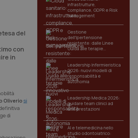
infrastrutture,
compliance, GDPR e Risk
management
etesa del
Gestione
dell'Ipertensione
resistente: dalle Linee
ltimo con
Guida alle terapie
innovative
ire in
Leadership Infermieristica
2026: nuovi modelli di
responsabilità e
autonomia
obilità
Leadership Medica 2026:
o Oliverio
si
guidare team clinici ad
definitiva
alte prestazioni
ge di
AI e telemedicina nello
studio odontoiatrico:
ollaborazione