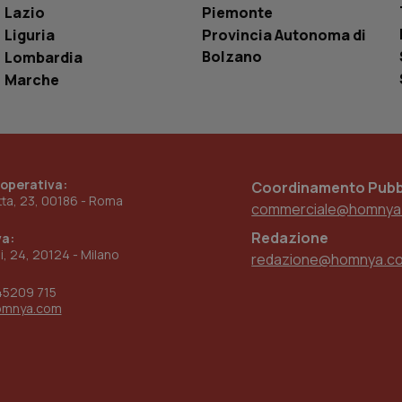
utente
Lazio
Piemonte
www.quotidianosanita.it
4
Questo cookie è impostato dall'applicazion
Liguria
Provincia Autonoma di
settimane
sistema di tracking solo in caso di utenti 
2 giorni
provider WelfareLink.
Bolzano
Lombardia
Marche
 operativa:
Coordinamento Pubbl
etta, 23, 00186 - Roma
commerciale@homnya
Redazione
va:
ni, 24, 20124 - Milano
redazione@homnya.c
45209 715
omnya.com