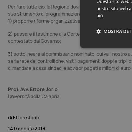
Questo sito web ut
Per fare tutto ciò, la Regione dovrebbe conoscere meglio l
nostro sito web ac
suo strumento di programmazione pluriennale della salute. 
più
1)
proporre riforme organizzative finalmente serie e non gi
MOSTRA DET
2)
passare il testimone alla Corte costituzionale, con il com
contestato dal Governo;
Neces
3)
sottolineare al commissario nominato, cui va il nostro au
seria rete dei controlli che, visti i pagamenti doppi e tripl
di mandare a casa sindaci e advisor pagati a milioni di euro a
Prof. Avv. Ettore Jorio
Università della Calabria
I cookie necessari con
e l'accesso alle aree 
Nome
Ettore Jorio
VISITOR_PRIVACY_
14 Gennaio 2019