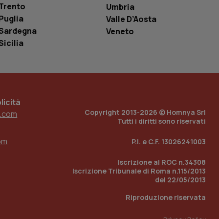
Trento
Umbria
e per abilitare il
Puglia
Valle D’Aosta
loggato con identity
Sardegna
Veneto
Sicilia
icità
Copyright 2013-2026 © Homnya Srl
.com
Tutti i diritti sono riservati
om
P.I. e C.F. 13026241003
Iscrizione al ROC n.34308
Iscrizione Tribunale di Roma n.115/2013
del 22/05/2013
Riproduzione riservata