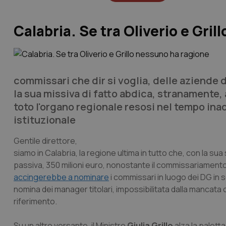
Calabria. Se tra Oliverio e Gri
commissari che dir si voglia, delle aziende d
la sua missiva di fatto abdica, stranamente,
toto l'organo regionale resosi nel tempo ina
istituzionale
Gentile direttore
,
siamo in Calabria, la regione ultima in tutto che, con la sua 
passiva, 350 milioni euro, nonostante il commissariamento
accingerebbe a nominare
i commissari in luogo dei DG in 
nomina dei manager titolari, impossibilitata dalla mancata
riferimento.
Su un altro versante, il Ministro
Giulia Grillo
alza la paletta