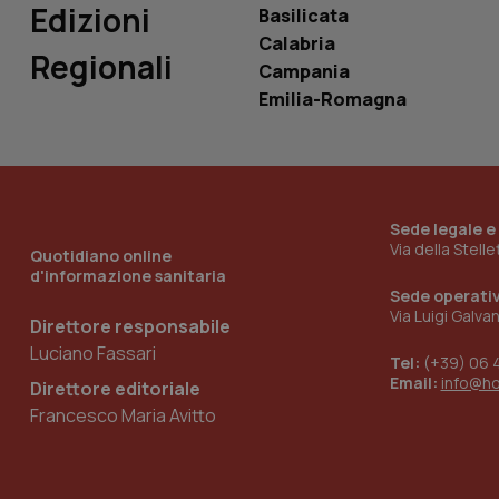
Edizioni
Basilicata
tracking-sites-
Calabria
ironfish-tracking-
Regionali
named-enable
Campania
Emilia-Romagna
Sede legale e
Via della Stell
Quotidiano online
d'informazione sanitaria
Sede operati
Via Luigi Galva
Direttore responsabile
Luciano Fassari
Tel:
(+39) 06 
Email:
info@h
Direttore editoriale
Francesco Maria Avitto