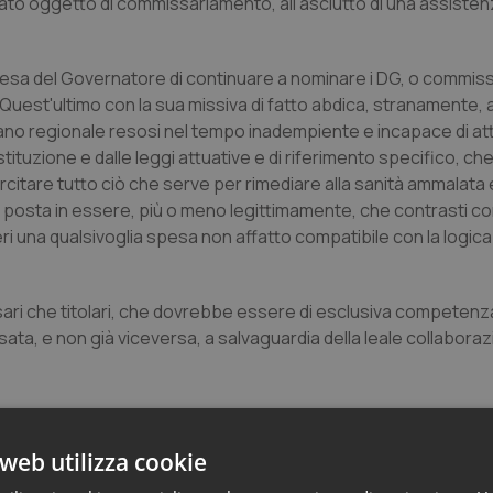
ssato oggetto di commissariamento, all'asciutto di una assiste
tesa del Governatore di continuare a nominare i DG, o commissa
o. Quest'ultimo con la sua missiva di fatto abdica, stranamente, a
rgano regionale resosi nel tempo inadempiente e incapace di at
ituzione e dalle leggi attuative e di riferimento specifico, ch
citare tutto ciò che serve per rimediare alla sanità ammalata 
one posta in essere, più o meno legittimamente, che contrasti co
ri una qualsivoglia spesa non affatto compatibile con la logica
ari che titolari, che dovrebbe essere di esclusiva competenz
ta, e non già viceversa, a salvaguardia della leale collabora
ita, di rendersi utile a realizzare quel passo in più che occorre
sino ad oggi costruita a pezzi, così come l'abito di Arlecchin
web utilizza cookie
 volta per tutte, un sistema della salute accettabile.