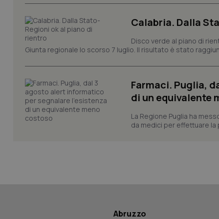
Calabria. Dalla Sta
Disco verde al piano di rie
_ga_KM60CM4NPH
Giunta regionale lo scorso 7 luglio. Il risultato è stato raggiu
Farmaci. Puglia, d
Nome
Nome
di un equivalente
VISITOR_INFO1_LIV
_ga_0VMQEQKQ1N
La Regione Puglia ha messo 
da medici per effettuare la 
__Secure-YNID
YSC
__Secure-
Abruzzo
ROLLOUT_TOKEN