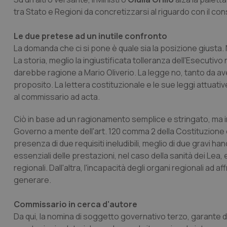
tra Stato e Regioni da concretizzarsi al riguardo con il co
Le due pretese ad un inutile confronto
La domanda che ci si pone è quale sia la posizione giusta. N
La storia, meglio la ingiustificata tolleranza dell'Esecuti
darebbe ragione a Mario Oliverio. La legge no, tanto da a
proposito. La lettera costituzionale e le sue leggi attuati
al commissario ad acta.
Ciò in base ad un ragionamento semplice e stringato, ma i
Governo a mente dell'art. 120 comma 2 della Costituzione e 
presenza di due requisiti ineludibili, meglio di due gravi hand
essenziali delle prestazioni, nel caso della sanità dei Lea, 
regionali. Dall'altra, l'incapacità degli organi regionali ad 
generare.
Commissario in cerca d'autore
Da qui, la nomina di soggetto governativo terzo, garante de