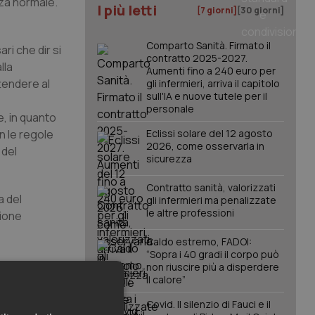
nza normale.
I più letti
[7 giorni]
[30 giorni]
Comparto Sanità. Firmato il
ri che dir si
contratto 2025-2027.
lla
Aumenti fino a 240 euro per
tendere al
gli infermieri, arriva il capitolo
sull'IA e nuove tutele per il
e
personale
e, in quanto
n le regole
Eclissi solare del 12 agosto
2026, come osservarla in
 del
sicurezza
Contratto sanità, valorizzati
a del
gli infermieri ma penalizzate
le altre professioni
zione
Caldo estremo, FADOI:
“Sopra i 40 gradi il corpo può
 per fare sì
non riuscire più a disperdere
il calore”
o. In quanto
Covid. Il silenzio di Fauci e il