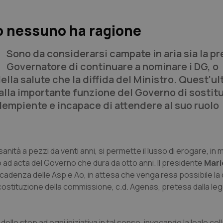
llo nessuno ha ragione
Sono da considerarsi campate in aria sia la pr
Governatore di continuare a nominare i DG, o
ella salute che la diffida del Ministro. Quest'u
 alla importante funzione del Governo di sostitu
dempiente e incapace di attendere al suo ruolo
sanità a pezzi da venti anni, si permette il lusso di erogare, in m
 ad acta del Governo che dura da otto anni. Il presidente
Mari
scadenza delle Asp e Ao, in attesa che venga resa possibile la 
 costituzione della commissione, c.d. Agenas, pretesa dalla leg
 dello stop ad ogni iniziativa in tal senso, invocando la leale c