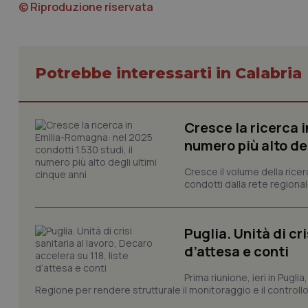
© Riproduzione riservata
CookieScriptConse
Potrebbe interessarti in Calabria
tracking-sites-ironf
tracking-enable
Cresce la ricerca i
numero più alto de
tracking-sites-ironf
session-id
Cresce il volume della ricer
condotti dalla rete regionale
_ga
Puglia. Unità di cri
d’attesa e conti
Prima riunione, ieri in Pugli
PHPSESSID
Regione per rendere strutturale il monitoraggio e il controllo 