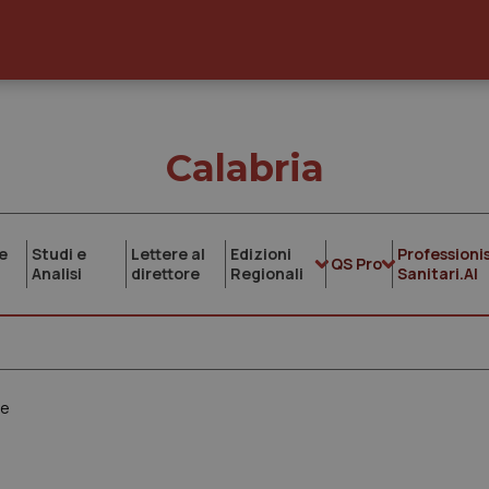
Calabria
e
Studi e
Lettere al
Edizioni
Professionis
QS Pro
Analisi
direttore
Regionali
Sanitari.AI
ne