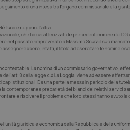
nseguimento di una intesa tra l'organo commissariale e la giunt
é l'una e neppure l'altra.
vo nazionale, che ha caratterizzato le precedenti nomine dei DG 
vere nel passato rimproverato a Massimo Scura il suo mancato 
ve assegnerebbero, infatti, il titolo ad esercitare le nomine e
ncontestabile. La nomina di un commissario governativo, effet
dell'art. 8 della legge c.d La Loggia, viene ad essere effettuat
icap istituzionali. Da una parte la messa in pericolo della tutela d
e la contemporanea precarietà dei bilanci dei relativi servizi san
affrontare e risolvere il problema che loro stessi hanno avuto la 
ll'unità giuridica e economica della Repubblica e della uniform