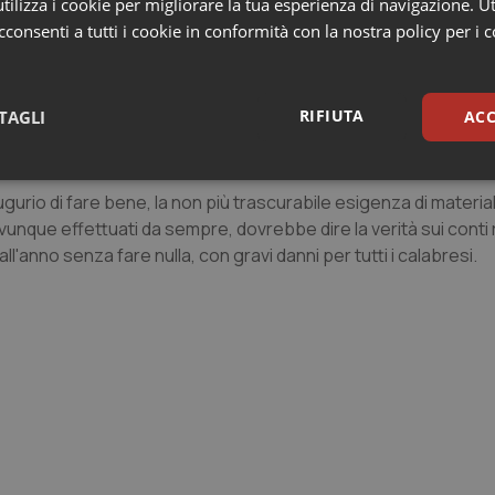
ilizza i cookie per migliorare la tua esperienza di navigazione. Ut
e sue prerogative e sfidare chiunque legiferando in Consiglio
consenti a tutti i cookie in conformità con la nostra policy per i 
Perverrebbe, quantomeno alla fine della legislatura, a tre risu
à piene zeppe delle idiozie che si leggono in giro;
RIFIUTA
TAGLI
ACC
pito di decidere la legittimità del proprio esercizio legislativo
sari
Statistici
Mar
gurio di fare bene, la non più trascurabile esigenza di materia
i ovunque effettuati da sempre, dovrebbe dire la verità sui conti
ll'anno senza fare nulla, con gravi danni per tutti i calabresi.
Necessari
Statistici
Marketing
tribuiscono a rendere fruibile il sito web abilitandone funzionalità di base quali la nav
protette del sito. Il sito web non è in grado di funzionare correttamente senza questi coo
Fornitore
/
Dominio
Scadenza
Descrizione
METADATA
5 mesi 4
Questo cookie viene utilizzato p
YouTube
settimane
scelte di consenso e privacy dell'
.youtube.com
interazione con il sito. Registra i