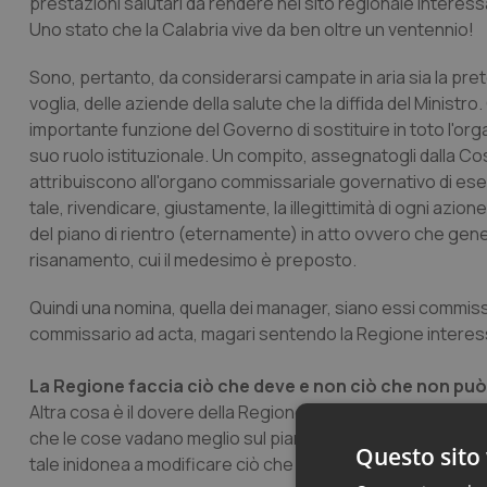
prestazioni salutari da rendere nel sito regionale intere
Uno stato che la Calabria vive da ben oltre un ventennio!
Sono, pertanto, da considerarsi campate in aria sia la pre
voglia, delle aziende della salute che la diffida del Ministr
importante funzione del Governo di sostituire in toto l'o
suo ruolo istituzionale. Un compito, assegnatogli dalla Cost
attribuiscono all'organo commissariale governativo di eser
tale, rivendicare, giustamente, la illegittimità di ogni azi
del piano di rientro (eternamente) in atto ovvero che gene
risanamento, cui il medesimo è preposto.
Quindi una nomina, quella dei manager, siano essi commiss
commissario ad acta, magari sentendo la Regione interessa
La Regione faccia ciò che deve e non ciò che non può
Altra cosa è il dovere della Regione, che tuttavia non eserc
che le cose vadano meglio sul piano della programmazione, 
Questo sito 
tale inidonea a modificare ciò che non va e a costruire, una