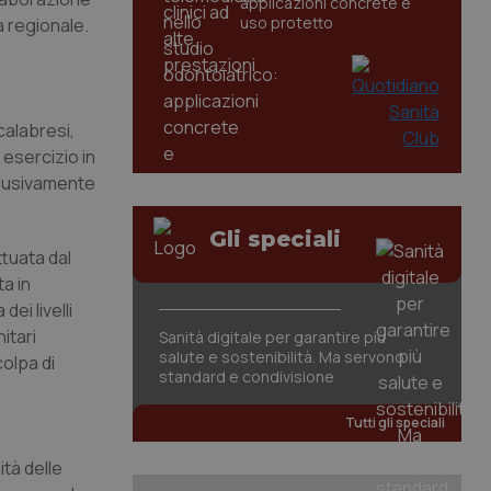
applicazioni concrete e
uso protetto
a regionale.
calabresi,
esercizio in
sclusivamente
Gli speciali
tuata dal
a in
ei livelli
itari
Sanità digitale per garantire più
salute e sostenibilità. Ma servono
colpa di
standard e condivisione
Tutti gli speciali
ità delle