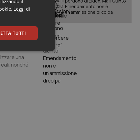
perdono di Biden. Ma il Quinto
ilizzando il
Emendamento non è
 regionale il
cookie.
Leggi di
un’ammissione di colpa
ltati:
ETTA TUTTI
, qualora
keting
lizzare una
 reali, nonché
igazione sulle pagine
kie.
er memorizzare le
utente per la loro
 dati sul consenso