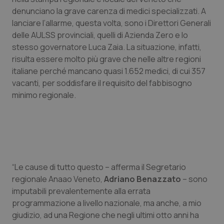
Calabria
Asma & BPCO
denunciano la grave carenza di medici specializzati. A
lanciare l’allarme, questa volta, sono i Direttori Generali
Campania
Car-T
delle AULSS provinciali, quelli di Azienda Zero e lo
stesso governatore Luca Zaia. La situazione, infatti,
risulta essere molto più grave che nelle altre regioni
Emilia-Romagna
Colesterolo & coronaropatie
italiane perché mancano quasi 1.652 medici, di cui 357
vacanti, per soddisfare il requisito del fabbisogno
Friuli Venezia Giulia
Dermatite Atopica
minimo regionale.
Lazio
Diabete & glucometri
Liguria
Disturbi dell’umore
Lombardia
Dolore
“Le cause di tutto questo – afferma il Segretario
regionale Anaao Veneto,
Adriano Benazzato
– sono
Marche
Donna & Salute
imputabili prevalentemente alla errata
programmazione a livello nazionale, ma anche, a mio
giudizio, ad una Regione che negli ultimi otto anni ha
Molise
Epatiti