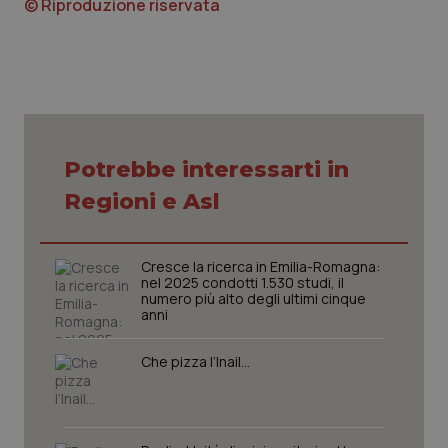
© Riproduzione riservata
Necessari
Statistici
Marketing
I cookie necessari contribuiscono a rendere fruibile il
sito web abilitandone funzionalità di base quali la
Potrebbe interessarti in
navigazione sulle pagine e l'accesso alle aree
protette del sito. Il sito web non è in grado di
Regioni e Asl
funzionare correttamente senza questi cookie.
Nome
Fornitore
/
Dominio
Scaden
Cresce la ricerca in Emilia-Romagna:
VISITOR_PRIVACY_METADATA
5 mesi
YouTube
settim
nel 2025 condotti 1.530 studi, il
.youtube.com
numero più alto degli ultimi cinque
anni
Che pizza l’Inail…