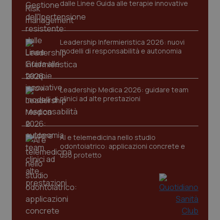
dalle Linee Guida alle terapie innovative
tracking-sites-ironfish-
www.quotidianosanita.it
4
session-id
settim
Leadership Infermieristica 2026: nuovi
2 gior
modelli di responsabilità e autonomia
_ga
1 anno
Google LLC
Leadership Medica 2026: guidare team
mes
.quotidianosanita.it
clinici ad alte prestazioni
AI e telemedicina nello studio
odontoiatrico: applicazioni concrete e
uso protetto