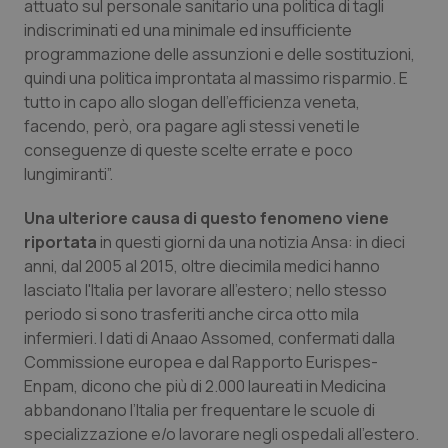
attuato sul personale sanitario una politica di tagli
indiscriminati ed una minimale ed insufficiente
Piemonte
HIV
programmazione delle assunzioni e delle sostituzioni,
quindi una politica improntata al massimo risparmio. E
Provincia Autonoma di Bolzano
Infezioni & Febbre
tutto in capo allo slogan dell’efficienza veneta,
facendo, però, ora pagare agli stessi veneti le
Provincia Autonoma di Trento
Ipertensione & Scompenso
conseguenze di queste scelte errate e poco
lungimiranti”.
Puglia
Malattie rare
Una ulteriore causa di questo fenomeno viene
riportata
Sardegna
Malattia di Crohn & Rettocolite Ulcerosa
in questi giorni da una notizia
Ansa
: in dieci
anni, dal 2005 al 2015, oltre diecimila medici hanno
lasciato l'Italia per lavorare all'estero; nello stesso
Sicilia
Neuroscienze & patologie neurodegenerative
periodo si sono trasferiti anche circa otto mila
infermieri. I dati di Anaao Assomed, confermati dalla
Toscana
Obesità
Commissione europea e dal Rapporto Eurispes-
Enpam, dicono che più di 2.000 laureati in Medicina
Umbria
Oftalmologia
abbandonano l’Italia per frequentare le scuole di
specializzazione e/o lavorare negli ospedali all'estero.