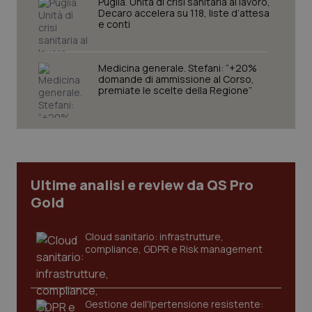
Puglia. Unità di crisi sanitaria al lavoro,
Decaro accelera su 118, liste d’attesa
e conti
Medicina generale. Stefani: “+20%
domande di ammissione al Corso,
premiate le scelte della Regione”
CookieScriptConsent
5 mesi
CookieScript
settim
www.quotidianosanita.it
Ultime analisi e review da QS Pro
Gold
Cloud sanitario: infrastrutture,
compliance, GDPR e Risk management
tracking-sites-ironfish-
www.quotidianosanita.it
4
tracking-enable
settim
2 gior
Gestione dell'Ipertensione resistente: