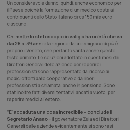
Valle D’Aosta
Oncodermatologia
Un considerevole danno, quindi, anche economico per
il Paese poiché la formazione di un medico costa ai
Veneto
Oncoematologia
contribuenti dello Stato italiano circa 150 mila euro
ciascuno.
Oncologia & Nutrizione
Chi mette lo stetoscopio in valigia ha un'età che va
dai 28 ai 39 anni
e la regione da cui emigrano di più è
Psoriasi & pelle
proprio il Veneto, che pertanto vanta anche questo
triste primato. Le soluzioni adottate in questi mesi dai
Quotidiano Cardiologia
Direttori Generali delle aziende per reperire i
professionisti sono rappresentate dal ricorso ai
Quotidiano Chirurgia
medici offerti dalle cooperative e dai liberi
professionisti a chiamata, anche in pensione. Sono
Quotidiano Oncologia
stati inoltre fatti diversi tentativi, andati a vuoto, per
reperire medici all’estero.
Quotidiano Pediatria
“E’ accaduta una cosa incredibile – conclude il
Segretario Anaao
– il governatore Zaia ed i Direttori
Rene & patologie urogenitali
Generali delle aziende evidentemente si sono resi