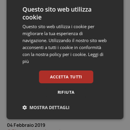
stato probabilmente sottovalutato sia da parte dei
Questo sito web utilizza
Governi che si sono succeduti nel tempo che dalla
cookie
nostra stessa regione; ora si deve fare i conti con il
fattore tempo, considerato che ci vogliono
Questo sito web utilizza i cookie per
mediamente più di 10 anni per formare un medico. Altro
migliorare la tua esperienza di
fattore che avrà probabilmente pesanti ripercussioni
navigazione. Utilizzando il nostro sito web
sul settore sanità, benché oggi non si possano
acconsenti a tutti i cookie in conformità
ipotizzare ancora delle stime credibili, è il
con la nostra policy per i cookie.
Leggi di
provvedimento denominato “Quota 100” che se da un
più
lato offre l’opportunità a molti medici ed infermieri di
andare in pensione, dall’altra incide su un organico già
ACCETTA TUTTI
decimato.
RIFIUTA
Endrius Salvalaggio
MOSTRA DETTAGLI
Endrius Salvalaggio
Necessari
Statistici
Marketing
04 Febbraio 2019