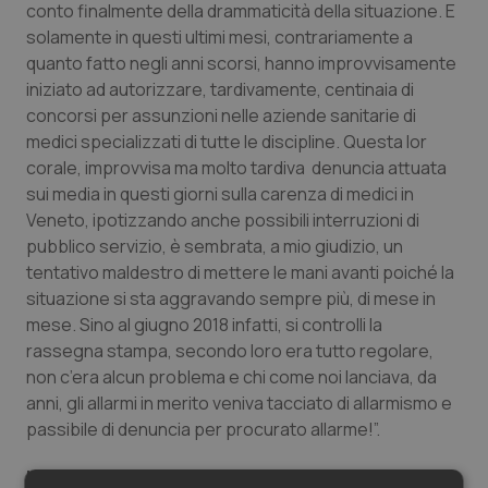
conto finalmente della drammaticità della situazione. E
Salute orale & impianti
solamente in questi ultimi mesi, contrariamente a
quanto fatto negli anni scorsi, hanno improvvisamente
Sangue & coagulazione
iniziato ad autorizzare, tardivamente, centinaia di
concorsi per assunzioni nelle aziende sanitarie di
Tiroide
medici specializzati di tutte le discipline. Questa lor
corale, improvvisa ma molto tardiva denuncia attuata
sui media in questi giorni sulla carenza di medici in
Tumore al seno
Veneto, ipotizzando anche possibili interruzioni di
pubblico servizio, è sembrata, a mio giudizio, un
Tumore ovarico
tentativo maldestro di mettere le mani avanti poiché la
situazione si sta aggravando sempre più, di mese in
Tumori del Polmone & Testa Collo
mese. Sino al giugno 2018 infatti, si controlli la
rassegna stampa, secondo loro era tutto regolare,
Tumori gastrointestinali
non c’era alcun problema e chi come noi lanciava, da
anni, gli allarmi in merito veniva tacciato di allarmismo e
Ulcera & Reflusso
passibile di denuncia per procurato allarme!”.
Il problema della carenza dei medici, purtroppo,
Vaccini
è