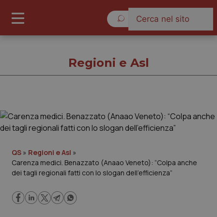
Venerdì 7 Agosto 2026
Regioni e Asl
Regioni e Asl
Cronache
QS
»
Regioni e Asl
»
Carenza medici. Benazzato (Anaao Veneto): “Colpa anche
Governo e Parlamento
dei tagli regionali fatti con lo slogan dell’efficienza”
Regioni e Asl
Lavoro e Professioni