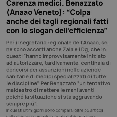
Carenza medici. Benazzato
(Anaao Veneto): “Colpa
Scienza e Farmaci
anche dei tagli regionali fatti
Studi e Analisi
con lo slogan dell’efficienza”
Lettere al direttore
Per il segretario regionale dell’Anaao, se
ne sono accorti anche Zaia e i Dg, che in
Edizioni Regionali
questi “hanno improvvisamente iniziato
ad autorizzare, tardivamente, centinaia di
QS Pro
concorsi per assunzioni nelle aziende
sanitarie di medici specializzati di tutte
Professionisti Sanitari.AI
le discipline”. Per Benazzato “un tentativo
maldestro di mettere le mani avanti
Abruzzo
QS Pro Gold
poiché la situazione si sta aggravando
sempre più”.
QS Club
Newsletter
Basilicata
Artrite & artrosi
In questi ultimi giorni sono comparsi oltre 35 articoli
nella stampa regionale e locale del Veneto che