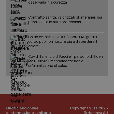
osservarla in sicurezza
Contratto sanità, valorizzati gli infermieri ma
penalizzate le altre professioni
Caldo estremo, FADOI: “Sopra i 40 gradi il
_ga_KM60CM4NPH
.quotidianosanita.it
1 anno
mes
corpo può non riuscire più a disperdere il
calore”
Covid. Il silenzio di Fauci e il perdono di Biden.
Ma il Quinto Emendamento non è
un’ammissione di colpa
Fornitore
/
Nome
Scadenza
Descrizion
Dominio
Nome
Fornitore
/
Dominio
Scadenza
Des
_ga_0VMQEQKQ1N
.quotidianosanita.it
1 anno 1
Questo
mese
cookie
VISITOR_INFO1_LIVE
5 mesi 4
Que
Google LLC
viene
settimane
imp
.youtube.com
Quotidiano online
Copyright 2013-2026
utilizzato
You
da Google
d'informazione sanitaria
© Homnya Srl
ten