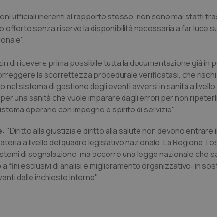
oni ufficiali inerenti al rapporto stesso, non sono mai statti tr
 offerto senza riserve la disponibilità necessaria a far luce su
ionale".
nzin di ricevere prima possibile tutta la documentazione già in
reggere la scorrettezza procedurale verificatasi, che rischi 
o nel sistema di gestione degli eventi avversi in sanità a livello
 per una sanità che vuole imparare dagli errori per non ripeterl
sistema operano con impegno e spirito di servizio".
e
: "Diritto alla giustizia e diritto alla salute non devono entrare 
ateria a livello del quadro legislativo nazionale. La Regione T
 sistemi di segnalazione, ma occorre una legge nazionale che s
zzo a fini esclusivi di analisi e miglioramento organizzativo: in s
anti dalle inchieste interne".