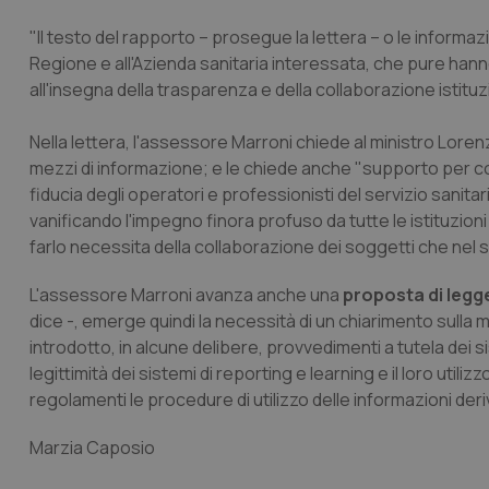
"Il testo del rapporto – prosegue la lettera – o le informazi
Regione e all'Azienda sanitaria interessata, che pure hanno
all'insegna della trasparenza e della collaborazione istituz
Nella lettera, l'assessore Marroni chiede al ministro Lore
mezzi di informazione; e le chiede anche "supporto per cor
fiducia degli operatori e professionisti del servizio sanitari
vanificando l'impegno finora profuso da tutte le istituzioni
farlo necessita della collaborazione dei soggetti che nel 
L'assessore Marroni avanza anche una
proposta di legg
dice -, emerge quindi la necessità di un chiarimento sulla m
introdotto, in alcune delibere, provvedimenti a tutela dei
legittimità dei sistemi di reporting e learning e il loro utili
regolamenti le procedure di utilizzo delle informazioni deriv
Marzia Caposio