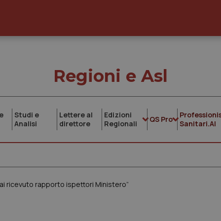
Regioni e Asl
e
Studi e
Lettere al
Edizioni
Professionis
QS Pro
Analisi
direttore
Regionali
Sanitari.AI
ai ricevuto rapporto ispettori Ministero”