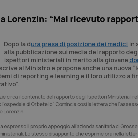
 a Lorenzin: “Mai ricevuto rappor
Dopo la d
ura presa di posizione dei medici
in 
alla pubblicazione sui media del rapporto deg
ispettori ministeriali in merito alla giovane
do
 scrive al Ministro e propone anche una nuova “
mi di reporting e learning e il loro utilizzo a fi
ativo”.
e circa il contenuto del rapporto degli Ispettori Ministeriali r
'ospedale di Orbetello”. Comincia così la lettera che l'assessor
ce Lorenzin.
a espresso il proprio appoggio all'azienda sanitaria di Grosseto
ministeriali. Lo stesso disappunto che esprime ora nella lettera