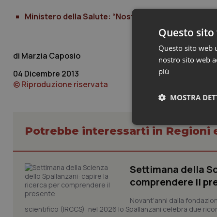
Ministero della Salute: “Nostra relazione non conti
Questo sito 
Questo sito web ut
Marzia Caposio
nostro sito web ac
più
04 Dicembre 2013
© Riproduzione riservata
MOSTRA DET
Neces
Potrebbe interessarti in Regioni 
Settimana della Sc
comprendere il pr
Novant'anni dalla fondazion
scientifico (IRCCS): nel 2026 lo Spallanzani celebra due rico
I cookie necessari con