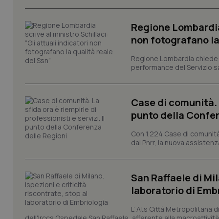
e l'accesso alle aree 
Nome
Regione Lombardia s
VISITOR_PRIVACY_
non fotografano la
Regione Lombardia chiede al
performance del Servizio san
CookieScriptConse
Case di comunità. L
punto della Confer
tracking-sites-ironf
tracking-enable
Con 1.224 Case di comunità a
dal Pnrr, la nuova assistenza
tracking-sites-ironf
session-id
San Raffaele di Mil
_ga
laboratorio di Emb
L’ Ats Città Metropolitana d
dell'Irccs Ospedale San Raffaele, afferente alla macroattività 