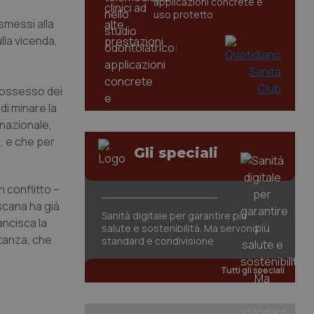
applicazioni concrete e
uso protetto
asmessi alla
lla vicenda,
 possesso dei
di minare la
 nazionale,
i, e che per
Gli speciali
in conflitto –
oscana ha già
Sanità digitale per garantire più
ancisca la
salute e sostenibilità. Ma servono
ostanza, che
standard e condivisione
Tutti gli speciali