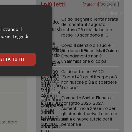
I più letti
[7 giorni]
[30 giorni]
Caldo, segnali di lenta ritirata
dell'ondata: il 7 agosto
ilizzando il
restano 26 città da bollino
rosso, l'8 scendono a 19
cookie.
Leggi di
Covid. Il silenzio di Fauci e il
perdono di Biden. Ma il Quinto
Emendamento non è
ETTA TUTTI
un’ammissione di colpa
Caldo estremo, FADOI:
“Sopra i 40 gradi il corpo può
keting
non riuscire più a disperdere
il calore”
Comparto Sanità. Firmato il
contratto 2025-2027.
Aumenti fino a 240 euro per
gli infermieri, arriva il capitolo
sull'IA e nuove tutele per il
carattere
personale
igazione sulle pagine