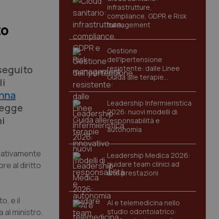
infrastrutture,
compliance, GDPR e Risk
management
to
Gestione
dell'Ipertensione
seguito
resistente: dalle Linee
Guida alle terapie
li
innovative
nna
Leadership Infermieristica
legge
2026: nuovi modelli di
ni
responsabilità e
autonomia
elativamente
Leadership Medica 2026:
guidare team clinici ad
e al diritto
alte prestazioni
, e il
AI e telemedicina nello
 al ministro.
studio odontoiatrico: