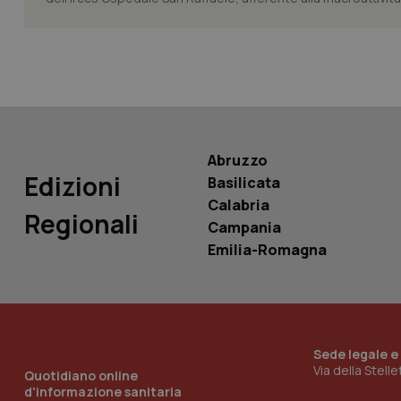
PHPSESSID
Abruzzo
_ga_KM60CM4NPH
Edizioni
Basilicata
Calabria
Regionali
Campania
Nome
Emilia-Romagna
Nome
VISITOR_INFO1_LIV
_ga_0VMQEQKQ1N
__Secure-YNID
Sede legale e
Via della Stell
Quotidiano online
d'informazione sanitaria