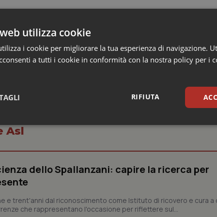
ene giudizi responsabilità su singoli medici e operatori”
web utilizza cookie
ilizza i cookie per migliorare la tua esperienza di navigazione. Ut
consenti a tutti i cookie in conformità con la nostra policy per i 
RIFIUTA
TAGLI
ACC
sari
Statistici
Mar
e Asl
ienza dello Spallanzani: capire la ricerca per
esente
Necessari
Statistici
Marketing
e e trent'anni dal riconoscimento come Istituto di ricovero e cura a 
rrenze che rappresentano l'occasione per riflettere sul...
tribuiscono a rendere fruibile il sito web abilitandone funzionalità di base quali la nav