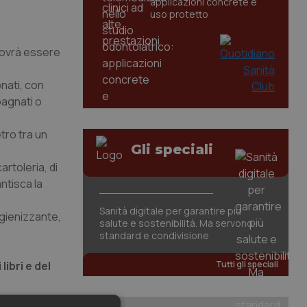
applicazioni concrete e
uso protetto
i dovrà essere
onati, con
pagnati o
tro tra un
Gli speciali
cartoleria, di
ntisca la
Sanità digitale per garantire più
 igienizzante,
salute e sostenibilità. Ma servono
standard e condivisione
ibri e del
Tutti gli speciali