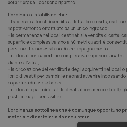
della ‘’ripresa’’, possono ripartire.
L’ordinanza stabilisce che:
– l’accesso ai locali di vendita al dettaglio di carta, cartone 
rispettivamente effettuato da un unico ingresso;
– la permanenza nei locali destinati alla vendita di carta, cart
superficie complessiva sino a 40 metri quadri, è consentita
persone che necessitano di accompagnamento;
– nei locali con superficie complessiva superiore ai 40 met
cliente e l’altro;
– la circolazione dei venditori e degli acquirenti nei locali o p
libri o di vestiti per bambini e neonati avvenire indossan
copertura di naso e bocca;
– nei locali o parti di locali destinati al commercio al detta
posto in luogo ben visibile.
L’ordinanza sottolinea che è comunque opportuno privil
materiale di cartoleria da acquistare.