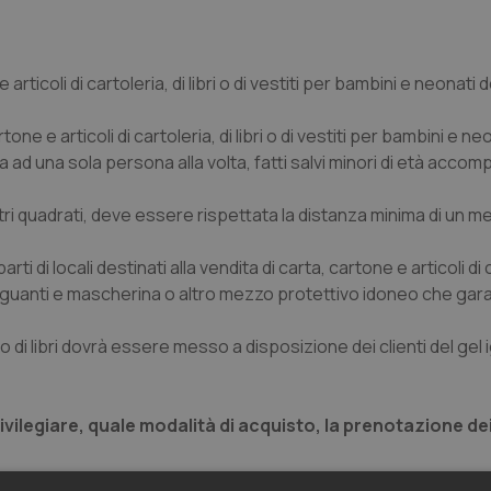
e articoli di cartoleria, di libri o di vestiti per bambini e neonat
one e articoli di cartoleria, di libri o di vestiti per bambini e ne
 ad una sola persona alla volta, fatti salvi minori di età accom
ri quadrati, deve essere rispettata la distanza minima di un me
arti di locali destinati alla vendita di carta, cartone e articoli di 
do guanti e mascherina o altro mezzo protettivo idoneo che gara
glio di libri dovrà essere messo a disposizione dei clienti del gel
egiare, quale modalità di acquisto, la prenotazione dei l