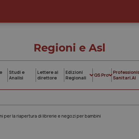
Regioni e Asl
e
Studi e
Lettere al
Edizioni
Professionis
QS Pro
Analisi
direttore
Regionali
Sanitari.AI
i per la riapertura di librerie e negozi per bambini