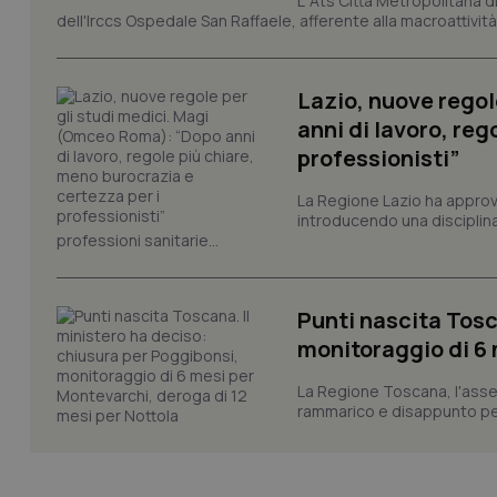
L’ Ats Città Metropolitana d
Nome
dell'Irccs Ospedale San Raffaele, afferente alla macroattività 
VISITOR_PRIVACY_
Lazio, nuove regol
anni di lavoro, reg
CookieScriptConse
professionisti”
La Regione Lazio ha appro
introducendo una disciplina 
tracking-sites-ironf
professioni sanitarie...
tracking-enable
tracking-sites-ironf
Punti nascita Tosc
session-id
monitoraggio di 6 
_ga
La Regione Toscana, l'asses
rammarico e disappunto per