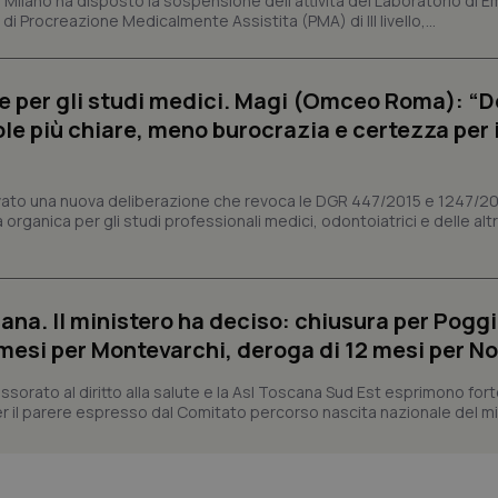
i Milano ha disposto la sospensione dell'attività del Laboratorio di E
Fornitore
/
Dominio
Scadenza
Descrizione
di Procreazione Medicalmente Assistita (PMA) di III livello,...
METADATA
5 mesi 4
Questo cookie viene utilizzato p
YouTube
settimane
scelte di consenso e privacy dell'
.youtube.com
interazione con il sito. Registra i
del visitatore riguardo a varie pol
e per gli studi medici. Magi (Omceo Roma): “
impostazioni sulla privacy, garan
preferenze siano onorate nelle se
ole più chiare, meno burocrazia e certezza per 
nt
5 mesi 3
Questo cookie viene utilizzato da
CookieScript
settimane
Script.com per ricordare le pref
www.quotidianosanita.it
sui cookie dei visitatori. È neces
dei cookie di Cookie-Script.com 
vato una nuova deliberazione che revoca le DGR 447/2015 e 1247/2
correttamente.
organica per gli studi professionali medici, odontoiatrici e delle alt
ish-
www.quotidianosanita.it
4
Questo cookie è impostato dall'a
settimane
abilitare il sistema di tracking a
2 giorni
ish-
www.quotidianosanita.it
4
Questo cookie è impostato dall'a
ana. Il ministero ha deciso: chiusura per Poggi
settimane
assegnare un identificatore generi
2 giorni
mesi per Montevarchi, deroga di 12 mesi per No
1 anno 1
Questo nome di cookie è associa
Google LLC
mese
Universal Analytics, che è un a
.quotidianosanita.it
sorato al diritto alla salute e la Asl Toscana Sud Est esprimono for
significativo del servizio di ana
 il parere espresso dal Comitato percorso nascita nazionale del min
utilizzato da Google. Questo cook
per distinguere utenti unici as
generato in modo casuale come i
cliente. È incluso in ogni richiest
sito e utilizzato per calcolare i dat
sessioni e campagne per i rapporti 