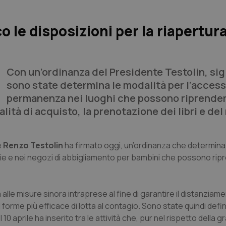
 le disposizioni per la riapertura
Con un’ordinanza del Presidente Testolin, sig
sono state determina le modalità per l’access
permanenza nei luoghi che possono riprende
lità di acquisto, la prenotazione dei libri e del
e
Renzo Testolin
ha firmato oggi, un’ordinanza che determina 
erie e nei negozi di abbigliamento per bambini che possono ri
alle misure sinora intraprese al fine di garantire il distanziam
i forme più efficace di lotta al contagio. Sono state quindi defin
10 aprile ha inserito tra le attività che, pur nel rispetto della g