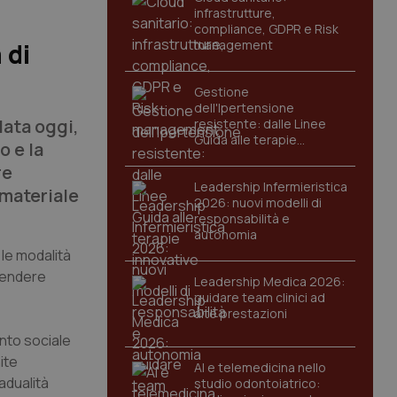
infrastrutture,
compliance, GDPR e Risk
management
 di
Gestione
dell'Ipertensione
lata oggi,
resistente: dalle Linee
Guida alle terapie
o e la
innovative
re
Leadership Infermieristica
 materiale
2026: nuovi modelli di
responsabilità e
autonomia
le modalità
prendere
Leadership Medica 2026:
guidare team clinici ad
alte prestazioni
ento sociale
ite
AI e telemedicina nello
radualità
studio odontoiatrico: