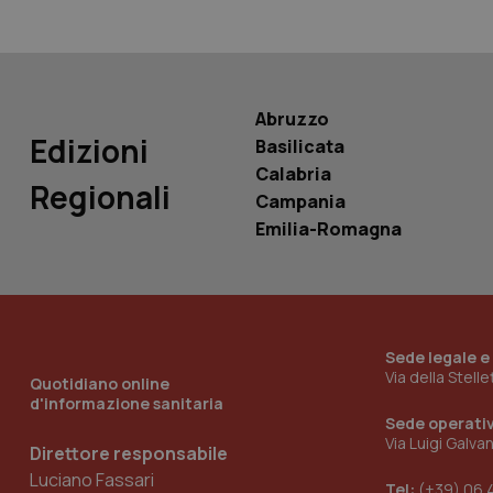
PHPSESSID
Abruzzo
Edizioni
Basilicata
_ga_KM60CM4NPH
Calabria
Regionali
Campania
Emilia-Romagna
Nome
Nome
VISITOR_INFO1_LIV
_ga_0VMQEQKQ1N
Sede legale e
Via della Stell
Quotidiano online
__Secure-YNID
d'informazione sanitaria
Sede operati
Via Luigi Galva
Direttore responsabile
Luciano Fassari
YSC
Tel:
(+39) 06 