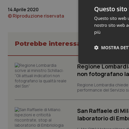
Questo sito 
14 Aprile 2020
© Riproduzione riservata
Questo sito web ut
nostro sito web ac
più
Potrebbe interessarti in Regioni 
MOSTRA DET
Neces
Regione Lombardia s
non fotografano la
Regione Lombardia chiede al
performance del Servizio san
San Raffaele di Mil
I cookie necessari con
laboratorio di Emb
e l'accesso alle aree 