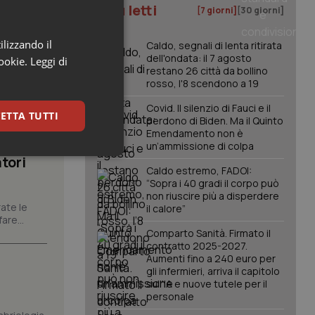
I più letti
[7 giorni]
[30 giorni]
ilizzando il
Caldo, segnali di lenta ritirata
dell'ondata: il 7 agosto
cookie.
Leggi di
restano 26 città da bollino
rosso, l'8 scendono a 19
Covid. Il silenzio di Fauci e il
ETTA TUTTI
perdono di Biden. Ma il Quinto
Emendamento non è
un’ammissione di colpa
keting
tori
Caldo estremo, FADOI:
“Sopra i 40 gradi il corpo può
non riuscire più a disperdere
ate le
il calore”
are...
Comparto Sanità. Firmato il
contratto 2025-2027.
Aumenti fino a 240 euro per
gli infermieri, arriva il capitolo
sull'IA e nuove tutele per il
igazione sulle pagine
kie.
personale