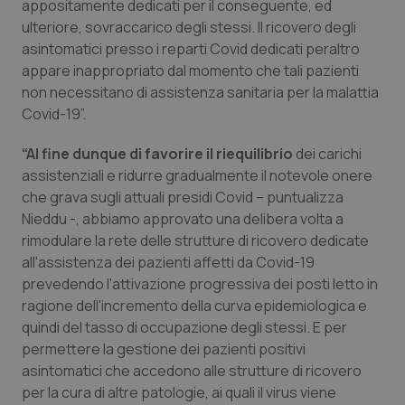
Valle D’Aosta
Oncodermatologia
appositamente dedicati per il conseguente, ed
ulteriore, sovraccarico degli stessi. Il ricovero degli
asintomatici presso i reparti Covid dedicati peraltro
Veneto
Oncoematologia
appare inappropriato dal momento che tali pazienti
non necessitano di assistenza sanitaria per la malattia
Oncologia & Nutrizione
Covid-19”.
Psoriasi & pelle
“Al fine dunque di favorire il riequilibrio
dei carichi
assistenziali e ridurre gradualmente il notevole onere
Quotidiano Cardiologia
che grava sugli attuali presidi Covid – puntualizza
Nieddu -, abbiamo approvato una delibera volta a
Quotidiano Chirurgia
rimodulare la rete delle strutture di ricovero dedicate
all'assistenza dei pazienti affetti da Covid-19
prevedendo l'attivazione progressiva dei posti letto in
Quotidiano Oncologia
ragione dell'incremento della curva epidemiologica e
quindi del tasso di occupazione degli stessi. E per
Quotidiano Pediatria
permettere la gestione dei pazienti positivi
asintomatici che accedono alle strutture di ricovero
Rene & patologie urogenitali
per la cura di altre patologie, ai quali il virus viene