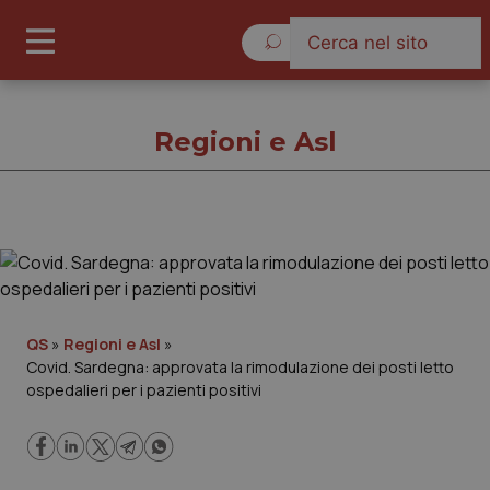
Sabato 8 Agosto 2026
Regioni e Asl
Regioni e Asl
Cronache
QS
»
Regioni e Asl
»
Covid. Sardegna: approvata la rimodulazione dei posti letto
Governo e Parlamento
ospedalieri per i pazienti positivi
Regioni e Asl
Lavoro e Professioni