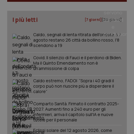
I più letti
[7 giorni]
[30 giorni]
PHPSESSID
Sessio
PHP.net
Caldo, segnali di lenta ritirata dell'ondata: il 7
www.quotidianosanita.it
agosto restano 26 città da bollino rosso, l'8
scendono a 19
Covid. Il silenzio di Fauci e il perdono di Biden.
Ma il Quinto Emendamento non è
un’ammissione di colpa
Caldo estremo, FADOI: “Sopra i 40 gradi il
corpo può non riuscire più a disperdere il
calore”
Comparto Sanità. Firmato il contratto 2025-
2027. Aumenti fino a 240 euro per gli
infermieri, arriva il capitolo sull'IA e nuove
tutele per il personale
Eclissi solare del 12 agosto 2026, come