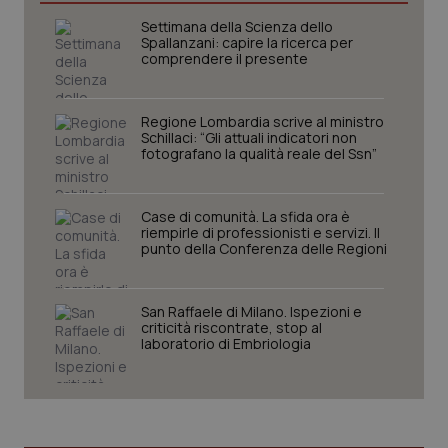
Settimana della Scienza dello
I cookie necessari contribuiscono a rendere fruibile il
Spallanzani: capire la ricerca per
sito web abilitandone funzionalità di base quali la
comprendere il presente
navigazione sulle pagine e l'accesso alle aree
protette del sito. Il sito web non è in grado di
funzionare correttamente senza questi cookie.
Nome
Regione Lombardia scrive al ministro
Fornitore
/
Dominio
Scaden
Schillaci: “Gli attuali indicatori non
VISITOR_PRIVACY_METADATA
5 mesi
YouTube
fotografano la qualità reale del Ssn”
settim
.youtube.com
Case di comunità. La sfida ora è
riempirle di professionisti e servizi. Il
punto della Conferenza delle Regioni
San Raffaele di Milano. Ispezioni e
criticità riscontrate, stop al
laboratorio di Embriologia