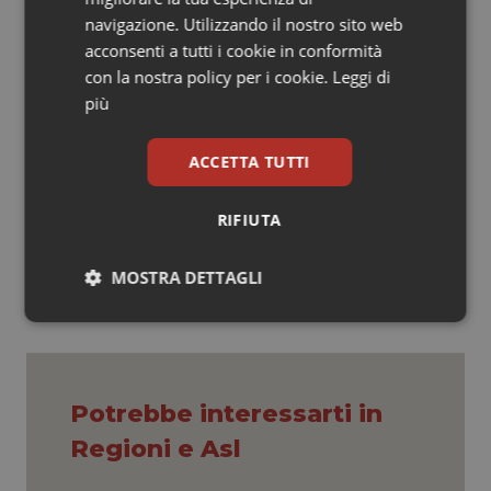
patologie che necessitano di cure ad alta intensità e di
navigazione. Utilizzando il nostro sito web
elevata specialità”.
acconsenti a tutti i cookie in conformità
con la nostra policy per i cookie.
Leggi di
Elisabetta Caredda
più
ACCETTA TUTTI
Elisabetta Caredda
13 Aprile 2022
RIFIUTA
© Riproduzione riservata
MOSTRA DETTAGLI
Necessari
Statistici
Marketing
Potrebbe interessarti in
Regioni e Asl
Necessari
Statistici
Marketing