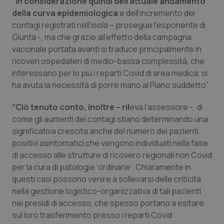
“In considerazione quindi dell'attuale andamento
della curva epidemiologica
e dell’incremento dei
Piemonte
HIV
contagi registrati nell’isola – prosegue l’esponente di
Giunta -, ma che grazie all'effetto della campagna
Provincia Autonoma di Bolzano
Infezioni & Febbre
vaccinale portata avanti si traduce principalmente in
ricoveri ospedalieri di medio-bassa complessità, che
Provincia Autonoma di Trento
Ipertensione & Scompenso
interessano per lo più i reparti Covid di area medica, si
ha avuta la necessità di porre mano al Piano suddetto”.
Puglia
Malattie rare
“Ciò tenuto conto, inoltre – ril
eva l’assessore -, di
come gli aumenti dei contagi stiano determinando una
Sardegna
Malattia di Crohn & Rettocolite Ulcerosa
significativa crescita anche del numero dei pazienti
positivi asintomatici che vengono individuati nella fase
Sicilia
Neuroscienze & patologie neurodegenerative
di accesso alle strutture di ricovero regionali non Covid
per la cura di patologie ‘ordinarie’. Chiaramente in
Toscana
Obesità
questi casi possono venire a sollevarsi delle criticità
nella gestione logistico-organizzativa di tali pazienti
Umbria
Oftalmologia
nei presidi di accesso, che spesso portano a esitare
sul loro trasferimento presso i reparti Covid