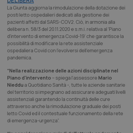
DELIBERA
Calabria
Asma & BPCO
La Giunta aggiorna la rimodulazione della dotazione dei
posti letto ospedalieri dedicati alla gestione dei
Campania
Car-T
pazienti affetti dal SARS-COV2. Ciò, in armonia alla
delibera n. 58/3 del 20.11.2020 e s.m.i. relativa al ‘Piano
Emilia-Romagna
Colesterolo & coronaropatie
d'intervento di emergenza Covid-19’ che garantisce la
possibilità di modificare la rete assistenziale
ospedaliera Covid con l'evolversi dell'emergenza
Friuli Venezia Giulia
Dermatite Atopica
pandemica.
Lazio
Diabete & glucometri
“Nella realizzazione delle azioni disciplinate nel
Piano d'intervento
– spiega l’assessore
Mario
Liguria
Disturbi dell’umore
Nieddu
a
Quotidiano Sanità
-, tutte le aziende sanitarie
del territorio si impegnano ad assicurare adeguati livelli
Lombardia
Dolore
assistenziali garantendo la continuità delle cure
attraverso anche la rimodulazione graduale dei posti
Marche
Donna & Salute
letto Covid ed il contestuale funzionamento della rete
di emergenza-urgenza”.
Molise
Epatiti