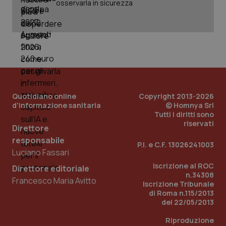
osservarla in sicurezza
_ga_KM60CM4NPH
.quotidianosanita.it
1 anno
mes
Quotidiano online
Copyright 2013-2026
d'informazione sanitaria
© Homnya Srl
Fornitore
/
Tutti i diritti sono
Nome
Scadenza
Descrizion
Dominio
riservati
Direttore
Nome
Fornitore
/
Dominio
Scadenza
Des
_ga_0VMQEQKQ1N
.quotidianosanita.it
1 anno 1
Questo
responsabile
mese
cookie
VISITOR_INFO1_LIVE
5 mesi 4
Que
Google LLC
P.I. e C.F. 13026241003
viene
settimane
imp
.youtube.com
Luciano Fassari
utilizzato
You
da Google
ten
Iscrizione al ROC
Direttore editoriale
Analytics
pre
n.34308
per
del
Francesco Maria Avitto
Iscrizione Tribunale
mantener
vid
lo stato
inco
di Roma n.115/2013
della
può
del 22/05/2013
sessione.
det
vis
Riproduzione
web