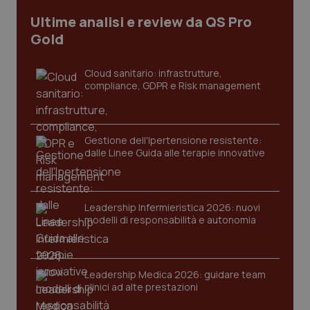
CookieScriptConsent
5 mesi
CookieScript
Ultime analisi e review da QS Pro
settim
www.quotidianosanita.it
Gold
Cloud sanitario: infrastrutture,
compliance, GDPR e Risk management
Gestione dell'Ipertensione resistente:
dalle Linee Guida alle terapie innovative
tracking-sites-ironfish-
www.quotidianosanita.it
4
tracking-enable
settim
Leadership Infermieristica 2026: nuovi
2 gior
modelli di responsabilità e autonomia
tracking-sites-ironfish-
www.quotidianosanita.it
4
Leadership Medica 2026: guidare team
session-id
settim
clinici ad alte prestazioni
2 gior