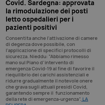
Covid. Sardegna: approvata
la rimodulazione dei posti
Scienza e Farmaci
letto ospedalieri per i
Studi e Analisi
pazienti positivi
Lettere al direttore
Consentita anche l’attivazione di camere
di degenza dove possibile, con
Edizioni Regionali
l’applicazione di specifici protocolli di
sicurezza. Nieddu: “Abbiamo rimesso
QS Pro
mano sul Piano d’intervento di
emergenza Covid-19 al fine di favorire il
Professionisti Sanitari.AI
riequilibrio dei carichi assistenziali e
ridurre gradualmente il notevole onere
Abruzzo
QS Pro Gold
che grava sugli attuali presidi Covid,
garantendo sempre il funzionamento
QS Club
Newsletter
Basilicata
Artrite & artrosi
della rete di emergenza-urgenza”.
LA