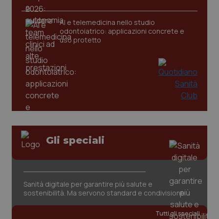
AI e telemedicina nello studio
_ga
1 anno
Google LLC
odontoiatrico: applicazioni concrete e
mes
.quotidianosanita.it
uso protetto
Gli speciali
Sanità digitale per garantire più salute e
sostenibilità. Ma servono standard e condivisione
Tutti gli speciali