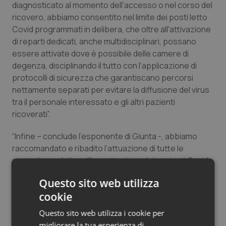
diagnosticato al momento dell'accesso o nel corso del
Salute orale & impianti
ricovero, abbiamo consentito nel limite dei posti letto
Covid programmati in delibera, che oltre all'attivazione
Sangue & coagulazione
di reparti dedicati, anche multidisciplinari, possano
essere attivate dove è possibile delle camere di
Tiroide
degenza, disciplinando il tutto con l’applicazione di
protocolli di sicurezza che garantiscano percorsi
nettamente separati per evitare la diffusione del virus
Tumore al seno
tra il personale interessato e gli altri pazienti
ricoverati”.
Tumore ovarico
“Infine – conclude l’esponente di Giunta -, abbiamo
Tumori del Polmone & Testa Collo
raccomandato e ribadito l’attuazione di tutte le
procedure relative all'accettazione dei pazienti Covid
Tumori gastrointestinali
nelle strutture dotate di pronto soccorso e stabilito
Questo sito web utilizza
che i pazienti positivi al virus vengano ricoverati
Ulcera & Reflusso
cookie
prioritariamente in strutture ospedaliere non dedicate
alla gestione delle patologie complesse o
Questo sito web utilizza i cookie per
tempodipendenti, fatta eccezione per quelle gravi
Vaccini
migliorare la tua esperienza di