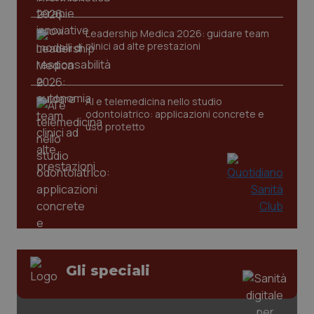
Leadership Medica 2026: guidare team
clinici ad alte prestazioni
AI e telemedicina nello studio
odontoiatrico: applicazioni concrete e
uso protetto
Gli speciali
PHPSESSID
Sessio
PHP.net
www.quotidianosanita.it