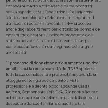
persone sul nostro contributo al sistema salute e farci
Salute orale & impianti
conoscere meglio a chi magari ci ha già incontrati
senza saperlo: oltre all’esecuzione di esami come
l’elettroencefalografia, l’elettroneuromiografia ed
Sangue & coagulazione
ultrasuoni e i potenziali evocati, il TNFP si occupa
anche degli accertamenti per lo studio del sonno e del
Tiroide
monitoraggio neurofisiologico intraoperatorio del
sistema nervoso durante gli interventi chirurgici
Tumore al seno
complessi, al fianco di neurologi, neurochirurghi e
anestesisti”.
Tumore ovarico
“Il processo di donazione è sicuramente uno degli
Tumori del Polmone & Testa Collo
ambiti in cui la responsabilità del TNFP
appare in
tutta la sua complessità e profondità, imponendo un
atteggiamento rigoroso dal punto di vista
Tumori gastrointestinali
professionale e deontologico” aggiunge
Giada
Aglieco,
Componente della CdA. “Alla nostra figura è
Ulcera & Reflusso
richiesto di agire per tutelare la dignità della persona
deceduta e dei suoi familiari e di adottare una
Vaccini