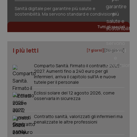
Sanità digitale per garantire più salute e
sostenibilità. Ma servono standard e condivisione
Tutti gli speciali
I più letti
[7 giorni]
[30 giorni]
Comparto Sanità. Firmato il contratto 2025-
2027. Aumenti fino a 240 euro per gli
infermieri, arriva il capitolo sull'IA e nuove
tutele per il personale
Eclissi solare del 12 agosto 2026, come
_ga_KM60CM4NPH
.quotidianosanita.it
1 anno
mes
osservarla in sicurezza
Contratto sanità, valorizzati gli infermieri ma
penalizzate le altre professioni