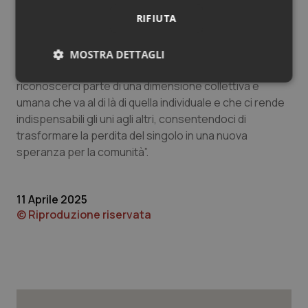
decisione di donare” conclude
Ramona Togni,
RIFIUTA
Componente della CdA. “Acconsentire alla donazione,
nella consapevolezza della professionalità e
competenza di tutte le figure coinvolte e del rigore dei
MOSTRA DETTAGLI
parametrici scientifici adottati, è un modo per
Necessari
Statistici
Marketing
riconoscerci parte di una dimensione collettiva e
umana che va al di là di quella individuale e che ci rende
indispensabili gli uni agli altri, consentendoci di
trasformare la perdita del singolo in una nuova
speranza per la comunità”.
Necessari
Statistici
Marketing
11 Aprile 2025
I cookie necessari contribuiscono a rendere fruibile il
© Riproduzione riservata
sito web abilitandone funzionalità di base quali la
navigazione sulle pagine e l'accesso alle aree
protette del sito. Il sito web non è in grado di
funzionare correttamente senza questi cookie.
Nome
Fornitore
/
Dominio
Scaden
VISITOR_PRIVACY_METADATA
5 mesi
YouTube
settim
.youtube.com