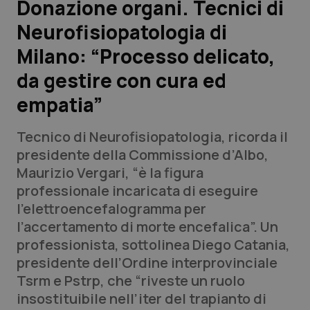
Donazione organi. Tecnici di
Neurofisiopatologia di
Scienza e Farmaci
Milano: “Processo delicato,
Studi e Analisi
da gestire con cura ed
empatia”
Lettere al direttore
Tecnico di Neurofisiopatologia, ricorda il
Edizioni Regionali
presidente della Commissione d’Albo,
Maurizio Vergari, “è la figura
QS Pro
professionale incaricata di eseguire
l’elettroencefalogramma per
Professionisti Sanitari.AI
l’accertamento di morte encefalica”. Un
professionista, sottolinea Diego Catania,
Abruzzo
QS Pro Gold
presidente dell’Ordine interprovinciale
Tsrm e Pstrp, che “riveste un ruolo
QS Club
Newsletter
Basilicata
Artrite & artrosi
insostituibile nell’iter del trapianto di