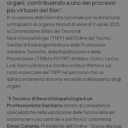
organi, contribuendo a uno dei processi
Calabria
Asma & BPCO
più virtuosi del Ssn”.
In occasione della Giornata nazionale per la donazione
Campania
Car-T
e il trapianto di organi e tessuti di venerdì 11 aprile 2025,
la Commissione d’Albo dei Tecnici di
Emilia-Romagna
Colesterolo & coronaropatie
Neurofisiopatologia (TNFP) dell’Ordine dei Tecnici
Sanitari di Radiologia Medica e delle Professioni
Friuli Venezia Giulia
Dermatite Atopica
Sanitarie Tecniche, della Riabilitazione e della
Prevenzione (TSRM e PSTRP) di Milano, Como, Lecco,
Lazio
Diabete & glucometri
Lodi, Monza Brianza e Sondrio invita a riflettere sul
ruolo essenziale del TNFP nel percorso che va
Liguria
Disturbi dell’umore
dall’accertamento di morte encefalica all’espianto degli
organi.
Lombardia
Dolore
“Il Tecnico di Neurofisiopatologia è un
Professionista Sanitario
dotato di competenze
Marche
Donna & Salute
specialistiche nella valutazione delle funzionalità del
sistema nervoso centrale e periferico” commenta
Molise
Epatiti
Diego Catania,
Presidente dell’Ordine. “Grazie alla sua