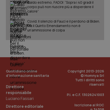
Caldo estremo, FADOI: “Sopra i 40 gradi il
corpo può non riuscire più a disperdere il
calore”
Fornitore
/
Nome
Scadenza
Descrizion
Dominio
Nome
Fornitore
/
Dominio
Scadenza
Des
Covid. Il silenzio di Fauci e il perdono di Biden.
_ga_0VMQEQKQ1N
.quotidianosanita.it
1 anno 1
Questo
Ma il Quinto Emendamento non è
mese
cookie
VISITOR_INFO1_LIVE
5 mesi 4
Que
Google LLC
viene
un’ammissione di colpa
settimane
imp
.youtube.com
utilizzato
You
da Google
ten
Analytics
pre
per
del
mantener
vid
lo stato
inco
della
può
sessione.
det
vis
web
uti
Quotidiano online
Copyright 2013-2026
nuo
ver
d'informazione sanitaria
© Homnya Srl
dell
Tutti i diritti sono
You
riservati
Direttore
__Secure-YNID
.youtube.com
5 mesi 4
Que
responsabile
settimane
imp
P.I. e C.F. 13026241003
You
Luciano Fassari
ten
pre
Iscrizione al ROC
Direttore editoriale
del
n.34308
vid