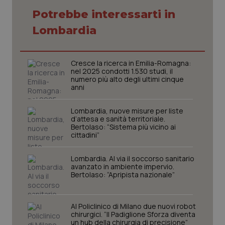
Potrebbe interessarti in
Lombardia
Cresce la ricerca in Emilia-Romagna:
nel 2025 condotti 1.530 studi, il
numero più alto degli ultimi cinque
anni
Lombardia, nuove misure per liste
d’attesa e sanità territoriale.
Bertolaso: “Sistema più vicino ai
cittadini”
CookieScriptConsent
5 mesi
CookieScript
settim
www.quotidianosanita.it
Lombardia. Al via il soccorso sanitario
avanzato in ambiente impervio.
Bertolaso: “Apripista nazionale”
Al Policlinico di Milano due nuovi robot
chirurgici. “Il Padiglione Sforza diventa
un hub della chirurgia di precisione”