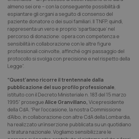
Valle D’Aosta
Oncodermatologia
almeno sei ore – con la conseguente possibilità di
espiantare gli organi a seguito di consenso del
Veneto
Oncoematologia
paziente donatore o dei suoi familiari. Il TNFP, quindi,
rappresenta un vero e proprio ‘spartiacque’ nel
Oncologia & Nutrizione
percorso di donazione: opera con competenza e
sensibilità in collaborazione con le altre figure
Psoriasi & pelle
professionali coinvolte, affinché ogni passaggio del
protocollo si svolga con precisione e nel rispetto della
Quotidiano Cardiologia
Legge”.
“Quest’anno ricorre il trentennale dalla
Quotidiano Chirurgia
pubblicazione del suo profilo professionale
,
istituito con il Decreto Ministeriale n. 183 del 15 marzo
Quotidiano Oncologia
1995” prosegue
Alice Granvillano,
Vicepresidente
della CdA. “Per l’occasione, la nostra Commissione
Quotidiano Pediatria
d’Albo, in collaborazione con altre CdA della Lombardia,
ha realizzato un’inserzione pubblicata su un quotidiano
Rene & patologie urogenitali
a tiratura nazionale. Vogliamo sensibilizzare le