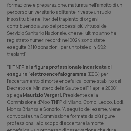
formazione e preparazione, maturata nell’ambito di un
Piemonte
HIV
percorso universitario abilitante, riveste un ruolo
insostituibile nell’iter del trapianto di organi,
Provincia Autonoma di Bolzano
Infezioni & Febbre
contribuendo a uno dei processi più virtuosi del
Servizio Sanitario Nazionale, che nell’ultimo anno ha
registrato numeri record: nel 2024 sono state
Provincia Autonoma di Trento
Ipertensione & Scompenso
eseguite 2.110 donazioni, per un totale di 4.692
trapianti”.
Puglia
Malattie rare
“Il TNFP è la figura professionale incaricata di
Sardegna
Malattia di Crohn & Rettocolite Ulcerosa
eseguire l’elettroencefalogramma
(EEG) per
l’accertamento di morte encefalica, come stabilito dal
Sicilia
Neuroscienze & patologie neurodegenerative
Decreto del Ministero della Salute dell’11 aprile 2008”
spiega
Maurizio Vergari,
Presidente della
Toscana
Obesità
Commissione d’Albo TNFP di Milano, Como, Lecco, Lodi,
Monza Brianza e Sondrio. “A seguito dell’esame, viene
convocata una Commissione formata da più figure
Umbria
Oftalmologia
professionali allo scopo di accertare la morte
encefalica – un processo di osservazione che dura