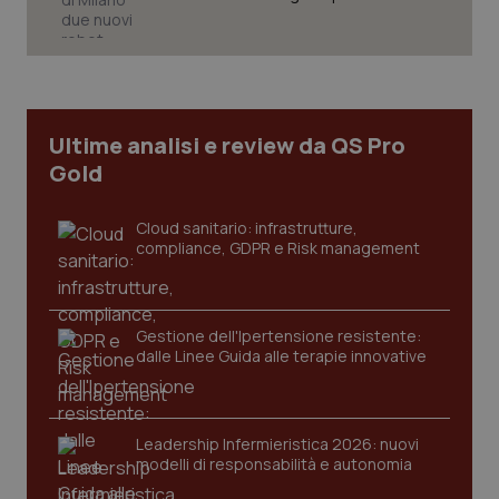
tracking-sites-ironfish-
www.quotidianosanita.it
4
tracking-enable
settim
Ultime analisi e review da QS Pro
2 gior
Gold
Cloud sanitario: infrastrutture,
tracking-sites-ironfish-
www.quotidianosanita.it
4
compliance, GDPR e Risk management
session-id
settim
2 gior
Gestione dell'Ipertensione resistente:
dalle Linee Guida alle terapie innovative
_ga
1 anno
Google LLC
mes
.quotidianosanita.it
Leadership Infermieristica 2026: nuovi
modelli di responsabilità e autonomia