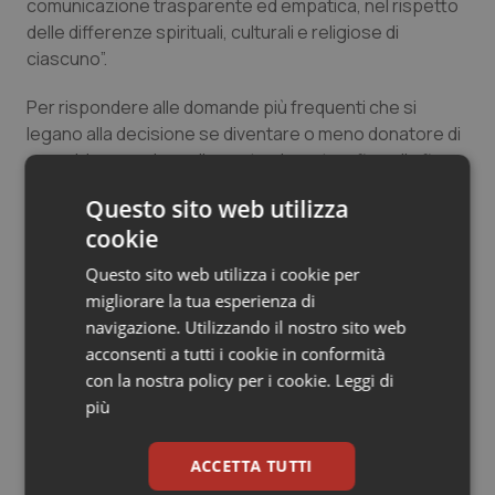
comunicazione trasparente ed empatica, nel rispetto
delle differenze spirituali, culturali e religiose di
ciascuno”.
Per rispondere alle domande più frequenti che si
legano alla decisione se diventare o meno donatore di
organi, in occasione di questa giornata e fino alla fine
del mese di maggio 2025, la Commissione d’Albo TNFP
Questo sito web utilizza
ha attivato un modulo in cui è possibile inserire i propri
cookie
quesiti in forma anonima, chiamato “Donazione di
organi: dubbi, domande, timori. Risponde il Tecnico di
Questo sito web utilizza i cookie per
Neurofisiopatologia”. Alla chiusura del form, le
migliorare la tua esperienza di
domande raccolte saranno pubblicate sul sito e sui
navigazione. Utilizzando il nostro sito web
canali Facebook e LinkedIn dell’Ordine insieme alle
acconsenti a tutti i cookie in conformità
risposte, dove rimarranno a disposizione di chiunque
con la nostra policy per i cookie.
Leggi di
ne avesse bisogno.
più
“Abbiamo ideato questa iniziativa perché
ACCETTA TUTTI
auspichiamo
che sempre più persone maturino la