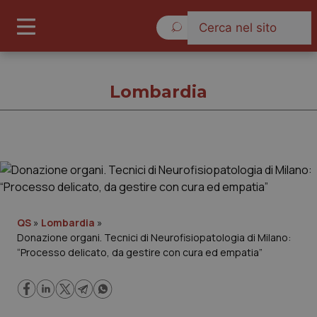
Giovedì 6 Agosto 2026
Lombardia
Lombardia
Cronache
QS
»
Lombardia
»
Donazione organi. Tecnici di Neurofisiopatologia di Milano:
Governo e Parlamento
“Processo delicato, da gestire con cura ed empatia”
Regioni e Asl
Lavoro e Professioni