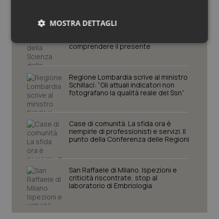
MOSTRA DETTAGLI
Settimana della Scienza dello
Spallanzani: capire la ricerca per
Necessari
Statistici
Marketing
comprendere il presente
Regione Lombardia scrive al ministro
Schillaci: “Gli attuali indicatori non
fotografano la qualità reale del Ssn”
Necessari
Statistici
Marketing
Case di comunità. La sfida ora è
riempirle di professionisti e servizi. Il
I cookie necessari contribuiscono a rendere fruibile il
punto della Conferenza delle Regioni
sito web abilitandone funzionalità di base quali la
navigazione sulle pagine e l'accesso alle aree
protette del sito. Il sito web non è in grado di
funzionare correttamente senza questi cookie.
San Raffaele di Milano. Ispezioni e
Nome
criticità riscontrate, stop al
Fornitore
/
Dominio
Scaden
laboratorio di Embriologia
VISITOR_PRIVACY_METADATA
5 mesi
YouTube
settim
.youtube.com