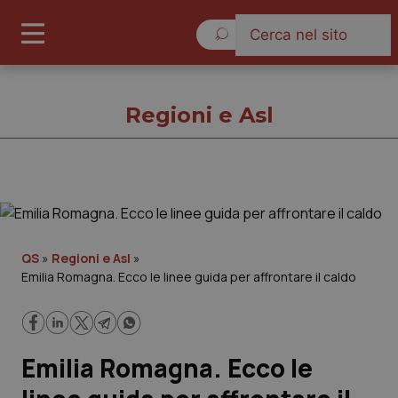
Domenica 9 Agosto 2026
Regioni e Asl
Regioni e Asl
Cronache
QS
»
Regioni e Asl
»
Emilia Romagna. Ecco le linee guida per affrontare il caldo
Governo e Parlamento
Regioni e Asl
Emilia Romagna. Ecco le
Lavoro e Professioni