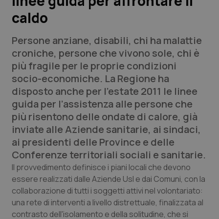
linee guida per affrontare il
caldo
Scienza e Farmaci
Persone anziane, disabili, chi ha malattie
Studi e Analisi
croniche, persone che vivono sole, chi è
più fragile per le proprie condizioni
Lettere al direttore
socio-economiche. La Regione ha
disposto anche per l’estate 2011 le linee
Edizioni Regionali
guida per l’assistenza alle persone che
più risentono delle ondate di calore, già
QS Pro
inviate alle Aziende sanitarie, ai sindaci,
ai presidenti delle Province e delle
Professionisti Sanitari.AI
Conferenze territoriali sociali e sanitarie.
Il provvedimento definisce i piani locali che devono
Abruzzo
QS Pro Gold
essere realizzati dalle Aziende Usl e dai Comuni, con la
collaborazione di tutti i soggetti attivi nel volontariato:
QS Club
Newsletter
Basilicata
Artrite & artrosi
una rete di interventi a livello distrettuale, finalizzata al
contrasto dell'isolamento e della solitudine, che si