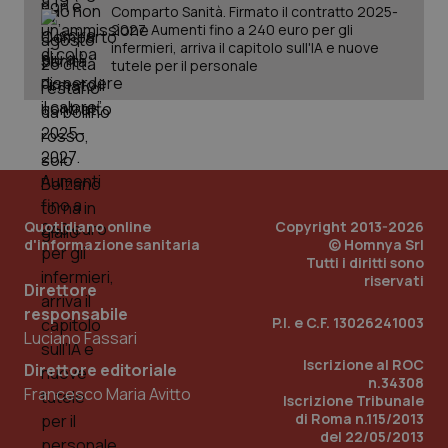
Comparto Sanità. Firmato il contratto 2025-
2027. Aumenti fino a 240 euro per gli
infermieri, arriva il capitolo sull'IA e nuove
tutele per il personale
Quotidiano online
Copyright 2013-2026
d'informazione sanitaria
© Homnya Srl
Tutti i diritti sono
_ga_KM60CM4NPH
.quotidianosanita.it
1 anno
riservati
mes
Direttore
responsabile
P.I. e C.F. 13026241003
Luciano Fassari
Iscrizione al ROC
Direttore editoriale
n.34308
Francesco Maria Avitto
Iscrizione Tribunale
di Roma n.115/2013
del 22/05/2013