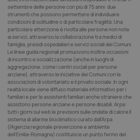
settembre delle persone con più di 75 anni: due
Piemonte
HIV
strumenti che possono permettere di individuare
condizioni di solitudine o di particolare fragilità. Una
Provincia Autonoma di Bolzano
Infezioni & Febbre
particolare attenzione è rivolta alle persone non note
ai servizi, attraverso la collaborazione tra medici di
Provincia Autonoma di Trento
Ipertensione & Scompenso
famiglia, presidi ospedalieri e servizi sociali dei Comuni.
Le linee guida regionali promuovono inoltre occasioni
di incontro e socializzazione (anche in luoghi di
Puglia
Malattie rare
aggregazione, come i centri sociali per persone
anziane), attraverso le iniziative dei Comuni con le
Sardegna
Malattia di Crohn & Rettocolite Ulcerosa
associazioni di volontariato e il privato sociale. In ogni
realtà locale viene diffuso materiale informativo per i
Sicilia
Neuroscienze & patologie neurodegenerative
familiari e per le assistenti familiari anche straniere che
assistono persone anziane e persone disabili. Arpa:
Toscana
Obesità
tutti i giorni sul web le previsioni sulle ondate di calore Il
sistema di allarme bioclimatico curato dall’Arpa
Umbria
Oftalmologia
(l’Agenzia regionale prevenzione e ambiente
dell’Emilia-Romagna) costituisce un punto fermo del