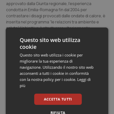
approvato dalla Giunta regionale, l'esperienza
Salute orale & impianti
condotta in Emilia-Romagna fin dal 2004 per
contrastare i disagi provocati dalle ondate di calore, è
Sangue & coagulazione
inserita nel programma “le relazioni tra ambiente e
salute”. L'obiettivo è strutturare ulteriormente
Tiroide
l'organizzazione socio-sanitaria e i sistemi di
Questo sito web utilizza
monitoraggio sviluppati in questo campo.
Tumore al seno
cookie
Questo sito web utilizza i cookie per
09 Giugno 2011
Tumore ovarico
migliorare la tua esperienza di
© Riproduzione riservata
navigazione. Utilizzando il nostro sito web
Tumori del Polmone & Testa Collo
acconsenti a tutti i cookie in conformità
con la nostra policy per i cookie.
Leggi di
Tumori gastrointestinali
più
Ulcera & Reflusso
ACCETTA TUTTI
Potrebbe interessarti in
Vaccini
Regioni e Asl
RIFIUTA