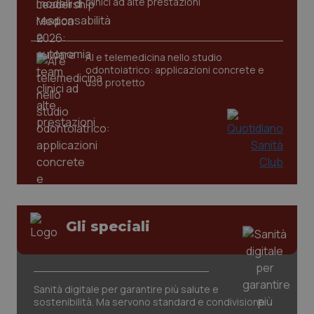
clinici ad alte prestazioni
tracking-sites-ironfish-
www.quotidianosanita.it
4
AI e telemedicina nello studio
tracking-enable
settim
odontoiatrico: applicazioni concrete e
2 gior
uso protetto
tracking-sites-ironfish-
www.quotidianosanita.it
4
session-id
settim
2 gior
_ga
1 anno
Google LLC
mes
.quotidianosanita.it
Gli speciali
Sanità digitale per garantire più salute e
sostenibilità. Ma servono standard e condivisione