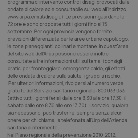
Valle D’Aosta
Oncodermatologia
programma di intervento contro i disagi provocati dalle
ondate di calore ed è consultabile sul web all’indirizzo:
www.arpa.emr.it/disagio/. Le previsioni riguardano le
Veneto
Oncoematologia
72 ore e sono proposte tutti i giorni fino al 15
settembre. Per ogni provincia vengono fornite
Oncologia & Nutrizione
previsioni differenziate per le aree urbane capoluogo,
le zone pianeggianti, collinari e montane. In quest’area
Psoriasi & pelle
del sito web dell’Arpa possono essere inoltre
consultate altre informazioni utili sul tema: i consigli
Quotidiano Cardiologia
pratici per fronteggiare l’emergenza caldo, gli effetti
delle ondate di calore sulla salute, i gruppi a rischio.
Quotidiano Chirurgia
Per ulteriori informazioni, rivolgersi al numero verde
gratuito del Servizio sanitario regionale: 800 033 033
Quotidiano Oncologia
(attivo tutti i giorni feriali dalle ore 8,30 alle ore 17,30, il
sabato dalle ore 8,30 alle ore 13,30). Il servizio, qualora
sia necessario, può trasferire, sempre senza alcun
Quotidiano Pediatria
onere per chi chiama, la telefonata all’Urp dell’Azienda
sanitaria di riferimento.
Rene & patologie urogenitali
Nel Piano regionale della prevenzione 2010-2012,