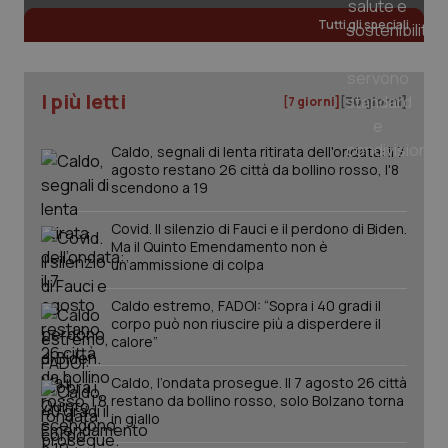
Tutti gli speciali
I più letti
[7 giorni]
[30 giorni]
Caldo, segnali di lenta ritirata dell'ondata: il 7
agosto restano 26 città da bollino rosso, l'8
scendono a 19
Covid. Il silenzio di Fauci e il perdono di Biden.
Ma il Quinto Emendamento non è
un’ammissione di colpa
Caldo estremo, FADOI: “Sopra i 40 gradi il
corpo può non riuscire più a disperdere il
calore”
PHPSESSID
Sessio
PHP.net
www.quotidianosanita.it
Caldo, l’ondata prosegue. Il 7 agosto 26 città
restano da bollino rosso, solo Bolzano torna
in giallo