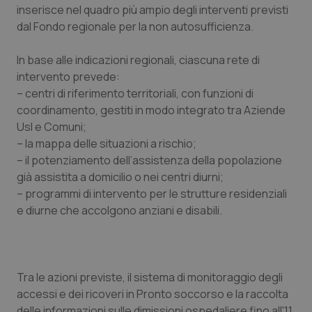
inserisce nel quadro più ampio degli interventi previsti
Calabria
Asma & BPCO
dal Fondo regionale per la non autosufficienza.
Campania
Car-T
In base alle indicazioni regionali, ciascuna rete di
intervento prevede:
Emilia-Romagna
Colesterolo & coronaropatie
– centri di riferimento territoriali, con funzioni di
coordinamento, gestiti in modo integrato tra Aziende
Friuli Venezia Giulia
Dermatite Atopica
Usl e Comuni;
– la mappa delle situazioni a rischio;
Lazio
Diabete & glucometri
– il potenziamento dell’assistenza della popolazione
già assistita a domicilio o nei centri diurni;
Liguria
Disturbi dell’umore
– programmi di intervento per le strutture residenziali
e diurne che accolgono anziani e disabili.
Lombardia
Dolore
Marche
Donna & Salute
Tra le azioni previste, il sistema di monitoraggio degli
accessi e dei ricoveri in Pronto soccorso e la raccolta
Molise
Epatiti
delle informazioni sulle dimissioni ospedaliere fino all'11