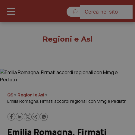
Venerdì 7 Agosto 2026
Regioni e Asl
Regioni e Asl
Cronache
QS
»
Regioni e Asl
»
Emilia Romagna. Firmati accordi regionali con Mmg e Pediatri
Governo e Parlamento
Regioni e Asl
Emilia Romagna. Firmati
Lavoro e Professioni