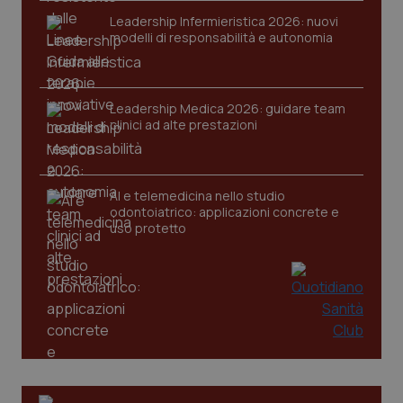
Leadership Infermieristica 2026: nuovi
modelli di responsabilità e autonomia
CookieScriptConsent
5 mesi
CookieScript
Leadership Medica 2026: guidare team
settim
www.quotidianosanita.it
clinici ad alte prestazioni
AI e telemedicina nello studio
odontoiatrico: applicazioni concrete e
uso protetto
tracking-sites-ironfish-
www.quotidianosanita.it
4
tracking-enable
settim
2 gior