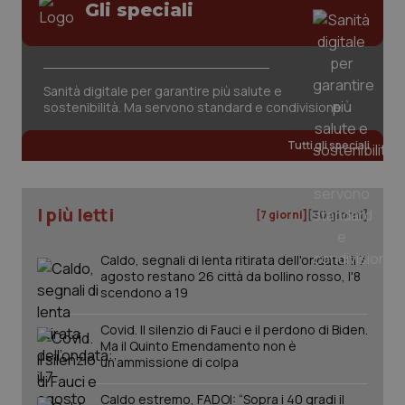
Gli speciali
tracking-sites-ironfish-
www.quotidianosanita.it
4
session-id
settim
2 gior
Sanità digitale per garantire più salute e
sostenibilità. Ma servono standard e condivisione
_ga
1 anno
Google LLC
mes
.quotidianosanita.it
Tutti gli speciali
I più letti
[7 giorni]
[30 giorni]
Caldo, segnali di lenta ritirata dell'ondata: il 7
agosto restano 26 città da bollino rosso, l'8
scendono a 19
Covid. Il silenzio di Fauci e il perdono di Biden.
Ma il Quinto Emendamento non è
un’ammissione di colpa
Caldo estremo, FADOI: “Sopra i 40 gradi il