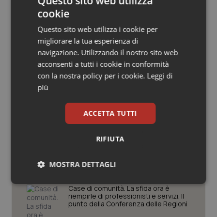
Questo sito web utilizza
Salute orale & impianti
cookie
Questo sito web utilizza i cookie per
Sangue & coagulazione
migliorare la tua esperienza di
Potrebbe interessarti in
navigazione. Utilizzando il nostro sito web
Tiroide
Regioni e Asl
acconsenti a tutti i cookie in conformità
con la nostra policy per i cookie.
Leggi di
Tumore al seno
più
Settimana della Scienza dello
Spallanzani: capire la ricerca per
Tumore ovarico
comprendere il presente
ACCETTA TUTTI
Tumori del Polmone & Testa Collo
RIFIUTA
Regione Lombardia scrive al ministro
Schillaci: “Gli attuali indicatori non
fotografano la qualità reale del Ssn”
Tumori gastrointestinali
MOSTRA DETTAGLI
Necessari
Statistici
Marketing
Ulcera & Reflusso
Case di comunità. La sfida ora è
riempirle di professionisti e servizi. Il
punto della Conferenza delle Regioni
Vaccini