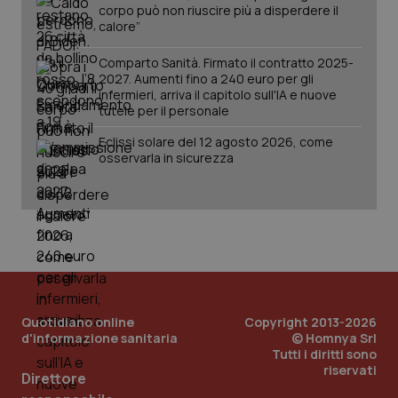
corpo può non riuscire più a disperdere il
calore”
Comparto Sanità. Firmato il contratto 2025-
2027. Aumenti fino a 240 euro per gli
infermieri, arriva il capitolo sull'IA e nuove
tutele per il personale
Eclissi solare del 12 agosto 2026, come
osservarla in sicurezza
PHPSESSID
Sessio
PHP.net
www.quotidianosanita.it
Quotidiano online
Copyright 2013-2026
d'informazione sanitaria
© Homnya Srl
Tutti i diritti sono
riservati
Direttore