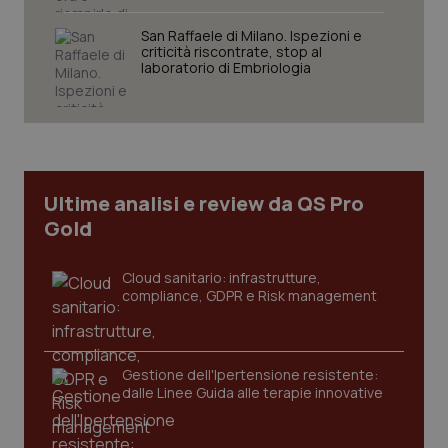
San Raffaele di Milano. Ispezioni e
criticità riscontrate, stop al
laboratorio di Embriologia
Necessari
Statistici
Marketing
I cookie necessari contribuiscono a rendere fruibile il
sito web abilitandone funzionalità di base quali la
navigazione sulle pagine e l'accesso alle aree
protette del sito. Il sito web non è in grado di
funzionare correttamente senza questi cookie.
Ultime analisi e review da QS Pro
Nome
Fornitore
/
Dominio
Scaden
Gold
VISITOR_PRIVACY_METADATA
5 mesi
YouTube
settim
.youtube.com
Cloud sanitario: infrastrutture,
compliance, GDPR e Risk management
Gestione dell'Ipertensione resistente:
dalle Linee Guida alle terapie innovative