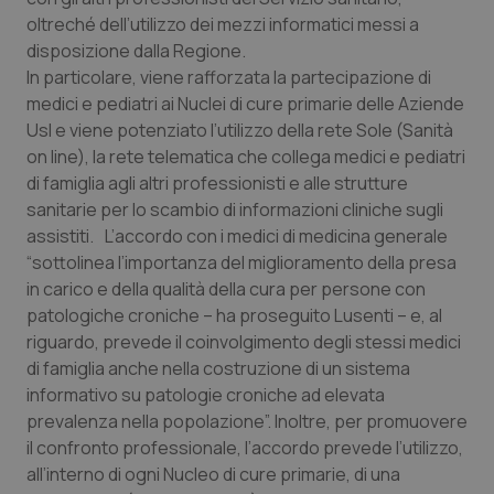
oltreché dell’utilizzo dei mezzi informatici messi a
Piemonte
HIV
disposizione dalla Regione.
In particolare, viene rafforzata la partecipazione di
Provincia Autonoma di Bolzano
Infezioni & Febbre
medici e pediatri ai Nuclei di cure primarie delle Aziende
Usl e viene potenziato l’utilizzo della rete Sole (Sanità
Provincia Autonoma di Trento
Ipertensione & Scompenso
on line), la rete telematica che collega medici e pediatri
di famiglia agli altri professionisti e alle strutture
sanitarie per lo scambio di informazioni cliniche sugli
Puglia
Malattie rare
assistiti. L’accordo con i medici di medicina generale
“sottolinea l’importanza del miglioramento della presa
Sardegna
Malattia di Crohn & Rettocolite Ulcerosa
in carico e della qualità della cura per persone con
patologiche croniche – ha proseguito Lusenti – e, al
Sicilia
Neuroscienze & patologie neurodegenerative
riguardo, prevede il coinvolgimento degli stessi medici
di famiglia anche nella costruzione di un sistema
Toscana
Obesità
informativo su patologie croniche ad elevata
prevalenza nella popolazione”. Inoltre, per promuovere
Umbria
Oftalmologia
il confronto professionale, l’accordo prevede l’utilizzo,
all’interno di ogni Nucleo di cure primarie, di una