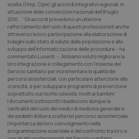
scelta (Fimp, Cipe) gli accordi integrativi regionali, in
Calabria
Asma & BPCO
attuazione delle convenzioni nazionali dell’8 luglio
2010. “Gli accordi prevedono un ulteriore
Campania
Car-T
rafforzamento del ruolo di questi professionisti anche
attraverso la loro partecipazione alla elaborazione di
Emilia-Romagna
Colesterolo & coronaropatie
indagini sullo stato di salute della popolazione e allo
sviluppo dell’informatizzazione delle procedure – ha
Friuli Venezia Giulia
Dermatite Atopica
commentato Lusenti. -. Abbiamo voluto migliorare la
loro integrazione e collegamento con l’insieme del
Lazio
Diabete & glucometri
Servizio sanitario per incrementare la qualità dei
percorsi assistenziali, con particolare attenzione alla
Liguria
Disturbi dell’umore
cronicità, e per sviluppare programmi di prevenzione
soprattutto sul rischio obesità, rivolti ai bambini”.
I documenti sottoscritti ribadiscono dunque la
Lombardia
Dolore
centralità del ruolo dei medici di medicina generale e
dei pediatri di libera scelta nel percorso assistenziale,
Marche
Donna & Salute
l’importanza del loro coinvolgimento nella
programmazione aziendale e del confronto tra loro e
Molise
Epatiti
con gli altri professionisti del Servizio sanitario,