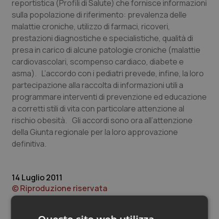
Valle D’Aosta
Oncodermatologia
reportistica (Profili di Salute) che fornisce informazioni
sulla popolazione di riferimento: prevalenza delle
malattie croniche, utilizzo di farmaci, ricoveri,
Veneto
Oncoematologia
prestazioni diagnostiche e specialistiche, qualità di
presa in carico di alcune patologie croniche (malattie
Oncologia & Nutrizione
cardiovascolari, scompenso cardiaco, diabete e
asma). L’accordo con i pediatri prevede, infine, la loro
Psoriasi & pelle
partecipazione alla raccolta di informazioni utili a
programmare interventi di prevenzione ed educazione
Quotidiano Cardiologia
a corretti stili di vita con particolare attenzione al
rischio obesità. Gli accordi sono ora all’attenzione
Quotidiano Chirurgia
della Giunta regionale per la loro approvazione
definitiva.
Quotidiano Oncologia
14 Luglio 2011
Quotidiano Pediatria
© Riproduzione riservata
Rene & patologie urogenitali