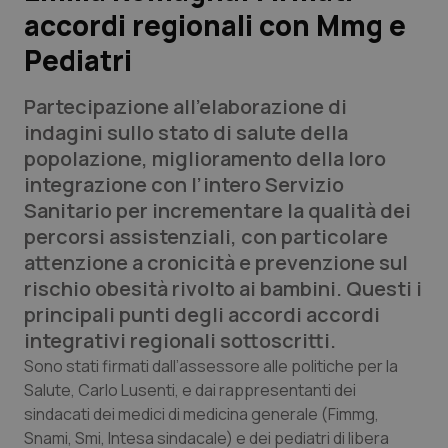
accordi regionali con Mmg e
Scienza e Farmaci
Pediatri
Studi e Analisi
Partecipazione all’elaborazione di
indagini sullo stato di salute della
Lettere al direttore
popolazione, miglioramento della loro
integrazione con l’intero Servizio
Edizioni Regionali
Sanitario per incrementare la qualità dei
percorsi assistenziali, con particolare
QS Pro
attenzione a cronicità e prevenzione sul
rischio obesità rivolto ai bambini. Questi i
Professionisti Sanitari.AI
principali punti degli accordi accordi
integrativi regionali sottoscritti.
Abruzzo
QS Pro Gold
Sono stati firmati dall’assessore alle politiche per la
Salute, Carlo Lusenti, e dai rappresentanti dei
QS Club
Newsletter
Basilicata
Artrite & artrosi
sindacati dei medici di medicina generale (Fimmg,
Snami, Smi, Intesa sindacale) e dei pediatri di libera