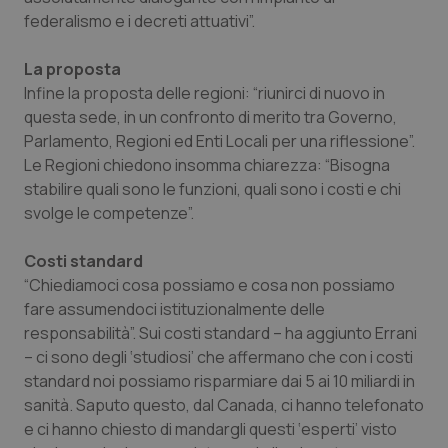
Valle D’Aosta
Oncodermatologia
federalismo e i decreti attuativi”.
Veneto
Oncoematologia
La proposta
Infine la proposta delle regioni: “riunirci di nuovo in
Oncologia & Nutrizione
questa sede, in un confronto di merito tra Governo,
Parlamento, Regioni ed Enti Locali per una riflessione”.
Psoriasi & pelle
Le Regioni chiedono insomma chiarezza: “Bisogna
stabilire quali sono le funzioni, quali sono i costi e chi
Quotidiano Cardiologia
svolge le competenze”.
Costi standard
Quotidiano Chirurgia
“Chiediamoci cosa possiamo e cosa non possiamo
fare assumendoci istituzionalmente delle
Quotidiano Oncologia
responsabilità”. Sui costi standard – ha aggiunto Errani
– ci sono degli ‘studiosi’ che affermano che con i costi
Quotidiano Pediatria
standard noi possiamo risparmiare dai 5 ai 10 miliardi in
sanità. Saputo questo, dal Canada, ci hanno telefonato
Rene & patologie urogenitali
e ci hanno chiesto di mandargli questi ‘esperti’ visto