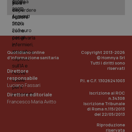
_ga_KM60CM4NPH
.quotidianosanita.it
1 anno
mes
Quotidiano online
Copyright 2013-2026
d'informazione sanitaria
© Homnya Srl
Tutti i diritti sono
Fornitore
/
Nome
Scadenza
Descrizion
riservati
Dominio
Direttore
Nome
Fornitore
/
Dominio
Scadenza
Des
_ga_0VMQEQKQ1N
.quotidianosanita.it
1 anno 1
Questo
responsabile
P.I. e C.F. 13026241003
mese
cookie
VISITOR_INFO1_LIVE
5 mesi 4
Que
Google LLC
Luciano Fassari
viene
settimane
imp
.youtube.com
utilizzato
You
Iscrizione al ROC
da Google
ten
Direttore editoriale
Analytics
pre
n.34308
Francesco Maria Avitto
per
del
Iscrizione Tribunale
mantener
vid
di Roma n.115/2013
lo stato
inco
della
del 22/05/2013
può
sessione.
det
vis
Riproduzione
web
riservata
uti