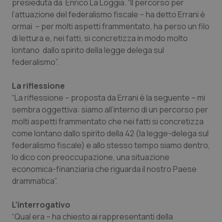
presieduta da Enrico La Loggia. “Il percorso per
Calabria
Asma & BPCO
l’attuazione del federalismo fiscale – ha detto Errani è
ormai – per molti aspetti frammentato, ha perso un filo
Campania
Car-T
di lettura e, nei fatti, si concretizza in modo molto
lontano dallo spirito della legge delega sul
Emilia-Romagna
Colesterolo & coronaropatie
federalismo”.
Friuli Venezia Giulia
Dermatite Atopica
La riflessione
“La riflessione – proposta da Errani è la seguente – mi
sembra oggettiva: siamo all’interno di un percorso per
Lazio
Diabete & glucometri
molti aspetti frammentato che nei fatti si concretizza
come lontano dallo spirito della 42 (la legge-delega sul
Liguria
Disturbi dell’umore
federalismo fiscale) e allo stesso tempo siamo dentro,
lo dico con preoccupazione, una situazione
Lombardia
Dolore
economica-finanziaria che riguarda il nostro Paese
drammatica”.
Marche
Donna & Salute
L’interrogativo
Molise
Epatiti
“Qual era – ha chiesto ai rappresentanti della