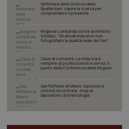
Settimana della Scienza dello
I cookie necessari contribuiscono a rendere fruibile il
Spallanzani: capire la ricerca per
sito web abilitandone funzionalità di base quali la
comprendere il presente
navigazione sulle pagine e l'accesso alle aree
protette del sito. Il sito web non è in grado di
funzionare correttamente senza questi cookie.
Regione Lombardia scrive al ministro
Nome
Fornitore
/
Dominio
Scaden
Schillaci: “Gli attuali indicatori non
fotografano la qualità reale del Ssn”
VISITOR_PRIVACY_METADATA
5 mesi
YouTube
settim
.youtube.com
Case di comunità. La sfida ora è
riempirle di professionisti e servizi. Il
punto della Conferenza delle Regioni
San Raffaele di Milano. Ispezioni e
criticità riscontrate, stop al
laboratorio di Embriologia