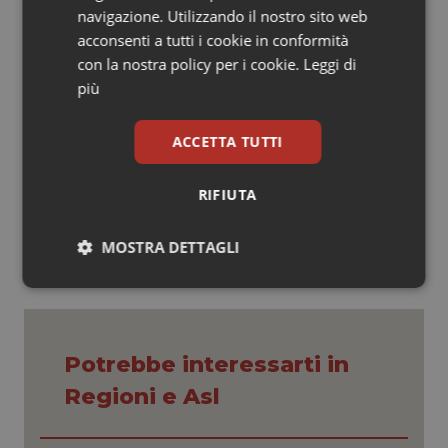
cosa possiamo fare di utile per questo Paese
navigazione. Utilizzando il nostro sito web
partendo dal Governo dei conti, la riforma della
acconsenti a tutti i cookie in conformità
Governance, la riduzione dei costi. Però usciamo da
con la nostra policy per i cookie.
Leggi di
questa finzione che non ci sta portando nessun
più
vantaggio.
ACCETTA TUTTI
27 Ottobre 2011
RIFIUTA
© Riproduzione riservata
MOSTRA DETTAGLI
Necessari
Statistici
Marketing
Potrebbe interessarti in
Regioni e Asl
Necessari
Statistici
Marketing