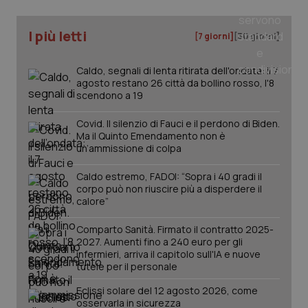
I più letti
[7 giorni]
[30 giorni]
Caldo, segnali di lenta ritirata dell'ondata: il 7
PHPSESSID
Sessio
PHP.net
agosto restano 26 città da bollino rosso, l'8
www.quotidianosanita.it
scendono a 19
Covid. Il silenzio di Fauci e il perdono di Biden.
Ma il Quinto Emendamento non è
un’ammissione di colpa
Caldo estremo, FADOI: “Sopra i 40 gradi il
corpo può non riuscire più a disperdere il
calore”
Comparto Sanità. Firmato il contratto 2025-
2027. Aumenti fino a 240 euro per gli
infermieri, arriva il capitolo sull'IA e nuove
tutele per il personale
Eclissi solare del 12 agosto 2026, come
osservarla in sicurezza