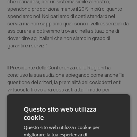
che i canadesi, per un sistema simile al nostro,
Salute orale & impianti
spendono proporzionalmente il 20% in più di quanto
spendiamo noi. Noi parliamo di costi standard nei
Sangue & coagulazione
servizi ma non sappiamo quali sono i livelli essenziali da
assicurare e potremmo trovarci nella situazione di
dover dire agli italiani che non siamo in grado di
Tiroide
garantire i servizi”.
Tumore al seno
Il Presidente della Conferenza delle Regioni ha
Tumore ovarico
concluso la sua audizione spiegando come anche “la
questione dei criteri, la premialità dei cosiddetti enti
Tumori del Polmone & Testa Collo
virtuosi, la trovo una cosa astratta, il modo per
risolvere un problema puntuale ma il federalismo
Tumori gastrointestinali
fiscale non è questo, la soluzione di un problema. Non
Questo sito web utilizza
lo è almeno per chi è veramente federalista. Ripeto è il
cookie
Ulcera & Reflusso
momento di fermarsi e fare una valutazione
complessiva per stabilire i fini, i costi e le competenze.
Questo sito web utilizza i cookie per
Mettiamoci attorno ad un tavolo e cerchiamo di capire
Vaccini
migliorare la tua esperienza di