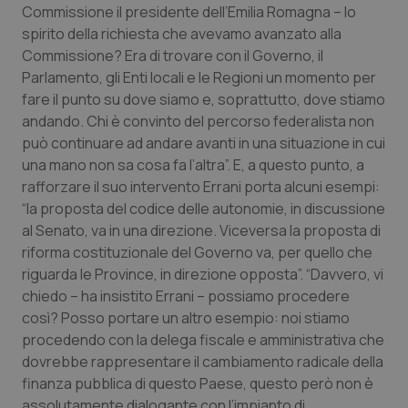
Commissione il presidente dell’Emilia Romagna – lo
Piemonte
HIV
spirito della richiesta che avevamo avanzato alla
Commissione? Era di trovare con il Governo, il
Parlamento, gli Enti locali e le Regioni un momento per
Provincia Autonoma di Bolzano
Infezioni & Febbre
fare il punto su dove siamo e, soprattutto, dove stiamo
andando. Chi è convinto del percorso federalista non
Provincia Autonoma di Trento
Ipertensione & Scompenso
può continuare ad andare avanti in una situazione in cui
una mano non sa cosa fa l’altra”. E, a questo punto, a
Puglia
Malattie rare
rafforzare il suo intervento Errani porta alcuni esempi:
“la proposta del codice delle autonomie, in discussione
Sardegna
Malattia di Crohn & Rettocolite Ulcerosa
al Senato, va in una direzione. Viceversa la proposta di
riforma costituzionale del Governo va, per quello che
Sicilia
Neuroscienze & patologie neurodegenerative
riguarda le Province, in direzione opposta”. “Davvero, vi
chiedo – ha insistito Errani – possiamo procedere
Toscana
Obesità
così? Posso portare un altro esempio: noi stiamo
procedendo con la delega fiscale e amministrativa che
dovrebbe rappresentare il cambiamento radicale della
Umbria
Oftalmologia
finanza pubblica di questo Paese, questo però non è
assolutamente dialogante con l’impianto di