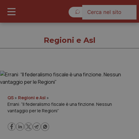
Sabato 8 Agosto 2026
Regioni e Asl
Regioni e Asl
Cronache
QS
»
Regioni e Asl
»
Errani: “Il federalismo fiscale è una finzione. Nessun
Governo e Parlamento
vantaggio per le Regioni”
Regioni e Asl
Lavoro e Professioni