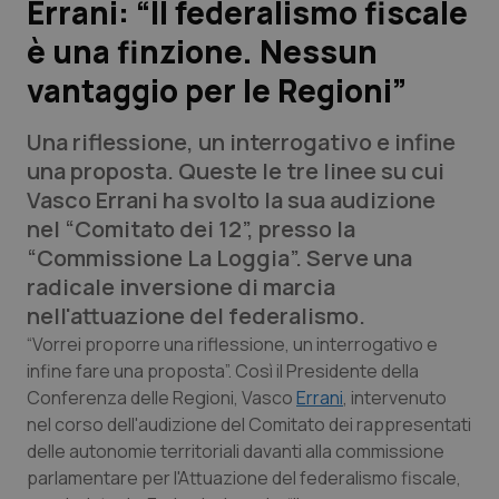
Errani: “Il federalismo fiscale
è una finzione. Nessun
Scienza e Farmaci
vantaggio per le Regioni”
Studi e Analisi
Una riflessione, un interrogativo e infine
Lettere al direttore
una proposta. Queste le tre linee su cui
Vasco Errani ha svolto la sua audizione
Edizioni Regionali
nel “Comitato dei 12”, presso la
“Commissione La Loggia”. Serve una
QS Pro
radicale inversione di marcia
nell'attuazione del federalismo.
Professionisti Sanitari.AI
“Vorrei proporre una riflessione, un interrogativo e
infine fare una proposta”. Così il Presidente della
Conferenza delle Regioni, Vasco
Errani
, intervenuto
Abruzzo
QS Pro Gold
nel corso dell'audizione del Comitato dei rappresentati
QS Club
Newsletter
delle autonomie territoriali davanti alla commissione
Basilicata
Artrite & artrosi
parlamentare per l'Attuazione del federalismo fiscale,