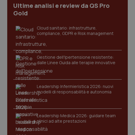
Ultime analisi e review da QS Pro
CookieScriptConsent
5 mesi
CookieScript
settim
www.quotidianosanita.it
Gold
Cloud sanitario: infrastrutture,
compliance, GDPR e Risk management
Gestione dell'Ipertensione resistente:
dalle Linee Guida alle terapie innovative
tracking-sites-ironfish-
www.quotidianosanita.it
4
tracking-enable
settim
Leadership Infermieristica 2026: nuovi
2 gior
modelli di responsabilità e autonomia
Leadership Medica 2026: guidare team
tracking-sites-ironfish-
www.quotidianosanita.it
4
session-id
settim
clinici ad alte prestazioni
2 gior