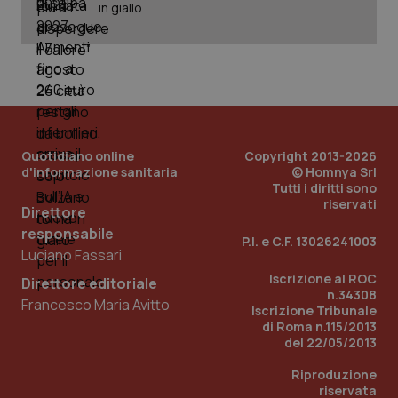
in giallo
Quotidiano online
Copyright 2013-2026
d'informazione sanitaria
© Homnya Srl
Tutti i diritti sono
riservati
Direttore
_ga_KM60CM4NPH
.quotidianosanita.it
1 anno
mes
responsabile
P.I. e C.F. 13026241003
Luciano Fassari
Iscrizione al ROC
Direttore editoriale
n.34308
Francesco Maria Avitto
Iscrizione Tribunale
di Roma n.115/2013
del 22/05/2013
Riproduzione
Fornitore
/
riservata
Nome
Scadenza
Descrizion