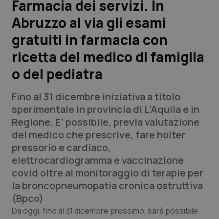
Farmacia dei servizi. In
Abruzzo al via gli esami
Scienza e Farmaci
gratuiti in farmacia con
Studi e Analisi
ricetta del medico di famiglia
o del pediatra
Lettere al direttore
Fino al 31 dicembre iniziativa a titolo
Edizioni Regionali
sperimentale in provincia di L’Aquila e in
Regione. E’ possibile, previa valutazione
QS Pro
del medico che prescrive, fare holter
pressorio e cardiaco,
Professionisti Sanitari.AI
elettrocardiogramma e vaccinazione
covid oltre al monitoraggio di terapie per
Abruzzo
QS Pro Gold
la broncopneumopatia cronica ostruttiva
(Bpco)
QS Club
Newsletter
Basilicata
Artrite & artrosi
Da oggi, fino al 31 dicembre prossimo, sarà possibile