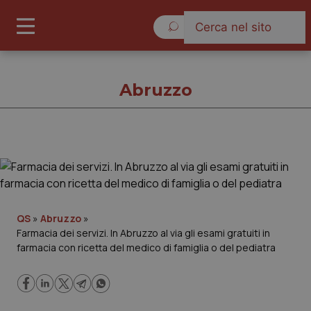
Domenica 9 Agosto 2026
Abruzzo
Abruzzo
Cronache
QS
»
Abruzzo
»
Farmacia dei servizi. In Abruzzo al via gli esami gratuiti in
Governo e Parlamento
farmacia con ricetta del medico di famiglia o del pediatra
Regioni e Asl
Lavoro e Professioni