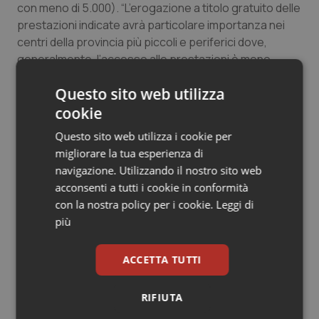
con meno di 5.000). “L’erogazione a titolo gratuito delle
Salute orale & impianti
prestazioni indicate avrà particolare importanza nei
centri della provincia più piccoli e periferici dove,
Sangue & coagulazione
generalmente, l’accesso alle prestazioni è meno
agevole”, sottolinea la Asl de L’Aquila.
Tiroide
Questo sito web utilizza
cookie
04 Settembre 2024
Tumore al seno
Questo sito web utilizza i cookie per
© Riproduzione riservata
migliorare la tua esperienza di
Tumore ovarico
navigazione. Utilizzando il nostro sito web
acconsenti a tutti i cookie in conformità
Tumori del Polmone & Testa Collo
con la nostra policy per i cookie.
Leggi di
più
Tumori gastrointestinali
Potrebbe interessarti in
ACCETTA TUTTI
Ulcera & Reflusso
Abruzzo
RIFIUTA
Vaccini