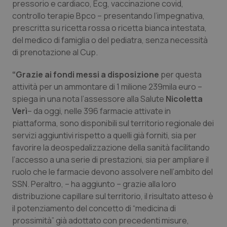
pressorio e cardiaco, Ecg, vaccinazione covid,
controllo terapie Bpco – presentando l’impegnativa,
Piemonte
HIV
prescritta su ricetta rossa o ricetta bianca intestata,
del medico di famiglia o del pediatra, senza necessità
Provincia Autonoma di Bolzano
Infezioni & Febbre
di prenotazione al Cup.
Provincia Autonoma di Trento
Ipertensione & Scompenso
“Grazie ai fondi messi a disposizione
per questa
attività per un ammontare di 1 milione 239mila euro –
Puglia
Malattie rare
spiega in una nota l’assessore alla Salute
Nicoletta
Verì
– da oggi, nelle 396 farmacie attivate in
Sardegna
Malattia di Crohn & Rettocolite Ulcerosa
piattaforma, sono disponibili sul territorio regionale dei
servizi aggiuntivi rispetto a quelli già forniti, sia per
favorire la deospedalizzazione della sanità facilitando
Sicilia
Neuroscienze & patologie neurodegenerative
l’accesso a una serie di prestazioni, sia per ampliare il
ruolo che le farmacie devono assolvere nell’ambito del
Toscana
Obesità
SSN. Peraltro, – ha aggiunto – grazie alla loro
distribuzione capillare sul territorio, il risultato atteso è
Umbria
Oftalmologia
il potenziamento del concetto di “medicina di
prossimità” già adottato con precedenti misure,