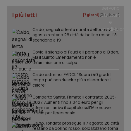
I più letti
[7 giorni]
[30 giorni]
Caldo, segnali di lenta ritirata dell'ondata: il 7
agosto restano 26 città da bollino rosso, l'8
scendono a 19
Covid. Il silenzio di Fauci e il perdono di Biden.
Ma il Quinto Emendamento non è
un’ammissione di colpa
Caldo estremo, FADOI: “Sopra i 40 gradi il
corpo può non riuscire più a disperdere il
calore”
PHPSESSID
Sessio
PHP.net
Comparto Sanità. Firmato il contratto 2025-
www.quotidianosanita.it
2027. Aumenti fino a 240 euro per gli
infermieri, arriva il capitolo sull'IA e nuove
tutele per il personale
Caldo, l’ondata prosegue. Il 7 agosto 26 città
restano da bollino rosso, solo Bolzano torna