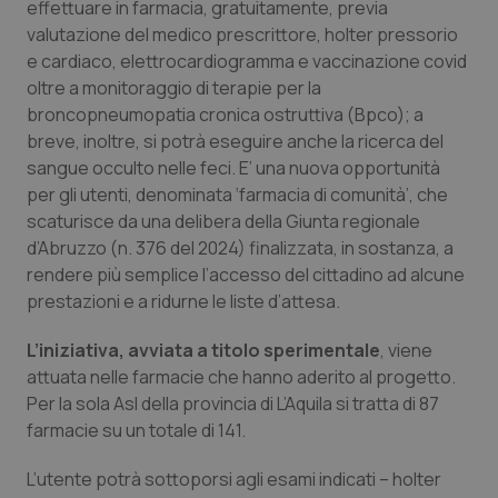
effettuare in farmacia, gratuitamente, previa
Calabria
Asma & BPCO
valutazione del medico prescrittore, holter pressorio
e cardiaco, elettrocardiogramma e vaccinazione covid
Campania
Car-T
oltre a monitoraggio di terapie per la
broncopneumopatia cronica ostruttiva (Bpco); a
Emilia-Romagna
Colesterolo & coronaropatie
breve, inoltre, si potrà eseguire anche la ricerca del
sangue occulto nelle feci. E’ una nuova opportunità
Friuli Venezia Giulia
Dermatite Atopica
per gli utenti, denominata ‘farmacia di comunità’, che
scaturisce da una delibera della Giunta regionale
Lazio
Diabete & glucometri
d’Abruzzo (n. 376 del 2024) finalizzata, in sostanza, a
rendere più semplice l’accesso del cittadino ad alcune
prestazioni e a ridurne le liste d’attesa.
Liguria
Disturbi dell’umore
L’iniziativa, avviata a titolo sperimentale
, viene
Lombardia
Dolore
attuata nelle farmacie che hanno aderito al progetto.
Per la sola Asl della provincia di L’Aquila si tratta di 87
Marche
Donna & Salute
farmacie su un totale di 141.
Molise
Epatiti
L’utente potrà sottoporsi agli esami indicati – holter