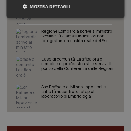
Settimana della Scienza dello
MOSTRA DETTAGLI
Spallanzani: capire la ricerca per
comprendere il presente
Necessari
Statistici
Marketing
Regione Lombardia scrive al ministro
Schillaci: “Gli attuali indicatori non
fotografano la qualità reale del Ssn”
Case di comunità. La sfida ora è
Necessari
Statistici
Marketing
riempirle di professionisti e servizi. Il
punto della Conferenza delle Regioni
I cookie necessari contribuiscono a rendere fruibile il
sito web abilitandone funzionalità di base quali la
navigazione sulle pagine e l'accesso alle aree
protette del sito. Il sito web non è in grado di
San Raffaele di Milano. Ispezioni e
funzionare correttamente senza questi cookie.
criticità riscontrate, stop al
laboratorio di Embriologia
Nome
Fornitore
/
Dominio
Scaden
VISITOR_PRIVACY_METADATA
5 mesi
YouTube
settim
.youtube.com