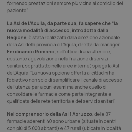
Valle D’Aosta
Oncodermatologia
fornendo prestazioni sempre più vicine al domicilio del
paziente”.
Veneto
Oncoematologia
La Asl de L’Aquila, da parte sua, fa sapere che “la
nuova modalità di accesso, introdotta dalla
Oncologia & Nutrizione
Regione
, è stata realizzata dalla direzione aziendale
della Asl della provincia di L’Aquila, diretta dal manager
Psoriasi & pelle
Ferdinando Romano,
nell’ottica di una ulteriore,
costante agevolazione nella fruizione di servizi
Quotidiano Cardiologia
sanitari, soprattutto nelle aree interne”, spiega la Asl
de L’Aquila. “La nuova opzione offerta ai cittadini ha
Quotidiano Chirurgia
l’obiettivo non solo di semplificare il canale di accesso
dell’utenza per alcuni esami ma anche quello di
Quotidiano Oncologia
consolidare le farmacie come parte integrante e
qualificata della rete territoriale dei servizi sanitari”.
Quotidiano Pediatria
Nel comprensorio della Asl 1 Abruzzo
, delle 87
farmacie aderenti 40 sono urbane (situate in centri
Rene & patologie urogenitali
con più di 5.000 abitanti) e 47 rurali (ubicate in località