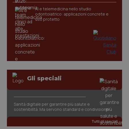
AI e telemedicina nello studio
tracking-sites-ironfish-
www.quotidianosanita.it
4
odontoiatrico: applicazioni concrete e
tracking-enable
settim
uso protetto
2 gior
tracking-sites-ironfish-
www.quotidianosanita.it
4
session-id
settim
2 gior
Gli speciali
_ga
1 anno
Google LLC
mes
.quotidianosanita.it
Sanità digitale per garantire più salute e
sostenibilità. Ma servono standard e condivisione
Tutti gli speciali