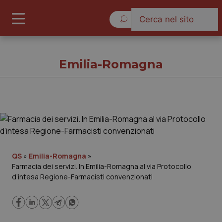
Lunedì 10 Agosto 2026
Emilia-Romagna
Emilia-Romagna
Cronache
QS
»
Emilia-Romagna
»
Farmacia dei servizi. In Emilia-Romagna al via Protocollo
Governo e Parlamento
d’intesa Regione-Farmacisti convenzionati
Regioni e Asl
Lavoro e Professioni