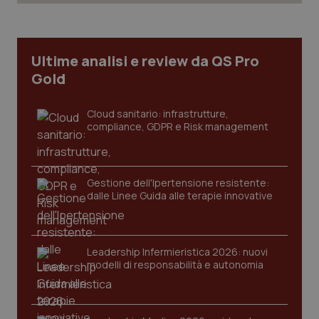
_ga_KM60CM4NPH
.quotidianosanita.it
1 anno
mes
Ultime analisi e review da QS Pro
Gold
Cloud sanitario: infrastrutture,
compliance, GDPR e Risk management
Fornitore
/
Nome
Scadenza
Descrizion
Gestione dell'Ipertensione resistente:
Dominio
dalle Linee Guida alle terapie innovative
Nome
Fornitore
/
Dominio
Scadenza
Des
_ga_0VMQEQKQ1N
.quotidianosanita.it
1 anno 1
Questo
mese
cookie
VISITOR_INFO1_LIVE
5 mesi 4
Que
Google LLC
viene
settimane
imp
.youtube.com
utilizzato
You
da Google
ten
Leadership Infermieristica 2026: nuovi
Analytics
pre
modelli di responsabilità e autonomia
per
del
mantener
vid
lo stato
inco
della
può
sessione.
det
vis