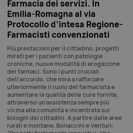
Farmacia dei servizi. In
Emilia-Romagna al via
Scienza e Farmaci
Protocollo d’intesa Regione-
Studi e Analisi
Farmacisti convenzionati
Lettere al direttore
Più prestazioni per il cittadino, progetti
mirati per i pazienti con patologie
Edizioni Regionali
croniche, nuove modalità di erogazione
dei farmaci. Sono i punti cruciali
QS Pro
dell’accordo, che mira a rafforzare
ulteriormente il ruolo del farmacista e
Professionisti Sanitari.AI
aumentare la qualità delle cure fornite,
attraverso un'assistenza sempre più
Abruzzo
QS Pro Gold
vicina alla comunità e incentrata sui
bisogni dei cittadini. A partire dalle aree
QS Club
Newsletter
Basilicata
Artrite & artrosi
rurali e montane. Bonaccini e Venturi: