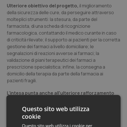
Ulteriore obiettivo del progetto,
il miglioramento
della sicurezza delle cure, da perseguire attraverso
molteplici strumenti: la stesura, da parte del
farmacista, di una scheda di ricognizione
farmacologica, contattando il medico curante in caso
di criticità rilevate; il supporto ai pazienti per la corretta
gestione dei farmaci a livello domiciliare; le
segnalazioni di reazioni avverse ai farmaci; la
validazione di piani terapeutici dei farmaci a
prescrizione specialistica; infine, la consegna a
domicilio della terapia da parte della farmacia ai
pazienti fragili.
L’intesa punta anche all’ulteriore rafforzamento
dei servizi
di prenotazione delle prestazioni di
specialistica ambulatoriale, prevedendo la possibilità
Questo sito web utilizza
di rendere disponibile il ritiro del referto in farmacia e di
cookie
attivare il Fascicolo sanitario elettronico, con l’obiettivo
Questo sito web utilizza i cookie per