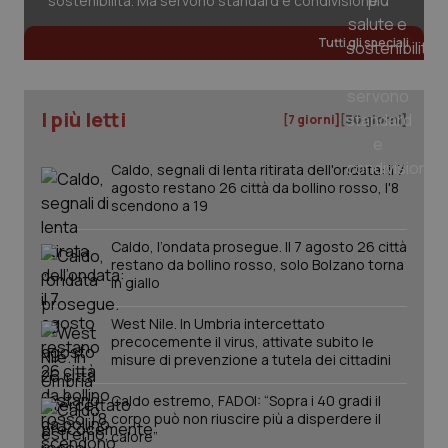
sostenibilità. Ma servono standard e condivisione
__Secure-
.youtube.com
5 mesi 4
Que
ROLLOUT_TOKEN
settimane
imp
You
Tutti gli speciali
ges
del
e d
per
del
I più letti
[7 giorni]
[30 giorni]
ute
tracking-sites-
www.quotidianosanita.it
4
Que
ironfish-tracking-
settimane
imp
Caldo, segnali di lenta ritirata dell'ondata: il 7
named-enable
2 giorni
dal
agosto restano 26 città da bollino rosso, l'8
per 
scendono a 19
sis
sol
ute
Caldo, l’ondata prosegue. Il 7 agosto 26 città
ide
restano da bollino rosso, solo Bolzano torna
Wel
in giallo
West Nile. In Umbria intercettato
precocemente il virus, attivate subito le
misure di prevenzione a tutela dei cittadini
Caldo estremo, FADOI: “Sopra i 40 gradi il
corpo può non riuscire più a disperdere il
calore”