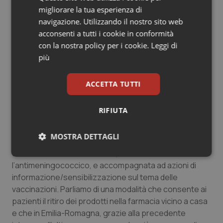
di favorirne e ampliarne sempre più l’utilizzo a livello
migliorare la tua esperienza di
regionale. Inoltre, prevede la partecipazione delle
navigazione. Utilizzando il nostro sito web
Farmacie convenzionate alla distribuzione di alcuni tipi
acconsenti a tutti i cookie in conformità
di prodotti di assistenza integrativa, attualmente
con la nostra policy per i cookie.
Leggi di
svolta dalle Aziende sanitarie, in particolare presidi per
più
stomie, con l’impegno a valutarne l’estensione sulla
base dei risultati.
ACCETTA TUTTI
Altro contenuto dell’intesa che migliorerà i servizi
per i cittadini
, lo sviluppo dell’attività di “distribuzione
RIFIUTA
per conto” dei farmaci, ovvero la consegna diretta ai
pazienti dei medicinali che vengono acquistati dalle
MOSTRA DETTAGLI
Aziende sanitarie: un’attività che viene allargata alla
distribuzione di alcuni vaccini, come
Necessari
Statistici
Marketing
l’antimeningococcico, e accompagnata ad azioni di
informazione/sensibilizzazione sul tema delle
vaccinazioni. Parliamo di una modalità che consente ai
pazienti il ritiro dei prodotti nella farmacia vicino a casa
e che in Emilia-Romagna, grazie alla precedente