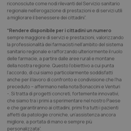
Valle D’Aosta
Oncodermatologia
riconosciute come nodi rilevanti del Servizio sanitario
regionale nell’erogazione di prestazioni e di servizi utili
Veneto
Oncoematologia
a migliorare il benessere dei cittadini”.
“Rendere disponibile per i cittadini un numero
Oncologia & Nutrizione
sempre maggiore di servizi e prestazioni, valorizzando
la professionalità dei farmacisti nell’ambito del sistema
Psoriasi & pelle
sanitario regionale e rafforzando ulteriormente il ruolo
delle farmacie, a partire dalle aree rurali e montane
Quotidiano Cardiologia
della nostra regione. Questo l’obiettivo a cui punta
l’accordo, di cui siamo particolarmente soddisfatti
Quotidiano Chirurgia
anche per il lavoro di confronto e condivisione che l’ha
preceduto – affermano nella nota Bonaccini e Venturi
Quotidiano Oncologia
-. Si tratta di progetti concreti, fortemente innovativi,
che siamo tra i primi a sperimentare nel nostro Paese
Quotidiano Pediatria
e che garantiranno ai cittadini, primi fra tutti i pazienti
affetti da patologie croniche, un’assistenza ancora
migliore, a portata di mano e sempre più
Rene & patologie urogenitali
personalizzata”.