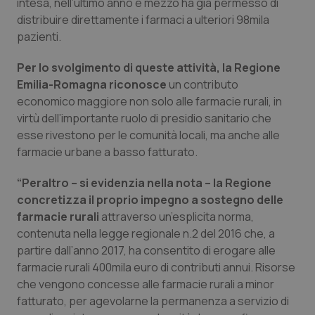
intesa, nell’ultimo anno e mezzo ha già permesso di
Necessari
Statistici
Marketing
distribuire direttamente i farmaci a ulteriori 98mila
I cookie necessari contribuiscono a rendere fruibile il
pazienti.
sito web abilitandone funzionalità di base quali la
navigazione sulle pagine e l'accesso alle aree
Per lo svolgimento di queste attività, la Regione
protette del sito. Il sito web non è in grado di
funzionare correttamente senza questi cookie.
Emilia-Romagna riconosce
un contributo
economico maggiore non solo alle farmacie rurali, in
Nome
Fornitore
/
Dominio
Scaden
virtù dell’importante ruolo di presidio sanitario che
VISITOR_PRIVACY_METADATA
5 mesi
YouTube
settim
.youtube.com
esse rivestono per le comunità locali, ma anche alle
farmacie urbane a basso fatturato.
“Peraltro – si evidenzia nella nota – la Regione
concretizza il proprio impegno a sostegno delle
farmacie rurali
attraverso un’esplicita norma,
contenuta nella legge regionale n.2 del 2016 che, a
partire dall’anno 2017, ha consentito di erogare alle
farmacie rurali 400mila euro di contributi annui. Risorse
che vengono concesse alle farmacie rurali a minor
fatturato, per agevolarne la permanenza a servizio di