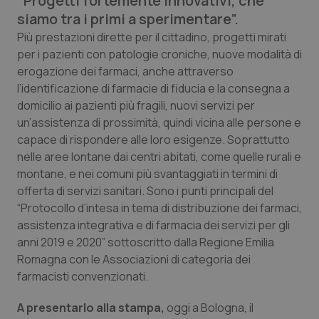
“Progetti fortemente innovativi, che
Calabria
Asma & BPCO
siamo tra i primi a sperimentare”.
Più prestazioni dirette per il cittadino, progetti mirati
Campania
Car-T
per i pazienti con patologie croniche, nuove modalità di
erogazione dei farmaci, anche attraverso
Emilia-Romagna
Colesterolo & coronaropatie
l’identificazione di farmacie di fiducia e la consegna a
domicilio ai pazienti più fragili, nuovi servizi per
Friuli Venezia Giulia
Dermatite Atopica
un’assistenza di prossimità, quindi vicina alle persone e
capace di rispondere alle loro esigenze. Soprattutto
nelle aree lontane dai centri abitati, come quelle rurali e
Lazio
Diabete & glucometri
montane, e nei comuni più svantaggiati in termini di
offerta di servizi sanitari. Sono i punti principali del
Liguria
Disturbi dell’umore
“Protocollo d’intesa in tema di distribuzione dei farmaci,
assistenza integrativa e di farmacia dei servizi per gli
Lombardia
Dolore
anni 2019 e 2020” sottoscritto dalla Regione Emilia
Romagna con le Associazioni di categoria dei
Marche
Donna & Salute
farmacisti convenzionati.
Molise
Epatiti
A presentarlo alla stampa,
oggi a Bologna, il