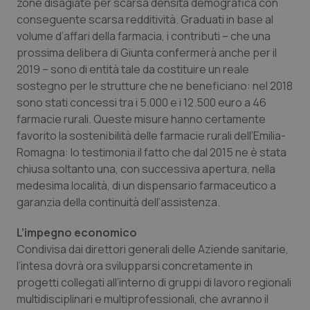
zone disagiate per scarsa densità demografica con
conseguente scarsa redditività. Graduati in base al
CookieScriptConsent
5 mesi
CookieScript
volume d’affari della farmacia, i contributi – che una
settim
www.quotidianosanita.it
prossima delibera di Giunta confermerà anche per il
2019 – sono di entità tale da costituire un reale
sostegno per le strutture che ne beneficiano: nel 2018
sono stati concessi tra i 5.000 e i 12.500 euro a 46
farmacie rurali. Queste misure hanno certamente
favorito la sostenibilità delle farmacie rurali dell’Emilia-
Romagna: lo testimonia il fatto che dal 2015 ne è stata
chiusa soltanto una, con successiva apertura, nella
medesima località, di un dispensario farmaceutico a
garanzia della continuità dell’assistenza.
tracking-sites-ironfish-
www.quotidianosanita.it
4
tracking-enable
settim
2 gior
L’impegno economico
Condivisa dai direttori generali delle Aziende sanitarie,
l’intesa dovrà ora svilupparsi concretamente in
progetti collegati all’interno di gruppi di lavoro regionali
tracking-sites-ironfish-
www.quotidianosanita.it
4
session-id
settim
multidisciplinari e multiprofessionali, che avranno il
2 gior