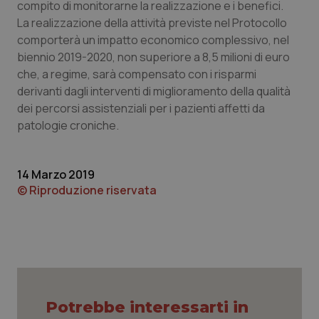
compito di monitorarne la realizzazione e i benefici.
La realizzazione della attività previste nel Protocollo
comporterà un impatto economico complessivo, nel
_ga
1 anno
biennio 2019-2020, non superiore a 8,5 milioni di euro
Google LLC
mes
.quotidianosanita.it
che, a regime, sarà compensato con i risparmi
derivanti dagli interventi di miglioramento della qualità
dei percorsi assistenziali per i pazienti affetti da
patologie croniche.
14 Marzo 2019
© Riproduzione riservata
Potrebbe interessarti in