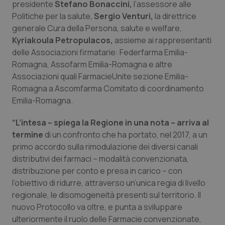
presidente
Stefano Bonaccini,
l’assessore alle
Politiche per la salute,
Sergio Venturi,
la direttrice
Piemonte
HIV
generale Cura della Persona, salute e welfare,
Kyriakoula Petropulacos,
assieme ai rappresentanti
Provincia Autonoma di Bolzano
Infezioni & Febbre
delle Associazioni firmatarie: Federfarma Emilia-
Romagna, Assofarm Emilia-Romagna e altre
Provincia Autonoma di Trento
Ipertensione & Scompenso
Associazioni quali FarmacieUnite sezione Emilia-
Romagna a Ascomfarma Comitato di coordinamento
Puglia
Malattie rare
Emilia-Romagna.
Sardegna
Malattia di Crohn & Rettocolite Ulcerosa
“L’intesa – spiega la Regione in una nota – arriva al
termine
di un confronto che ha portato, nel 2017, a un
primo accordo sulla rimodulazione dei diversi canali
Sicilia
Neuroscienze & patologie neurodegenerative
distributivi dei farmaci – modalità convenzionata,
distribuzione per conto e presa in carico – con
Toscana
Obesità
l’obiettivo di ridurre, attraverso un’unica regia di livello
regionale, le disomogeneità presenti sul territorio. Il
Umbria
Oftalmologia
nuovo Protocollo va oltre, e punta a sviluppare
ulteriormente il ruolo delle Farmacie convenzionate,