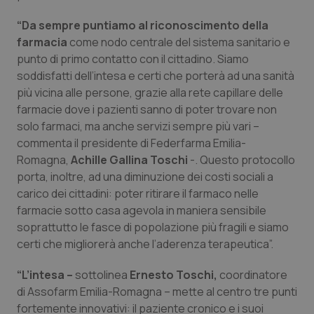
Salute orale & impianti
“Da sempre puntiamo al riconoscimento della
farmacia
come nodo centrale del sistema sanitario e
Sangue & coagulazione
punto di primo contatto con il cittadino. Siamo
soddisfatti dell’intesa e certi che porterà ad una sanità
Tiroide
più vicina alle persone, grazie alla rete capillare delle
farmacie dove i pazienti sanno di poter trovare non
Tumore al seno
solo farmaci, ma anche servizi sempre più vari –
commenta il presidente di Federfarma Emilia-
Romagna,
Achille Gallina Toschi
-. Questo protocollo
Tumore ovarico
porta, inoltre, ad una diminuzione dei costi sociali a
carico dei cittadini: poter ritirare il farmaco nelle
Tumori del Polmone & Testa Collo
farmacie sotto casa agevola in maniera sensibile
soprattutto le fasce di popolazione più fragili e siamo
Tumori gastrointestinali
certi che migliorerà anche l’aderenza terapeutica”.
Ulcera & Reflusso
“L’intesa –
sottolinea
Ernesto Toschi,
coordinatore
di Assofarm Emilia-Romagna – mette al centro tre punti
Vaccini
fortemente innovativi: il paziente cronico e i suoi