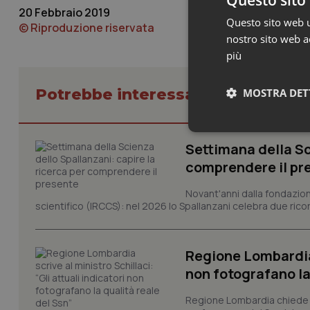
20 Febbraio 2019
Questo sito web ut
© Riproduzione riservata
nostro sito web ac
più
Potrebbe interessarti in Liguria
MOSTRA DET
Neces
Settimana della Sc
comprendere il pr
Novant'anni dalla fondazion
scientifico (IRCCS): nel 2026 lo Spallanzani celebra due rico
Regione Lombardia s
I cookie necessari con
e l'accesso alle aree 
non fotografano la
Nome
Regione Lombardia chiede al
VISITOR_PRIVACY_