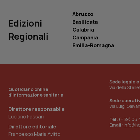
Abruzzo
Edizioni
Basilicata
Calabria
Regionali
_ga_KM60CM4NPH
Campania
Emilia-Romagna
Nome
Nome
VISITOR_INFO1_LIV
_ga_0VMQEQKQ1N
Sede legale e
Via della Stell
Quotidiano online
d'informazione sanitaria
Sede operati
__Secure-YNID
Via Luigi Galva
Direttore responsabile
Luciano Fassari
Tel:
(+39) 06 
Email:
info@h
Direttore editoriale
YSC
Francesco Maria Avitto