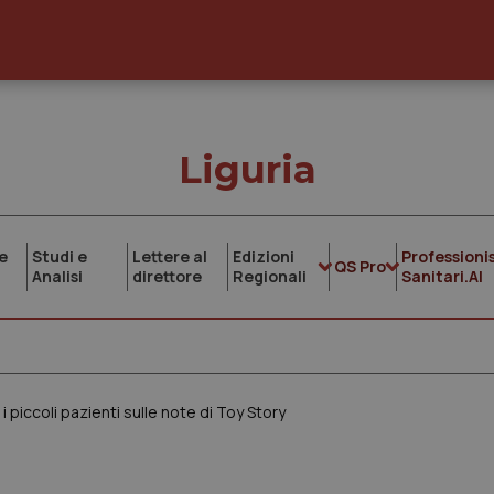
Liguria
e
Studi e
Lettere al
Edizioni
Professionis
QS Pro
Analisi
direttore
Regionali
Sanitari.AI
i piccoli pazienti sulle note di Toy Story