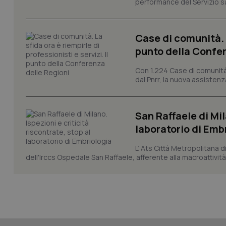
performance del Servizio san
Case di comunità. L
punto della Confer
CookieScriptConse
Con 1.224 Case di comunità a
dal Pnrr, la nuova assistenza
tracking-sites-ironf
tracking-enable
San Raffaele di Mil
tracking-sites-ironf
laboratorio di Emb
session-id
L’ Ats Città Metropolitana d
_ga
dell'Irccs Ospedale San Raffaele, afferente alla macroattività 
PHPSESSID