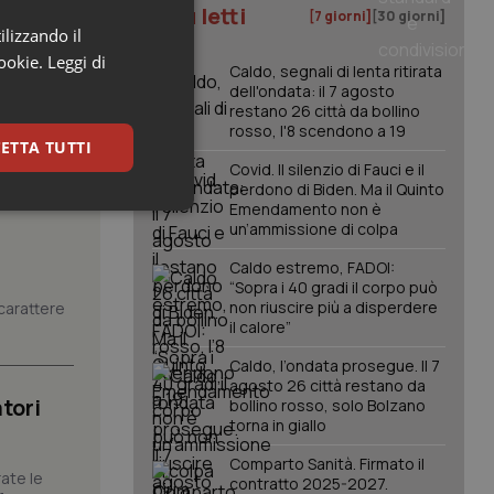
I più letti
[7 giorni]
[30 giorni]
ilizzando il
cookie.
Leggi di
Caldo, segnali di lenta ritirata
dell'ondata: il 7 agosto
restano 26 città da bollino
rosso, l'8 scendono a 19
ETTA TUTTI
Covid. Il silenzio di Fauci e il
perdono di Biden. Ma il Quinto
Emendamento non è
keting
un’ammissione di colpa
Caldo estremo, FADOI:
“Sopra i 40 gradi il corpo può
non riuscire più a disperdere
carattere
il calore”
Caldo, l’ondata prosegue. Il 7
agosto 26 città restano da
tori
bollino rosso, solo Bolzano
igazione sulle pagine
torna in giallo
kie.
Comparto Sanità. Firmato il
ate le
contratto 2025-2027.
er memorizzare le