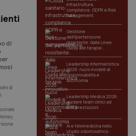
infrastrutture,
compliance, GDPR e Risk
management
ienti
Gestione
dell'Ipertensione
po di
resistente: dalle Linee
Guida alle terapie
o
innovative
per
Leadership Infermieristica
amosi
2026: nuovi modelli di
responsabilità e
autonomia
ini di
i.
Leadership Medica 2026:
guidare team clinici ad
alte prestazioni
rsonale
Disney
ersione
AI e telemedicina nello
studio odontoiatrico: