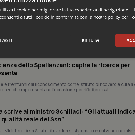
ilizza i cookie per migliorare la tua esperienza di navigazione. Ut
consenti a tutti i cookie in conformità con la nostra policy per i 
RIFIUTA
TAGLI
ACC
sari
Statistici
Mar
ienza dello Spallanzani: capire la ricerca per
esente
e e trent'anni dal riconoscimento come Istituto di ricovero e cura a 
rrenze che rappresentano l'occasione per riflettere sul...
Necessari
Statistici
Marketing
crive al ministro Schillaci: “Gli attuali indica
tribuiscono a rendere fruibile il sito web abilitandone funzionalità di base quali la nav
protette del sito. Il sito web non è in grado di funzionare correttamente senza questi coo
 qualità reale del Ssn”
Fornitore
/
Dominio
Scadenza
Descrizione
 Ministero della Salute di rivedere il sistema con cui vengono misur
METADATA
5 mesi 4
Questo cookie viene utilizzato p
YouTube