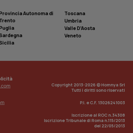
entificatore
le variabili di
è un numero
Provincia Autonoma di
Toscana
o in cui viene
r il sito, ma un
Trento
Umbria
tato di accesso per
Puglia
Valle D’Aosta
Sardegna
a Google Analytics
Veneto
sione.
Sicilia
 tenere traccia
i Youtube incorporati
tics per mantenere
icità
tore del sito web sta
ell'interfaccia di
Copyright 2013-2026 © Homnya Srl
.com
Tutti i diritti sono riservati
 tenere traccia
i Youtube incorporati
om
P.I. e C.F. 13026241003
tore del sito web sta
ell'interfaccia di
Iscrizione al ROC n.34308
Iscrizione Tribunale di Roma n.115/2013
 tenere traccia
del 22/05/2013