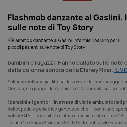
Flashmob danzante al Gaslini. In
sulle note di Toy Story
bambini e ragazzi. Hanno ballato sulle note d
della colonna sonora della DisneyPixar.
IL V
Sull’onda della magia diffusa dalla visita dei personaggi Di
Genova, un gruppo di infermiere dell’ospedale si è cimentat
I bambini e i genitori, in attesa di visite ambulatoriali 
dell’ospedale pediatrico genovese che – con in uno speci
VoluntEARs – si è esibito a ritmo di musica sulla note di “Y
italiana “Tu Hai un Amico in Me” dall’indimenticabile Fabrizio 