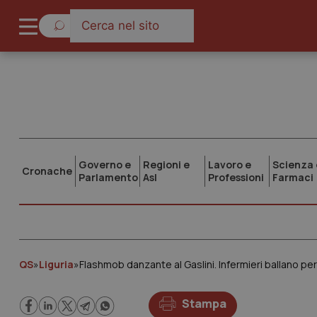
Governo e
Regioni e
Lavoro e
Scienza 
Cronache
Parlamento
Asl
Professioni
Farmaci
QS
»
Liguria
»
Flashmob danzante al Gaslini. Infermieri ballano per 
Stampa