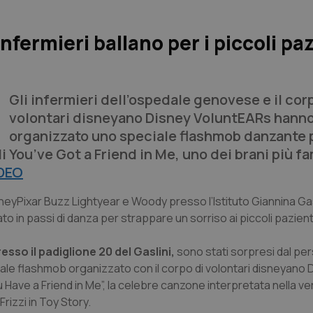
fermieri ballano per i piccoli paz
Gli infermieri dell’ospedale genovese e il cor
volontari disneyano Disney VoluntEARs hann
organizzato uno speciale flashmob danzante 
i You’ve Got a Friend in Me, uno dei brani più f
IDEO
sneyPixar Buzz Lightyear e Woody presso l’Istituto Giannina Gasl
o in passi di danza per strappare un sorriso ai piccoli pazient
presso il padiglione 20 del Gaslini,
sono stati sorpresi dal pe
ale flashmob organizzato con il corpo di volontari disneyano 
ou Have a Friend in Me”, la celebre canzone interpretata nella v
Frizzi in Toy Story.