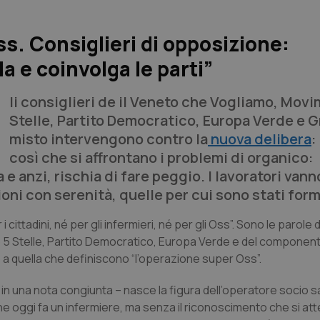
 Consiglieri di opposizione:
la e coinvolga le parti”
Ii consiglieri de il Veneto che Vogliamo, Mov
Stelle, Partito Democratico, Europa Verde e 
misto intervengono contro la
nuova delibera
:
così che si affrontano i problemi di organico:
 e anzi, rischia di fare peggio. I lavoratori van
oni con serenità, quelle per cui sono stati form
cittadini, né per gli infermieri, né per gli Oss”. Sono le parole 
o 5 Stelle, Partito Democratico, Europa Verde e del component
a quella che definiscono “l’operazione super Oss”.
 in una nota congiunta – nasce la figura dell’operatore socio s
he oggi fa un infermiere, ma senza il riconoscimento che si at