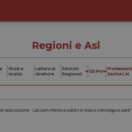
Regioni e Asl
e
Studi e
Lettere al
Edizioni
Professionis
QS Pro
Analisi
direttore
Regionali
Sanitari.AI
opposizione: “Lanzarin riferisca subito in Aula e coinvolga le parti”