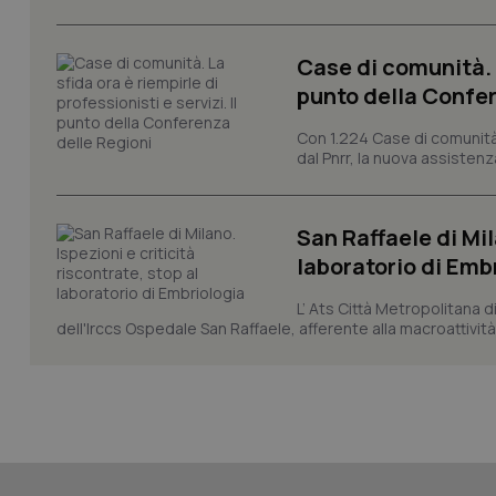
Case di comunità. L
punto della Confer
CookieScriptConse
Con 1.224 Case di comunità a
dal Pnrr, la nuova assistenza
tracking-sites-ironf
tracking-enable
San Raffaele di Mil
tracking-sites-ironf
laboratorio di Emb
session-id
L’ Ats Città Metropolitana d
_ga
dell'Irccs Ospedale San Raffaele, afferente alla macroattività 
PHPSESSID