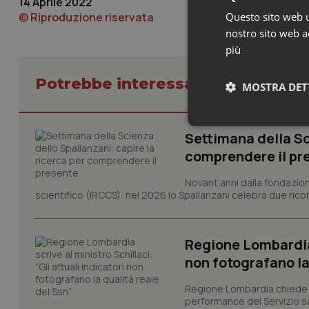
14 Aprile 2022
© Riproduzione riservata
Questo sito web ut
nostro sito web ac
più
Potrebbe interessarti in Regioni 
MOSTRA DET
Neces
Settimana della Sc
comprendere il pr
Novant'anni dalla fondazion
scientifico (IRCCS): nel 2026 lo Spallanzani celebra due rico
Regione Lombardia s
I cookie necessari con
non fotografano la
e l'accesso alle aree 
Nome
Regione Lombardia chiede al
performance del Servizio san
VISITOR_PRIVACY_