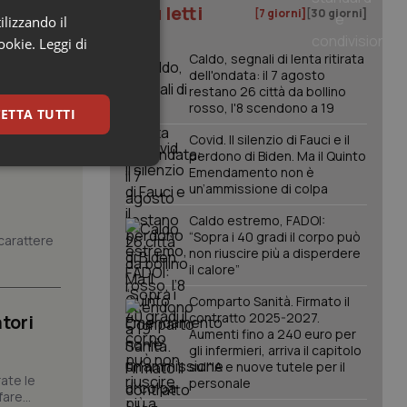
I più letti
[7 giorni]
[30 giorni]
ilizzando il
cookie.
Leggi di
Caldo, segnali di lenta ritirata
dell'ondata: il 7 agosto
restano 26 città da bollino
rosso, l'8 scendono a 19
ETTA TUTTI
Covid. Il silenzio di Fauci e il
perdono di Biden. Ma il Quinto
keting
Emendamento non è
un’ammissione di colpa
Caldo estremo, FADOI:
“Sopra i 40 gradi il corpo può
carattere
non riuscire più a disperdere
il calore”
Comparto Sanità. Firmato il
contratto 2025-2027.
tori
igazione sulle pagine
Aumenti fino a 240 euro per
kie.
gli infermieri, arriva il capitolo
sull'IA e nuove tutele per il
ate le
personale
are...
er memorizzare le