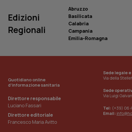
Abruzzo
Edizioni
Basilicata
Calabria
Regionali
Campania
_ga_KM60CM4NPH
Emilia-Romagna
Nome
Nome
VISITOR_INFO1_LIV
_ga_0VMQEQKQ1N
Sede legale e
Via della Stell
Quotidiano online
d'informazione sanitaria
Sede operati
__Secure-YNID
Via Luigi Galva
Direttore responsabile
Luciano Fassari
Tel:
(+39) 06 
Email:
info@h
Direttore editoriale
YSC
Francesco Maria Avitto
__Secure-