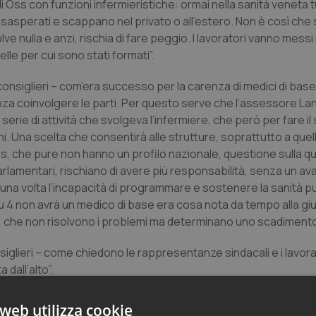
li Oss con funzioni infermieristiche: ormai nella sanità veneta t
esasperati e scappano nel privato o all’estero. Non è così che 
ve nulla e anzi, rischia di fare peggio. I lavoratori vanno messi 
lle per cui sono stati formati”.
onsiglieri – com’era successo per la carenza di medici di base
a coinvolgere le parti. Per questo serve che l’assessore La
serie di attività che svolgeva l’infermiere, che però per fare il
. Una scelta che consentirà alle strutture, soprattutto a quell
ss, che pure non hanno un profilo nazionale, questione sulla q
arlamentari, rischiano di avere più responsabilità, senza un 
na volta l’incapacità di programmare e sostenere la sanità pu
 4 non avrà un medico di base era cosa nota da tempo alla giun
a, che non risolvono i problemi ma determinano uno scadimento d
iglieri – come chiedono le rappresentanze sindacali e i lavora
 dall’alto”.
web utilizza cookie