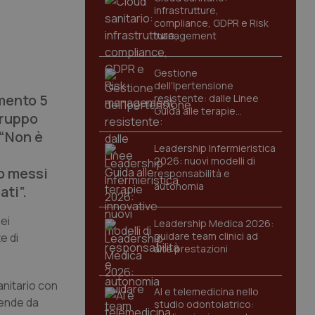
infrastrutture,
compliance, GDPR e Risk
management
Gestione
dell'Ipertensione
imento 5
resistente: dalle Linee
Guida alle terapie
Gruppo
innovative
 “Non è
Leadership Infermieristica
2026: nuovi modelli di
no messi
responsabilità e
autonomia
ati”.
dei
Leadership Medica 2026:
guidare team clinici ad
e di
alte prestazioni
anitario con
AI e telemedicina nello
tende da
studio odontoiatrico: