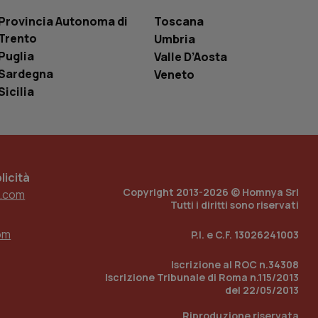
le variabili di
è un numero
Provincia Autonoma di
Toscana
o in cui viene
Trento
r il sito, ma un
Umbria
tato di accesso per
Puglia
Valle D’Aosta
Sardegna
Veneto
a Google Analytics
sione.
Sicilia
 tenere traccia
i Youtube incorporati
tics per mantenere
icità
tore del sito web sta
Copyright 2013-2026 © Homnya Srl
ell'interfaccia di
.com
Tutti i diritti sono riservati
 tenere traccia
i Youtube incorporati
om
P.I. e C.F. 13026241003
tore del sito web sta
ell'interfaccia di
Iscrizione al ROC n.34308
Iscrizione Tribunale di Roma n.115/2013
 tenere traccia
del 22/05/2013
r la gestione
Riproduzione riservata