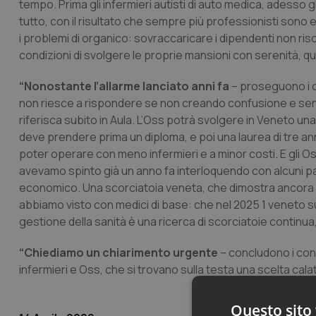
tempo. Prima gli infermieri autisti di auto medica, adesso g
tutto, con il risultato che sempre più professionisti sono 
i problemi di organico: sovraccaricare i dipendenti non risol
condizioni di svolgere le proprie mansioni con serenità, que
“Nonostante l’allarme lanciato anni fa
– proseguono i c
non riesce a rispondere se non creando confusione e senz
riferisca subito in Aula. L’Oss potrà svolgere in Veneto una 
deve prendere prima un diploma, e poi una laurea di tre anni
poter operare con meno infermieri e a minor costi. E gli O
avevamo spinto già un anno fa interloquendo con alcuni p
economico. Una scorciatoia veneta, che dimostra ancora u
abbiamo visto con medici di base: che nel 2025 1 veneto su
gestione della sanità è una ricerca di scorciatoie continu
“Chiediamo un chiarimento urgente
– concludono i cons
infermieri e Oss, che si trovano sulla testa una scelta calata
Questo sito 