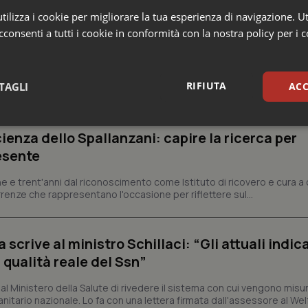
ilizza i cookie per migliorare la tua esperienza di navigazione. Ut
consenti a tutti i cookie in conformità con la nostra policy per i 
e Asl
RIFIUTA
TAGLI
ACC
sari
Statistici
Mar
ienza dello Spallanzani: capire la ricerca per
esente
e e trent'anni dal riconoscimento come Istituto di ricovero e cura a 
rrenze che rappresentano l'occasione per riflettere sul...
Necessari
Statistici
Marketing
crive al ministro Schillaci: “Gli attuali indica
tribuiscono a rendere fruibile il sito web abilitandone funzionalità di base quali la nav
 qualità reale del Ssn”
protette del sito. Il sito web non è in grado di funzionare correttamente senza questi coo
Fornitore
/
Dominio
Scadenza
Descrizione
 Ministero della Salute di rivedere il sistema con cui vengono misur
itario nazionale. Lo fa con una lettera firmata dall'assessore al Welf
METADATA
5 mesi 4
Questo cookie viene utilizzato p
YouTube