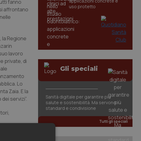
applicazioni concrete e
utti fanno
uso protetto
si affrontano
nelle
, la Regione
nzarin
 suo lavoro
e private, di
Gli speciali
uale
avanzamento
bblica. Lo
ta Zaia. E la
Sanità digitale per garantire più
ei servizi”.
salute e sostenibilità. Ma servono
standard e condivisione
tori,
Tutti gli speciali