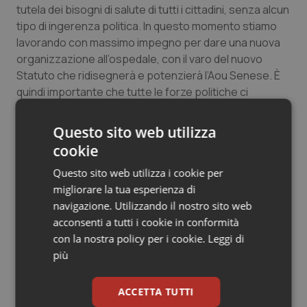
tutela dei bisogni di salute di tutti i cittadini, senza alcun
Salute orale & impianti
tipo di ingerenza politica. In questo momento stiamo
lavorando con massimo impegno per dare una nuova
Sangue & coagulazione
organizzazione all’ospedale, con il varo del nuovo
Statuto che ridisegnerà e potenzierà l’Aou Senese. È
Tiroide
quindi importante che tutte le forze politiche ci
supportino in questa fase di cambiamento e
Tumore al seno
riorganizzazione, che richiede il massimo impegno e
Questo sito web utilizza
piena energia da parte di tutti i professionisti”.
cookie
Tumore ovarico
Questo sito web utilizza i cookie per
migliorare la tua esperienza di
Tumori del Polmone & Testa Collo
21 Febbraio 2019
navigazione. Utilizzando il nostro sito web
© Riproduzione riservata
acconsenti a tutti i cookie in conformità
Tumori gastrointestinali
con la nostra policy per i cookie.
Leggi di
più
Ulcera & Reflusso
ACCETTA TUTTI
Vaccini