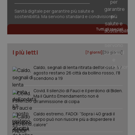
Sanità digitale per garantire più salute e
sostenibilità. Ma servono standard e condivisione
Tutti gli speciali
I più letti
[7 giorni]
[30 giorni]
Caldo, segnali di lenta ritirata dell'ondata: il 7
agosto restano 26 città da bollino rosso, l'8
scendono a 19
Covid. Il silenzio di Fauci e il perdono di Biden.
Ma il Quinto Emendamento non è
un’ammissione di colpa
Caldo estremo, FADOI: “Sopra i 40 gradi il
PHPSESSID
Sessio
PHP.net
corpo può non riuscire più a disperdere il
www.quotidianosanita.it
calore”