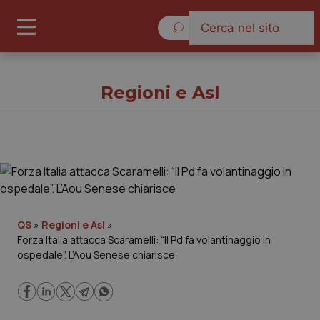
Sabato 8 Agosto 2026
Regioni e Asl
Regioni e Asl
Cronache
QS
»
Regioni e Asl
»
Forza Italia attacca Scaramelli: “Il Pd fa volantinaggio in
Governo e Parlamento
ospedale”. L’Aou Senese chiarisce
Regioni e Asl
Lavoro e Professioni