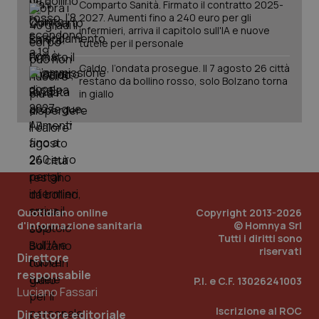
Comparto Sanità. Firmato il contratto 2025-
2027. Aumenti fino a 240 euro per gli
infermieri, arriva il capitolo sull'IA e nuove
tutele per il personale
Caldo, l’ondata prosegue. Il 7 agosto 26 città
restano da bollino rosso, solo Bolzano torna
in giallo
Quotidiano online
Copyright 2013-2026
_ga_KM60CM4NPH
.quotidianosanita.it
1 anno
d'informazione sanitaria
© Homnya Srl
mes
Tutti i diritti sono
riservati
Direttore
responsabile
P.I. e C.F. 13026241003
Luciano Fassari
Iscrizione al ROC
Direttore editoriale