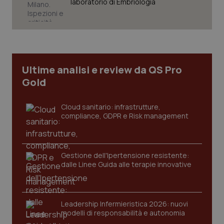
laboratorio di Embriologia
Ultime analisi e review da QS Pro
Gold
Cloud sanitario: infrastrutture,
compliance, GDPR e Risk management
CookieScriptConsent
5 mesi
CookieScript
Gestione dell'Ipertensione resistente:
settim
www.quotidianosanita.it
dalle Linee Guida alle terapie innovative
Leadership Infermieristica 2026: nuovi
modelli di responsabilità e autonomia