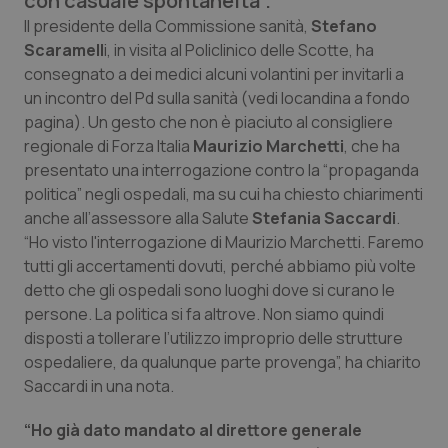
con casuale spontaneità”.
Calabria
Asma & BPCO
Il presidente della Commissione sanità,
Stefano
Scaramell
i, in visita al Policlinico delle Scotte, ha
Campania
Car-T
consegnato a dei medici alcuni volantini per invitarli a
un incontro del Pd sulla sanità (vedi locandina a fondo
Emilia-Romagna
Colesterolo & coronaropatie
pagina). Un gesto che non è piaciuto al consigliere
regionale di Forza Italia
Maurizio Marchetti
, che ha
presentato una interrogazione contro la “propaganda
Friuli Venezia Giulia
Dermatite Atopica
politica” negli ospedali, ma su cui ha chiesto chiarimenti
anche all’assessore alla Salute
Stefania Saccardi
.
Lazio
Diabete & glucometri
“Ho visto l'interrogazione di Maurizio Marchetti. Faremo
tutti gli accertamenti dovuti, perché abbiamo più volte
Liguria
Disturbi dell’umore
detto che gli ospedali sono luoghi dove si curano le
persone. La politica si fa altrove. Non siamo quindi
Lombardia
Dolore
disposti a tollerare l’utilizzo improprio delle strutture
ospedaliere, da qualunque parte provenga”, ha chiarito
Marche
Donna & Salute
Saccardi in una nota.
“Ho già dato mandato al direttore generale
Molise
Epatiti