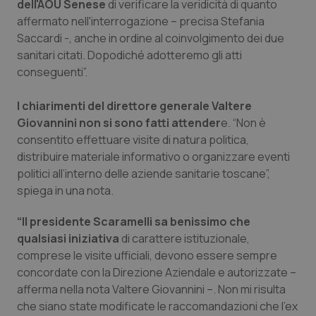
dell'AOU Senese
di verificare la veridicità di quanto
affermato nell'interrogazione – precisa Stefania
Piemonte
HIV
Saccardi -, anche in ordine al coinvolgimento dei due
sanitari citati. Dopodiché adotteremo gli atti
Provincia Autonoma di Bolzano
Infezioni & Febbre
conseguenti”.
Provincia Autonoma di Trento
Ipertensione & Scompenso
I chiarimenti del direttore generale Valtere
Giovannini non si sono fatti attender
e. “Non è
Puglia
Malattie rare
consentito effettuare visite di natura politica,
distribuire materiale informativo o organizzare eventi
Sardegna
Malattia di Crohn & Rettocolite Ulcerosa
politici all’interno delle aziende sanitarie toscane”,
spiega in una nota.
Sicilia
Neuroscienze & patologie neurodegenerative
“Il presidente Scaramelli sa benissimo che
qualsiasi iniziativa
di carattere istituzionale,
Toscana
Obesità
comprese le visite ufficiali, devono essere sempre
concordate con la Direzione Aziendale e autorizzate –
Umbria
Oftalmologia
afferma nella nota Valtere Giovannini –. Non mi risulta
che siano state modificate le raccomandazioni che l’ex