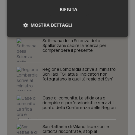
RIFIUTA
Potrebbe interessarti in
Regioni e Asl
MOSTRA DETTAGLI
Necessari
Statistici
Marketing
Settimana della Scienza dello
Spallanzani: capire la ricerca per
comprendere il presente
Regione Lombardia scrive al ministro
Schillaci: “Gli attuali indicatori non
fotografano la qualità reale del Ssn”
Necessari
Statistici
Marketing
I cookie necessari contribuiscono a rendere fruibile il
sito web abilitandone funzionalità di base quali la
Case di comunità. La sfida ora è
navigazione sulle pagine e l'accesso alle aree
riempirle di professionisti e servizi. Il
protette del sito. Il sito web non è in grado di
punto della Conferenza delle Regioni
funzionare correttamente senza questi cookie.
Nome
Fornitore
/
Dominio
Scaden
San Raffaele di Milano. Ispezioni e
VISITOR_PRIVACY_METADATA
5 mesi
YouTube
criticità riscontrate, stop al
settim
.youtube.com