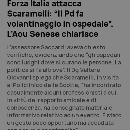
Forza Italia attacca
Scaramelli: “Il Pd fa
Scienza e Farmaci
volantinaggio in ospedale”.
Studi e Analisi
L’Aou Senese chiarisce
Lettere al direttore
L’assessore Saccardi aveva chiesto
verifiche, evidenziando che “gli ospedali
Edizioni Regionali
sono luoghi dove si curano le persone. La
politica si fa altrove”. Il Dg Valtere
QS Pro
Giovanni spiega che Scaramelli, in visita
al Policlinico delle Scotte, “ha incontrato
Professionisti Sanitari.AI
casualmente alcuni professionisti a cui,
in virtù del rapporto amicale e di
Abruzzo
QS Pro Gold
conoscenza, ha consegnato materiale
informativo relativo ad un evento. È stato
QS Club
Newsletter
Basilicata
Artrite & artrosi
un gesto poco opportuno ma accaduto