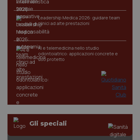
Leadership Medica 2026: guidare team
clinici ad alte prestazioni
tracking-sites-ironfish-
www.quotidianosanita.it
4
tracking-enable
settim
2 gior
AI e telemedicina nello studio
odontoiatrico: applicazioni concrete e
uso protetto
tracking-sites-ironfish-
www.quotidianosanita.it
4
session-id
settim
2 gior
_ga
1 anno
Google LLC
mes
.quotidianosanita.it
Gli speciali