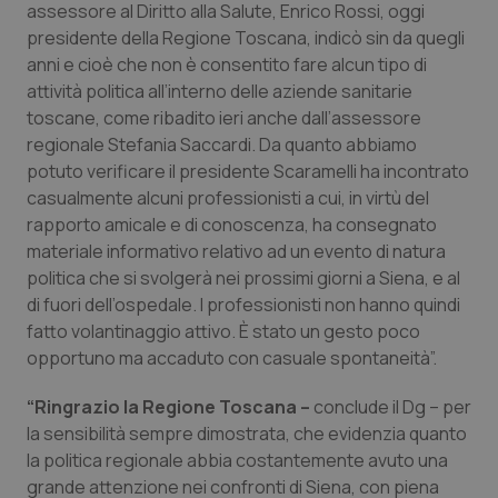
Valle D’Aosta
Oncodermatologia
assessore al Diritto alla Salute, Enrico Rossi, oggi
presidente della Regione Toscana, indicò sin da quegli
Veneto
Oncoematologia
anni e cioè che non è consentito fare alcun tipo di
attività politica all’interno delle aziende sanitarie
toscane, come ribadito ieri anche dall’assessore
Oncologia & Nutrizione
regionale Stefania Saccardi. Da quanto abbiamo
potuto verificare il presidente Scaramelli ha incontrato
Psoriasi & pelle
casualmente alcuni professionisti a cui, in virtù del
rapporto amicale e di conoscenza, ha consegnato
Quotidiano Cardiologia
materiale informativo relativo ad un evento di natura
politica che si svolgerà nei prossimi giorni a Siena, e al
Quotidiano Chirurgia
di fuori dell’ospedale. I professionisti non hanno quindi
fatto volantinaggio attivo. È stato un gesto poco
Quotidiano Oncologia
opportuno ma accaduto con casuale spontaneità”.
“Ringrazio la Regione Toscana –
Quotidiano Pediatria
conclude il Dg – per
la sensibilità sempre dimostrata, che evidenzia quanto
la politica regionale abbia costantemente avuto una
Rene & patologie urogenitali
grande attenzione nei confronti di Siena, con piena