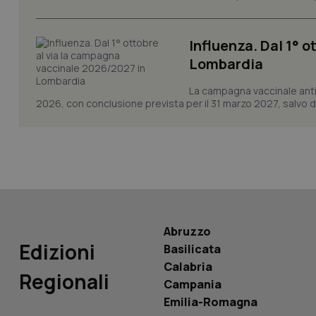
Influenza. Dal 1° 
Lombardia
La campagna vaccinale anti
PHPSESSID
2026, con conclusione prevista per il 31 marzo 2027, salvo div
_ga_KM60CM4NPH
Abruzzo
Edizioni
Nome
Basilicata
Nome
Calabria
VISITOR_INFO1_LIV
Regionali
_ga_0VMQEQKQ1N
Campania
Emilia-Romagna