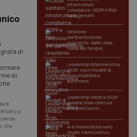
infrastrutture,
compliance, GDPR e Risk
management
unico
Gestione
dell'Ipertensione
à
resistente: dalle Linee
Guida alle terapie
egrata di
innovative
Leadership Infermieristica
formare
2026: nuovi modelli di
orme di
responsabilità e
autonomia
 che
Leadership Medica 2026:
guidare team clinici ad
da di
alte prestazioni
i fatto si
 Azienda
io, che
AI e telemedicina nello
studio odontoiatrico: