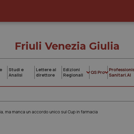
Friuli Venezia Giulia
e
Studi e
Lettere al
Edizioni
Professionis
QS Pro
Analisi
direttore
Regionali
Sanitari.AI
zia, ma manca un accordo unico sul Cup in farmacia