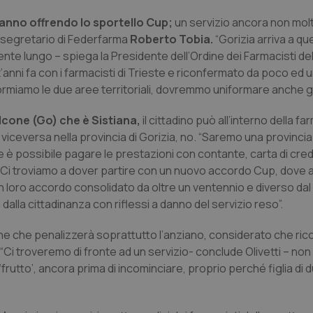
tanno offrendo lo sportello Cup;
un servizio ancora non mol
l segretario di Federfarma
Roberto Tobia.
“Gorizia arriva a qu
nte lungo – spiega la Presidente dell’Ordine dei Farmacisti del
t’anni fa con i farmacisti di Trieste e riconfermato da poco ed
iformiamo le due aree territoriali, dovremmo uniformare anche gl
lcone (Go) che è Sistiana,
il cittadino può all’interno della fa
viceversa nella provincia di Gorizia, no. “Saremo una provincia
te è possibile pagare le prestazioni con contante, carta di cred
s. Ci troviamo a dover partire con un nuovo accordo Cup, dove 
un loro accordo consolidato da oltre un ventennio e diverso dal
lla cittadinanza con riflessi a danno del servizio reso”.
ne che penalizzerà soprattutto l’anziano, considerato che ricor
 “Ci troveremo di fronte ad un servizio- conclude Olivetti – no
‘frutto’, ancora prima di incominciare, proprio perché figlia di 