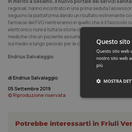
In merito a Sesamo, il nuovo portale dei servizi sanita
regionali, hanno incontrato in una prima seduta l’assessor
seguono la piattaforma dando un risultato estremante costr
farmacie del FVG rientreranno in quello che è il fascicolo sa
elettronico riunirà tutta la storia clinica di ogni paziente 
medicine che un paziente assume, permetterà di valutare l
Questo sito 
sul medio e lungo periodo per le casse regionali in termini d
Questo sito web ut
Endrius Salvalaggio
nostro sito web ac
più
Endrius Salvalaggio
MOSTRA DET
05 Settembre 2019
© Riproduzione riservata
Neces
Potrebbe interessarti in Friuli Ve