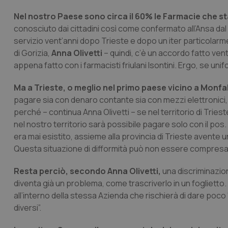
Nel nostro Paese sono circa il 60% le Farmacie che s
conosciuto dai cittadini così come confermato all’Ansa da
servizio vent’anni dopo Trieste e dopo un iter particolarme
di Gorizia,
Anna Olivetti
– quindi, c’è un accordo fatto ven
appena fatto con i farmacisti friulani Isontini. Ergo, se un
Ma a Trieste, o meglio nel primo paese vicino a Monfa
pagare sia con denaro contante sia con mezzi elettronici, 
perché – continua Anna Olivetti – se nel territorio di Tries
nel nostro territorio sarà possibile pagare solo con il po
era mai esistito, assieme alla provincia di Trieste avente 
Questa situazione di difformità può non essere compresa da
Resta perciò, secondo Anna Olivetti,
una discriminazio
diventa già un problema, come trascriverlo in un foglietto.
all’interno della stessa Azienda che rischierà di dare poco 
diversi”.