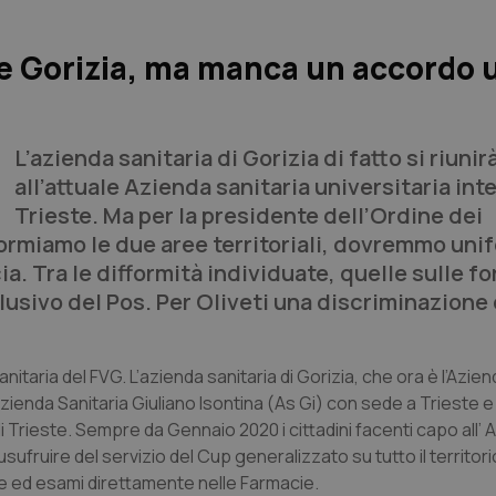
 e Gorizia, ma manca un accordo 
L’azienda sanitaria di Gorizia di fatto si riunir
all’attuale Azienda sanitaria universitaria int
Trieste. Ma per la presidente dell’Ordine dei
iformiamo le due aree territoriali, dovremmo uni
ia. Tra le difformità individuate, quelle sulle f
lusivo del Pos. Per Oliveti una discriminazione
itaria del FVG. L’azienda sanitaria di Gorizia, che ora è l’Azien
ienda Sanitaria Giuliano Isontina (As Gi) con sede a Trieste e d
 di Trieste. Sempre da Gennaio 2020 i cittadini facenti capo all’
 usufruire del servizio del Cup generalizzato su tutto il territor
che ed esami direttamente nelle Farmacie.