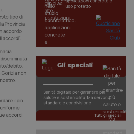
applicazioni concrete e
uso protetto
to
esto tipo di
la Provincia
 un accordo
i accordi”.
rmacia
 discriminata
Gli speciali
ito/debito,
a Gorizia non
 nostro.
Sanità digitale per garantire più
salute e sostenibilità. Ma servono
dare il pin
standard e condivisione
n uniforme
due accordi
Tutti gli speciali