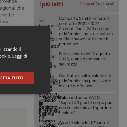
 province
I più letti
[7 giorni]
[30 giorni]
egionali che
one. Le
Comparto Sanità. Firmato il
tario
contratto 2025-2027.
 sulle
Aumenti fino a 240 euro per
gli infermieri, arriva il capitolo
ti risparmi
sull'IA e nuove tutele per il
personale
ilizzando il
Eclissi solare del 12 agosto
cookie.
Leggi di
2026, come osservarla in
sicurezza
Contratto sanità, valorizzati
ETTA TUTTI
gli infermieri ma penalizzate
le altre professioni
keting
Caldo estremo, FADOI:
“Sopra i 40 gradi il corpo può
non riuscire più a disperdere
il calore”
Covid. Il silenzio di Fauci e il