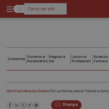
Governo e
Regioni e
Lavoro e
Scienza 
Cronache
Parlamento
Asl
Professioni
Farmaci
QS
»
Friuli Venezia Giulia
»
FVG. La riforma unisce Trieste e Gori
Stampa