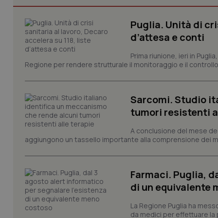
Puglia. Unità di cri
I cookie necessari con
d’attesa e conti
e l'accesso alle aree 
Nome
Prima riunione, ieri in Pugli
Regione per rendere strutturale il monitoraggio e il controllo 
VISITOR_PRIVACY_
Sarcomi. Studio it
tumori resistenti a
CookieScriptConse
A conclusione del mese dedic
aggiungono un tassello importante alla comprensione dei mec
tracking-sites-ironf
tracking-enable
Farmaci. Puglia, d
di un equivalente
tracking-sites-ironf
session-id
La Regione Puglia ha messo 
_ga
da medici per effettuare la 