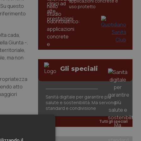
applicazioni concrete e
. Su questo
uso protetto
 riferimento
lta cada,
lla Giunta -.
erritoriale,
ale, ma non
Gli speciali
propriatezza
ndendo atto
maggiori
Sanità digitale per garantire più
salute e sostenibilità. Ma servono
standard e condivisione
Tutti gli speciali
ilizzando il