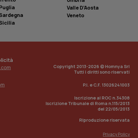
Umbria
o in cui viene
Puglia
Valle D’Aosta
r il sito, ma un
tato di accesso per
Sardegna
Veneto
Sicilia
a Google Analytics
sione.
icità
 tenere traccia
Copyright 2013-2026 © Homnya Srl
i Youtube incorporati
.com
tics per mantenere
tore del sito web sta
Tutti i diritti sono riservati
ell'interfaccia di
om
P.I. e C.F. 13026241003
 tenere traccia
i Youtube incorporati
tore del sito web sta
Iscrizione al ROC n.34308
ell'interfaccia di
Iscrizione Tribunale di Roma n.115/2013
del 22/05/2013
 tenere traccia
Riproduzione riservata
r la gestione
one dell’esperienza
Privacy Policy