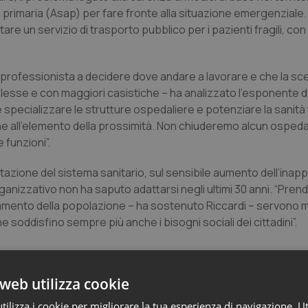
za primaria (Asap) per fare fronte alla situazione emergenziale
re un servizio di trasporto pubblico per i pazienti fragili, con
l professionista a decidere dove andare a lavorare e che la sce
plesse e con maggiori casistiche – ha analizzato l’esponente de
specializzare le strutture ospedaliere e potenziare la sanità t
one all’elemento della prossimità. Non chiuderemo alcun osped
funzioni”.
azione del sistema sanitario, sul sensibile aumento dell’inap
 organizzativo non ha saputo adattarsi negli ultimi 30 anni. “Pre
cchiamento della popolazione – ha sostenuto Riccardi – servono 
he soddisfino sempre più anche i bisogni sociali dei cittadini”.
web utilizza cookie
ilizza i cookie per migliorare la tua esperienza di navigazione. Ut