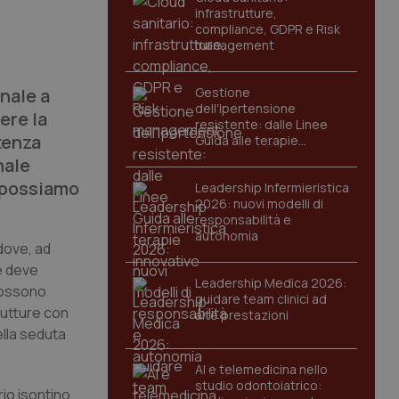
infrastrutture,
compliance, GDPR e Risk
management
nale a
Gestione
dell'Ipertensione
ere la
resistente: dalle Linee
tenza
Guida alle terapie
innovative
nale
n possiamo
Leadership Infermieristica
2026: nuovi modelli di
responsabilità e
autonomia
dove, ad
e deve
Leadership Medica 2026:
 possono
guidare team clinici ad
rutture con
alte prestazioni
lla seduta
AI e telemedicina nello
studio odontoiatrico:
rio isontino