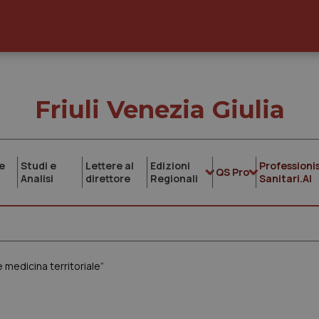
Friuli Venezia Giulia
e
Studi e
Lettere al
Edizioni
Professionis
QS Pro
Analisi
direttore
Regionali
Sanitari.AI
 medicina territoriale”