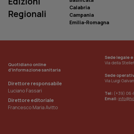
Edizioni
Basilicata
Calabria
Regionali
Campania
Emilia-Romagna
_ga_KM60CM4NPH
Nome
Nome
Sede legale e
VISITOR_INFO1_LIV
Via della Stell
Quotidiano online
_ga_0VMQEQKQ1N
d'informazione sanitaria
Sede operati
Via Luigi Galva
Direttore responsabile
__Secure-YNID
Luciano Fassari
Tel:
(+39) 06 
Email:
info@h
Direttore editoriale
Francesco Maria Avitto
YSC
__Secure-
ROLLOUT_TOKEN