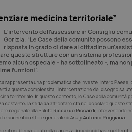
enziare medicina territoriale”
L'intervento dell'assessore in Consiglio comu
Gorizia. “Le Case della comunità possono ess
risposta in grado di dare al cittadino un'assis
olare queste strutture con un sistema professio
eremo alcun ospedale – ha sottolineato -, ma no
ime funzioni”.
lica rappresenta una problematica che investe l’intero Paese, 
vanti a questa complessità, l’intercettazione del bisogno salut
ina territoriale. In questo contesto, le Case della comunità
nza costante: la sfida da affrontare sta nel popolare queste st
sore regionale alla Salute
Riccardo Riccardi,
intervenendo ne
rte anche il direttore generale di Asugi
Antonio Poggiana.
lare, il problema legato alla carenza di medici di base nel territo