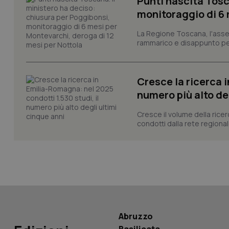
Punti nascita Tosc
monitoraggio di 6 
CookieScriptConse
La Regione Toscana, l'asses
rammarico e disappunto per
tracking-sites-ironf
Cresce la ricerca i
tracking-enable
numero più alto de
tracking-sites-ironf
session-id
Cresce il volume della ricer
condotti dalla rete regionale
_ga
PHPSESSID
Abruzzo