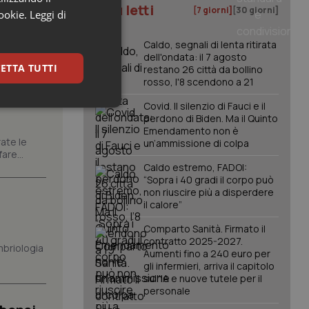
I più letti
[7 giorni]
[30 giorni]
cookie.
Leggi di
Caldo, segnali di lenta ritirata
dell'ondata: il 7 agosto
ETTA TUTTI
restano 26 città da bollino
rosso, l'8 scendono a 21
tori
Covid. Il silenzio di Fauci e il
keting
perdono di Biden. Ma il Quinto
Emendamento non è
ate le
un’ammissione di colpa
are...
Caldo estremo, FADOI:
“Sopra i 40 gradi il corpo può
non riuscire più a disperdere
il calore”
Comparto Sanità. Firmato il
igazione sulle pagine
contratto 2025-2027.
kie.
mbriologia
Aumenti fino a 240 euro per
gli infermieri, arriva il capitolo
sull'IA e nuove tutele per il
er memorizzare le
personale
utente per la loro
 dati sul consenso