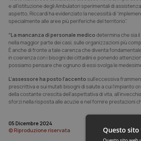
e all’istituzione degli Ambulatori sperimentali di assisten
aspetto, Riccardi ha evidenziato la necessità di “implementa
specialmente alle aree più periferiche del territorio”.
“La mancanza di personale medico
determina che sia i
nella maggior parte dei casi, sulle organizzazioni più com
È anche di fronte a tale carenza che diventa fondamentale 
in coerenza con i bisogni dei cittadini e ponendo attenzi
possiamo pensare che ognuno di essi svolga le medesime 
L’assessore ha posto l’accento
sull’eccessiva framment
prescrittiva e sui mutati bisogni di salute a cui l’impianto
della costante crescita dell’aspettativa di vita, all’inve
sforzi nella risposta alle acuzie e nel fornire prestazioni c
05 Dicembre 2024
Questo sito 
© Riproduzione riservata
Questo sito web ut