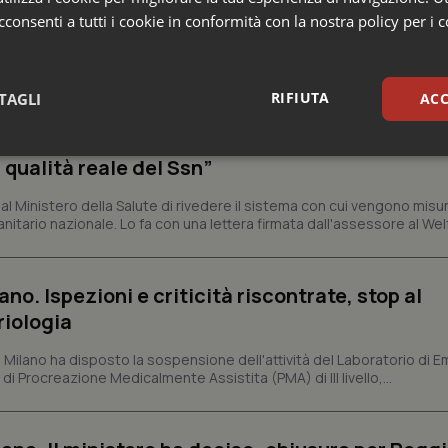
consenti a tutti i cookie in conformità con la nostra policy per i 
nezia Giulia
RIFIUTA
TAGLI
ACC
crive al ministro Schillaci: “Gli attuali indica
sari
Statistici
Mar
 qualità reale del Ssn”
 Ministero della Salute di rivedere il sistema con cui vengono misur
itario nazionale. Lo fa con una lettera firmata dall'assessore al Welf
ano. Ispezioni e criticità riscontrate, stop al
Necessari
Statistici
Marketing
riologia
tribuiscono a rendere fruibile il sito web abilitandone funzionalità di base quali la nav
protette del sito. Il sito web non è in grado di funzionare correttamente senza questi coo
i Milano ha disposto la sospensione dell'attività del Laboratorio di E
di Procreazione Medicalmente Assistita (PMA) di III livello,...
Fornitore
/
Dominio
Scadenza
Descrizione
METADATA
5 mesi 4
Questo cookie viene utilizzato p
YouTube
settimane
scelte di consenso e privacy dell'
.youtube.com
interazione con il sito. Registra i