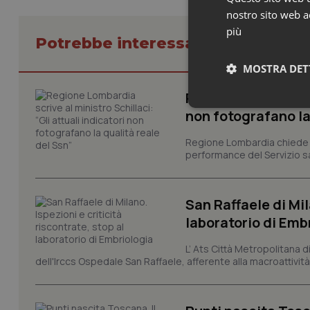
nostro sito web ac
più
Potrebbe interessarti in Friuli Ve
MOSTRA DET
Regione Lombardia s
Neces
non fotografano la
Regione Lombardia chiede al
performance del Servizio san
San Raffaele di Mil
laboratorio di Emb
I cookie necessari con
e l'accesso alle aree 
L’ Ats Città Metropolitana d
dell'Irccs Ospedale San Raffaele, afferente alla macroattività 
Nome
VISITOR_PRIVACY_