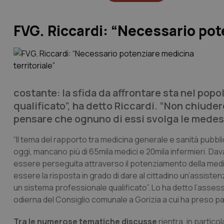
FVG. Riccardi: “Necessario pot
costante: la sfida da affrontare sta nel pop
qualificato”, ha detto Riccardi. “Non chiud
pensare che ognuno di essi svolga le medes
“Il tema del rapporto tra medicina generale e sanità pubb
oggi, mancano più di 65mila medici e 20mila infermieri. Da
essere perseguita attraverso il potenziamento della medic
essere la risposta in grado di dare al cittadino un’assiste
un sistema professionale qualificato”. Lo ha detto l’asses
odierna del Consiglio comunale a Gorizia a cui ha preso pa
Tra le numerose tematiche discusse
rientra, in partico