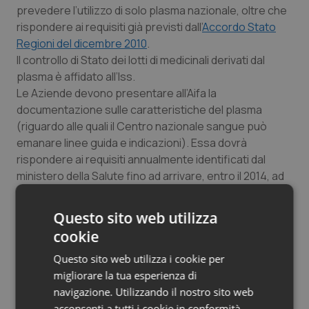
prevedere l’utilizzo di solo plasma nazionale, oltre che
rispondere ai requisiti già previsti dall’
Accordo Stato
Regioni del dicembre 2010
.
Il controllo di Stato dei lotti di medicinali derivati dal
plasma è affidato all’Iss.
Le Aziende devono presentare all’Aifa la
documentazione sulle caratteristiche del plasma
(riguardo alle quali il Centro nazionale sangue può
emanare linee guida e indicazioni). Essa dovrà
rispondere ai requisiti annualmente identificati dal
ministero della Salute fino ad arrivare, entro il 2014, ad
uniformarsi alle disposizioni europee in materia.
Su tale documentazione l’Aifa acquisisce il parere
Questo sito web utilizza
tecnico del Centro nazionale sangue (Cns), che può
cookie
avvalersi delle competenze dell’Iss. Il parere del Cns
deve essere rinviato all’Aifa entro 90 giorni dalla
Questo sito web utilizza i cookie per
presentazione della richiesta.
migliorare la tua esperienza di
Le aziende che oggi hanno già in atto convenzioni con
navigazione. Utilizzando il nostro sito web
le Regioni per la produzione ed immissione in
acconsenti a tutti i cookie in conformità