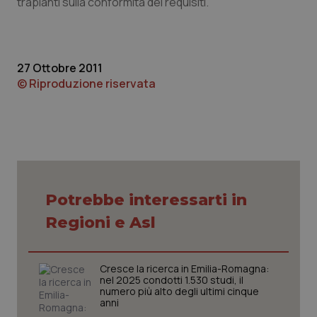
trapianti sulla conformità dei requisiti.
navigazione sulle pagine e l'accesso alle aree
protette del sito. Il sito web non è in grado di
funzionare correttamente senza questi cookie.
Nome
Fornitore
/
Dominio
Scaden
27 Ottobre 2011
VISITOR_PRIVACY_METADATA
5 mesi
YouTube
© Riproduzione riservata
settim
.youtube.com
Potrebbe interessarti in
Regioni e Asl
Cresce la ricerca in Emilia-Romagna:
nel 2025 condotti 1.530 studi, il
numero più alto degli ultimi cinque
CookieScriptConsent
5 mesi
CookieScript
anni
settim
www.quotidianosanita.it