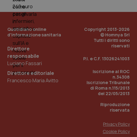
You
__Secure-YNID
.youtube.com
5 mesi 4
Que
settimane
imp
You
ten
Quotidiano online
Copyright 2013-2026
pre
del
d'informazione sanitaria
© Homnya Srl
vid
Tutti i diritti sono
inco
riservati
può
Direttore
det
vis
responsabile
P.I. e C.F. 13026241003
web
Luciano Fassari
uti
nuo
Iscrizione al ROC
ver
Direttore editoriale
dell
n.34308
Francesco Maria Avitto
You
Iscrizione Tribunale
di Roma n.115/2013
YSC
Sessione
Que
Google LLC
del 22/05/2013
imp
.youtube.com
You
ten
Riproduzione
vis
riservata
vid
__Secure-
.youtube.com
5 mesi 4
Que
Privacy Policy
ROLLOUT_TOKEN
settimane
imp
You
Cookie Policy
ges
del