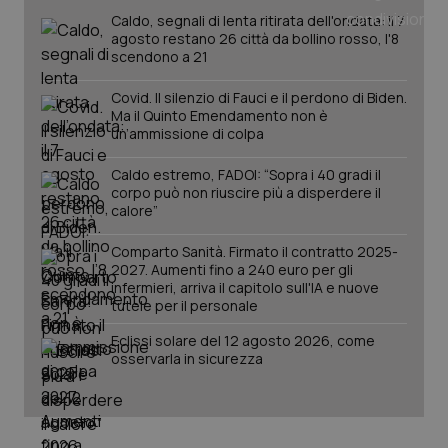
Caldo, segnali di lenta ritirata dell'ondata: il 7
agosto restano 26 città da bollino rosso, l'8
scendono a 21
Covid. Il silenzio di Fauci e il perdono di Biden.
Ma il Quinto Emendamento non è
un’ammissione di colpa
Caldo estremo, FADOI: “Sopra i 40 gradi il
Fornitore
/
Nome
Scadenza
Descrizion
Dominio
corpo può non riuscire più a disperdere il
Nome
Fornitore
/
Dominio
Scadenza
Des
calore”
_ga_0VMQEQKQ1N
.quotidianosanita.it
1 anno 1
Questo
mese
cookie
VISITOR_INFO1_LIVE
5 mesi 4
Que
Google LLC
viene
settimane
imp
.youtube.com
Comparto Sanità. Firmato il contratto 2025-
utilizzato
You
2027. Aumenti fino a 240 euro per gli
da Google
ten
infermieri, arriva il capitolo sull'IA e nuove
Analytics
pre
per
tutele per il personale
del
mantener
vid
lo stato
inco
Eclissi solare del 12 agosto 2026, come
della
può
osservarla in sicurezza
sessione.
det
vis
web
uti
nuo
ver
dell