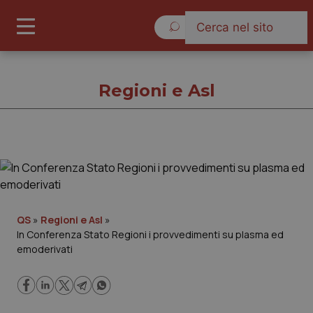
Venerdì 7 Agosto 2026
Regioni e Asl
Regioni e Asl
Cronache
QS
»
Regioni e Asl
»
In Conferenza Stato Regioni i provvedimenti su plasma ed
Governo e Parlamento
emoderivati
Regioni e Asl
Lavoro e Professioni