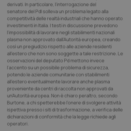
derivati. In particolare, l’interrogazione del
Piemonte
HIV
senatore del Pdl solleva un problema legato alla
competitività delle realtà industriali che hanno operato
Provincia Autonoma di Bolzano
Infezioni & Febbre
investimenti in Italia. I testi in discussione prevedono
l’impossibilità di lavorare negli stabilimenti nazionali
plasma non approvato dall’Autorità europea, creando
Provincia Autonoma di Trento
Ipertensione & Scompenso
così un pregiudizio rispetto alle aziende residenti
all’estero che non sono soggette a tale restrizione. Le
Puglia
Malattie rare
osservazioni del deputato Pd mettono invece
l’accento su un possibile problema di sicurezza,
Sardegna
Malattia di Crohn & Rettocolite Ulcerosa
potendo le aziende comunitarie con stabilimenti
all’estero eventualmente lavorare anche plasma
Sicilia
Neuroscienze & patologie neurodegenerative
proveniente da centri di raccolta non approvati da
un’Autorità europea. Non è chiaro peraltro, secondo
Toscana
Obesità
Burtone, a chi spetterebbe l’onere di svolgere attività
ispettiva presso i siti di trasformazione, a verifica delle
Umbria
Oftalmologia
dichiarazioni di conformità che la legge richiede agli
operatori.