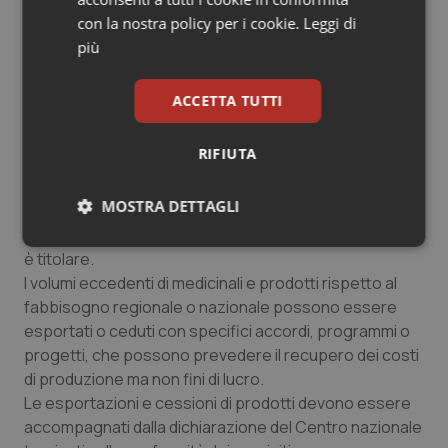
commercio di medicinali emoderivati devono
con la nostra policy per i cookie.
Leggi di
presentare la documentazione entro 270 giorni
più
dall’entrata in vigore della legge.
ACCETTA TUTTI
Art. 2
Per l’importazione ed esportazione di plasma
RIFIUTA
nazionale e prodotti intermedi o medicinali emoderivati
l’azienda deve accompagnare ciascuna spedizione
MOSTRA DETTAGLI
con la dichiarazione di conformità all’autorizzazione
per immissione in commercio e della convenzione di cui
Necessari
Statistici
Marketing
è titolare.
I volumi eccedenti di medicinali e prodotti rispetto al
fabbisogno regionale o nazionale possono essere
esportati o ceduti con specifici accordi, programmi o
progetti, che possono prevedere il recupero dei costi
di produzione ma non fini di lucro.
Necessari
Statistici
Marketing
Le esportazioni e cessioni di prodotti devono essere
accompagnati dalla dichiarazione del Centro nazionale
I cookie necessari contribuiscono a rendere fruibile il
sito web abilitandone funzionalità di base quali la