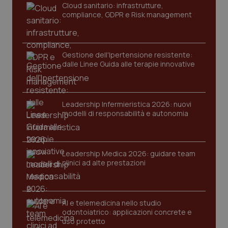
_ga
1 anno
Google LLC
Cloud sanitario: infrastrutture,
mes
.quotidianosanita.it
compliance, GDPR e Risk management
Gestione dell'Ipertensione resistente:
dalle Linee Guida alle terapie innovative
Leadership Infermieristica 2026: nuovi
modelli di responsabilità e autonomia
Leadership Medica 2026: guidare team
clinici ad alte prestazioni
AI e telemedicina nello studio
odontoiatrico: applicazioni concrete e
uso protetto