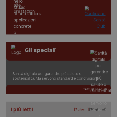
PHPSESSID
Sessio
PHP.net
www.quotidianosanita.it
Gli speciali
Sanità digitale per garantire più salute e
sostenibilità. Ma servono standard e condivisione
Tutti gli speciali
I più letti
[7 giorni]
[30 giorni]
_ga_KM60CM4NPH
.quotidianosanita.it
1 anno
mes