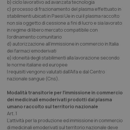
b) ciclo lavorativo ad avanzata tecnologia
Salute orale & impianti
c) processo di frazionamento del plasma effettuato in
stabilimenti ubicati in Paesi Ue in cui il plasma raccolto
Sangue & coagulazione
non sia oggetto di cessione a fini di lucro e sia lavorato
in regime di libero mercato compatibile con
Tiroide
l’ordinamento comunitario
d) autorizzazione all’immissione in commercio in Italia
dei farmaci emoderivati
Tumore al seno
e) idoneità degli stabilimenti alla lavorazione secondo
le norme italiane ed europee
Tumore ovarico
I requisiti vengono valutati dall’Aifa e dal Centro
nazionale sangue (Cns).
Tumori del Polmone & Testa Collo
Modalità transitorie per l’immissione in commercio
Tumori gastrointestinali
dei medicinali emoderivati prodotti dal plasma
umano raccolto sul territorio nazionale
Ulcera & Reflusso
Art. 1
L’attività per la produzione ed immissione in commercio
Vaccini
di medicinali emoderivati sul territorio nazionale deve