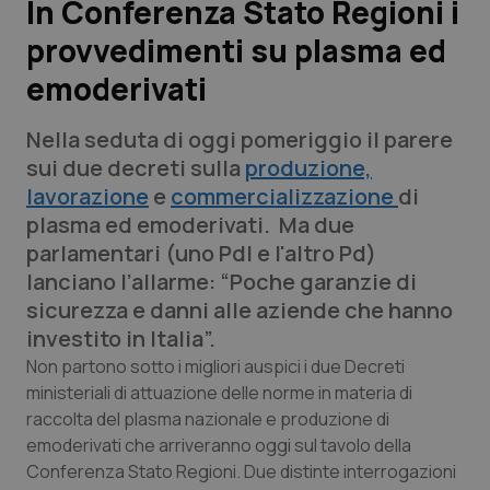
In Conferenza Stato Regioni i
provvedimenti su plasma ed
Scienza e Farmaci
emoderivati
Studi e Analisi
Nella seduta di oggi pomeriggio il parere
Lettere al direttore
sui due decreti sulla
produzione,
lavorazione
e
commercializzazione
di
Edizioni Regionali
plasma ed emoderivati. Ma due
parlamentari (uno Pdl e l'altro Pd)
QS Pro
lanciano l’allarme: “Poche garanzie di
sicurezza e danni alle aziende che hanno
Professionisti Sanitari.AI
investito in Italia”.
Non partono sotto i migliori auspici i due Decreti
Abruzzo
QS Pro Gold
ministeriali di attuazione delle norme in materia di
raccolta del plasma nazionale e produzione di
QS Club
Newsletter
emoderivati che arriveranno oggi sul tavolo della
Basilicata
Artrite & artrosi
Conferenza Stato Regioni. Due distinte interrogazioni