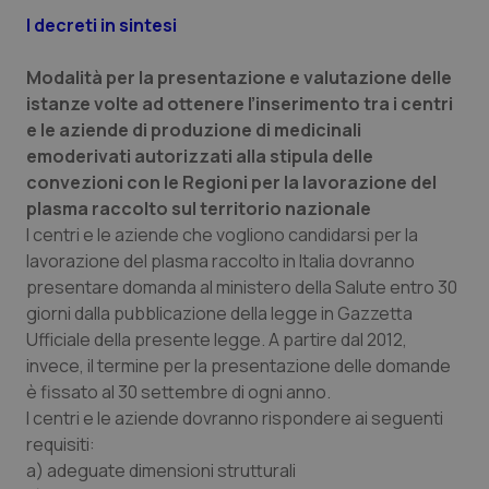
Valle D’Aosta
Oncodermatologia
I decreti in sintesi
Veneto
Oncoematologia
Modalità per la presentazione e valutazione delle
istanze volte ad ottenere l’inserimento tra i centri
Oncologia & Nutrizione
e le aziende di produzione di medicinali
emoderivati autorizzati alla stipula delle
Psoriasi & pelle
convezioni con le Regioni per la lavorazione del
plasma raccolto sul territorio nazionale
Quotidiano Cardiologia
I centri e le aziende che vogliono candidarsi per la
lavorazione del plasma raccolto in Italia dovranno
Quotidiano Chirurgia
presentare domanda al ministero della Salute entro 30
giorni dalla pubblicazione della legge in Gazzetta
Ufficiale della presente legge. A partire dal 2012,
Quotidiano Oncologia
invece, il termine per la presentazione delle domande
è fissato al 30 settembre di ogni anno.
Quotidiano Pediatria
I centri e le aziende dovranno rispondere ai seguenti
requisiti:
Rene & patologie urogenitali
a) adeguate dimensioni strutturali