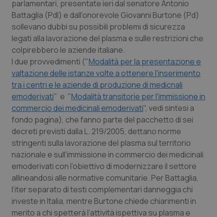
parlamentari, presentate ieri dal senatore Antonio
Calabria
Asma & BPCO
Battaglia (Pdl) e dall’onorevole Giovanni Burtone (Pd)
sollevano dubbi su possibili problemi di sicurezza
Campania
Car-T
legati alla lavorazione del plasma e sulle restrizioni che
colpirebbero le aziende italiane.
Emilia-Romagna
Colesterolo & coronaropatie
I due provvedimenti ("
Modalità per la presentazione e
valtazione delle istanze volte a ottenere l'inserimento
Friuli Venezia Giulia
Dermatite Atopica
tra i centri e le aziende di produzione di medicnali
emoderivati
" e "
Modalità transitorie per l'immissione in
Lazio
Diabete & glucometri
commercio dei medicinali emoderivati
",
vedi sintesi a
fondo pagina
), che fanno parte del pacchetto di sei
decreti previsti dalla L. 219/2005, dettano norme
Liguria
Disturbi dell’umore
stringenti sulla lavorazione del plasma sul territorio
nazionale e sull’immissione in commercio dei medicinali
Lombardia
Dolore
emoderivati con l’obiettivo di modernizzare il settore
allineandosi alle normative comunitarie. Per Battaglia,
Marche
Donna & Salute
l’iter separato di testi complementari danneggia chi
investe in Italia, mentre Burtone chiede chiarimenti in
Molise
Epatiti
merito a chi spetterà l’attività ispettiva su plasma e