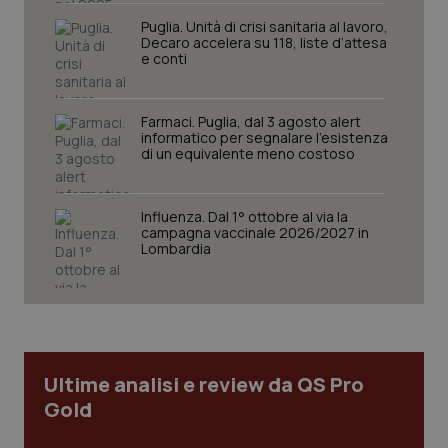
Puglia. Unità di crisi sanitaria al lavoro,
Decaro accelera su 118, liste d’attesa
e conti
Farmaci. Puglia, dal 3 agosto alert
informatico per segnalare l’esistenza
di un equivalente meno costoso
Influenza. Dal 1° ottobre al via la
tracking-sites-ironfish-
www.quotidianosanita.it
4
campagna vaccinale 2026/2027 in
tracking-enable
settim
Lombardia
2 gior
tracking-sites-ironfish-
www.quotidianosanita.it
4
session-id
settim
2 gior
Ultime analisi e review da QS Pro
Gold