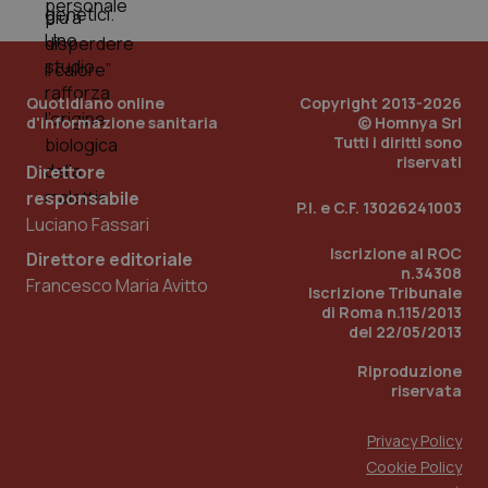
PHPSESSID
Sessio
PHP.net
www.quotidianosanita.it
Quotidiano online
Copyright 2013-2026
d'informazione sanitaria
© Homnya Srl
Tutti i diritti sono
riservati
Direttore
responsabile
P.I. e C.F. 13026241003
Luciano Fassari
Iscrizione al ROC
Direttore editoriale
n.34308
Francesco Maria Avitto
Iscrizione Tribunale
di Roma n.115/2013
del 22/05/2013
Riproduzione
riservata
Privacy Policy
Cookie Policy
_ga_KM60CM4NPH
.quotidianosanita.it
1 anno
mes