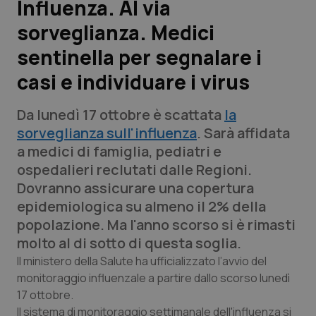
Influenza. Al via
sorveglianza. Medici
Scienza e Farmaci
sentinella per segnalare i
Studi e Analisi
casi e individuare i virus
Lettere al direttore
Da lunedì 17 ottobre è scattata
la
sorveglianza sull'influenza
. Sarà affidata
Edizioni Regionali
a medici di famiglia, pediatri e
ospedalieri reclutati dalle Regioni.
QS Pro
Dovranno assicurare una copertura
epidemiologica su almeno il 2% della
Professionisti Sanitari.AI
popolazione. Ma l'anno scorso si è rimasti
molto al di sotto di questa soglia.
Abruzzo
QS Pro Gold
Il ministero della Salute ha ufficializzato l’avvio del
monitoraggio influenzale a partire dallo scorso lunedì
QS Club
Newsletter
Basilicata
Artrite & artrosi
17 ottobre.
Il sistema di monitoraggio settimanale dell'influenza si