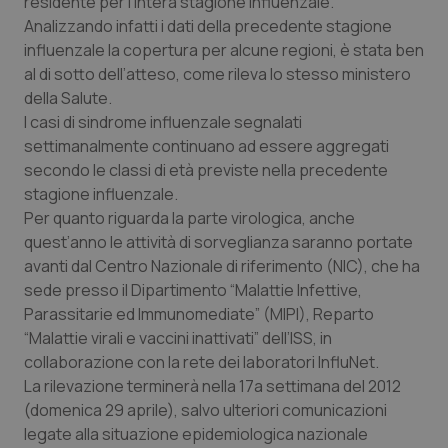
residente per l’intera stagione influenzale.
Analizzando infatti i dati della precedente stagione
Piemonte
HIV
influenzale la copertura per alcune regioni, è stata ben
al di sotto dell’atteso, come rileva lo stesso ministero
Provincia Autonoma di Bolzano
Infezioni & Febbre
della Salute.
I casi di sindrome influenzale segnalati
Provincia Autonoma di Trento
Ipertensione & Scompenso
settimanalmente continuano ad essere aggregati
secondo le classi di età previste nella precedente
Puglia
Malattie rare
stagione influenzale.
Per quanto riguarda la parte virologica, anche
quest’anno le attività di sorveglianza saranno portate
Sardegna
Malattia di Crohn & Rettocolite Ulcerosa
avanti dal Centro Nazionale di riferimento (NIC), che ha
sede presso il Dipartimento “Malattie Infettive,
Sicilia
Neuroscienze & patologie neurodegenerative
Parassitarie ed Immunomediate” (MIPI), Reparto
“Malattie virali e vaccini inattivati” dell’ISS, in
Toscana
Obesità
collaborazione con la rete dei laboratori InfluNet.
La rilevazione terminerà nella 17a settimana del 2012
Umbria
Oftalmologia
(domenica 29 aprile), salvo ulteriori comunicazioni
legate alla situazione epidemiologica nazionale