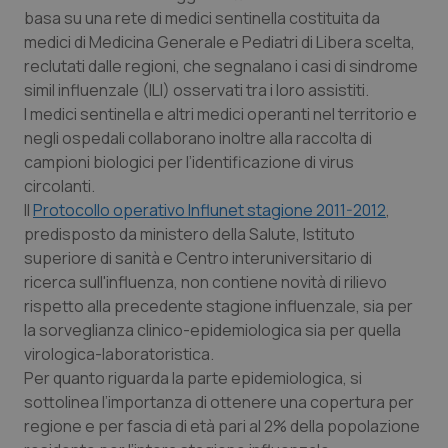
Calabria
Asma & BPCO
basa su una rete di medici sentinella costituita da
medici di Medicina Generale e Pediatri di Libera scelta,
reclutati dalle regioni, che segnalano i casi di sindrome
Campania
Car-T
simil influenzale (ILI) osservati tra i loro assistiti.
I medici sentinella e altri medici operanti nel territorio e
Emilia-Romagna
Colesterolo & coronaropatie
negli ospedali collaborano inoltre alla raccolta di
campioni biologici per l’identificazione di virus
Friuli Venezia Giulia
Dermatite Atopica
circolanti.
Il
Protocollo operativo Influnet stagione 2011-2012
,
Lazio
Diabete & glucometri
predisposto da ministero della Salute, Istituto
superiore di sanità e Centro interuniversitario di
Liguria
Disturbi dell’umore
ricerca sull'influenza, non contiene novità di rilievo
rispetto alla precedente stagione influenzale, sia per
Lombardia
Dolore
la sorveglianza clinico-epidemiologica sia per quella
virologica-laboratoristica.
Per quanto riguarda la parte epidemiologica, si
Marche
Donna & Salute
sottolinea l’importanza di ottenere una copertura per
regione e per fascia di età pari al 2% della popolazione
Molise
Epatiti