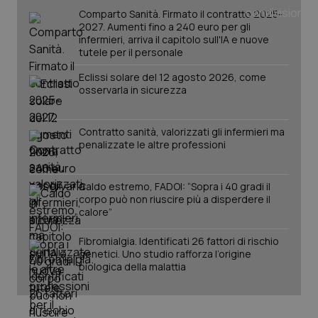
_ga
1 anno
Google LLC
Comparto Sanità. Firmato il contratto 2025-
mes
.quotidianosanita.it
2027. Aumenti fino a 240 euro per gli
infermieri, arriva il capitolo sull'IA e nuove
tutele per il personale
Eclissi solare del 12 agosto 2026, come
osservarla in sicurezza
Contratto sanità, valorizzati gli infermieri ma
penalizzate le altre professioni
Caldo estremo, FADOI: “Sopra i 40 gradi il
corpo può non riuscire più a disperdere il
calore”
Fibromialgia. Identificati 26 fattori di rischio
genetici. Uno studio rafforza l’origine
biologica della malattia