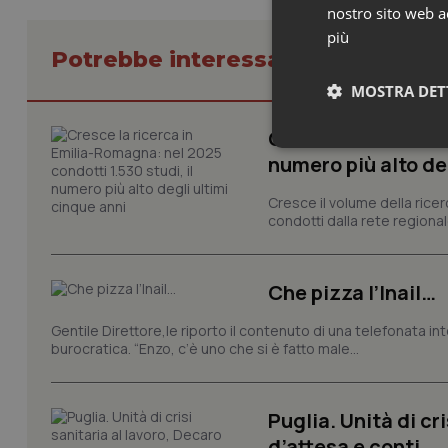
nostro sito web ac
più
Potrebbe interessarti in Regioni 
MOSTRA DET
Cresce la ricerca i
Neces
numero più alto de
Cresce il volume della ricer
condotti dalla rete regionale
Che pizza l’Inail…
Gentile Direttore,le riporto il contenuto di una telefonata in
I cookie necessari con
e l'accesso alle aree 
burocratica. “Enzo, c’è uno che si è fatto male...
Nome
VISITOR_PRIVACY_
Puglia. Unità di cri
d’attesa e conti