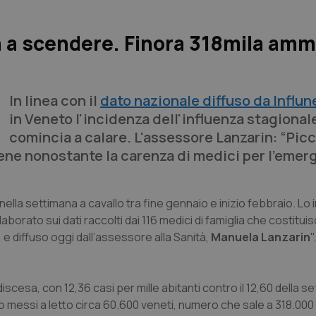
a a scendere. Finora 318mila amm
In linea con il
dato nazionale diffuso da Influn
in Veneto l'incidenza dell'influenza stagional
comincia a calare. L'assessore Lanzarin: “Pic
ene nonostante la carenza di medici per l'emer
nella settimana a cavallo tra fine gennaio e inizio febbraio. Lo 
elaborato sui dati raccolti dai 116 medici di famiglia che costitui
o, e diffuso oggi dall’assessore alla Sanità,
Manuela Lanzarin
"
iscesa, con 12,36 casi per mille abitanti contro il 12,60 della s
 messi a letto circa 60.600 veneti, numero che sale a 318.000 d