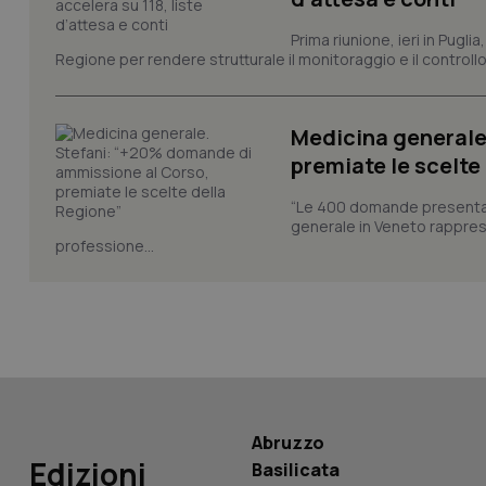
Prima riunione, ieri in Pugli
Regione per rendere strutturale il monitoraggio e il controllo 
CookieScriptConse
Medicina generale
tracking-sites-ironf
premiate le scelte
tracking-enable
“Le 400 domande presentate 
tracking-sites-ironf
generale in Veneto rappres
session-id
professione...
_ga
PHPSESSID
Abruzzo
Edizioni
Basilicata