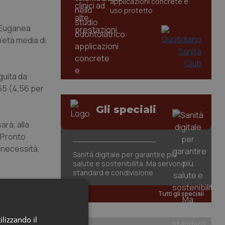
applicazioni concrete e
uso protetto
s Euganea
’età media di
guita da
r 65 (4,56 per
Gli speciali
arà, alla
i Pronto
 necessità,
Sanità digitale per garantire più
salute e sostenibilità. Ma servono
standard e condivisione
Tutti gli speciali
ilizzando il