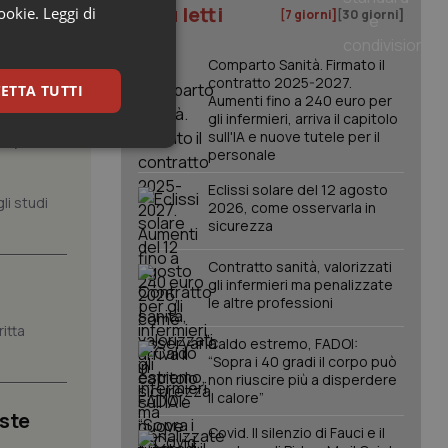
I più letti
cookie.
Leggi di
[7 giorni]
[30 giorni]
Comparto Sanità. Firmato il
contratto 2025-2027.
ETTA TUTTI
Aumenti fino a 240 euro per
gli infermieri, arriva il capitolo
, il
sull'IA e nuove tutele per il
keting
personale
Eclissi solare del 12 agosto
li studi
2026, come osservarla in
sicurezza
Contratto sanità, valorizzati
gli infermieri ma penalizzate
le altre professioni
itta
igazione sulle pagine
Caldo estremo, FADOI:
kie.
“Sopra i 40 gradi il corpo può
non riuscire più a disperdere
il calore”
er memorizzare le
iste
utente per la loro
Covid. Il silenzio di Fauci e il
 dati sul consenso
itiche e