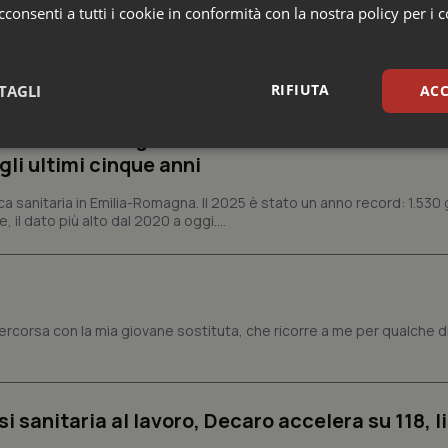
consenti a tutti i cookie in conformità con la nostra policy per i 
e Asl
RIFIUTA
TAGLI
ACC
n Emilia-Romagna: nel 2025 condotti 1.530 studi
sari
Statistici
Mar
gli ultimi cinque anni
ca sanitaria in Emilia-Romagna. Il 2025 è stato un anno record: 1.530 g
, il dato più alto dal 2020 a oggi....
Necessari
Statistici
Marketing
tercorsa con la mia giovane sostituta, che ricorre a me per qualche dr
tribuiscono a rendere fruibile il sito web abilitandone funzionalità di base quali la nav
protette del sito. Il sito web non è in grado di funzionare correttamente senza questi coo
Fornitore
/
Dominio
Scadenza
Descrizione
METADATA
5 mesi 4
Questo cookie viene utilizzato p
YouTube
si sanitaria al lavoro, Decaro accelera su 118, l
settimane
scelte di consenso e privacy dell'
.youtube.com
interazione con il sito. Registra i
del visitatore riguardo a varie pol