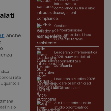
infrastrutture,
compliance, GDPR e Risk
management
alati
Gestione
dell'Ipertensione
et
, anche
resistente: dalle Linee
Guida alle terapie
e
innovative
co
Leadership Infermieristica
genza
2026: nuovi modelli di
responsabilità e
autonomia
indica
scono la rete
Leadership Medica 2026:
. È quanto si
guidare team clinici ad
alte prestazioni
ettimana
AI e telemedicina nello
all’inizio
studio odontoiatrico: