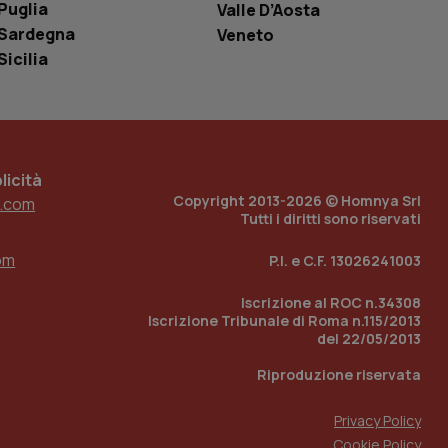
o in cui viene
Puglia
Valle D’Aosta
r il sito, ma un
tato di accesso per
Sardegna
Veneto
Sicilia
a Google Analytics
sione.
icità
 tenere traccia
Copyright 2013-2026 © Homnya Srl
.com
i Youtube incorporati
tics per mantenere
Tutti i diritti sono riservati
tore del sito web sta
ell'interfaccia di
om
P.I. e C.F. 13026241003
 tenere traccia
i Youtube incorporati
Iscrizione al ROC n.34308
tore del sito web sta
Iscrizione Tribunale di Roma n.115/2013
ell'interfaccia di
del 22/05/2013
 tenere traccia
Riproduzione riservata
r la gestione
Privacy Policy
one dell’esperienza
Cookie Policy