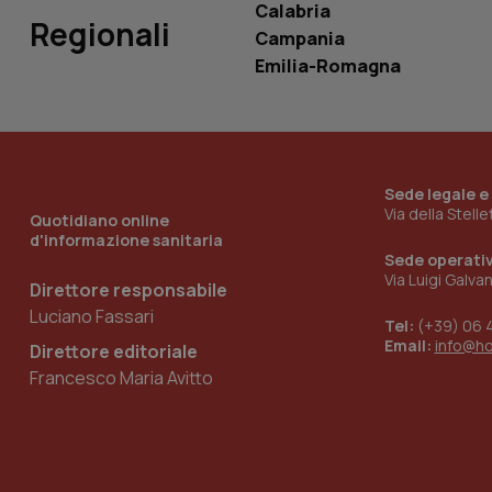
Calabria
Regionali
Campania
Emilia-Romagna
_ga_KM60CM4NPH
Nome
Nome
Sede legale e
VISITOR_INFO1_LIV
Via della Stell
Quotidiano online
_ga_0VMQEQKQ1N
d'informazione sanitaria
Sede operati
Via Luigi Galva
Direttore responsabile
__Secure-YNID
Luciano Fassari
Tel:
(+39) 06 
Email:
info@h
Direttore editoriale
Francesco Maria Avitto
YSC
__Secure-
ROLLOUT_TOKEN