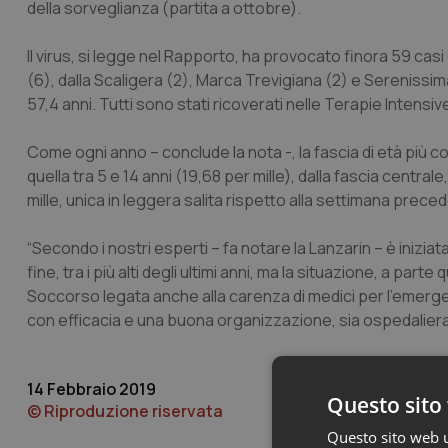
della sorveglianza (partita a ottobre).
Il virus, si legge nel Rapporto, ha provocato finora 59 cas
(6), dalla Scaligera (2), Marca Trevigiana (2) e Serenissim
57,4 anni. Tutti sono stati ricoverati nelle Terapie Intensiv
Come ogni anno – conclude la nota -, la fascia di età più col
quella tra 5 e 14 anni (19,68 per mille), dalla fascia centrale
mille, unica in leggera salita rispetto alla settimana prece
“Secondo i nostri esperti – fa notare la Lanzarin – è inizia
fine, tra i più alti degli ultimi anni, ma la situazione, a pa
Soccorso legata anche alla carenza di medici per l’emergen
con efficacia e una buona organizzazione, sia ospedaliera c
14 Febbraio 2019
Questo sito 
© Riproduzione riservata
Questo sito web ut