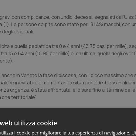
i gravi con complicanze, con undici decessi, segnalati dall’Uls
a (1). Le persone colpite sono state per l’81,4% maschi, con un
e degli ospedali.
pita è quella pediatrica tra 0 e 4 anni (43,75 casi per mille), se
, tra 15 e 64 anni (10,90 per mille) e, da ultima, quella degli ove
dente).
ta anche in Veneto la fase di discesa, con il picco massimo che s
rte qualche inevitabile e momentanea situazione di stress in alcun
za urgenza, è stata affrontata, e lo sarà fino al termine delle
he territoriale”.
web utilizza cookie
ilizza i cookie per migliorare la tua esperienza di navigazione. Ut