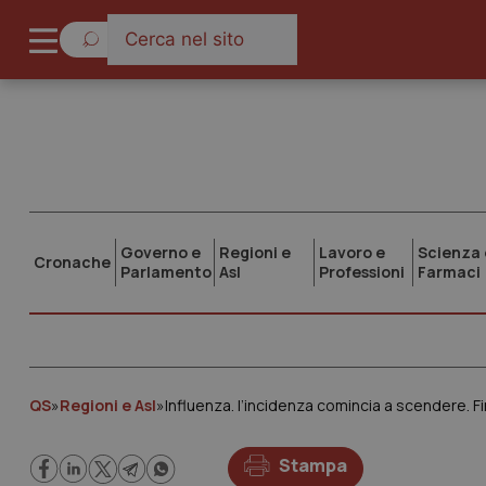
Governo e
Regioni e
Lavoro e
Scienza 
Cronache
Parlamento
Asl
Professioni
Farmaci
QS
»
Regioni e Asl
»
Influenza. l’incidenza comincia a scendere. F
Stampa