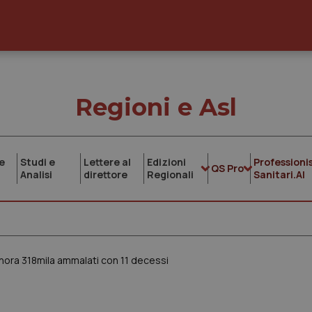
Regioni e Asl
e
Studi e
Lettere al
Edizioni
Professionis
QS Pro
Analisi
direttore
Regionali
Sanitari.AI
inora 318mila ammalati con 11 decessi