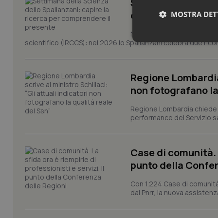
Settimana della Sc
comprendere il pr
MOSTRA DET
Novant'anni dalla fondazion
scientifico (IRCCS): nel 2026 lo Spallanzani celebra due rico
Neces
Regione Lombardia s
non fotografano la
Regione Lombardia chiede al
performance del Servizio san
I cookie necessari con
e l'accesso alle aree 
Case di comunità. L
Nome
punto della Confer
VISITOR_PRIVACY_
Con 1.224 Case di comunità a
dal Pnrr, la nuova assistenza
CookieScriptConse