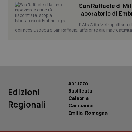
San Raffaele di Mil
laboratorio di Emb
tracking-sites-ironf
L’ Ats Città Metropolitana d
tracking-enable
dell'Irccs Ospedale San Raffaele, afferente alla macroattività 
tracking-sites-ironf
session-id
_ga
Abruzzo
Edizioni
Basilicata
Calabria
PHPSESSID
Regionali
Campania
Emilia-Romagna