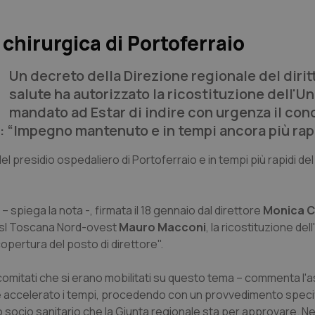
à chirurgica di Portoferraio
Un decreto della Direzione regionale del diritt
salute ha autorizzato la ricostituzione dell'Un
mandato ad Estar di indire con urgenza il con
i: “Impegno mantenuto e in tempi ancora più rapi
el presidio ospedaliero di Portoferraio e in tempi più rapidi del
 – spiega la nota -, firmata il 18 gennaio dal direttore
Monica C
 Asl Toscana Nord-ovest
Mauro Macconi
, la ricostituzione del
opertura del posto di direttore".
 comitati che si erano mobilitati su questo tema – commenta l'
 accelerato i tempi, procedendo con un provvedimento specif
socio sanitario che la Giunta regionale sta per approvare. Nei