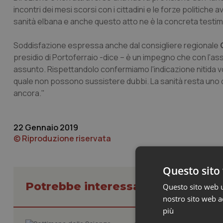
incontri dei mesi scorsi con i cittadini e le forze politich
sanità elbana e anche questo atto ne è la concreta testim
Soddisfazione espressa anche dal consigliere regionale
presidio di Portoferraio -dice – è un impegno che con l'
assunto. Rispettandolo confermiamo l'indicazione nitida volt
quale non possono sussistere dubbi. La sanità resta uno de
ancora."
22 Gennaio 2019
© Riproduzione riservata
Questo sito 
Potrebbe interessarti in Regioni 
Questo sito web ut
nostro sito web ac
più