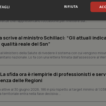
ienza dello Spallanzani: capire la ricerca per
RIFIUTA
esente
TAGLI
ACC
e e trent'anni dal riconoscimento come Istituto di ricovero e cura a 
rrenze che rappresentano l'occasione per riflettere sul...
sari
Statistici
Mar
crive al ministro Schillaci: “Gli attuali indica
 qualità reale del Ssn”
 Ministero della Salute di rivedere il sistema con cui vengono misur
Necessari
Statistici
Marketing
itario nazionale. Lo fa con una lettera firmata dall'assessore al Welf
tribuiscono a rendere fruibile il sito web abilitandone funzionalità di base quali la nav
protette del sito. Il sito web non è in grado di funzionare correttamente senza questi coo
a sfida ora è riempirle di professionisti e serviz
Fornitore
/
Dominio
Scadenza
Descrizione
enza delle Regioni
METADATA
5 mesi 4
Questo cookie viene utilizzato p
YouTube
settimane
scelte di consenso e privacy dell'
.youtube.com
interazione con il sito. Registra i
ttive al 30 giugno 2026, 186 in più rispetto al target minimo di 1.038
del visitatore riguardo a varie pol
 territoriale entra nella fase decisiva:...
impostazioni sulla privacy, garan
preferenze siano onorate nelle se
nt
5 mesi 3
Questo cookie viene utilizzato da
CookieScript