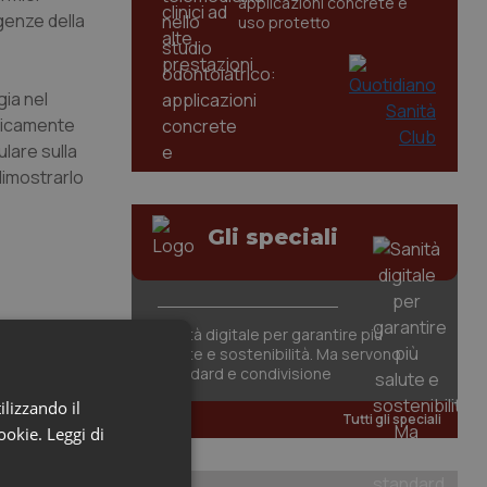
applicazioni concrete e
igenze della
uso protetto
gia nel
blicamente
ulare sulla
dimostrarlo
Gli speciali
Sanità digitale per garantire più
salute e sostenibilità. Ma servono
standard e condivisione
ilizzando il
Tutti gli speciali
cookie.
Leggi di