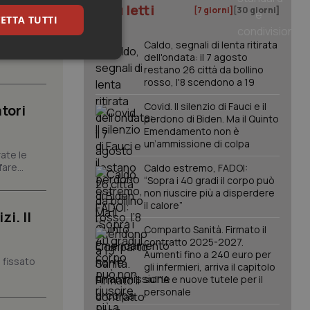
I più letti
[7 giorni]
[30 giorni]
ETTA TUTTI
Caldo, segnali di lenta ritirata
carattere
dell'ondata: il 7 agosto
keting
restano 26 città da bollino
rosso, l'8 scendono a 19
Covid. Il silenzio di Fauci e il
tori
perdono di Biden. Ma il Quinto
Emendamento non è
un’ammissione di colpa
ate le
are...
Caldo estremo, FADOI:
“Sopra i 40 gradi il corpo può
igazione sulle pagine
non riuscire più a disperdere
kie.
il calore”
i. Il
Comparto Sanità. Firmato il
er memorizzare le
contratto 2025-2027.
utente per la loro
Aumenti fino a 240 euro per
 dati sul consenso
 fissato
itiche e
gli infermieri, arriva il capitolo
tendo che le loro
sull'IA e nuove tutele per il
ssioni future.
personale
l servizio Cookie-