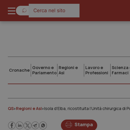
Governo e
Regioni e
Lavoro e
Scienza 
Cronache
Parlamento
Asl
Professioni
Farmaci
QS
»
Regioni e Asl
»
Isola d’Elba, ricostituita l’Unità chirurgica di 
Stampa