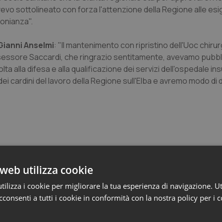
e avevo sottolineato con forza l'attenzione della Regione alle es
onianza".
Gianni Anselmi
: "Il mantenimento con ripristino dell'Uoc chirur
assessore Saccardi, che ringrazio sentitamente, avevamo pub
a alla difesa e alla qualificazione dei servizi dell'ospedale ins
i cardini del lavoro della Regione sull'Elba e avremo modo di 
web utilizza cookie
e Asl
ilizza i cookie per migliorare la tua esperienza di navigazione. Ut
consenti a tutti i cookie in conformità con la nostra policy per i 