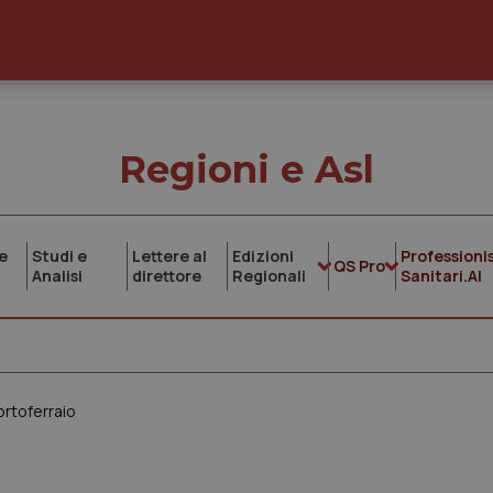
Regioni e Asl
e
Studi e
Lettere al
Edizioni
Professionis
QS Pro
Analisi
direttore
Regionali
Sanitari.AI
Portoferraio