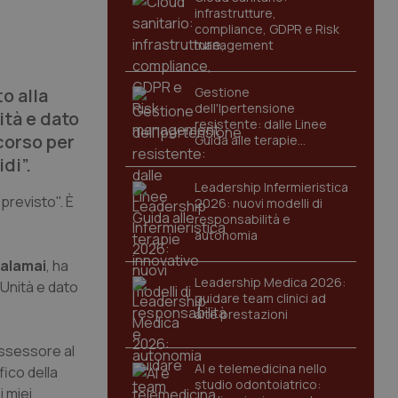
infrastrutture,
compliance, GDPR e Risk
management
o alla
Gestione
dell'Ipertensione
ità e dato
resistente: dalle Linee
corso per
Guida alle terapie
innovative
di”.
Leadership Infermieristica
 previsto". È
2026: nuovi modelli di
responsabilità e
autonomia
alamai
, ha
Leadership Medica 2026:
l'Unità e dato
guidare team clinici ad
alte prestazioni
assessore al
AI e telemedicina nello
ico della
studio odontoiatrico:
 miei