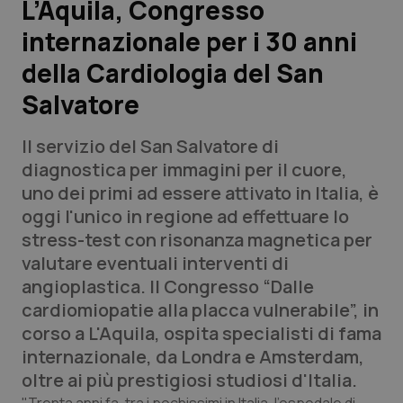
L’Aquila, Congresso
internazionale per i 30 anni
Scienza e Farmaci
della Cardiologia del San
Studi e Analisi
Salvatore
Lettere al direttore
Il servizio del San Salvatore di
diagnostica per immagini per il cuore,
Edizioni Regionali
uno dei primi ad essere attivato in Italia, è
oggi l'unico in regione ad effettuare lo
QS Pro
stress-test con risonanza magnetica per
valutare eventuali interventi di
Professionisti Sanitari.AI
angioplastica. Il Congresso “Dalle
cardiomiopatie alla placca vulnerabile”, in
Abruzzo
QS Pro Gold
corso a L'Aquila, ospita specialisti di fama
internazionale, da Londra e Amsterdam,
QS Club
Newsletter
Basilicata
Artrite & artrosi
oltre ai più prestigiosi studiosi d'Italia.