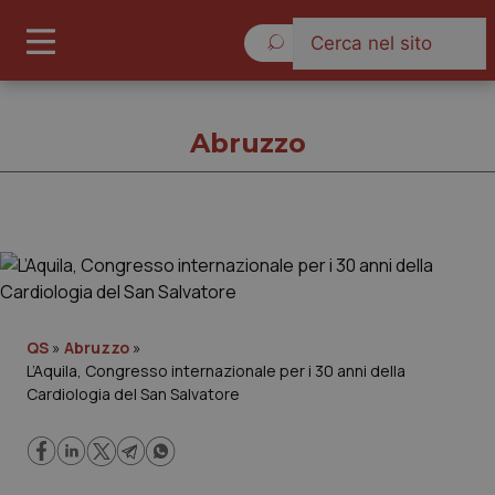
Domenica 9 Agosto 2026
Abruzzo
Abruzzo
Cronache
QS
»
Abruzzo
»
L’Aquila, Congresso internazionale per i 30 anni della
Governo e Parlamento
Cardiologia del San Salvatore
Regioni e Asl
Lavoro e Professioni