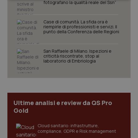
Necessari
Statistici
Marketing
fotografano la qualità reale del Ssn”
Case di comunità. La sfida ora è
riempirle di professionisti e servizi. Il
punto della Conferenza delle Regioni
Necessari
Statistici
Marketing
San Raffaele di Milano. Ispezioni e
I cookie necessari contribuiscono a rendere fruibile il
criticità riscontrate, stop al
sito web abilitandone funzionalità di base quali la
laboratorio di Embriologia
navigazione sulle pagine e l'accesso alle aree
protette del sito. Il sito web non è in grado di
funzionare correttamente senza questi cookie.
Nome
Fornitore
/
Dominio
Scaden
VISITOR_PRIVACY_METADATA
5 mesi
YouTube
settim
.youtube.com
Ultime analisi e review da QS Pro
Gold
Cloud sanitario: infrastrutture,
compliance, GDPR e Risk management