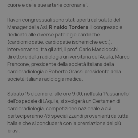
Valle D’Aosta
Oncodermatologia
cuore e delle sue arterie coronarie".
Veneto
Oncoematologia
I lavori congressuali sono stati aperti dal saluto del
Manager della Asl,
Rinaldo Tordera
. Il congresso è
Oncologia & Nutrizione
dedicato alle diverse patologie cardiache
(cardiomiopatie, cardiopatie ischemiche ecc.).
Psoriasi & pelle
Interverranno, tra gli altri, il prof. Carlo Masciocchi,
direttore della radiologia universitaria dell’Aquila, Marco
Francone, presidente della società italiana della
Quotidiano Cardiologia
cardioradiologia e Roberto Grassi presidente della
società italiana radiologia medica.
Quotidiano Chirurgia
Sabato 15 dicembre, alle ore 9.00, nell’aula ‘Passariello’
Quotidiano Oncologia
dell’ospedale di L’Aquila, si svolgerà un Certamen di
cardioradiologia, competizione nazionale a cui
Quotidiano Pediatria
parteciperanno 45 specializzandi provenienti da tutta
Italia e che si concluderà con la premiazione dei più
Rene & patologie urogenitali
bravi.