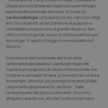
"Trenta anni fa, tra i pochissimi in Italia, l’ospedale di
Calabria
Asma & BPCO
L’Aquila apriva la strada alla diagnostica per immagini
applicata alle patologie del cuore, la moderna
Campania
Car-T
cardioradiologia
. Un’esperienza che, nel corso degli
anni, ha consentito al San Salvatore di acquisire e
Emilia-Romagna
Colesterolo & coronaropatie
consolidare una posizione di grande rilevanza, ben
oltre i confini regionali, sia per professionalità sia per
tecnologie". È quanto si legge in una nota della Asl1
Friuli Venezia Giulia
Dermatite Atopica
Abruzzo.
Lazio
Diabete & glucometri
In occasione del trentennale dell’avvio della
cardioradiologia aquilana il capoluogo regionale
Liguria
Disturbi dell’umore
ospiterà un congresso di respiro internazionale che
richiamerà specialisti di fama, provenienti da Londra e
Lombardia
Dolore
Amsterdam, oltreché i più prestigiosi studiosi d’Italia.
L’importante appuntamento, dal titolo : “Dalle
Marche
Donna & Salute
cardiomiopatie alla placca vulnerabile’, è in corso
all’Aquila in queste ore, all’hotel ‘La dimora del baco’.
Molise
Epatiti