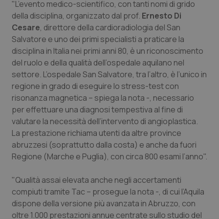
"L’evento medico-scientifico, con tanti nomi di grido
della disciplina, organizzato dal prof.
Ernesto Di
Piemonte
HIV
Cesare
, direttore della cardioradiologia del San
Salvatore e uno dei primi specialisti a praticare la
Provincia Autonoma di Bolzano
Infezioni & Febbre
disciplina in Italia nei primi anni 80, è un riconoscimento
del ruolo e della qualità dell’ospedale aquilano nel
Provincia Autonoma di Trento
Ipertensione & Scompenso
settore. L’ospedale San Salvatore, tra l’altro, è l’unico in
regione in grado di eseguire lo stress-test con
Puglia
Malattie rare
risonanza magnetica – spiega la nota -, necessario
per effettuare una diagnosi tempestiva al fine di
Sardegna
Malattia di Crohn & Rettocolite Ulcerosa
valutare la necessità dell’intervento di angioplastica.
La prestazione richiama utenti da altre province
Sicilia
Neuroscienze & patologie neurodegenerative
abruzzesi (soprattutto dalla costa) e anche da fuori
Regione (Marche e Puglia), con circa 800 esami l’anno".
Toscana
Obesità
"Qualità assai elevata anche negli accertamenti
compiuti tramite Tac – prosegue la nota -, di cui l’Aquila
Umbria
Oftalmologia
dispone della versione più avanzata in Abruzzo, con
oltre 1.000 prestazioni annue centrate sullo studio del