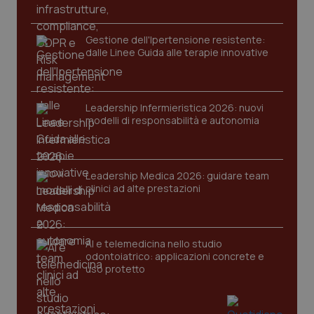
Gestione dell'Ipertensione resistente:
dalle Linee Guida alle terapie innovative
Leadership Infermieristica 2026: nuovi
modelli di responsabilità e autonomia
CookieScriptConsent
5 mesi
CookieScript
settim
www.quotidianosanita.it
Leadership Medica 2026: guidare team
clinici ad alte prestazioni
AI e telemedicina nello studio
odontoiatrico: applicazioni concrete e
uso protetto
tracking-sites-ironfish-
www.quotidianosanita.it
4
tracking-enable
settim