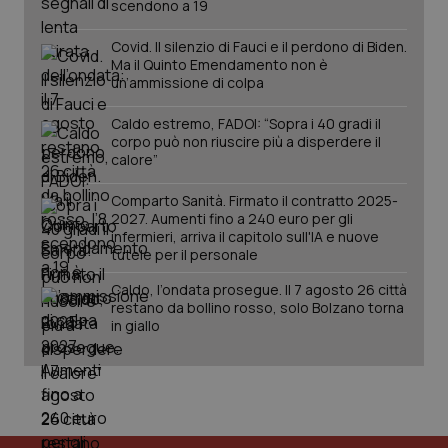
scendono a 19
Covid. Il silenzio di Fauci e il perdono di Biden.
Ma il Quinto Emendamento non è
un’ammissione di colpa
Caldo estremo, FADOI: “Sopra i 40 gradi il
corpo può non riuscire più a disperdere il
calore”
Comparto Sanità. Firmato il contratto 2025-
2027. Aumenti fino a 240 euro per gli
infermieri, arriva il capitolo sull'IA e nuove
tutele per il personale
PHPSESSID
Sessio
PHP.net
www.quotidianosanita.it
Caldo, l’ondata prosegue. Il 7 agosto 26 città
restano da bollino rosso, solo Bolzano torna
in giallo