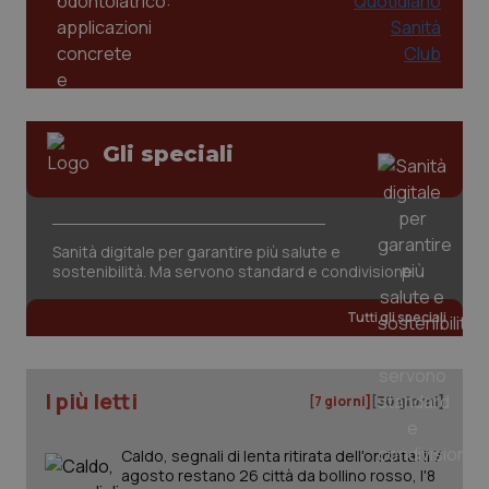
2 gior
tracking-sites-ironfish-
www.quotidianosanita.it
4
session-id
settim
2 gior
Gli speciali
_ga
1 anno
Google LLC
mes
.quotidianosanita.it
Sanità digitale per garantire più salute e
sostenibilità. Ma servono standard e condivisione
Tutti gli speciali
I più letti
[7 giorni]
[30 giorni]
Caldo, segnali di lenta ritirata dell'ondata: il 7
agosto restano 26 città da bollino rosso, l'8