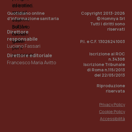
Quotidiano online
Copyright 2013-2026
d'informazione sanitaria
© Homnya Srl
Tutti i diritti sono
riservati
Direttore
responsabile
P.I. e C.F. 13026241003
Luciano Fassari
_ga_KM60CM4NPH
.quotidianosanita.it
1 anno
Iscrizione al ROC
Direttore editoriale
mes
n.34308
Francesco Maria Avitto
Iscrizione Tribunale
di Roma n.115/2013
del 22/05/2013
Riproduzione
riservata
Privacy Policy
Fornitore
/
Cookie Policy
Nome
Scadenza
Descrizion
Dominio
Accessibilità
Nome
Fornitore
/
Dominio
Scadenza
Des
_ga_0VMQEQKQ1N
.quotidianosanita.it
1 anno 1
Questo
mese
cookie
VISITOR_INFO1_LIVE
5 mesi 4
Que
Google LLC
viene
settimane
imp
.youtube.com