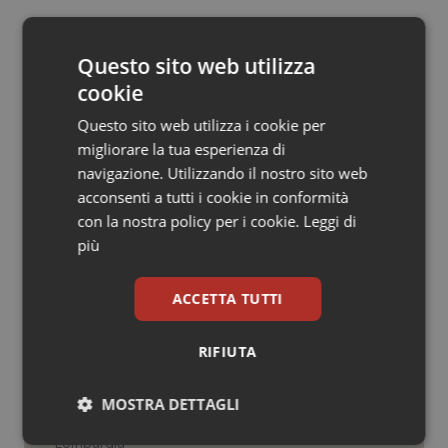
Salute orale & impianti
14 Dicembre 2018
Questo sito web utilizza
© Riproduzione riservata
Sangue & coagulazione
cookie
Tiroide
Questo sito web utilizza i cookie per
migliorare la tua esperienza di
navigazione. Utilizzando il nostro sito web
Tumore al seno
acconsenti a tutti i cookie in conformità
con la nostra policy per i cookie.
Leggi di
Potrebbe interessarti in
Tumore ovarico
più
Abruzzo
Tumori del Polmone & Testa Collo
ACCETTA TUTTI
Settimana della Scienza dello
Tumori gastrointestinali
Spallanzani: capire la ricerca per
RIFIUTA
comprendere il presente
Ulcera & Reflusso
MOSTRA DETTAGLI
Regione Lombardia scrive al ministro
Vaccini
Schillaci: “Gli attuali indicatori non