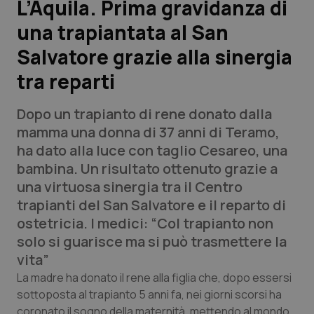
L’Aquila. Prima gravidanza di
una trapiantata al San
Scienza e Farmaci
Salvatore grazie alla sinergia
Studi e Analisi
tra reparti
Lettere al direttore
Dopo un trapianto di rene donato dalla
mamma una donna di 37 anni di Teramo,
Edizioni Regionali
ha dato alla luce con taglio Cesareo, una
bambina. Un risultato ottenuto grazie a
QS Pro
una virtuosa sinergia tra il Centro
trapianti del San Salvatore e il reparto di
Professionisti Sanitari.AI
ostetricia. I medici: “Col trapianto non
solo si guarisce ma si può trasmettere la
Abruzzo
QS Pro Gold
vita”
La madre ha donato il rene alla figlia che, dopo essersi
QS Club
Newsletter
Basilicata
Artrite & artrosi
sottoposta al trapianto 5 anni fa, nei giorni scorsi ha
coronato il sogno della maternità, mettendo al mondo