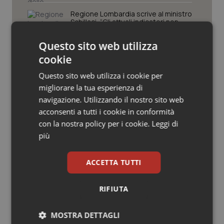
Valle D’Aosta
Oncodermatologia
Regione Lombardia scrive al ministro
Schillaci: “Gli attuali indicatori non
Veneto
Oncoematologia
fotografano la qualità reale del Ssn”
Questo sito web utilizza
Oncologia & Nutrizione
cookie
Case di comunità. La sfida ora è
riempirle di professionisti e servizi. Il
Questo sito web utilizza i cookie per
punto della Conferenza delle Regioni
Psoriasi & pelle
migliorare la tua esperienza di
navigazione. Utilizzando il nostro sito web
Quotidiano Cardiologia
San Raffaele di Milano. Ispezioni e
acconsenti a tutti i cookie in conformità
criticità riscontrate, stop al
con la nostra policy per i cookie.
Leggi di
laboratorio di Embriologia
Quotidiano Chirurgia
più
Quotidiano Oncologia
ACCETTA TUTTI
Quotidiano Pediatria
RIFIUTA
Ultime analisi e review da QS Pro
Gold
Rene & patologie urogenitali
MOSTRA DETTAGLI