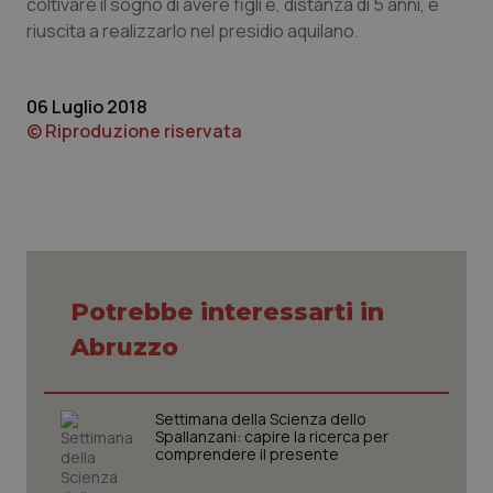
coltivare il sogno di avere figli e, distanza di 5 anni, è
riuscita a realizzarlo nel presidio aquilano.
Piemonte
HIV
Provincia Autonoma di Bolzano
Infezioni & Febbre
06 Luglio 2018
© Riproduzione riservata
Provincia Autonoma di Trento
Ipertensione & Scompenso
Puglia
Malattie rare
Sardegna
Malattia di Crohn & Rettocolite Ulcerosa
Potrebbe interessarti in
Sicilia
Neuroscienze & patologie neurodegenerative
Abruzzo
Toscana
Obesità
Settimana della Scienza dello
Umbria
Oftalmologia
Spallanzani: capire la ricerca per
comprendere il presente