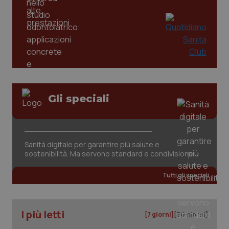
Gli speciali
CookieScriptConsent
5 mesi
CookieScript
settim
www.quotidianosanita.it
Sanità digitale per garantire più salute e
sostenibilità. Ma servono standard e condivisione
Tutti gli speciali
I più letti
[7 giorni]
[30 giorni]