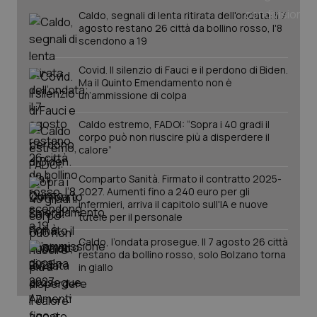
tracking-sites-ironfish-
www.quotidianosanita.it
4
tracking-enable
Caldo, segnali di lenta ritirata dell'ondata: il 7
settim
2 gior
agosto restano 26 città da bollino rosso, l'8
scendono a 19
Covid. Il silenzio di Fauci e il perdono di Biden.
Ma il Quinto Emendamento non è
tracking-sites-ironfish-
www.quotidianosanita.it
4
session-id
un’ammissione di colpa
settim
2 gior
Caldo estremo, FADOI: “Sopra i 40 gradi il
corpo può non riuscire più a disperdere il
calore”
_ga
1 anno
Google LLC
mes
.quotidianosanita.it
Comparto Sanità. Firmato il contratto 2025-
2027. Aumenti fino a 240 euro per gli
infermieri, arriva il capitolo sull'IA e nuove
tutele per il personale
Caldo, l’ondata prosegue. Il 7 agosto 26 città
restano da bollino rosso, solo Bolzano torna
in giallo