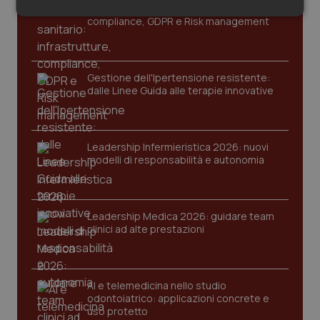
Cloud sanitario: infrastrutture,
Salute orale & impianti
Necessari
Statistici
Marketing
compliance, GDPR e Risk management
Sangue & coagulazione
Gestione dell'Ipertensione resistente:
Tiroide
dalle Linee Guida alle terapie innovative
Necessari
Statistici
Marketing
Tumore al seno
I cookie necessari contribuiscono a rendere fruibile il
Leadership Infermieristica 2026: nuovi
sito web abilitandone funzionalità di base quali la
modelli di responsabilità e autonomia
Tumore ovarico
navigazione sulle pagine e l'accesso alle aree
protette del sito. Il sito web non è in grado di
funzionare correttamente senza questi cookie.
Tumori del Polmone & Testa Collo
Nome
Fornitore
/
Dominio
Scaden
Leadership Medica 2026: guidare team
clinici ad alte prestazioni
VISITOR_PRIVACY_METADATA
5 mesi
YouTube
Tumori gastrointestinali
settim
.youtube.com
Ulcera & Reflusso
AI e telemedicina nello studio
odontoiatrico: applicazioni concrete e
uso protetto
Vaccini