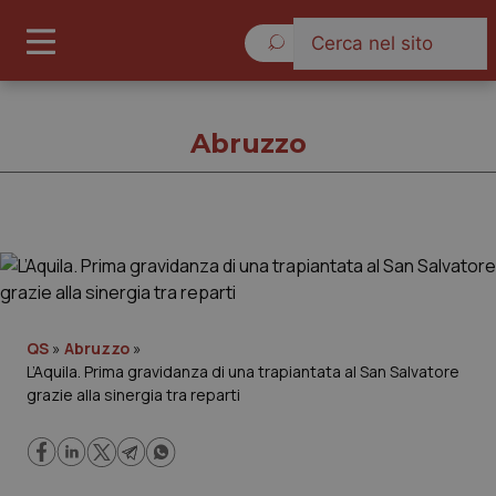
Sabato 8 Agosto 2026
Abruzzo
Abruzzo
Cronache
QS
»
Abruzzo
»
L’Aquila. Prima gravidanza di una trapiantata al San Salvatore
Governo e Parlamento
grazie alla sinergia tra reparti
Regioni e Asl
Lavoro e Professioni