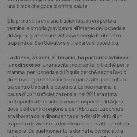
Calabria
Asma & BPCO
una bimba che gode di ottima salute.
Campania
Car-T
È la prima volta che una trapiantata di reni porta a
termine la propria gravidanza all’interno dell’ospedale
di L’Aquila, grazie a una virtuosa sinergia tra il centro
Emilia-Romagna
Colesterolo & coronaropatie
trapianti del San Salvatore e il reparto di ostetricia.
Friuli Venezia Giulia
Dermatite Atopica
La donna, 37 anni, di Teramo, ha partorito la bimba
lunedì scorso
: una nascita importante, oltreché per la
Lazio
Diabete & glucometri
mamma, per l’ospedale di L’Aquila perché segna l’avvio
di una sinergia sistematica e organizzata, per il futuro,
Liguria
Disturbi dell’umore
tra centro trapianti e ostetricia. La neo mamma, a
causa di un’insufficienza renale, nel 2011 era stata
Lombardia
Dolore
sottoposta a trapianto di rene all’ospedale di L’Aquila,
dove c’è il centro regionale per l’Abruzzo. La donna si
Marche
Donna & Salute
era liberata della dipendenza della dialisi in virtù di un
trapianto da vivente: a donarle in rene, infatti, era stata
la madre. Da quel momento la donna ha cominciato a
Molise
Epatiti