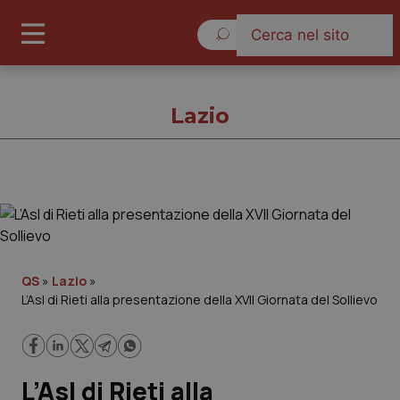
Venerdì 7 Agosto 2026
Lazio
Lazio
Cronache
QS
»
Lazio
»
L’Asl di Rieti alla presentazione della XVII Giornata del Sollievo
Governo e Parlamento
Regioni e Asl
L’Asl di Rieti alla
Lavoro e Professioni