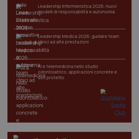
Leadership Infermieristica 2026: nuovi
modelli di responsabilità e autonomia
CookieScriptConsent
5 mesi
CookieScript
Leadership Medica 2026: guidare team
settim
www.quotidianosanita.it
clinici ad alte prestazioni
AI e telemedicina nello studio
odontoiatrico: applicazioni concrete e
uso protetto
tracking-sites-ironfish-
www.quotidianosanita.it
4
tracking-enable
settim
2 gior