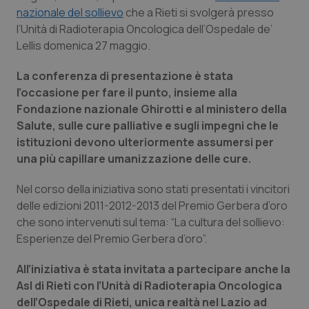
Calabria
Asma & BPCO
nazionale del sollievo
che a Rieti si svolgerà presso
l’Unità di Radioterapia Oncologica dell’Ospedale de’
Lellis domenica 27 maggio.
Campania
Car-T
La conferenza di presentazione è stata
Emilia-Romagna
Colesterolo & coronaropatie
l’occasione per fare il punto, insieme alla
Fondazione nazionale Ghirotti e al ministero della
Friuli Venezia Giulia
Dermatite Atopica
Salute, sulle cure palliative e sugli impegni che le
istituzioni devono ulteriormente assumersi per
Lazio
Diabete & glucometri
una più capillare umanizzazione delle cure.
Nel corso della iniziativa sono stati presentati i vincitori
Liguria
Disturbi dell’umore
delle edizioni 2011-2012-2013 del Premio Gerbera d’oro
che sono intervenuti sul tema: “La cultura del sollievo:
Lombardia
Dolore
Esperienze del Premio Gerbera d’oro”.
Marche
Donna & Salute
All’iniziativa è stata invitata a partecipare anche la
Asl di Rieti con l’Unità di Radioterapia Oncologica
Molise
Epatiti
dell’Ospedale di Rieti, unica realtà nel Lazio ad