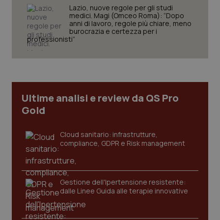
Lazio, nuove regole per gli studi
medici. Magi (Omceo Roma): “Dopo
anni di lavoro, regole più chiare, meno
burocrazia e certezza per i
Necessari
Statistici
Marketing
professionisti”
I cookie necessari contribuiscono a rendere fruibile il
sito web abilitandone funzionalità di base quali la
navigazione sulle pagine e l'accesso alle aree
protette del sito. Il sito web non è in grado di
funzionare correttamente senza questi cookie.
Ultime analisi e review da QS Pro
Nome
Fornitore
/
Dominio
Scaden
Gold
VISITOR_PRIVACY_METADATA
5 mesi
YouTube
settim
.youtube.com
Cloud sanitario: infrastrutture,
compliance, GDPR e Risk management
Gestione dell'Ipertensione resistente:
dalle Linee Guida alle terapie innovative