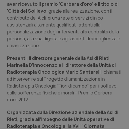
aver ricevuto il premio ‘Gerbera d’oro’ e il titolo di
Piemonte
HIV
‘Città del Sollievo’
grazie alla realizzazione, con il
contributo dell’Alcli, di una rete di servizi clinico-
assistenziali altamente qualificati, attenti alla
Provincia Autonoma di Bolzano
Infezioni & Febbre
personalizzazione degli interventi, alla centralità della
persona, alla sua dignità e agli aspetti di accoglienza e
Provincia Autonoma di Trento
Ipertensione & Scompenso
umanizzazione.
Puglia
Malattie rare
Presenti, il direttore generale della Asl di Rieti
Marinella D’Innocenzo e il direttore della Unità di
Sardegna
Malattia di Crohn & Rettocolite Ulcerosa
Radioterapia Oncologica Mario Santarelli
, chiamati
ad intervenire sul Progetto di umanizzazione in
Sicilia
Neuroscienze & patologie neurodegenerative
Radioterapia Oncologia “Fiori di campo” per il sollievo
dalle sofferenze fisiche e morali – Premio Gerbera
d’oro 2012.
Toscana
Obesità
Organizzata dalla Direzione aziendale della Asl di
Umbria
Oftalmologia
Rieti, grazie all’impegno delle Unità operative di
Radioterapia e Oncologia, la XVII "Giornata