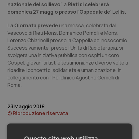
Valle D’Aosta
Oncodermatologia
nazionale del sollievo"
a
Rieti si celebrerà
domenica 27 maggio presso l’Ospedale de’ Lellis.
Veneto
Oncoematologia
La Giornata prevede
una messa, celebrata dal
Vescovo di Rieti Mons. Domenico Pompili e Mons.
Oncologia & Nutrizione
Lorenzo Chiarinelli presso la Cappella del nosocomio.
Successivamente, presso l’Unità di Radioterapia, si
Psoriasi & pelle
svolgerà una iniziativa pubblica con ospiti un coro
Gospel, giovani artisti e testimonianze diverse volte a
Quotidiano Cardiologia
ribadire i concetti di solidarietà e umanizzazione, in
collegamento con il Policlinico Agostino Gemelli di
Quotidiano Chirurgia
Roma.
Quotidiano Oncologia
23 Maggio 2018
© Riproduzione riservata
Quotidiano Pediatria
Rene & patologie urogenitali
Questo sito web utilizza