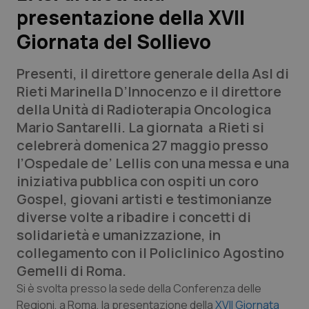
presentazione della XVII
Scienza e Farmaci
Giornata del Sollievo
Studi e Analisi
Presenti, il direttore generale della Asl di
Rieti Marinella D’Innocenzo e il direttore
Lettere al direttore
della Unità di Radioterapia Oncologica
Mario Santarelli. La giornata a Rieti si
Edizioni Regionali
celebrerà domenica 27 maggio presso
l’Ospedale de’ Lellis con una messa e una
QS Pro
iniziativa pubblica con ospiti un coro
Gospel, giovani artisti e testimonianze
Professionisti Sanitari.AI
diverse volte a ribadire i concetti di
solidarietà e umanizzazione, in
Abruzzo
QS Pro Gold
collegamento con il Policlinico Agostino
Gemelli di Roma.
QS Club
Newsletter
Basilicata
Artrite & artrosi
Si è svolta presso la sede della Conferenza delle
Regioni, a Roma, la presentazione della
XVII Giornata