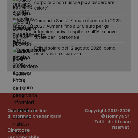
corpo può non riuscire più a disperdere il
calore”
Comparto Sanità. Firmato il contratto 2025-
2027. Aumenti fino a 240 euro per gli
infermieri, arriva il capitolo sull'IA e nuove
tutele per il personale
Eclissi solare del 12 agosto 2026, come
osservarla in sicurezza
PHPSESSID
Sessio
PHP.net
www.quotidianosanita.it
Quotidiano online
Copyright 2013-2026
d'informazione sanitaria
© Homnya Srl
Tutti i diritti sono
riservati
Direttore
responsabile