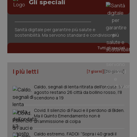
Gli speciali
tracking-sites-ironfish-
www.quotidianosanita.it
4
session-id
settim
2 gior
Sanità digitale per garantire più salute e
sostenibilità. Ma servono standard e condivisione
_ga
1 anno
Google LLC
mes
.quotidianosanita.it
Tutti gli speciali
I più letti
[7 giorni]
[30 giorni]
Caldo, segnali di lenta ritirata dell'ondata: il 7
agosto restano 26 città da bollino rosso, l'8
scendono a 19
Covid. Il silenzio di Fauci e il perdono di Biden.
Ma il Quinto Emendamento non è
un’ammissione di colpa
Caldo estremo, FADOI: “Sopra i 40 gradi il