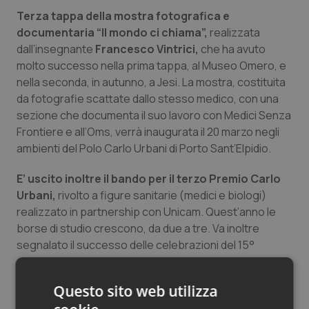
Salute orale & impianti
Terza tappa della mostra fotografica e
documentaria “Il mondo ci chiama”,
realizzata
dall’insegnante
Francesco Vintrici,
che ha avuto
Sangue & coagulazione
molto successo nella prima tappa, al Museo Omero, e
nella seconda, in autunno, a Jesi. La mostra, costituita
Tiroide
da fotografie scattate dallo stesso medico, con una
sezione che documenta il suo lavoro con Medici Senza
Tumore al seno
Frontiere e all’Oms, verrà inaugurata il 20 marzo negli
ambienti del Polo Carlo Urbani di Porto Sant’Elpidio.
Tumore ovarico
E’ uscito inoltre il bando per il terzo Premio Carlo
Tumori del Polmone & Testa Collo
Urbani,
rivolto a figure sanitarie (medici e biologi)
realizzato in partnership con Unicam. Quest’anno le
borse di studio crescono, da due a tre. Va inoltre
Tumori gastrointestinali
segnalato il successo delle celebrazioni del 15°
anniversario, culminate con il ricordo di Carlo Urbani,
Ulcera & Reflusso
nel giugno scorso, all’Assemblea Generale degli Stati
Questo sito web utilizza
membri Oms, a Ginevra. La figura di Carlo è stata
Vaccini