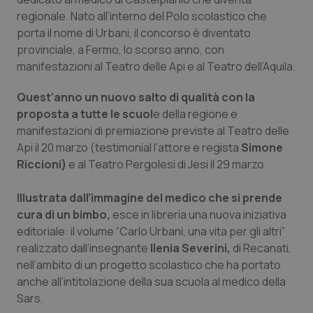
Valle D’Aosta
Oncodermatologia
regionale. Nato all’interno del Polo scolastico che
porta il nome di Urbani, il concorso è diventato
Veneto
Oncoematologia
provinciale, a Fermo, lo scorso anno, con
manifestazioni al Teatro delle Api e al Teatro dell’Aquila.
Oncologia & Nutrizione
Quest’anno un nuovo salto di qualità con la
Psoriasi & pelle
proposta a tutte le scuol
e della regione e
manifestazioni di premiazione previste al Teatro delle
Quotidiano Cardiologia
Api il 20 marzo (testimonial l’attore e regista
Simone
Riccioni)
e al Teatro Pergolesi di Jesi il 29 marzo.
Quotidiano Chirurgia
Illustrata dall’immagine del medico che si prende
cura di un bimbo,
esce in libreria una nuova iniziativa
Quotidiano Oncologia
editoriale: il volume “Carlo Urbani, una vita per gli altri”
realizzato dall’insegnante
Ilenia Severini,
di Recanati,
Quotidiano Pediatria
nell’ambito di un progetto scolastico che ha portato
anche all’intitolazione della sua scuola al medico della
Rene & patologie urogenitali
Sars.