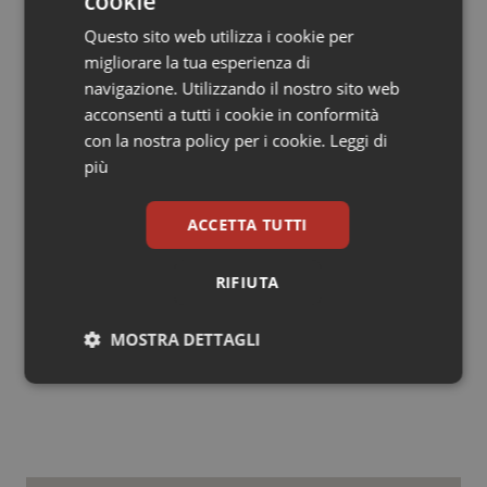
cookie
ricordata in apertura di assemblea, in plenaria.
Questo sito web utilizza i cookie per
Alla memoria del medico marchigiano Carlo Urbani
migliorare la tua esperienza di
è stato dedicato il premio Picchio d’oro
nel corso
navigazione. Utilizzando il nostro sito web
della Giornata delle Marche 2013 per “la tenacia in cui si
acconsenti a tutti i cookie in conformità
può ritrovare il carattere dei marchigiani che lo
con la nostra policy per i cookie.
Leggi di
ricordano con grande affetto, ammirazione e stima,
più
così come hanno fatto anche in Vietnam ad Hanoi dove
Urbani ricoprì per tre anni il ruolo di consulente
ACCETTA TUTTI
dell’OMS per il controllo delle malattie parassitarie nel
Pacifico Occidentale”.
RIFIUTA
14 Marzo 2019
MOSTRA DETTAGLI
© Riproduzione riservata
Necessari
Statistici
Marketing