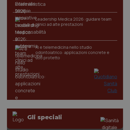
tracking-sites-ironfish-
www.quotidianosanita.it
4
session-id
settim
2 gior
Leadership Medica 2026: guidare team
clinici ad alte prestazioni
_ga
1 anno
Google LLC
mes
.quotidianosanita.it
AI e telemedicina nello studio
odontoiatrico: applicazioni concrete e
uso protetto
Gli speciali