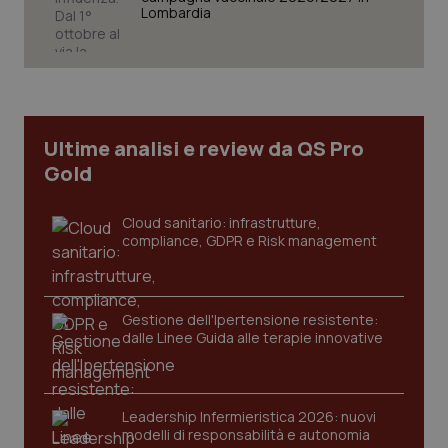
Lombardia
CookieScriptConsent
5 mesi
CookieScript
settim
www.quotidianosanita.it
Ultime analisi e review da QS Pro
Gold
Cloud sanitario: infrastrutture,
compliance, GDPR e Risk management
Gestione dell'Ipertensione resistente:
tracking-sites-ironfish-
www.quotidianosanita.it
4
dalle Linee Guida alle terapie innovative
tracking-enable
settim
2 gior
Leadership Infermieristica 2026: nuovi
modelli di responsabilità e autonomia