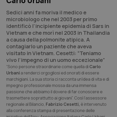
Carlo Urbani
Sedici anni fa moriva il medico e
Scienza e Farmaci
microbiologo che nel 2003 per primo
identificò l’incipiente epidemia di Sars in
Studi e Analisi
Vietnam e che morì nel 2003 in Thailandia
a causa della polmonite atipica. A
Lettere al direttore
contagiarlo un paziente che aveva
visitato in Vietnam. Cesetti: “Teniamo
Edizioni Regionali
vivo l’impegno di un uomo eccezionale”
QS Pro
“Sono persone straordinarie come quella di
Carlo
Urbani
a renderci orgogliosi ed onorati di essere
marchigiani. La sua storia ci racconta un’idea di vita e di
Professionisti Sanitari.AI
impegno professionale mossa da una immensa
passione che abbiamo il dovere di far conoscere e
Abruzzo
QS Pro Gold
trasmettere soprattutto ai giovani”. Così l’assessore
regionale al Bilancio,
Fabrizio Cesetti,
è intervenuto
QS Club
Newsletter
Basilicata
Artrite & artrosi
alla conferenza stampa di presentazione delle
iniziative dell’Aicu, Associazione Italiana Carlo Urbani