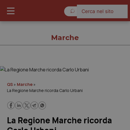
Giovedì 6 Agosto 2026
Marche
Marche
Cronache
QS
»
Marche
»
La Regione Marche ricorda Carlo Urbani
Governo e Parlamento
Regioni e Asl
La Regione Marche ricorda
Lavoro e Professioni