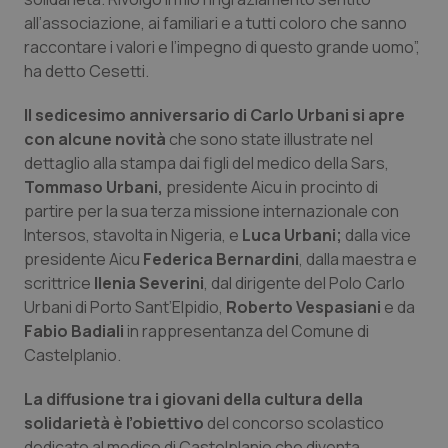
all’associazione, ai familiari e a tutti coloro che sanno
Piemonte
HIV
raccontare i valori e l’impegno di questo grande uomo”,
ha detto Cesetti.
Provincia Autonoma di Bolzano
Infezioni & Febbre
Il sedicesimo anniversario di Carlo Urbani si apre
Provincia Autonoma di Trento
Ipertensione & Scompenso
con alcune novità
che sono state illustrate nel
dettaglio alla stampa dai figli del medico della Sars,
Tommaso Urbani,
presidente Aicu in procinto di
Puglia
Malattie rare
partire per la sua terza missione internazionale con
Intersos, stavolta in Nigeria, e
Luca Urbani;
dalla vice
Sardegna
Malattia di Crohn & Rettocolite Ulcerosa
presidente Aicu
Federica Bernardini
, dalla maestra e
scrittrice
Ilenia Severini
, dal dirigente del Polo Carlo
Sicilia
Neuroscienze & patologie neurodegenerative
Urbani di Porto Sant’Elpidio,
Roberto Vespasiani
e da
Fabio Badiali
in rappresentanza del Comune di
Toscana
Obesità
Castelplanio.
Umbria
Oftalmologia
La diffusione tra i giovani della cultura della
solidarietà è l’obiettivo
del concorso scolastico
dedicato al medico di Castelplanio che diventa