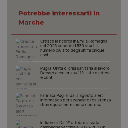
Potrebbe interessarti in
Necessari
Statistici
Marketing
Marche
I cookie necessari contribuiscono a rendere fruibile il
sito web abilitandone funzionalità di base quali la
navigazione sulle pagine e l'accesso alle aree
protette del sito. Il sito web non è in grado di
Cresce la ricerca in Emilia-Romagna:
funzionare correttamente senza questi cookie.
nel 2025 condotti 1.530 studi, il
numero più alto degli ultimi cinque
Nome
Fornitore
/
Dominio
Scaden
anni
VISITOR_PRIVACY_METADATA
5 mesi
YouTube
settim
.youtube.com
Puglia. Unità di crisi sanitaria al lavoro,
Decaro accelera su 118, liste d’attesa
e conti
Farmaci. Puglia, dal 3 agosto alert
informatico per segnalare l’esistenza
di un equivalente meno costoso
Influenza. Dal 1° ottobre al via la
campagna vaccinale 2026/2027 in