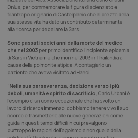
Calabria
Asma & BPCO
Onlus, per commemorare la figura di scienziato e
filantropo originario di Castelplanio che al prezzo della
Campania
Car-T
sua stessa vita ha dato un contributo determinante
alla ricerca per debellare la Sars.
Emilia-Romagna
Colesterolo & coronaropatie
Sono passati sedici anni dalla morte del medico
che nel 2003
per primo identificò l’incipiente epidemia
Friuli Venezia Giulia
Dermatite Atopica
di Sars in Vietnam e che morì nel 2003 in Thailandia a
causa della polmonite atipica. A contagiarlo un
Lazio
Diabete & glucometri
paziente che aveva visitato ad Hanoi.
Liguria
Disturbi dell’umore
“Nella sua perseveranza, dedizione verso i più
deboli, umanità e spirito di sacrificio,
Carlo Urbani è
Lombardia
Dolore
l’esempio di un uomo eccezionale che ha svolto un
lavoro di ricerca immenso, dobbiamo tenere vivo il suo
ricordo e trasmetterlo alle nuove generazioni come
Marche
Donna & Salute
guida in questi tempi difficili in cui prevalgono
purtroppo le ragioni dell’egoismo e non quelle della
Molise
Epatiti
solidarietà. Rivolgo il mio ringraziamento sentito