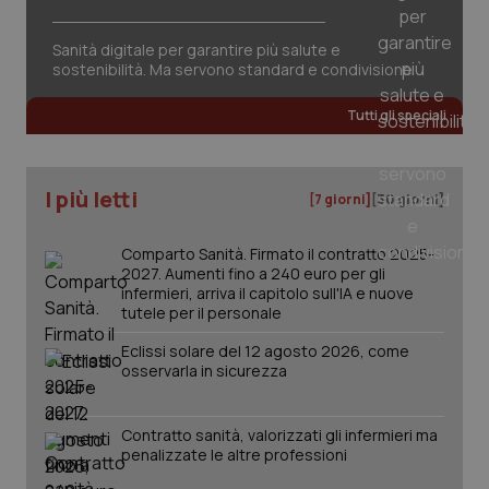
Sanità digitale per garantire più salute e
sostenibilità. Ma servono standard e condivisione
Tutti gli speciali
PHPSESSID
Sessio
PHP.net
I più letti
[7 giorni]
[30 giorni]
www.quotidianosanita.it
Comparto Sanità. Firmato il contratto 2025-
2027. Aumenti fino a 240 euro per gli
infermieri, arriva il capitolo sull'IA e nuove
tutele per il personale
Eclissi solare del 12 agosto 2026, come
osservarla in sicurezza
Contratto sanità, valorizzati gli infermieri ma
penalizzate le altre professioni