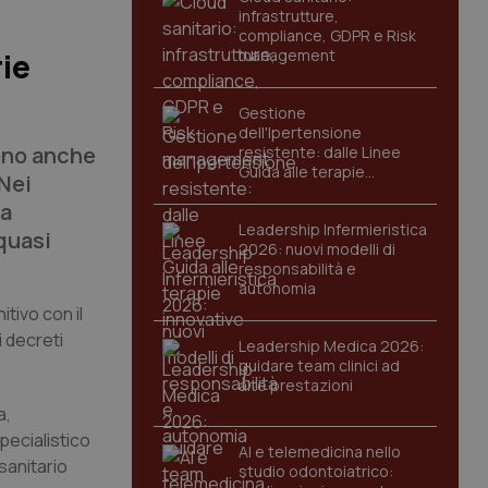
infrastrutture,
compliance, GDPR e Risk
management
rie
Gestione
dell'Ipertensione
sono anche
resistente: dalle Linee
Guida alle terapie
Nei
innovative
ra
Leadership Infermieristica
quasi
2026: nuovi modelli di
responsabilità e
autonomia
tivo con il
i decreti
Leadership Medica 2026:
guidare team clinici ad
alte prestazioni
a,
specialistico
AI e telemedicina nello
 sanitario
studio odontoiatrico: