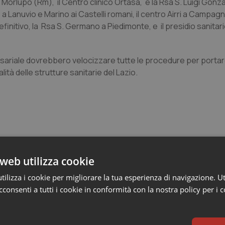
a a Morlupo (Rm), il Centro clinico Ortasa, e la Rsa S. Luigi Gonz
l, a Lanuvio e Marino ai Castelli romani, il centro Airri a Campa
initivo, la Rsa S. Germano a Piedimonte, e il presidio sanitari
issariale dovrebbero velocizzare tutte le procedure per portar
lità delle strutture sanitarie del Lazio.
web utilizza cookie
e Asl
ilizza i cookie per migliorare la tua esperienza di navigazione. Ut
consenti a tutti i cookie in conformità con la nostra policy per i 
ienza dello Spallanzani: capire la ricerca per
esente