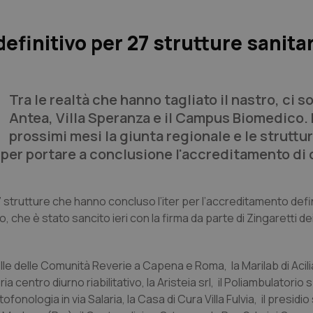
definitivo per 27 strutture sanita
Tra le realtà che hanno tagliato il nastro, ci 
Antea, Villa Speranza e il Campus Biomedico. 
prossimi mesi la giunta regionale e le struttu
per portare a conclusione l'accreditamento di 
strutture che hanno concluso l’iter per l’accreditamento defini
 che è stato sancito ieri con la firma da parte di Zingaretti de
lle delle Comunità Reverie a Capena e Roma, la Marilab di Acili
a centro diurno riabilitativo, la Aristeia srl, il Poliambulatorio 
ofonologia in via Salaria, la Casa di Cura Villa Fulvia, il presidio