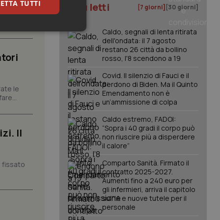
ETTA TUTTI
I più letti
[7 giorni]
[30 giorni]
carattere
Caldo, segnali di lenta ritirata
keting
dell'ondata: il 7 agosto
restano 26 città da bollino
tori
rosso, l'8 scendono a 19
Covid. Il silenzio di Fauci e il
perdono di Biden. Ma il Quinto
ate le
Emendamento non è
are...
un’ammissione di colpa
Caldo estremo, FADOI:
igazione sulle pagine
“Sopra i 40 gradi il corpo può
kie.
i. Il
non riuscire più a disperdere
il calore”
er memorizzare le
Comparto Sanità. Firmato il
 fissato
utente per la loro
 dati sul consenso
contratto 2025-2027.
itiche e
Aumenti fino a 240 euro per
tendo che le loro
gli infermieri, arriva il capitolo
ssioni future.
sull'IA e nuove tutele per il
l servizio Cookie-
personale
erenze di consenso
sario che il banner