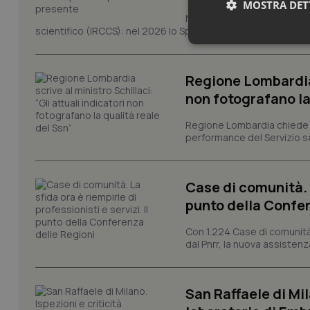
MOSTRA DET
Novant'anni dalla fondazion
scientifico (IRCCS): nel 2026 lo Spallanzani celebra due rico
Neces
Regione Lombardia s
non fotografano la
Regione Lombardia chiede al
performance del Servizio san
I cookie necessari con
e l'accesso alle aree 
Case di comunità. L
punto della Confer
Nome
VISITOR_PRIVACY_
Con 1.224 Case di comunità a
dal Pnrr, la nuova assistenza
San Raffaele di Mil
CookieScriptConse