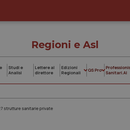
Regioni e Asl
e
Studi e
Lettere al
Edizioni
Professionis
QS Pro
Analisi
direttore
Regionali
Sanitari.AI
27 strutture sanitarie private