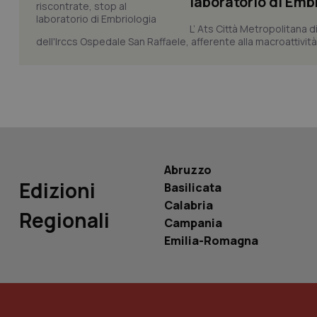
laboratorio di Emb
L’ Ats Città Metropolitana d
tracking-sites-ironf
dell'Irccs Ospedale San Raffaele, afferente alla macroattività 
tracking-enable
tracking-sites-ironf
session-id
_ga
Abruzzo
Edizioni
Basilicata
Calabria
Regionali
PHPSESSID
Campania
Emilia-Romagna
_ga_KM60CM4NPH