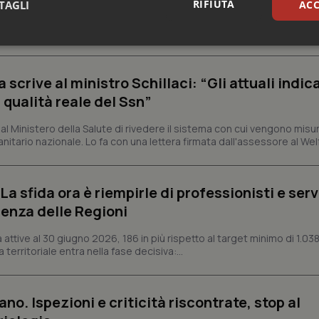
RIFIUTA
TAGLI
ACC
e e trent'anni dal riconoscimento come Istituto di ricovero e cura a 
rrenze che rappresentano l'occasione per riflettere sul...
sari
Statistici
Mar
crive al ministro Schillaci: “Gli attuali indica
 qualità reale del Ssn”
 Ministero della Salute di rivedere il sistema con cui vengono misur
itario nazionale. Lo fa con una lettera firmata dall'assessore al Welf
Necessari
Statistici
Marketing
tribuiscono a rendere fruibile il sito web abilitandone funzionalità di base quali la nav
protette del sito. Il sito web non è in grado di funzionare correttamente senza questi coo
a sfida ora è riempirle di professionisti e serviz
enza delle Regioni
Fornitore
/
Dominio
Scadenza
Descrizione
METADATA
5 mesi 4
Questo cookie viene utilizzato p
YouTube
ttive al 30 giugno 2026, 186 in più rispetto al target minimo di 1.038
settimane
scelte di consenso e privacy dell'
.youtube.com
interazione con il sito. Registra i
 territoriale entra nella fase decisiva:...
del visitatore riguardo a varie pol
impostazioni sulla privacy, garan
preferenze siano onorate nelle se
ano. Ispezioni e criticità riscontrate, stop al
nt
5 mesi 3
Questo cookie viene utilizzato da
CookieScript
settimane
Script.com per ricordare le pref
www.quotidianosanita.it
sui cookie dei visitatori. È neces