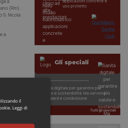
aga a
applicazioni concrete e
uso protetto
gnano (Rm).
o S. Nicola
e a
Gli speciali
Sanità digitale per garantire più
salute e sostenibilità. Ma servono
standard e condivisione
ilizzando il
cookie.
Leggi di
Tutti gli speciali