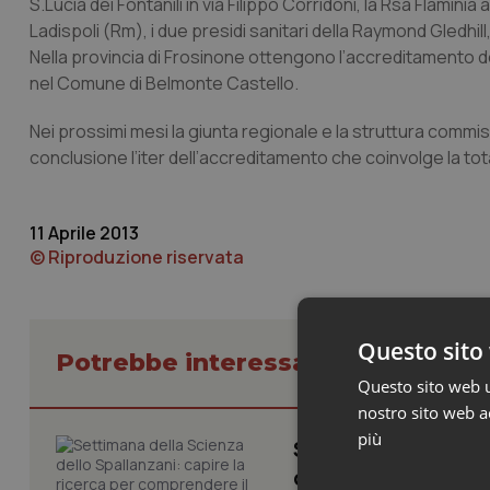
S.Lucia dei Fontanili in via Filippo Corridoni, la Rsa Flamini
Ladispoli (Rm), i due presidi sanitari della Raymond Gledhil
Nella provincia di Frosinone ottengono l’accreditamento def
nel Comune di Belmonte Castello.
Nei prossimi mesi la giunta regionale e la struttura comm
conclusione l’iter dell’accreditamento che coinvolge la tota
11 Aprile 2013
© Riproduzione riservata
Questo sito 
Potrebbe interessarti in Regioni 
Questo sito web ut
nostro sito web ac
più
Settimana della Sc
comprendere il pr