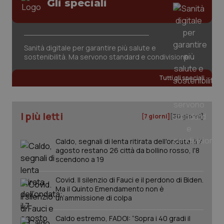
Gli speciali
Sanità digitale per garantire più salute e
sostenibilità. Ma servono standard e condivisione
tracking-sites-ironfish-
www.quotidianosanita.it
4
tracking-enable
settim
Tutti gli speciali
2 gior
I più letti
[7 giorni]
[30 giorni]
tracking-sites-ironfish-
www.quotidianosanita.it
4
session-id
settim
2 gior
Caldo, segnali di lenta ritirata dell'ondata: il 7
agosto restano 26 città da bollino rosso, l'8
scendono a 19
Covid. Il silenzio di Fauci e il perdono di Biden.
_ga
1 anno
Google LLC
Ma il Quinto Emendamento non è
mes
.quotidianosanita.it
un’ammissione di colpa
Caldo estremo, FADOI: “Sopra i 40 gradi il