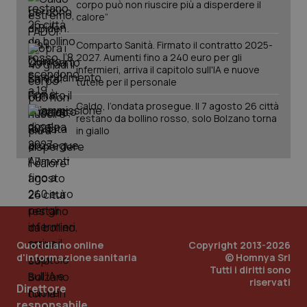
corpo può non riuscire più a disperdere il
calore”
Comparto Sanità. Firmato il contratto 2025-
2027. Aumenti fino a 240 euro per gli
infermieri, arriva il capitolo sull'IA e nuove
tutele per il personale
Caldo, l’ondata prosegue. Il 7 agosto 26 città
restano da bollino rosso, solo Bolzano torna
in giallo
Quotidiano online
Copyright 2013-2026
d'informazione sanitaria
© Homnya Srl
Tutti i diritti sono
riservati
Direttore
PHPSESSID
Sessio
PHP.net
www.quotidianosanita.it
responsabile