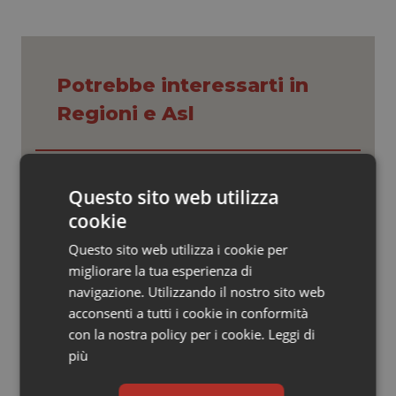
Valle D’Aosta
Oncodermatologia
Veneto
Oncoematologia
Potrebbe interessarti in
Oncologia & Nutrizione
Regioni e Asl
Psoriasi & pelle
Settimana della Scienza dello
Quotidiano Cardiologia
Spallanzani: capire la ricerca per
Questo sito web utilizza
comprendere il presente
cookie
Quotidiano Chirurgia
Questo sito web utilizza i cookie per
Regione Lombardia scrive al ministro
Schillaci: “Gli attuali indicatori non
migliorare la tua esperienza di
Quotidiano Oncologia
fotografano la qualità reale del Ssn”
navigazione. Utilizzando il nostro sito web
acconsenti a tutti i cookie in conformità
Quotidiano Pediatria
con la nostra policy per i cookie.
Leggi di
Case di comunità. La sfida ora è
riempirle di professionisti e servizi. Il
più
punto della Conferenza delle Regioni
Rene & patologie urogenitali