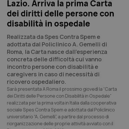
Lazio. Arriva la prima Carta
dei diritti delle persone con
Scienza e Farmaci
disabilità in ospedale
Studi e Analisi
Realizzata da Spes Contra Spem e
Lettere al direttore
adottata dal Policlinico A. Gemelli di
Roma, la Carta nasce dall’esperienza
Edizioni Regionali
concreta delle difficoltà cui vanno
incontro persone con disabilità e
QS Pro
caregivers in caso di necessità di
ricovero ospedaliero.
Professionisti Sanitari.AI
Sarà presentata A Roma il prossimo giovedì la “Carta
dei Diritti delle Persone con Disabilità in Ospedale”
realizzata per la prima volta in Italia dalla cooperativa
Abruzzo
QS Pro Gold
sociale Spes Contra Spem e adottata dal Policlinico
QS Club
Newsletter
universitario “A. Gemelli”, a partire dal processo di
Basilicata
Artrite & artrosi
riorganizzazione delle proprie attività avviato con il