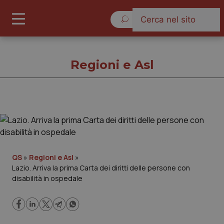
Domenica 9 Agosto 2026
Regioni e Asl
Regioni e Asl
Cronache
QS
»
Regioni e Asl
»
Lazio. Arriva la prima Carta dei diritti delle persone con
Governo e Parlamento
disabilità in ospedale
Regioni e Asl
Lavoro e Professioni