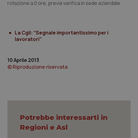
rotazione a 0 ore, previa verifica in sede aziendale
Piemonte
HIV
Provincia Autonoma di Bolzano
Infezioni & Febbre
La Cgil: “Segnale importantissimo per i
lavoratori”
Provincia Autonoma di Trento
Ipertensione & Scompenso
Puglia
Malattie rare
10 Aprile 2013
© Riproduzione riservata
Sardegna
Malattia di Crohn & Rettocolite Ulcerosa
Sicilia
Neuroscienze & patologie neurodegenerative
Toscana
Obesità
Potrebbe interessarti in
Umbria
Oftalmologia
Regioni e Asl