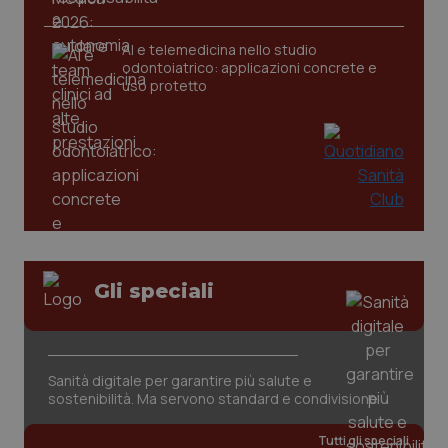
AI e telemedicina nello studio
odontoiatrico: applicazioni concrete e
uso protetto
CookieScriptConsent
5 mesi
CookieScript
settim
www.quotidianosanita.it
Gli speciali
Sanità digitale per garantire più salute e
sostenibilità. Ma servono standard e condivisione
Tutti gli speciali