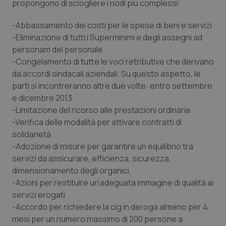
propongono di sciogliere i nodi più complessi:
Calabria
Asma & BPCO
-Abbassamento dei costi per le spese di beni e servizi
Campania
Car-T
-Eliminazione di tutti i Superminimi e degli assegni ad
personam del personale
Emilia-Romagna
Colesterolo & coronaropatie
-Congelamento di tutte le voci retributive che derivano
da accordi sindacali aziendali. Su questo aspetto, le
parti si incontreranno altre due volte: entro settembre
Friuli Venezia Giulia
Dermatite Atopica
e dicembre 2013
-Limitazione del ricorso alle prestazioni ordinarie
Lazio
Diabete & glucometri
-Verifica delle modalità per attivare contratti di
solidarietà
Liguria
Disturbi dell’umore
-Adozione di misure per garantire un equilibrio tra
servizi da assicurare, efficienza, sicurezza,
Lombardia
Dolore
dimensionamento degli organici,
-Azioni per restituire un’adeguata immagine di qualità ai
Marche
Donna & Salute
servizi erogati
-Accordo per richiedere la cig in deroga almeno per 4
Molise
Epatiti
mesi per un numero massimo di 200 persone a