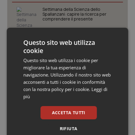
Valle D’Aosta
Oncodermatologia
Settimana della Scienza dello
Spallanzani: capire la ricerca per
Veneto
Oncoematologia
comprendere il presente
Oncologia & Nutrizione
Regione Lombardia scrive al ministro
Questo sito web utilizza
Schillaci: “Gli attuali indicatori non
Psoriasi & pelle
fotografano la qualità reale del Ssn”
cookie
Questo sito web utilizza i cookie per
Quotidiano Cardiologia
Case di comunità. La sfida ora è
migliorare la tua esperienza di
riempirle di professionisti e servizi. Il
navigazione. Utilizzando il nostro sito web
punto della Conferenza delle Regioni
Quotidiano Chirurgia
acconsenti a tutti i cookie in conformità
con la nostra policy per i cookie.
Leggi di
Quotidiano Oncologia
San Raffaele di Milano. Ispezioni e
più
criticità riscontrate, stop al
laboratorio di Embriologia
Quotidiano Pediatria
ACCETTA TUTTI
Rene & patologie urogenitali
RIFIUTA