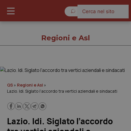
Domenica 9 Agosto 2026
Regioni e Asl
Regioni e Asl
Cronache
QS
»
Regioni e Asl
»
Lazio. Idi. Siglato l’accordo tra vertici aziendali e sindacati
Governo e Parlamento
Regioni e Asl
Lazio. Idi. Siglato l’accordo
Lavoro e Professioni