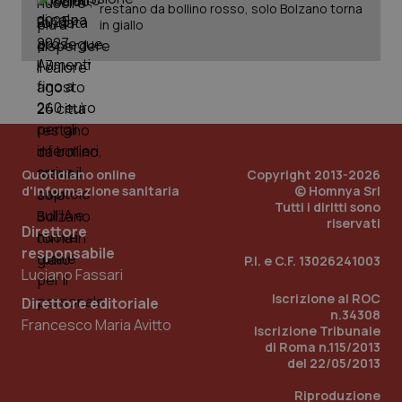
restano da bollino rosso, solo Bolzano torna
in giallo
Quotidiano online
Copyright 2013-2026
d'informazione sanitaria
© Homnya Srl
Tutti i diritti sono
riservati
Direttore
responsabile
P.I. e C.F. 13026241003
Luciano Fassari
Iscrizione al ROC
Direttore editoriale
PHPSESSID
Sessio
PHP.net
n.34308
www.quotidianosanita.it
Francesco Maria Avitto
Iscrizione Tribunale
di Roma n.115/2013
del 22/05/2013
Riproduzione