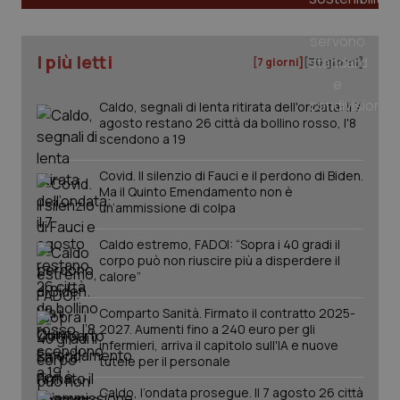
tracking-sites-ironfish-
www.quotidianosanita.it
4
I più letti
tracking-enable
[7 giorni]
[30 giorni]
settim
2 gior
Caldo, segnali di lenta ritirata dell'ondata: il 7
agosto restano 26 città da bollino rosso, l'8
scendono a 19
tracking-sites-ironfish-
www.quotidianosanita.it
4
session-id
settim
Covid. Il silenzio di Fauci e il perdono di Biden.
2 gior
Ma il Quinto Emendamento non è
un’ammissione di colpa
Caldo estremo, FADOI: “Sopra i 40 gradi il
_ga
1 anno
Google LLC
corpo può non riuscire più a disperdere il
mes
.quotidianosanita.it
calore”
Comparto Sanità. Firmato il contratto 2025-
2027. Aumenti fino a 240 euro per gli
infermieri, arriva il capitolo sull'IA e nuove
tutele per il personale
Caldo, l’ondata prosegue. Il 7 agosto 26 città