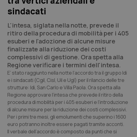
tra vertici aziendali e
sindacati
Scienza e Farmaci
L'intesa, siglata nella notte, prevede il
Studi e Analisi
ritiro della procedura di mobilità per i 405
esuberi e l'adozione di alcune misure
Lettere al direttore
finalizzate alla riduzione dei costi
complessivi di gestione. Ora spetta alla
Edizioni Regionali
Regione verificare i termini dell'intesa.
E’ stato raggiunto nella notte l’accordo tra il gruppo Idi
QS Pro
e i sindacati (Cgil, Cisl, Uil e Ugl) per il rilancio delle tre
strutture: Idi, San Carlo e Villa Paola. Ora spetta alla
Professionisti Sanitari.AI
Regione approvare l’intesa che prevede il ritiro della
procedura di mobilità per i 405 esuberi e l’introduzione
di alcune misure per la riduzione dei costi complessivi.
Abruzzo
QS Pro Gold
Per i primi tre mesi, gli emolumenti che superino i 1600
QS Club
Newsletter
euro potranno inoltre essere pagati tramite acconti.
Basilicata
Artrite & artrosi
Il verbale dell’accordo è composto da punti che si