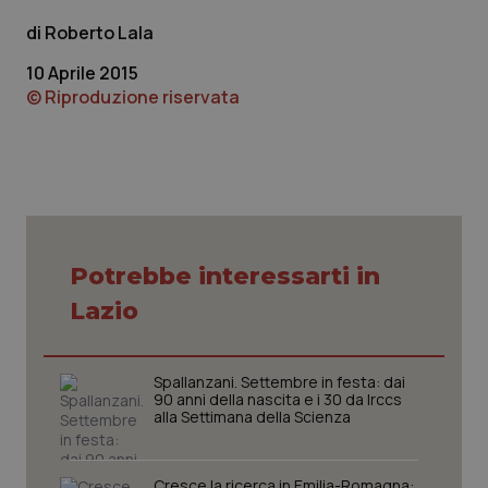
Roberto Lala
10 Aprile 2015
© Riproduzione riservata
CookieScriptConsent
5 mesi
CookieScript
settim
www.quotidianosanita.it
Potrebbe interessarti in
Lazio
Spallanzani. Settembre in festa: dai
90 anni della nascita e i 30 da Irccs
alla Settimana della Scienza
tracking-sites-ironfish-
www.quotidianosanita.it
4
Cresce la ricerca in Emilia-Romagna: