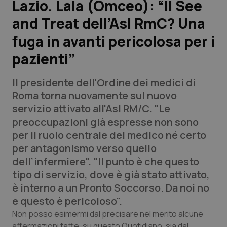
Lazio. Lala (Omceo): “Il See
and Treat dell’Asl RmC? Una
Scienza e Farmaci
fuga in avanti pericolosa per i
Studi e Analisi
pazienti”
Lettere al direttore
Il presidente dell'Ordine dei medici di
Roma torna nuovamente sul nuovo
Edizioni Regionali
servizio attivato all'Asl RM/C. "Le
preoccupazioni già espresse non sono
QS Pro
per il ruolo centrale del medico né certo
per antagonismo verso quello
Professionisti Sanitari.AI
dell’infermiere". "Il punto è che questo
tipo di servizio, dove è già stato attivato,
Abruzzo
QS Pro Gold
è interno a un Pronto Soccorso. Da noi no
e questo è pericoloso".
QS Club
Newsletter
Basilicata
Artrite & artrosi
Non posso esimermi dal precisare nel merito alcune
affermazioni fatte, su questo Quotidiano, sia dal