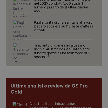
tracking-enable
settim
nel 2025 condotti 1.530 studi, il
2 gior
numero più alto degli ultimi cinque
anni
Puglia. Unità di crisi sanitaria al lavoro,
tracking-sites-ironfish-
www.quotidianosanita.it
4
Decaro accelera su 118, liste d’attesa
session-id
settim
e conti
2 gior
Trapianto di cornea ad altissimo
rischio. Al Bambino Gesù intervento
_ga
1 anno
riuscito grazie a una task force di 6
Google LLC
mes
.quotidianosanita.it
specialità
Ultime analisi e review da QS Pro
Gold
Cloud sanitario: infrastrutture,
compliance, GDPR e Risk management