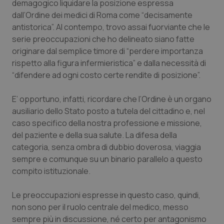
demagogico liquidare la posizione espressa
dall’Ordine dei medici di Roma come “decisamente
Piemonte
HIV
antistorica”. Al contempo, trovo assai fuorviante che le
serie preoccupazioni che ho delineato siano fatte
Provincia Autonoma di Bolzano
Infezioni & Febbre
originare dal semplice timore di “perdere importanza
rispetto alla figura infermieristica” e dalla necessità di
Provincia Autonoma di Trento
Ipertensione & Scompenso
“difendere ad ogni costo certe rendite di posizione”.
Puglia
Malattie rare
E’ opportuno, infatti, ricordare che l’Ordine è un organo
ausiliario dello Stato posto a tutela del cittadino e, nel
Sardegna
Malattia di Crohn & Rettocolite Ulcerosa
caso specifico della nostra professione e missione,
del paziente e della sua salute. La difesa della
categoria, senza ombra di dubbio doverosa, viaggia
Sicilia
Neuroscienze & patologie neurodegenerative
sempre e comunque su un binario parallelo a questo
compito istituzionale.
Toscana
Obesità
Le preoccupazioni espresse in questo caso, quindi,
Umbria
Oftalmologia
non sono per il ruolo centrale del medico, messo
sempre più in discussione, né certo per antagonismo