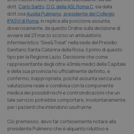
Calabria
Asma & BPCO
dott.
Carlo Saitto, D.G. della ASL Roma C
, sia dalla
dott.ssa
Ausilia Pulimeno, presidente del Collegio
Campania
Car-T
IPASVI di Roma
, in replica alla posizione assunta,
doverosamente, da questo Ordine sulla decisione di
avviare dal 23 marzo scorso un ambulatorio
Emilia-Romagna
Colesterolo & coronaropatie
infermieristico “See&Treat” nella sede del Presidio
Sanitario Santa Caterina della Rosa, il primo di questo
Friuli Venezia Giulia
Dermatite Atopica
tipo per la Regione Lazio. Decisione che come
rappresentante degli oltre 40mila medici della Capitale
Lazio
Diabete & glucometri
e della sua provincia ho ufficialmente definito, e
confermo, inappropriata, poiché assunta senza una
Liguria
Disturbi dell’umore
valutazione reale e condivisa con la componente
medica dei possibili rischi e controindicazioni che un
Lombardia
Dolore
tale servizio potrebbe comportare, involontariamente,
per i pazienti che intendono usufruirne.
Marche
Donna & Salute
Ciò premesso, devo far cortesemente notare alla
presidente Pulimeno che è alquanto riduttivo e
Molise
Epatiti