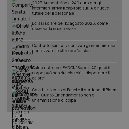
2027. Aumenti fino a 240 euro per gli
viene
settimane
imp
.youtube.com
utilizzato
You
infermieri, arriva il capitolo sull'IA e nuove
da Google
ten
tutele per il personale
Analytics
pre
per
del
mantener
Eclissi solare del 12 agosto 2026, come
vid
lo stato
inco
osservarla in sicurezza
della
può
sessione.
det
vis
web
Contratto sanità, valorizzati gli infermieri ma
uti
penalizzate le altre professioni
nuo
ver
dell
You
Caldo estremo, FADOI: “Sopra i 40 gradi il
__Secure-YNID
.youtube.com
5 mesi 4
Que
corpo può non riuscire più a disperdere il
settimane
imp
calore”
You
ten
pre
Covid. Il silenzio di Fauci e il perdono di Biden.
del
Ma il Quinto Emendamento non è
vid
un’ammissione di colpa
inco
può
det
vis
web
uti
nuo
ver