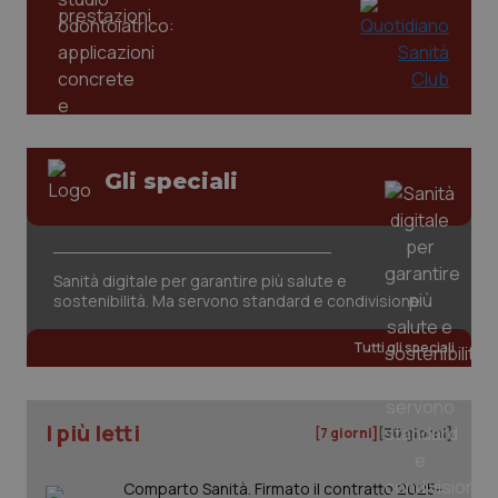
Gli speciali
_ga_KM60CM4NPH
.quotidianosanita.it
1 anno
mes
Sanità digitale per garantire più salute e
sostenibilità. Ma servono standard e condivisione
Tutti gli speciali
Fornitore
/
I più letti
[7 giorni]
[30 giorni]
Nome
Scadenza
Descrizion
Dominio
Nome
Fornitore
/
Dominio
Scadenza
Des
_ga_0VMQEQKQ1N
.quotidianosanita.it
1 anno 1
Questo
Comparto Sanità. Firmato il contratto 2025-
mese
cookie
VISITOR_INFO1_LIVE
5 mesi 4
Que
Google LLC