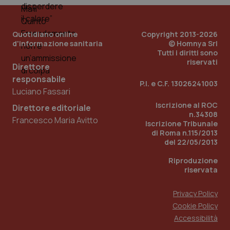
dell
You
YSC
Sessione
Que
Google LLC
Quotidiano online
Copyright 2013-2026
imp
.youtube.com
You
d'informazione sanitaria
© Homnya Srl
ten
Tutti i diritti sono
vis
riservati
vid
Direttore
responsabile
__Secure-
.youtube.com
5 mesi 4
Que
P.I. e C.F. 13026241003
ROLLOUT_TOKEN
settimane
imp
Luciano Fassari
You
ges
Iscrizione al ROC
Direttore editoriale
del
n.34308
e d
Francesco Maria Avitto
per
Iscrizione Tribunale
del
di Roma n.115/2013
ute
del 22/05/2013
tracking-sites-
www.quotidianosanita.it
4
Que
ironfish-tracking-
settimane
imp
Riproduzione
named-enable
2 giorni
dal
riservata
per 
sis
sol
Privacy Policy
ute
ide
Cookie Policy
Wel
Accessibilità