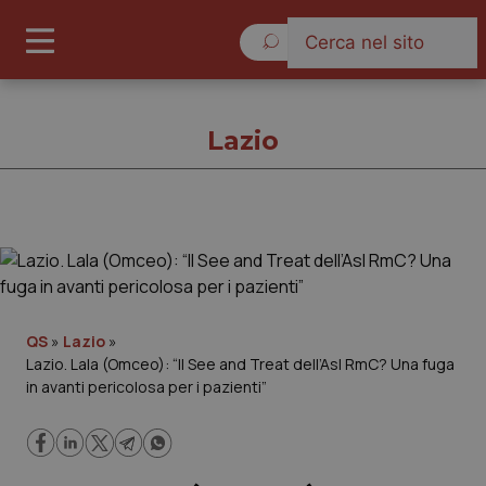
Giovedì 6 Agosto 2026
Lazio
Lazio
Cronache
QS
»
Lazio
»
Lazio. Lala (Omceo): “Il See and Treat dell’Asl RmC? Una fuga
Governo e Parlamento
in avanti pericolosa per i pazienti”
Regioni e Asl
Lavoro e Professioni