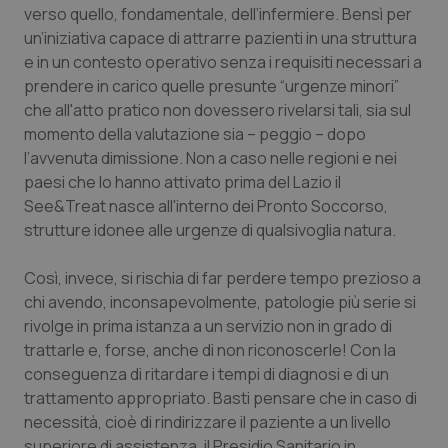
Valle D’Aosta
Oncodermatologia
verso quello, fondamentale, dell’infermiere. Bensì per
un’iniziativa capace di attrarre pazienti in una struttura
Veneto
Oncoematologia
e in un contesto operativo senza i requisiti necessari a
prendere in carico quelle presunte “urgenze minori”
Oncologia & Nutrizione
che all'atto pratico non dovessero rivelarsi tali, sia sul
momento della valutazione sia – peggio – dopo
l’avvenuta dimissione. Non a caso nelle regioni e nei
Psoriasi & pelle
paesi che lo hanno attivato prima del Lazio il
See&Treat nasce all'interno dei Pronto Soccorso,
Quotidiano Cardiologia
strutture idonee alle urgenze di qualsivoglia natura.
Quotidiano Chirurgia
Così, invece, si rischia di far perdere tempo prezioso a
chi avendo, inconsapevolmente, patologie più serie si
Quotidiano Oncologia
rivolge in prima istanza a un servizio non in grado di
trattarle e, forse, anche di non riconoscerle! Con la
Quotidiano Pediatria
conseguenza di ritardare i tempi di diagnosi e di un
trattamento appropriato. Basti pensare che in caso di
Rene & patologie urogenitali
necessità, cioè di rindirizzare il paziente a un livello
superiore di assistenza, il Presidio Sanitario in