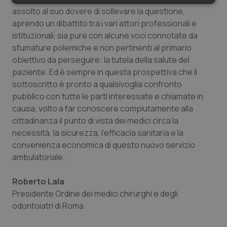
Necessari
Statistici
Marketing
assolto al suo dovere di sollevare la questione,
aprendo un dibattito tra i vari attori professionali e
istituzionali, sia pure con alcune voci connotate da
sfumature polemiche e non pertinenti al primario
obiettivo da perseguire: la tutela della salute del
paziente. Ed è sempre in questa prospettiva che il
Necessari
Statistici
Marketing
sottoscritto è pronto a qualsivoglia confronto
pubblico con tutte le parti interessate e chiamate in
I cookie necessari contribuiscono a rendere fruibile il
sito web abilitandone funzionalità di base quali la
causa, volto a far conoscere compiutamente alla
navigazione sulle pagine e l'accesso alle aree
cittadinanza il punto di vista dei medici circa la
protette del sito. Il sito web non è in grado di
funzionare correttamente senza questi cookie.
necessità, la sicurezza, l'efficacia sanitaria e la
Nome
Fornitore
/
Dominio
Scaden
convenienza economica di questo nuovo servizio
ambulatoriale.
VISITOR_PRIVACY_METADATA
5 mesi
YouTube
settim
.youtube.com
Roberto Lala
Presidente Ordine dei medici chirurghi e degli
odontoiatri di Roma