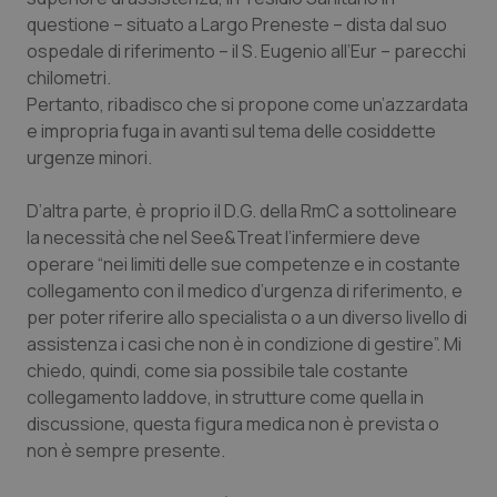
questione – situato a Largo Preneste – dista dal suo
Salute orale & impianti
ospedale di riferimento – il S. Eugenio all’Eur – parecchi
chilometri.
Sangue & coagulazione
Pertanto, ribadisco che si propone come un’azzardata
e impropria fuga in avanti sul tema delle cosiddette
Tiroide
urgenze minori.
Tumore al seno
D’altra parte, è proprio il D.G. della RmC a sottolineare
la necessità che nel See&Treat l’infermiere deve
Tumore ovarico
operare “nei limiti delle sue competenze e in costante
collegamento con il medico d’urgenza di riferimento, e
Tumori del Polmone & Testa Collo
per poter riferire allo specialista o a un diverso livello di
assistenza i casi che non è in condizione di gestire”. Mi
chiedo, quindi, come sia possibile tale costante
Tumori gastrointestinali
collegamento laddove, in strutture come quella in
discussione, questa figura medica non è prevista o
Ulcera & Reflusso
non è sempre presente.
Vaccini