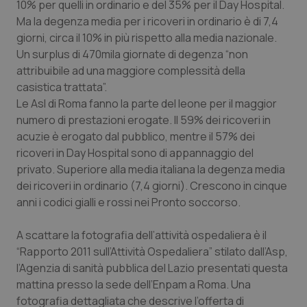
10% per quelli in ordinario e del 35% per il Day Hospital.
Calabria
Asma & BPCO
Ma la degenza media per i ricoveri in ordinario è di 7,4
giorni, circa il 10% in più rispetto alla media nazionale.
Campania
Car-T
Un surplus di 470mila giornate di degenza “non
attribuibile ad una maggiore complessità della
Emilia-Romagna
Colesterolo & coronaropatie
casistica trattata”.
Le Asl di Roma fanno la parte del leone per il maggior
Friuli Venezia Giulia
Dermatite Atopica
numero di prestazioni erogate. Il 59% dei ricoveri in
acuzie è erogato dal pubblico, mentre il 57% dei
Lazio
Diabete & glucometri
ricoveri in Day Hospital sono di appannaggio del
privato. Superiore alla media italiana la degenza media
dei ricoveri in ordinario (7,4 giorni). Crescono in cinque
Liguria
Disturbi dell’umore
anni i codici gialli e rossi nei Pronto soccorso.
Lombardia
Dolore
A scattare la fotografia dell’attività ospedaliera è il
“Rapporto 2011 sull’Attività Ospedaliera” stilato dall’Asp,
Marche
Donna & Salute
l’Agenzia di sanità pubblica del Lazio presentati questa
mattina presso la sede dell’Enpam a Roma. Una
Molise
Epatiti
fotografia dettagliata che descrive l’offerta di