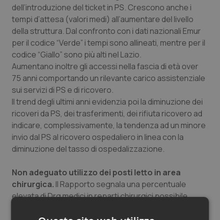
dell’introduzione del ticket in PS. Crescono anche i
tempi d’attesa (valori medi) all’aumentare del livello
della struttura. Dal confronto con i dati nazionali Emur
per il codice “Verde” i tempi sono allineati, mentre per il
codice “Giallo” sono più alti nel Lazio.
Aumentano inoltre gli accessi nella fascia di età over
75 anni comportando un rilevante carico assistenziale
sui servizi di PS e di ricovero.
Il trend degli ultimi anni evidenzia poi la diminuzione dei
ricoveri da PS, dei trasferimenti, dei rifiuta ricovero ad
indicare, complessivamente, la tendenza ad un minore
invio dal PS al ricovero ospedaliero in linea con la
diminuzione del tasso di ospedalizzazione.
Non adeguato utilizzo dei posti letto in area
chirurgica.
Il Rapporto segnala una percentuale
elevata di Drg medici in reparti chirurgici possibile
segnale di un "non adeguato utilizzo dei posti letto in
area chirurgica". Il benchmarking di ogni Regione,