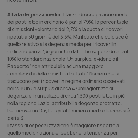
Valle D’Aosta
Oncodermatologia
Alta la degenza media.
Il tasso di occupazione medio
Veneto
Oncoematologia
dei posti letto in ordinario è pari al 79%, la percentuale
di dimissioni volontarie del 2,7% e la quota di ricoveri
Oncologia & Nutrizione
ripetuti a 30 giorni è del 3,3%. Ma il dato che colpisce è
quello relativo alla degenza media per i ricoveri in
Psoriasi & pelle
ordinario pari a 7,4 giorni. Un dato che supera di circa il
10% lo standard nazionale. Un surplus, evidenzia il
Quotidiano Cardiologia
Rapporto “non attribuibile ad una maggiore
complessità della casistica trattata”. Numeri che si
Quotidiano Chirurgia
traducono per i ricoveri in regime ordinario osservati
nel 2010 in un surplus di circa 470milagiornate di
degenza e in un utilizzo di circa 1.300 posti letto in più
Quotidiano Oncologia
nella regione Lazio, attribuibili a degenze protratte.
Per ricoveri in Day Hospital il numero medio di accessi è
Quotidiano Pediatria
pari a 3.
Il tasso di ospedalizzazione è maggiore rispetto a
Rene & patologie urogenitali
quello medio nazionale, sebbene la tendenza per