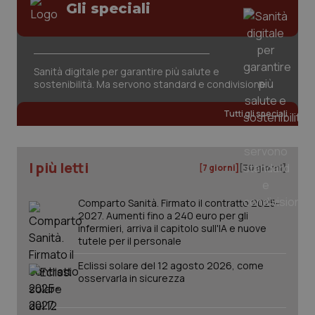
Gli speciali
Sanità digitale per garantire più salute e
_ga_KM60CM4NPH
.quotidianosanita.it
1 anno
sostenibilità. Ma servono standard e condivisione
mes
Tutti gli speciali
I più letti
[7 giorni]
[30 giorni]
Comparto Sanità. Firmato il contratto 2025-
2027. Aumenti fino a 240 euro per gli
Fornitore
/
Nome
Scadenza
Descrizion
infermieri, arriva il capitolo sull'IA e nuove
Dominio
Nome
Fornitore
/
Dominio
Scadenza
Des
tutele per il personale
_ga_0VMQEQKQ1N
.quotidianosanita.it
1 anno 1
Questo
mese
cookie
VISITOR_INFO1_LIVE
5 mesi 4
Que
Google LLC
Eclissi solare del 12 agosto 2026, come
viene
settimane
imp
.youtube.com
osservarla in sicurezza
utilizzato
You
da Google
ten
Analytics
pre
per
del