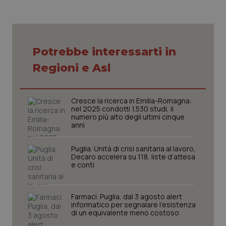
Potrebbe interessarti in
CookieScriptConsent
5 mesi
CookieScript
settim
www.quotidianosanita.it
Regioni e Asl
Cresce la ricerca in Emilia-Romagna:
nel 2025 condotti 1.530 studi, il
numero più alto degli ultimi cinque
anni
Puglia. Unità di crisi sanitaria al lavoro,
Decaro accelera su 118, liste d’attesa
e conti
tracking-sites-ironfish-
www.quotidianosanita.it
4
tracking-enable
settim
Farmaci. Puglia, dal 3 agosto alert
2 gior
informatico per segnalare l’esistenza
di un equivalente meno costoso