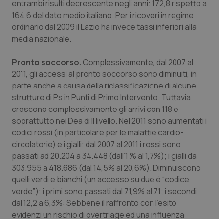
entrambi risulti decrescente negli anni: 172,8 rispetto a
Salute orale & impianti
164,6 del dato medio italiano. Per i ricoveri in regime
ordinario dal 2009 il Lazio ha invece tassi inferiori alla
Sangue & coagulazione
media nazionale.
Tiroide
Pronto soccorso.
Complessivamente, dal 2007 al
2011, gli accessi al pronto soccorso sono diminuiti, in
parte anche a causa della riclassificazione di alcune
Tumore al seno
strutture di Ps in Punti di Primo Intervento. Tuttavia
crescono complessivamente gli arrivi con 118 e
Tumore ovarico
soprattutto nei Dea di II livello. Nel 2011 sono aumentati i
codici rossi (in particolare per le malattie cardio-
Tumori del Polmone & Testa Collo
circolatorie) e i gialli: dal 2007 al 2011 i rossi sono
passati ad 20.204 a 34.448 (dall’1 % al 1,7%); i gialli da
Tumori gastrointestinali
303.955 a 418.686 (dal 14,5% al 20,6%). Diminuiscono
quelli verdi e bianchi (un accesso su due è “codice
Ulcera & Reflusso
verde”): i primi sono passati dal 71,9% al 71; i secondi
dal 12,2 a 6,3%: Sebbene il raffronto con l’esito
Vaccini
evidenzi un rischio di overtriage ed una influenza