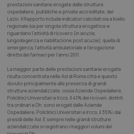
prestazioni sanitarie erogate dalle strutture
Piemonte
HIV
ospedaliere, pubbliche e private accreditate, del
Lazio. Il Rapporto include indicatori calcolati sia a livello
Provincia Autonoma di Bolzano
Infezioni & Febbre
regionale sia per singola struttura erogatrice e
riguardano l’attività di ricovero (in acuzie,
lungodegenza e riabilitazione post acuzie), quella di
Provincia Autonoma di Trento
Ipertensione & Scompenso
emergenza, l’attività ambulatoriale e l’erogazione
diretta dei farmaci per l’anno 2011.
Puglia
Malattie rare
La maggior parte delle prestazioni sanitarie erogate
Sardegna
Malattia di Crohn & Rettocolite Ulcerosa
risulta concentrata nelle Asl di Roma città e questo
dovuto principalmente alla presenza di grandi
Sicilia
Neuroscienze & patologie neurodegenerative
strutture aziendalizzate, ossia Aziende Ospedaliere,
Policlinici Universitari e Irccs. Il 41% dei ricoveri, distinti
Toscana
Obesità
tra ordinari e Dh, sono erogati dalle Aziende
Ospedaliere, Policlinici Universitari e Irccs, il 35% i dai
Umbria
Oftalmologia
presidi delle Asl. E sempre nelle grandi strutture
aziendalizzate si registrano i maggiori volumi dei
ricoveri in Dh.