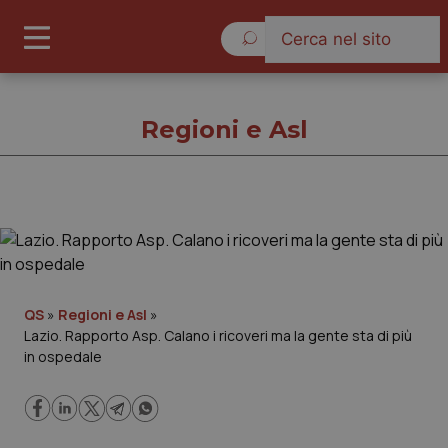
Giovedì 6 Agosto 2026
Regioni e Asl
Regioni e Asl
Cronache
QS
»
Regioni e Asl
»
Lazio. Rapporto Asp. Calano i ricoveri ma la gente sta di più
Governo e Parlamento
in ospedale
Regioni e Asl
Lavoro e Professioni