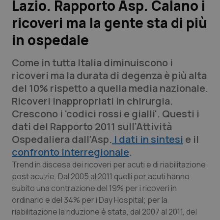
Lazio. Rapporto Asp. Calano i
ricoveri ma la gente sta di più
Scienza e Farmaci
in ospedale
Studi e Analisi
Come in tutta Italia diminuiscono i
Lettere al direttore
ricoveri ma la durata di degenza è più alta
del 10% rispetto a quella media nazionale.
Edizioni Regionali
Ricoveri inappropriati in chirurgia.
Crescono i 'codici rossi e gialli'. Questi i
QS Pro
dati del Rapporto 2011 sull’Attività
Ospedaliera dall’Asp.
I dati in sintesi
e il
Professionisti Sanitari.AI
confronto interregionale
.
Trend in discesa dei ricoveri per acuti e di riabilitazione
Abruzzo
QS Pro Gold
post acuzie. Dal 2005 al 2011 quelli per acuti hanno
subito una contrazione del 19% per i ricoveri in
QS Club
Newsletter
ordinario e del 34% per i Day Hospital; per la
Basilicata
Artrite & artrosi
riabilitazione la riduzione è stata, dal 2007 al 2011, del