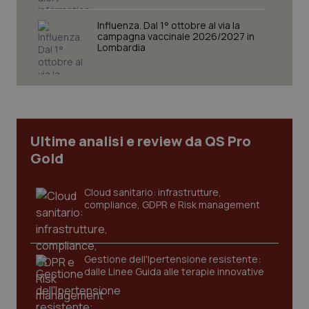
tracking-sites-ironfish-
www.quotidianosanita.it
4
Influenza. Dal 1° ottobre al via la
session-id
settim
campagna vaccinale 2026/2027 in
2 gior
Lombardia
_ga
1 anno
Google LLC
mes
.quotidianosanita.it
Ultime analisi e review da QS Pro
Gold
Cloud sanitario: infrastrutture,
compliance, GDPR e Risk management
Gestione dell'Ipertensione resistente:
dalle Linee Guida alle terapie innovative