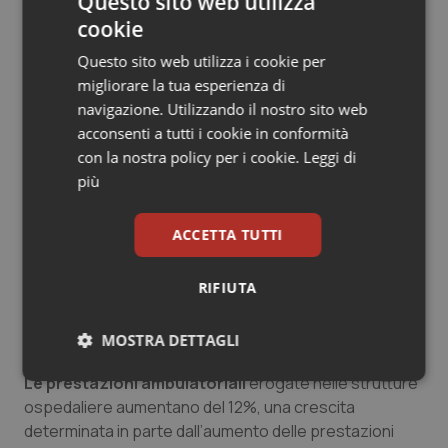
Questo sito web utilizza
sottolineano gli analisti dell’Asp, dovrebbe essere
cookie
quello dell’Emilia Romagna e, progressivamente, del
Questo sito web utilizza i cookie per
20% dei Drg medici in chirurgia.
migliorare la tua esperienza di
navigazione. Utilizzando il nostro sito web
Degenza media pre-operatoria.
Anche per quanto
acconsenti a tutti i cookie in conformità
riguarda questo indicatore, il Lazio, con una media di
con la nostra policy per i cookie.
Leggi di
2,5 giorni, fa segnare il valore più alto in Italia: del 30%
più
superiore alla media nazionale (1,9 giorni).
ACCETTA TUTTI
Diminuisce l’attesa media preoperatoria per le
fratture di femore.
Scende del 34% la quota di
pazienti operati entro la seconda giornata di degenza:
RIFIUTA
passa dal 18,8% del 2007, al 22,6% nel 2009 e al 33,6%
nel 2011.
MOSTRA DETTAGLI
Le prestazioni ambulatoriali
erogate nelle strutture
Necessari
Statistici
Marketing
ospedaliere aumentano del 12%, una crescita
determinata in parte dall’aumento delle prestazioni