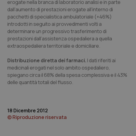
erogate nella branca di laboratorio analisi e in parte
dall’aumento di prestazioni erogate all’interno di
pacchetti di specialistica ambulatoriale (+46%)
Necessari
Statistici
Marketing
introdotti in seguito ai provvedimenti volti a
determinare un progressivo trasferimento di
I cookie necessari contribuiscono a rendere fruibile il
prestazioni dall’assistenza ospedaliera a quella
sito web abilitandone funzionalità di base quali la
navigazione sulle pagine e l'accesso alle aree
extraospedaliera territoriale e domiciliare.
protette del sito. Il sito web non è in grado di
funzionare correttamente senza questi cookie.
Distribuzione diretta dei farmaci.
I dati riferiti ai
Nome
Fornitore
/
Dominio
Scaden
medicinali erogati nel solo ambito ospedaliero,
VISITOR_PRIVACY_METADATA
5 mesi
YouTube
spiegano circa il 68% della spesa complessiva e il 43%
settim
.youtube.com
delle quantità totali del flusso.
18 Dicembre 2012
© Riproduzione riservata