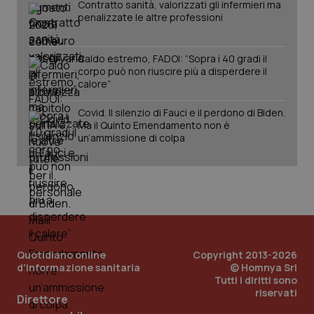
mantener
vid
Contratto sanità, valorizzati gli infermieri ma
lo stato
inco
penalizzate le altre professioni
della
può
sessione.
det
vis
web
Caldo estremo, FADOI: “Sopra i 40 gradi il
uti
corpo può non riuscire più a disperdere il
nuo
ver
calore”
dell
You
Covid. Il silenzio di Fauci e il perdono di Biden.
__Secure-YNID
.youtube.com
5 mesi 4
Que
Ma il Quinto Emendamento non è
settimane
imp
un’ammissione di colpa
You
ten
pre
del
vid
inco
può
det
vis
web
uti
nuo
Quotidiano online
Copyright 2013-2026
ver
d'informazione sanitaria
© Homnya Srl
dell
You
Tutti i diritti sono
riservati
Direttore
YSC
Sessione
Que
Google LLC
imp
.youtube.com