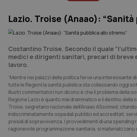
Lazio. Troise (Anaao): “Sanità
Costantino Troise. Secondo il quale “l’ulti
medici e dirigenti sanitari, precari di breve 
lavoro.
“Mentre nei palazzi della politica ferve una interessante di
tutte le Regioni la sanità pubblica sta collassando oggi sotto
illustri commentatori non dicono è che il problema della sos
Regione Lazio è quanto mai drammatico e il destino della san
Troise, segretario nazionale dell’Anaao ASsomed, citando i “
indiscriminatamente ospedali pubblici ed accreditati, servi
presidi di sopravvivenza. I provvedimenti di una spending re
ragionevole programmazione sanitaria, si materializzano c