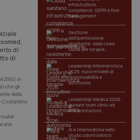
infrastrutture,
compliance, GDPR e Risk
management
aziale
Gestione
dell'Ipertensione
Assomed,
resistente: dalle Linee
ento di
Guida alle terapie
innovative
tto di
Leadership Infermieristica
2026: nuovi modelli di
responsabilità e
l 2040, in
autonomia
iò che gli
ente della
Leadership Medica 2026:
me Costantino
guidare team clinici ad
alte prestazioni
nsabili
da una
AI e telemedicina nello
studio odontoiatrico: