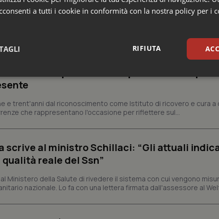
consenti a tutti i cookie in conformità con la nostra policy per i 
e Asl
RIFIUTA
TAGLI
ACC
ienza dello Spallanzani: capire la ricerca per
sari
Statistici
Mar
esente
e e trent'anni dal riconoscimento come Istituto di ricovero e cura a 
rrenze che rappresentano l'occasione per riflettere sul...
crive al ministro Schillaci: “Gli attuali indica
Necessari
Statistici
Marketing
 qualità reale del Ssn”
tribuiscono a rendere fruibile il sito web abilitandone funzionalità di base quali la nav
protette del sito. Il sito web non è in grado di funzionare correttamente senza questi coo
 Ministero della Salute di rivedere il sistema con cui vengono misur
itario nazionale. Lo fa con una lettera firmata dall'assessore al Welf
Fornitore
/
Dominio
Scadenza
Descrizione
METADATA
5 mesi 4
Questo cookie viene utilizzato p
YouTube
settimane
scelte di consenso e privacy dell'
.youtube.com
interazione con il sito. Registra i