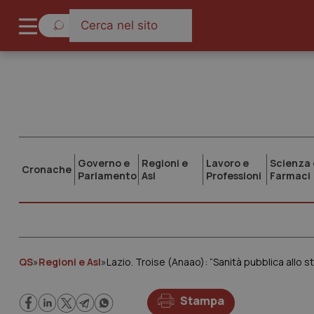
Governo e
Regioni e
Lavoro e
Scienza 
Cronache
Parlamento
Asl
Professioni
Farmaci
QS
»
Regioni e Asl
»
Lazio. Troise (Anaao): “Sanità pubblica allo 
Stampa