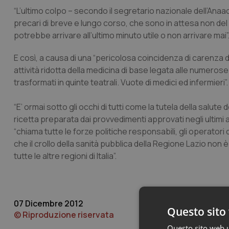
“L’ultimo colpo – secondo il segretario nazionale dell’Anaao
precari di breve e lungo corso, che sono in attesa non del 
potrebbe arrivare all’ultimo minuto utile o non arrivare mai”
E così, a causa di una “pericolosa coincidenza di carenza di
attività ridotta della medicina di base legata alle numeros
trasformati in quinte teatrali. Vuote di medici ed infermieri”.
“E’ ormai sotto gli occhi di tutti come la tutela della salut
ricetta preparata dai provvedimenti approvati negli ultim
“chiama tutte le forze politiche responsabili, gli operator
che il crollo della sanità pubblica della Regione Lazio no
tutte le altre regioni di Italia”.
07 Dicembre 2012
Questo sito 
© Riproduzione riservata
Questo sito web ut