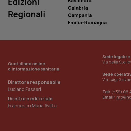
Edizioni
Basilicata
Calabria
Regionali
Campania
Emilia-Romagna
_ga_KM60CM4NPH
Nome
Nome
Sede legale e
VISITOR_INFO1_LIV
Via della Stell
Quotidiano online
_ga_0VMQEQKQ1N
d'informazione sanitaria
Sede operati
Via Luigi Galva
Direttore responsabile
__Secure-YNID
Luciano Fassari
Tel:
(+39) 06 
Email:
info@h
Direttore editoriale
Francesco Maria Avitto
YSC
__Secure-
ROLLOUT_TOKEN