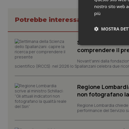
nostro sito web ac
più
Potrebbe interessarti in Regioni 
MOSTRA DET
Settimana della Sc
Neces
comprendere il pr
Novant'anni dalla fondazion
scientifico (IRCCS): nel 2026 lo Spallanzani celebra due rico
Regione Lombardia s
non fotografano la
I cookie necessari con
e l'accesso alle aree 
Regione Lombardia chiede al
performance del Servizio san
Nome
VISITOR_PRIVACY_