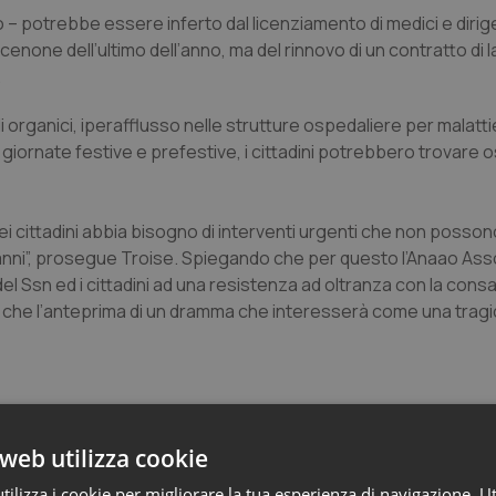
 – potrebbe essere inferto dal licenziamento di medici e dirigen
cenone dell’ultimo dell’anno, ma del rinnovo di un contratto di 
.
 organici, iperafflusso nelle strutture ospedaliere per malattie
e giornate festive e prefestive, i cittadini potrebbero trovare 
e dei cittadini abbia bisogno di interventi urgenti che non posso
i anni”, prosegue Troise. Spiegando che per questo l’Anaao A
i del Ssn ed i cittadini ad una resistenza ad oltranza con la co
n è che l’anteprima di un dramma che interesserà come una trag
web utilizza cookie
ilizza i cookie per migliorare la tua esperienza di navigazione. Ut