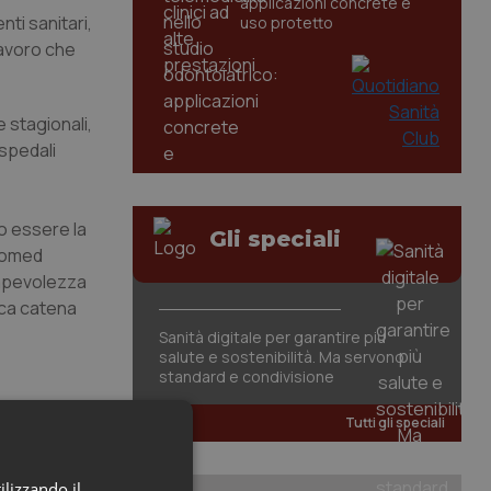
applicazioni concrete e
ti sanitari,
uso protetto
lavoro che
 stagionali,
ospedali
no essere la
Gli speciali
ssomed
nsapevolezza
ica catena
Sanità digitale per garantire più
salute e sostenibilità. Ma servono
standard e condivisione
Tutti gli speciali
ilizzando il