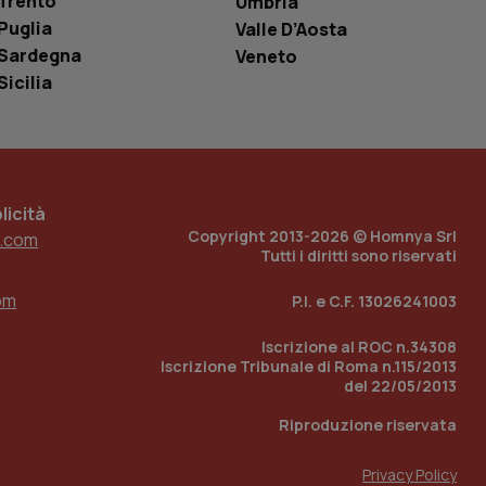
Trento
Umbria
o in cui viene
Puglia
Valle D’Aosta
r il sito, ma un
tato di accesso per
Sardegna
Veneto
Sicilia
a Google Analytics
sione.
icità
 tenere traccia
i Youtube incorporati
Copyright 2013-2026 © Homnya Srl
tics per mantenere
.com
tore del sito web sta
Tutti i diritti sono riservati
ell'interfaccia di
om
P.I. e C.F. 13026241003
 tenere traccia
i Youtube incorporati
tore del sito web sta
Iscrizione al ROC n.34308
ell'interfaccia di
Iscrizione Tribunale di Roma n.115/2013
del 22/05/2013
 tenere traccia
Riproduzione riservata
r la gestione
one dell’esperienza
Privacy Policy