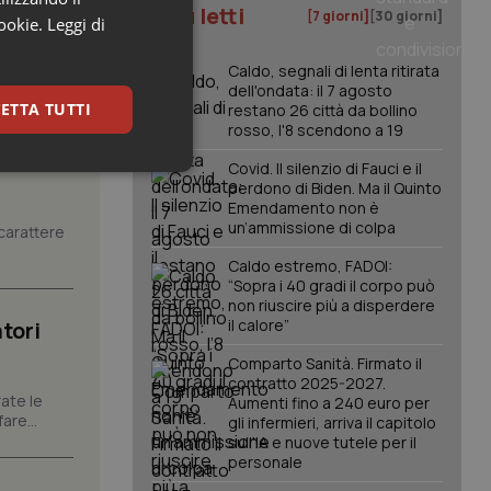
I più letti
[7 giorni]
[30 giorni]
cookie.
Leggi di
Caldo, segnali di lenta ritirata
dell'ondata: il 7 agosto
ETTA TUTTI
restano 26 città da bollino
rosso, l'8 scendono a 19
Covid. Il silenzio di Fauci e il
keting
perdono di Biden. Ma il Quinto
Emendamento non è
un’ammissione di colpa
carattere
Caldo estremo, FADOI:
“Sopra i 40 gradi il corpo può
non riuscire più a disperdere
il calore”
tori
Comparto Sanità. Firmato il
igazione sulle pagine
contratto 2025-2027.
kie.
ate le
Aumenti fino a 240 euro per
are...
gli infermieri, arriva il capitolo
sull'IA e nuove tutele per il
er memorizzare le
personale
utente per la loro
 dati sul consenso