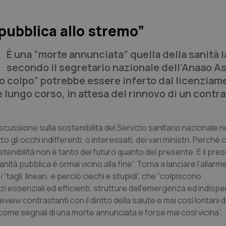
 pubblica allo stremo”
È una “morte annunciata” quella della sanità l
secondo il segretario nazionale dell’Anaao 
mo colpo” potrebbe essere inferto dal licenziam
e lungo corso, in attesa del rinnovo di un contra
scussione sulla sostenibilità del Servizio sanitario nazionale ne
 gli occhi indifferenti, o interessati, dei vari ministri. Perché c
tenibilità non è tanto del futuro quanto del presente. E il pres
ità pubblica è ormai vicino alla fine”. Torna a lanciare l’allar
tagli lineari, e perciò ciechi e stupidi”, che “colpiscono
zi essenziali ed efficienti, strutture dell’emergenza ed indispe
view contrastanti con il diritto della salute e mai così lontani 
ome segnali di una morte annunciata e forse mai così vicina”.