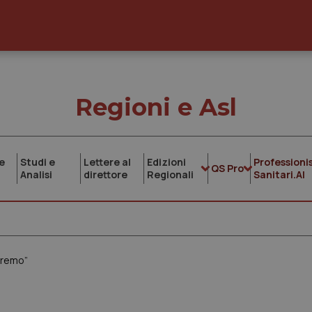
Regioni e Asl
e
Studi e
Lettere al
Edizioni
Professionis
QS Pro
Analisi
direttore
Regionali
Sanitari.AI
stremo”