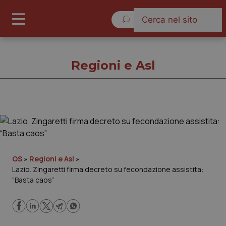
Venerdì 7 Agosto 2026
Regioni e Asl
Regioni e Asl
Cronache
QS
»
Regioni e Asl
»
Lazio. Zingaretti firma decreto su fecondazione assistita:
Governo e Parlamento
“Basta caos”
Regioni e Asl
Lavoro e Professioni