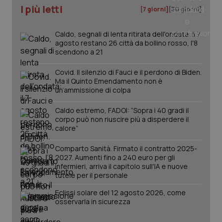
I più letti
[7 giorni]
[30 giorni]
_ga
1 anno
Google LLC
mes
.quotidianosanita.it
Caldo, segnali di lenta ritirata dell'ondata: il 7
agosto restano 26 città da bollino rosso, l'8
scendono a 21
Covid. Il silenzio di Fauci e il perdono di Biden.
Ma il Quinto Emendamento non è
un’ammissione di colpa
Caldo estremo, FADOI: “Sopra i 40 gradi il
corpo può non riuscire più a disperdere il
calore”
Comparto Sanità. Firmato il contratto 2025-
2027. Aumenti fino a 240 euro per gli
infermieri, arriva il capitolo sull'IA e nuove
tutele per il personale
Eclissi solare del 12 agosto 2026, come
osservarla in sicurezza