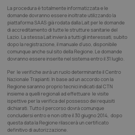
La procedura è totalmente informatizzata e le
Piemonte
HIV
domande dovranno essere inoltrate utilizzando la
piattaforma SAAS già rodata dalla Lait per le domande
Provincia Autonoma di Bolzano
Infezioni & Febbre
di accreditamento di tutte le strutture sanitarie del
Lazio. La stessa Lait invierà a tutti gli interessati, subito
Provincia Autonoma di Trento
Ipertensione & Scompenso
dopo la registrazione, il manuale d’uso, disponibile
comunque anche sul sito della Regione. Le domande
Puglia
Malattie rare
dovranno essere inserite nel sistema entro il 31 luglio.
Per le verifiche avrà un ruolo determinante il Centro
Sardegna
Malattia di Crohn & Rettocolite Ulcerosa
Nazionale Trapianti. In base ad un accordo con la
Regione saranno proprio tecnici indicati dal CTN
Sicilia
Neuroscienze & patologie neurodegenerative
insieme a quelli regionali ad effettuare le visite
ispettive per la verifica del possesso dei requisiti
Toscana
Obesità
dichiarati. Tutto il percorso dovrà comunque
concludersi entro e non oltre il 30 giugno 2014, dopo
Umbria
Oftalmologia
questa data la Regione rilascerà un certificato
definitivo di autorizzazione.