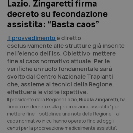
Lazio. Zingaretti firma
decreto su fecondazione
Scienza e Farmaci
assistita: “Basta caos”
Studi e Analisi
Il provvedimento
è diretto
Lettere al direttore
esclusivamente alle strutture già inserite
nell'elenco dell'Iss. Obiettivo: mettere
Edizioni Regionali
fine al caos normativo attuale. Per le
verifiche un ruolo fondamentale sarà
QS Pro
svolto dal Centro Nazionale Trapianti
che, assieme ai tecnici della Regione,
Professionisti Sanitari.AI
effettuerà le visite ispettive.
Il presidente della Regione Lazio,
Nicola Zingaretti
, ha
Abruzzo
QS Pro Gold
firmato un decreto sulla procreazione assistita “per
mettere fine – sottolinea una nota della Regione – al
QS Club
Newsletter
caos normativo in cui hanno operato fino ad oggi i
Basilicata
Artrite & artrosi
centri per la procreazione medicalmente assistita”.