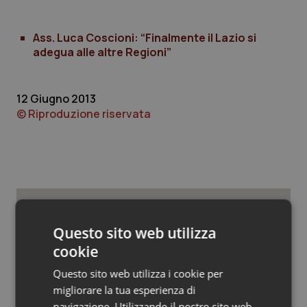
Valle D’Aosta
Oncodermatologia
Veneto
Oncoematologia
Ass. Luca Coscioni: “Finalmente il Lazio si
adegua alle altre Regioni”
Oncologia & Nutrizione
12 Giugno 2013
Psoriasi & pelle
© Riproduzione riservata
Quotidiano Cardiologia
Quotidiano Chirurgia
Quotidiano Oncologia
Potrebbe interessarti in
Questo sito web utilizza
Regioni e Asl
cookie
Quotidiano Pediatria
Questo sito web utilizza i cookie per
Rene & patologie urogenitali
migliorare la tua esperienza di
Cresce la ricerca in Emilia-Romagna:
nel 2025 condotti 1.530 studi, il
navigazione. Utilizzando il nostro sito web