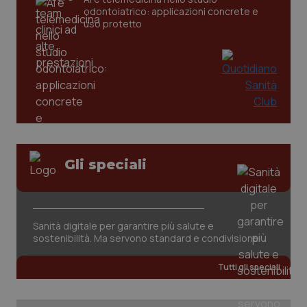
CookieScriptConsent
5 mesi
CookieScript
settim
odontoiatrico: applicazioni concrete e
www.quotidianosanita.it
uso protetto
Gli speciali
tracking-sites-ironfish-
www.quotidianosanita.it
4
tracking-enable
settim
2 gior
Sanità digitale per garantire più salute e
sostenibilità. Ma servono standard e condivisione
tracking-sites-ironfish-
www.quotidianosanita.it
4
session-id
settim
Tutti gli speciali
2 gior