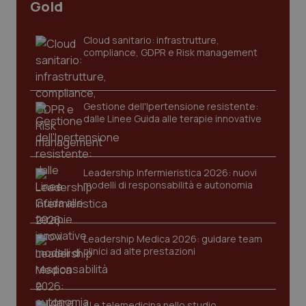
I cookie necessari contribuiscono a rendere fruibile il
Gold
sito web abilitandone funzionalità di base quali la
navigazione sulle pagine e l'accesso alle aree
protette del sito. Il sito web non è in grado di
Cloud sanitario: infrastrutture,
funzionare correttamente senza questi cookie.
compliance, GDPR e Risk management
Nome
Fornitore
/
Dominio
Scaden
VISITOR_PRIVACY_METADATA
5 mesi
YouTube
settim
.youtube.com
Gestione dell'Ipertensione resistente:
dalle Linee Guida alle terapie innovative
Leadership Infermieristica 2026: nuovi
modelli di responsabilità e autonomia
Leadership Medica 2026: guidare team
clinici ad alte prestazioni
AI e telemedicina nello studio