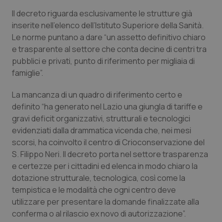
Calabria
Asma & BPCO
Il decreto riguarda esclusivamente le strutture già
inserite nell’elenco dell’Istituto Superiore della Sanità.
Campania
Car-T
Le norme puntano a dare “un assetto definitivo chiaro
e trasparente al settore che conta decine di centri tra
Emilia-Romagna
Colesterolo & coronaropatie
pubblici e privati, punto di riferimento per migliaia di
famiglie”.
Friuli Venezia Giulia
Dermatite Atopica
La mancanza di un quadro di riferimento certo e
definito “ha generato nel Lazio una giungla di tariffe e
Lazio
Diabete & glucometri
gravi deficit organizzativi, strutturali e tecnologici
evidenziati dalla drammatica vicenda che, nei mesi
Liguria
Disturbi dell’umore
scorsi, ha coinvolto il centro di Crioconservazione del
S. Filippo Neri. Il decreto porta nel settore trasparenza
Lombardia
Dolore
e certezze per i cittadini ed elenca in modo chiaro la
dotazione strutturale, tecnologica, così come la
Marche
Donna & Salute
tempistica e le modalità che ogni centro deve
utilizzare per presentare la domande finalizzate alla
Molise
Epatiti
conferma o al rilascio ex novo di autorizzazione”.