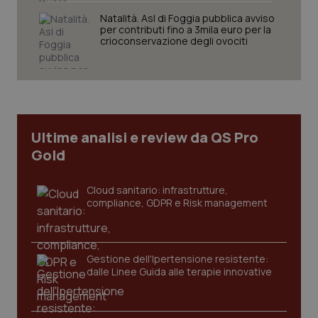
Natalità. Asl di Foggia pubblica avviso
per contributi fino a 3mila euro per la
crioconservazione degli ovociti
CookieScriptConsent
5 mesi
CookieScript
settim
www.quotidianosanita.it
Ultime analisi e review da QS Pro
Gold
Cloud sanitario: infrastrutture,
compliance, GDPR e Risk management
tracking-sites-ironfish-
www.quotidianosanita.it
4
Gestione dell'Ipertensione resistente:
tracking-enable
settim
dalle Linee Guida alle terapie innovative
2 gior