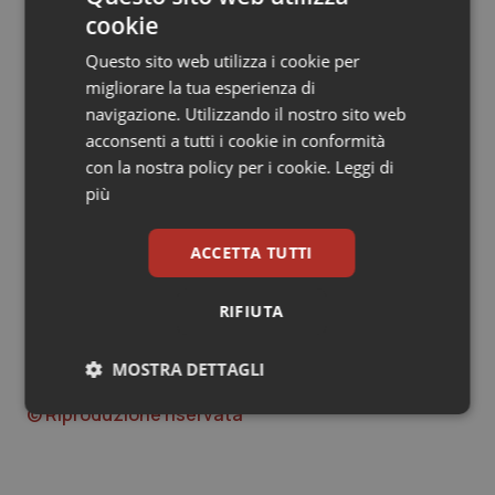
cookie
• “Commissioni congiunte
(quelle ordinistiche
interessate a questa task force che si propone sono:
Questo sito web utilizza i cookie per
“disagio medico, giovani, fragilità, pari opportunità,
migliorare la tua esperienza di
formazione, sportello del cittadino”)”.
navigazione. Utilizzando il nostro sito web
acconsenti a tutti i cookie in conformità
• “Eventi formativi,
che si terranno
con la nostra policy per i cookie.
Leggi di
congiuntamente, indispensabili a creare le premesse
più
per un comune e consapevole agire, con l’obbiettivo
condiviso di dare un segnale forte e positivo di
ACCETTA TUTTI
interazione, premessa per una vicinanza delle
istituzioni dello Stato ai cittadini, a cui è rivolta la loro
RIFIUTA
missione di servizio”.
MOSTRA DETTAGLI
11 Gennaio 2019
© Riproduzione riservata
Necessari
Statistici
Marketing