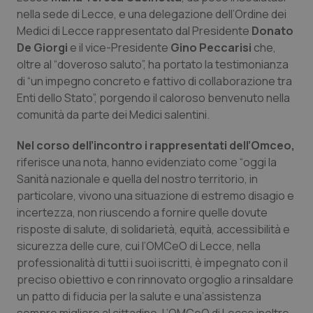
Calabria
Asma & BPCO
nella sede di Lecce, e una delegazione dell’Ordine dei
Medici di Lecce rappresentato dal Presidente
Donato
Campania
Car-T
De Giorgi
e il vice-Presidente
Gino Peccarisi
che,
oltre al “doveroso saluto”, ha portato la testimonianza
di “un impegno concreto e fattivo di collaborazione tra
Emilia-Romagna
Colesterolo & coronaropatie
Enti dello Stato”, porgendo il caloroso benvenuto nella
comunità da parte dei Medici salentini.
Friuli Venezia Giulia
Dermatite Atopica
Nel corso dell’incontro i rappresentati dell’Omceo,
Lazio
Diabete & glucometri
riferisce una nota, hanno evidenziato come “oggi la
Sanità nazionale e quella del nostro territorio, in
Liguria
Disturbi dell’umore
particolare, vivono una situazione di estremo disagio e
incertezza, non riuscendo a fornire quelle dovute
Lombardia
Dolore
risposte di salute, di solidarietà, equità, accessibilità e
sicurezza delle cure, cui l’OMCeO di Lecce, nella
professionalità di tutti i suoi iscritti, è impegnato con il
Marche
Donna & Salute
preciso obiettivo e con rinnovato orgoglio a rinsaldare
un patto di fiducia per la salute e una’assistenza
Molise
Epatiti