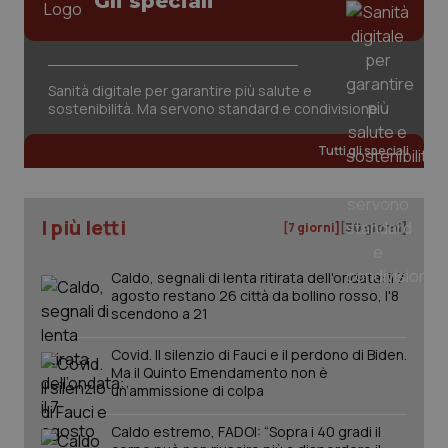
Gli speciali
Sanità digitale per garantire più salute e
sostenibilità. Ma servono standard e condivisione
Tutti gli speciali
PHPSESSID
Sessio
PHP.net
www.quotidianosanita.it
I più letti
[7 giorni]
[30 giorni]
Caldo, segnali di lenta ritirata dell'ondata: il 7
agosto restano 26 città da bollino rosso, l'8
scendono a 21
Covid. Il silenzio di Fauci e il perdono di Biden.
Ma il Quinto Emendamento non è
un’ammissione di colpa
Caldo estremo, FADOI: “Sopra i 40 gradi il