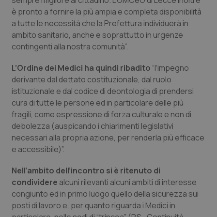
sempre migliore al cittadino. L’OMCeO di Lecce inoltre
è pronto a fornire la più ampia e completa disponibilità
Piemonte
HIV
a tutte le necessità che la Prefettura individuerà in
ambito sanitario, anche e soprattutto in urgenze
Provincia Autonoma di Bolzano
Infezioni & Febbre
contingenti alla nostra comunità”.
Provincia Autonoma di Trento
Ipertensione & Scompenso
L’Ordine dei Medici ha quindi ribadito
“l‘impegno
derivante dal dettato costituzionale, dal ruolo
istituzionale e dal codice di deontologia di prendersi
Puglia
Malattie rare
cura di tutte le persone ed in particolare delle più
fragili, come espressione di forza culturale e non di
Sardegna
Malattia di Crohn & Rettocolite Ulcerosa
debolezza (auspicando i chiarimenti legislativi
necessari alla propria azione, per renderla più efficace
Sicilia
Neuroscienze & patologie neurodegenerative
e accessibile)”.
Toscana
Obesità
Nell’ambito dell’incontro si è ritenuto di
condividere
alcuni rilevanti alcuni ambiti di interesse
Umbria
Oftalmologia
congiunto ed in primo luogo quello della sicurezza sui
posti di lavoro e, per quanto riguarda i Medici in