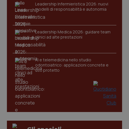
Leadership Infermieristica 2026: nuovi
tracking-sites-ironfish-
www.quotidianosanita.it
4
modelli di responsabilità e autonomia
session-id
settim
2 gior
Leadership Medica 2026: guidare team
clinici ad alte prestazioni
_ga
1 anno
Google LLC
mes
.quotidianosanita.it
AI e telemedicina nello studio
odontoiatrico: applicazioni concrete e
uso protetto