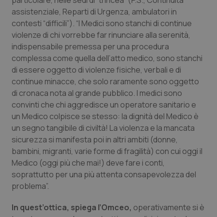
particolare, nelle sedi di “trincea” (P.S., Continuità
Valle D’Aosta
Oncodermatologia
assistenziale, Reparti di Urgenza, ambulatori in
contesti “difficili”). “I Medici sono stanchi di continue
Veneto
Oncoematologia
violenze di chi vorrebbe far rinunciare alla serenità,
indispensabile premessa per una procedura
Oncologia & Nutrizione
complessa come quella dell’atto medico, sono stanchi
di essere oggetto di violenze fisiche, verbali e di
Psoriasi & pelle
continue minacce, che solo raramente sono oggetto
di cronaca nota al grande pubblico. I medici sono
Quotidiano Cardiologia
convinti che chi aggredisce un operatore sanitario e
un Medico colpisce se stesso: la dignità del Medico è
Quotidiano Chirurgia
un segno tangibile di civiltà! La violenza e la mancata
sicurezza si manifesta poi in altri ambiti (donne,
bambini, migranti, varie forme di fragilità) con cui oggi il
Quotidiano Oncologia
Medico (oggi più che mai!) deve fare i conti,
soprattutto per una più attenta consapevolezza del
Quotidiano Pediatria
problema”.
Rene & patologie urogenitali
In quest’ottica, spiega l’Omceo,
operativamente si è