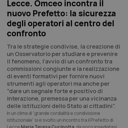
Lecce. Omceo incontra il
nuovo Prefetto: la sicurezza
Scienza e Farmaci
degli operatori al centro del
Studi e Analisi
confronto
Lettere al direttore
Tra le strategie condivise, la creazione di
un Osservatorio per studiare e prevenire
Edizioni Regionali
il fenomeno, l’avvio di un confronto tra
commissioni congiunte e la realizzazione
QS Pro
di eventi formativi per fornire nuovi
strumenti agli operatori ma anche per
Professionisti Sanitari.AI
“dare un segnale forte e positivo di
interazione, premessa per una vicinanza
Abruzzo
QS Pro Gold
delle istituzioni dello Stato ai cittadini”.
In un clima di “grande cordialità e condivisione
QS Club
Newsletter
Basilicata
Artrite & artrosi
istituzionale” si è svolto un incontro tra il Prefetto di
Lecce
Maria Teresa Cucinotta
, da poco insediatasi