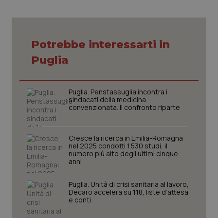
Necessari
Statistici
Marketing
Potrebbe interessarti in
I cookie necessari contribuiscono a rendere fruibile il
Puglia
sito web abilitandone funzionalità di base quali la
navigazione sulle pagine e l'accesso alle aree
protette del sito. Il sito web non è in grado di
funzionare correttamente senza questi cookie.
Puglia. Penstassuglia incontra i
Nome
Fornitore
/
Dominio
Scaden
sindacati della medicina
convenzionata. Il confronto riparte
VISITOR_PRIVACY_METADATA
5 mesi
YouTube
settim
.youtube.com
Cresce la ricerca in Emilia-Romagna:
nel 2025 condotti 1.530 studi, il
numero più alto degli ultimi cinque
anni
Puglia. Unità di crisi sanitaria al lavoro,
Decaro accelera su 118, liste d’attesa
e conti