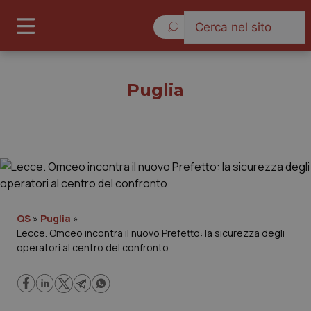
Venerdì 7 Agosto 2026
Puglia
Puglia
Cronache
QS
»
Puglia
»
Lecce. Omceo incontra il nuovo Prefetto: la sicurezza degli
Governo e Parlamento
operatori al centro del confronto
Regioni e Asl
Lavoro e Professioni