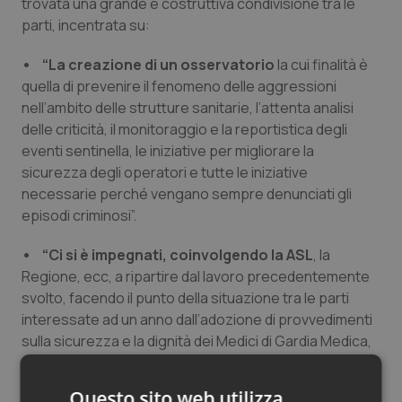
trovata una grande e costruttiva condivisione tra le
Salute orale & impianti
parti, incentrata su:
• “La creazione di un osservatorio
la cui finalità è
Sangue & coagulazione
quella di prevenire il fenomeno delle aggressioni
nell’ambito delle strutture sanitarie, l’attenta analisi
Tiroide
delle criticità, il monitoraggio e la reportistica degli
eventi sentinella, le iniziative per migliorare la
Tumore al seno
sicurezza degli operatori e tutte le iniziative
necessarie perché vengano sempre denunciati gli
Tumore ovarico
episodi criminosi”.
Tumori del Polmone & Testa Collo
• “Ci si è impegnati, coinvolgendo la ASL
, la
Regione, ecc, a ripartire dal lavoro precedentemente
svolto, facendo il punto della situazione tra le parti
Tumori gastrointestinali
interessate ad un anno dall’adozione di provvedimenti
sulla sicurezza e la dignità dei Medici di Gardia Medica,
Ulcera & Reflusso
provvedimenti che ad oggi presentano nuove e più
allarmanti criticità”.
Vaccini
Questo sito web utilizza