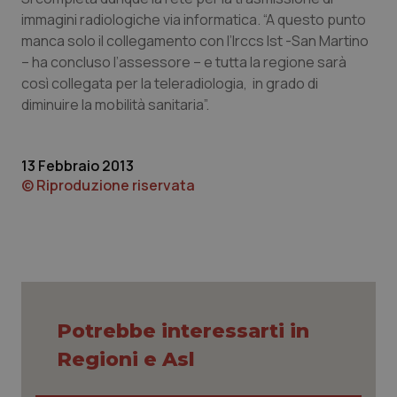
immagini radiologiche via informatica. “A questo punto
Piemonte
HIV
manca solo il collegamento con l’Irccs Ist -San Martino
– ha concluso l’assessore – e tutta la regione sarà
Provincia Autonoma di Bolzano
Infezioni & Febbre
così collegata per la teleradiologia, in grado di
diminuire la mobilità sanitaria”.
Provincia Autonoma di Trento
Ipertensione & Scompenso
13 Febbraio 2013
Puglia
Malattie rare
© Riproduzione riservata
Sardegna
Malattia di Crohn & Rettocolite Ulcerosa
Sicilia
Neuroscienze & patologie neurodegenerative
Toscana
Obesità
Potrebbe interessarti in
Umbria
Oftalmologia
Regioni e Asl