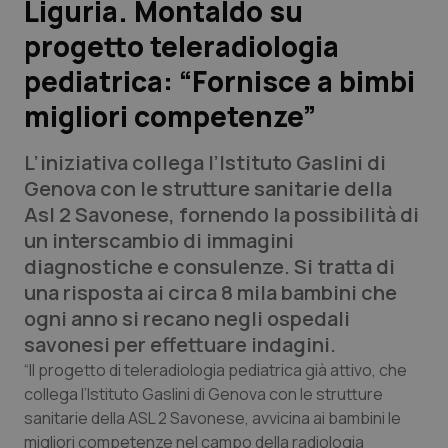
Liguria. Montaldo su
progetto teleradiologia
Scienza e Farmaci
pediatrica: “Fornisce a bimbi
Studi e Analisi
migliori competenze”
Lettere al direttore
L’iniziativa collega l’Istituto Gaslini di
Genova con le strutture sanitarie della
Edizioni Regionali
Asl 2 Savonese, fornendo la possibilità di
un interscambio di immagini
QS Pro
diagnostiche e consulenze. Si tratta di
una risposta ai circa 8 mila bambini che
Professionisti Sanitari.AI
ogni anno si recano negli ospedali
savonesi per effettuare indagini.
Abruzzo
QS Pro Gold
“Il progetto di teleradiologia pediatrica già attivo, che
collega l’Istituto Gaslini di Genova con le strutture
QS Club
Newsletter
Basilicata
Artrite & artrosi
sanitarie della ASL 2 Savonese, avvicina ai bambini le
migliori competenze nel campo della radiologia