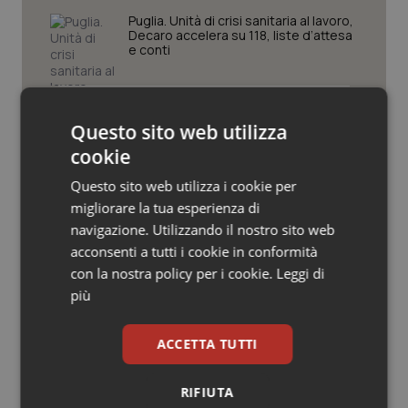
Valle D’Aosta
Oncodermatologia
Puglia. Unità di crisi sanitaria al lavoro,
Decaro accelera su 118, liste d’attesa
Veneto
Oncoematologia
e conti
Oncologia & Nutrizione
Farmaci. Puglia, dal 3 agosto alert
informatico per segnalare l’esistenza
Questo sito web utilizza
di un equivalente meno costoso
Psoriasi & pelle
cookie
Questo sito web utilizza i cookie per
Quotidiano Cardiologia
Influenza. Dal 1° ottobre al via la
migliorare la tua esperienza di
campagna vaccinale 2026/2027 in
Lombardia
navigazione. Utilizzando il nostro sito web
Quotidiano Chirurgia
acconsenti a tutti i cookie in conformità
con la nostra policy per i cookie.
Leggi di
Lazio. Seduta straordinaria del
Quotidiano Oncologia
più
Consiglio su Case e ospedali di
Comunità. Opposizione denuncia:
“Senza personale né servizi. Dov’è la
Quotidiano Pediatria
svolta?”
ACCETTA TUTTI
Rene & patologie urogenitali
RIFIUTA