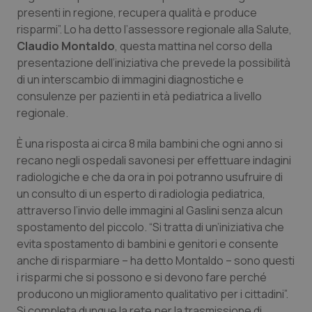
Calabria
Asma & BPCO
presenti in regione, recupera qualità e produce
risparmi”. Lo ha detto l’assessore regionale alla Salute,
Claudio Montaldo
Campania
Car-T
, questa mattina nel corso della
presentazione dell’iniziativa che prevede la possibilità
di un interscambio di immagini diagnostiche e
Emilia-Romagna
Colesterolo & coronaropatie
consulenze per pazienti in età pediatrica a livello
regionale.
Friuli Venezia Giulia
Dermatite Atopica
È una risposta ai circa 8 mila bambini che ogni anno si
Lazio
Diabete & glucometri
recano negli ospedali savonesi per effettuare indagini
radiologiche e che da ora in poi potranno usufruire di
Liguria
Disturbi dell’umore
un consulto di un esperto di radiologia pediatrica,
attraverso l’invio delle immagini al Gaslini senza alcun
spostamento del piccolo. “Si tratta di un’iniziativa che
Lombardia
Dolore
evita spostamento di bambini e genitori e consente
anche di risparmiare – ha detto Montaldo – sono questi
Marche
Donna & Salute
i risparmi che si possono e si devono fare perché
producono un miglioramento qualitativo per i cittadini”.
Molise
Epatiti
Si completa dunque la rete per la trasmissione di