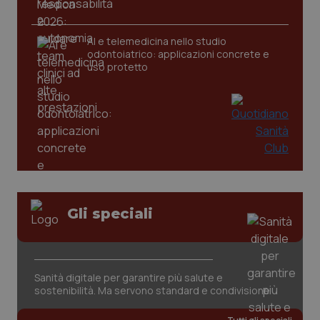
AI e telemedicina nello studio
odontoiatrico: applicazioni concrete e
uso protetto
CookieScriptConsent
5 mesi
CookieScript
settim
www.quotidianosanita.it
Gli speciali
Sanità digitale per garantire più salute e
sostenibilità. Ma servono standard e condivisione