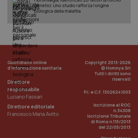
genetici. Uno studio rafforza l’origine
biologica della malattia
Quotidiano online
Copyright 2013-2026
d'informazione sanitaria
© Homnya Srl
Tutti i diritti sono
riservati
Direttore
responsabile
P.I. e C.F. 13026241003
Luciano Fassari
Iscrizione al ROC
PHPSESSID
Sessio
Direttore editoriale
PHP.net
www.quotidianosanita.it
n.34308
Francesco Maria Avitto
Iscrizione Tribunale
di Roma n.115/2013
del 22/05/2013