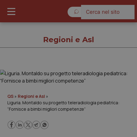
Giovedì 6 Agosto 2026
Regioni e Asl
Regioni e Asl
Cronache
QS
»
Regioni e Asl
»
Liguria. Montaldo su progetto teleradiologia pediatrica:
Governo e Parlamento
“Fornisce a bimbi migliori competenze”
Regioni e Asl
Lavoro e Professioni