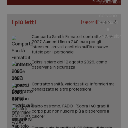
Tutti gli speciali
tracking-sites-ironfish-
www.quotidianosanita.it
4
I più letti
tracking-enable
settim
[7 giorni]
[30 giorni]
2 gior
Comparto Sanità. Firmato il contratto 2025-
2027. Aumenti fino a 240 euro per gli
infermieri, arriva il capitolo sull'IA e nuove
tracking-sites-ironfish-
www.quotidianosanita.it
4
tutele per il personale
session-id
settim
2 gior
Eclissi solare del 12 agosto 2026, come
osservarla in sicurezza
_ga
1 anno
Google LLC
Contratto sanità, valorizzati gli infermieri ma
mes
.quotidianosanita.it
penalizzate le altre professioni
Caldo estremo, FADOI: “Sopra i 40 gradi il
corpo può non riuscire più a disperdere il
calore”
Fibromialgia. Identificati 26 fattori di rischio