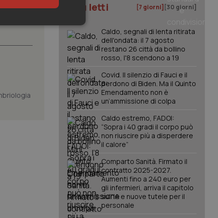
I più letti
[7 giorni]
[30 giorni]
 fissato
keting
Caldo, segnali di lenta ritirata
dell'ondata: il 7 agosto
restano 26 città da bollino
rosso, l'8 scendono a 19
Covid. Il silenzio di Fauci e il
perdono di Biden. Ma il Quinto
Emendamento non è
mbriologia
un’ammissione di colpa
igazione sulle pagine
Caldo estremo, FADOI:
kie.
“Sopra i 40 gradi il corpo può
non riuscire più a disperdere
il calore”
er memorizzare le
utente per la loro
Comparto Sanità. Firmato il
 dati sul consenso
contratto 2025-2027.
itiche e
tendo che le loro
Aumenti fino a 240 euro per
ssioni future.
gli infermieri, arriva il capitolo
sull'IA e nuove tutele per il
l servizio Cookie-
personale
erenze di consenso
sario che il banner