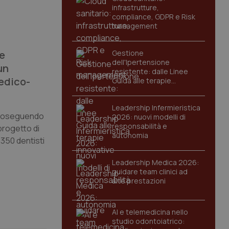
infrastrutture,
compliance, GDPR e Risk
management
re
Gestione
dell'Ipertensione
un
resistente: dalle Linee
medico-
Guida alle terapie
innovative
Leadership Infermieristica
 proseguendo
2026: nuovi modelli di
responsabilità e
 progetto di
autonomia
 350 dentisti
Leadership Medica 2026:
guidare team clinici ad
alte prestazioni
AI e telemedicina nello
studio odontoiatrico: