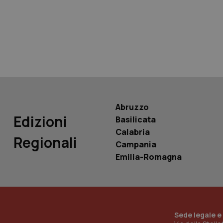
tracking-sites-ironf
tracking-enable
tracking-sites-ironf
session-id
_ga
Abruzzo
Edizioni
Basilicata
Calabria
Regionali
Campania
PHPSESSID
Emilia-Romagna
_ga_KM60CM4NPH
Sede legale e