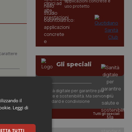
applicazioni concrete e
uso protetto
carattere
Gli speciali
tori
Sanità digitale per garantire più
salute e sostenibilità. Ma servono
ate le
ilizzando il
standard e condivisione
are...
cookie.
Leggi di
Tutti gli speciali
i. Il
ETTA TUTTI