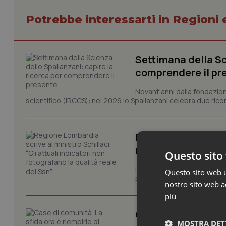
Potrebbe interessarti in Regioni 
Settimana della Sc
comprendere il pr
Novant'anni dalla fondazion
scientifico (IRCCS): nel 2026 lo Spallanzani celebra due rico
Regione Lombardia s
non fotografano la
Questo sito 
Regione Lombardia chiede al
Questo sito web ut
performance del Servizio san
nostro sito web ac
più
Case di comunità. L
MOSTRA DET