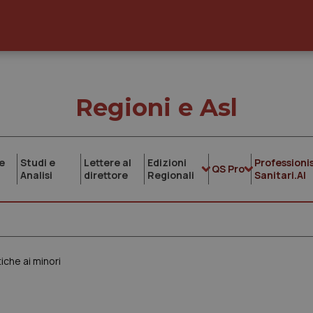
Regioni e Asl
e
Studi e
Lettere al
Edizioni
Professionis
QS Pro
Analisi
direttore
Regionali
Sanitari.AI
iche ai minori