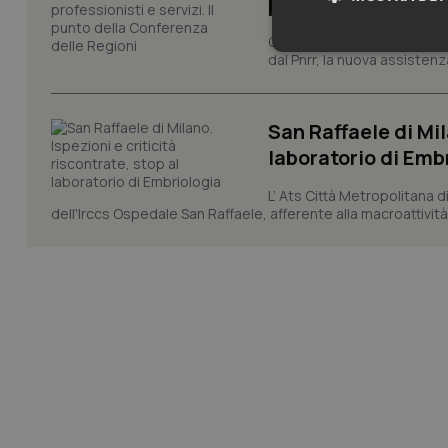
punto della Confer
Con 1.224 Case di comunità a
Neces
dal Pnrr, la nuova assistenza
San Raffaele di Mil
laboratorio di Emb
L’ Ats Città Metropolitana d
dell'Irccs Ospedale San Raffaele, afferente alla macroattività 
I cookie necessari con
e l'accesso alle aree 
Nome
VISITOR_PRIVACY_
CookieScriptConse