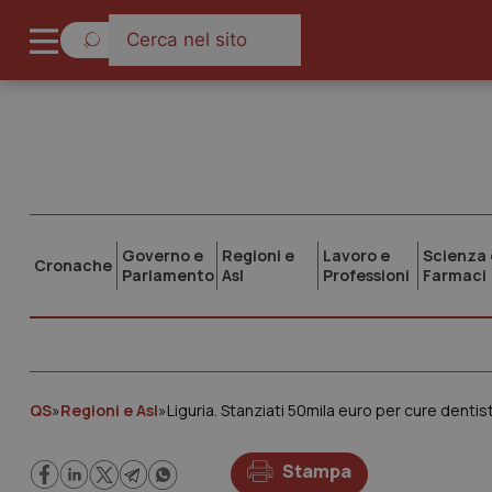
Governo e
Regioni e
Lavoro e
Scienza 
Cronache
Parlamento
Asl
Professioni
Farmaci
QS
»
Regioni e Asl
»
Liguria. Stanziati 50mila euro per cure dentist
Stampa