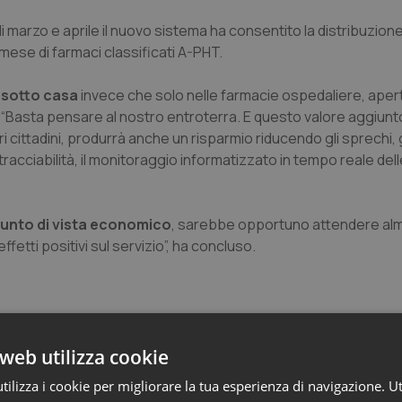
di marzo e aprile il nuovo sistema ha consentito la distribuzion
l mese di farmaci classificati A-PHT.
a sotto casa
invece che solo nelle farmacie ospedaliere, ape
e. “Basta pensare al nostro entroterra. E questo valore aggiunt
stri cittadini, produrrà anche un risparmio riducendo gli sprechi,
tracciabilità, il monitoraggio informatizzato in tempo reale del
 punto di vista economico
, sarebbe opportuno attendere alm
tti positivi sul servizio”, ha concluso.
web utilizza cookie
ilizza i cookie per migliorare la tua esperienza di navigazione. Ut