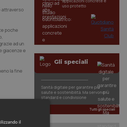
applicazioni concrete e
uso protetto
e attraverso
rte poche
o,
 grazie ad un
le giacenze e
Gli speciali
eno la fine
Sanità digitale per garantire più
salute e sostenibilità. Ma servono
standard e condivisione
Tutti gli speciali
ilizzando il