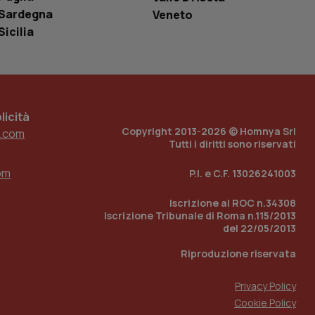
r il sito, ma un
Sardegna
Veneto
tato di accesso per
Sicilia
a Google Analytics
sione.
icità
Copyright 2013-2026 © Homnya Srl
 tenere traccia
.com
i Youtube incorporati
tics per mantenere
Tutti i diritti sono riservati
tore del sito web sta
ell'interfaccia di
om
P.I. e C.F. 13026241003
 tenere traccia
i Youtube incorporati
Iscrizione al ROC n.34308
tore del sito web sta
Iscrizione Tribunale di Roma n.115/2013
ell'interfaccia di
del 22/05/2013
 tenere traccia
Riproduzione riservata
r la gestione
Privacy Policy
one dell’esperienza
Cookie Policy