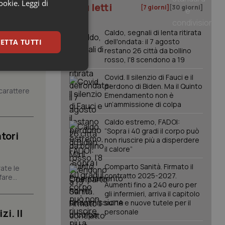
cookie.
Leggi di
I più letti
[7 giorni]
[30 giorni]
Caldo, segnali di lenta ritirata
dell'ondata: il 7 agosto
ETTA TUTTI
restano 26 città da bollino
rosso, l'8 scendono a 19
keting
Covid. Il silenzio di Fauci e il
perdono di Biden. Ma il Quinto
carattere
Emendamento non è
un’ammissione di colpa
Caldo estremo, FADOI:
“Sopra i 40 gradi il corpo può
tori
non riuscire più a disperdere
il calore”
igazione sulle pagine
Comparto Sanità. Firmato il
ate le
kie.
contratto 2025-2027.
are...
Aumenti fino a 240 euro per
gli infermieri, arriva il capitolo
er memorizzare le
sull'IA e nuove tutele per il
utente per la loro
i. Il
personale
 dati sul consenso
itiche e