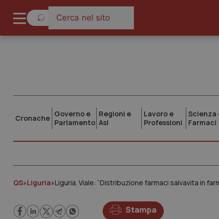
Governo e
Regioni e
Lavoro e
Scienza 
Cronache
Parlamento
Asl
Professioni
Farmaci
QS
»
Liguria
»
Liguria. Viale: “Distribuzione farmaci salvavita in fa
Stampa