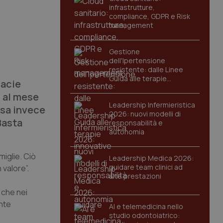
infrastrutture,
compliance, GDPR e Risk
management
Gestione
dell'Ipertensione
resistente: dalle Linee
Guida alle terapie
macie
innovative
i al mese
Leadership Infermieristica
asa invece
2026: nuovi modelli di
Basta
responsabilità e
autonomia
miglie. Ciò
Leadership Medica 2026:
guidare team clinici ad
 valore”.
alte prestazioni
 che nei
ente
AI e telemedicina nello
studio odontoiatrico: