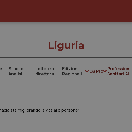
Liguria
e
Studi e
Lettere al
Edizioni
Professionis
QS Pro
Analisi
direttore
Regionali
Sanitari.AI
rmacia sta migliorando la vita alle persone”