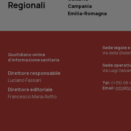
Regionali
Campania
Emilia-Romagna
_ga_KM60CM4NPH
Nome
Sede legale e
Nome
Via della Stell
Quotidiano online
VISITOR_INFO1_LIV
_ga_0VMQEQKQ1N
d'informazione sanitaria
Sede operati
Via Luigi Galva
Direttore responsabile
Luciano Fassari
__Secure-YNID
Tel:
(+39) 06 
Email:
info@h
Direttore editoriale
Francesco Maria Avitto
YSC
__Secure-
ROLLOUT_TOKEN