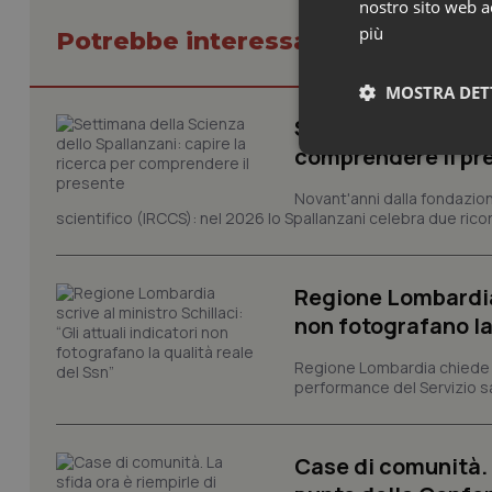
nostro sito web ac
più
Potrebbe interessarti in Liguria
MOSTRA DET
Settimana della Sc
comprendere il pr
Neces
Novant'anni dalla fondazion
scientifico (IRCCS): nel 2026 lo Spallanzani celebra due rico
Regione Lombardia s
non fotografano la
I cookie necessari con
Regione Lombardia chiede al
e l'accesso alle aree 
performance del Servizio san
Nome
VISITOR_PRIVACY_
Case di comunità. L