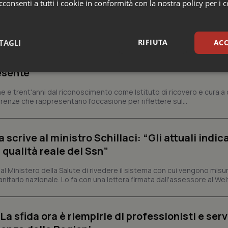
consenti a tutti i cookie in conformità con la nostra policy per i 
RIFIUTA
TAGLI
ACC
ienza dello Spallanzani: capire la ricerca per
esente
sari
Statistici
Mar
e e trent'anni dal riconoscimento come Istituto di ricovero e cura a 
rrenze che rappresentano l'occasione per riflettere sul...
crive al ministro Schillaci: “Gli attuali indica
Necessari
Statistici
Marketing
 qualità reale del Ssn”
tribuiscono a rendere fruibile il sito web abilitandone funzionalità di base quali la nav
 Ministero della Salute di rivedere il sistema con cui vengono misur
protette del sito. Il sito web non è in grado di funzionare correttamente senza questi coo
itario nazionale. Lo fa con una lettera firmata dall'assessore al Welf
Fornitore
/
Dominio
Scadenza
Descrizione
METADATA
5 mesi 4
Questo cookie viene utilizzato p
YouTube
settimane
scelte di consenso e privacy dell'
.youtube.com
a sfida ora è riempirle di professionisti e serviz
interazione con il sito. Registra i
del visitatore riguardo a varie pol