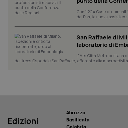
punto della Confer
Con 1.224 Case di comunità a
CookieScriptConse
dal Pnrr, la nuova assistenza
San Raffaele di Mil
tracking-sites-ironf
tracking-enable
laboratorio di Emb
tracking-sites-ironf
L’ Ats Città Metropolitana d
session-id
dell'Irccs Ospedale San Raffaele, afferente alla macroattività 
_ga
PHPSESSID
Abruzzo
Edizioni
Basilicata
Calabria