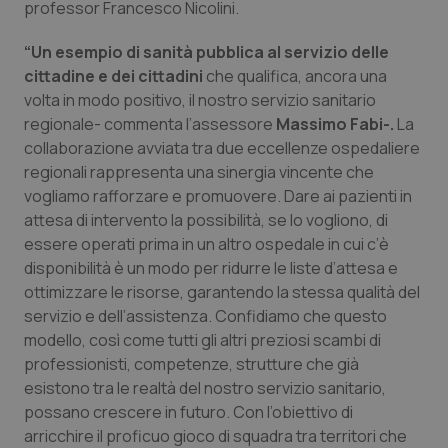
Valle D’Aosta
Oncodermatologia
professor Francesco Nicolini.
“Un esempio di sanità pubblica al servizio delle
Veneto
Oncoematologia
cittadine e dei cittadini
che qualifica, ancora una
volta in modo positivo, il nostro servizio sanitario
Oncologia & Nutrizione
regionale- commenta l’assessore
Massimo Fabi-.
La
collaborazione avviata tra due eccellenze ospedaliere
Psoriasi & pelle
regionali rappresenta una sinergia vincente che
vogliamo rafforzare e promuovere. Dare ai pazienti in
Quotidiano Cardiologia
attesa di intervento la possibilità, se lo vogliono, di
essere operati prima in un altro ospedale in cui c’è
Quotidiano Chirurgia
disponibilità è un modo per ridurre le liste d’attesa e
ottimizzare le risorse, garantendo la stessa qualità del
Quotidiano Oncologia
servizio e dell’assistenza. Confidiamo che questo
modello, così come tutti gli altri preziosi scambi di
professionisti, competenze, strutture che già
Quotidiano Pediatria
esistono tra le realtà del nostro servizio sanitario,
possano crescere in futuro. Con l’obiettivo di
Rene & patologie urogenitali
arricchire il proficuo gioco di squadra tra territori che