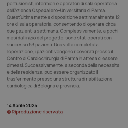
perfusionisti, infermieri e operatori di sala operatoria
dell’Azienda Ospedaliero-Universitaria di Parma.
Quest’ultima mette a disposizione settimanalmente 12
Necessari
Statistici
Marketing
ore di sala operatoria, consentendo di operare circa
due pazienti a settimana. Complessivamente, a pochi
I cookie necessari contribuiscono a rendere fruibile il
mesi dall’inizio del progetto, sono stati operati con
sito web abilitandone funzionalità di base quali la
navigazione sulle pagine e l'accesso alle aree
successo 53 pazienti. Una volta completata
protette del sito. Il sito web non è in grado di
l’operazione, i pazienti vengono ricoverati presso il
funzionare correttamente senza questi cookie.
Centro di Cardiochirurgia di Parma in attesa di essere
Nome
Fornitore
/
Dominio
Scaden
dimessi. Successivamente, a seconda della necessità
VISITOR_PRIVACY_METADATA
5 mesi
YouTube
e della residenza, può essere organizzato il
settim
.youtube.com
trasferimento presso una struttura di riabilitazione
cardiologica di Bologna e provincia.
14 Aprile 2025
© Riproduzione riservata