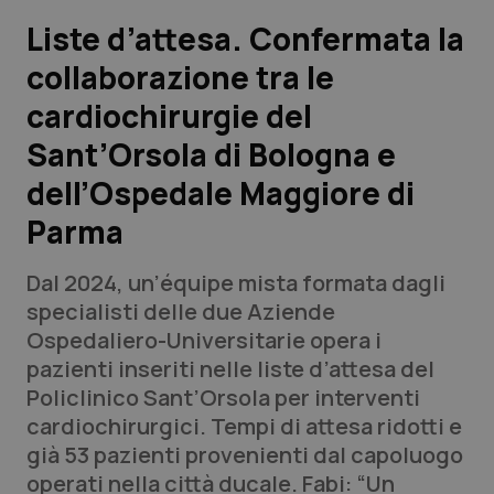
Liste d’attesa. Confermata la
Scienza e Farmaci
collaborazione tra le
cardiochirurgie del
Studi e Analisi
Sant’Orsola di Bologna e
Lettere al direttore
dell’Ospedale Maggiore di
Edizioni Regionali
Parma
QS Pro
Dal 2024, un’équipe mista formata dagli
specialisti delle due Aziende
Professionisti Sanitari.AI
Ospedaliero-Universitarie opera i
pazienti inseriti nelle liste d’attesa del
Policlinico Sant’Orsola per interventi
Abruzzo
QS Pro Gold
cardiochirurgici. Tempi di attesa ridotti e
QS Club
Newsletter
già 53 pazienti provenienti dal capoluogo
Basilicata
Artrite & artrosi
operati nella città ducale. Fabi: “Un