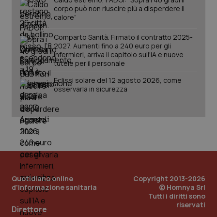
mantener
vid
corpo può non riuscire più a disperdere il
lo stato
inco
della
calore”
può
sessione.
det
vis
Comparto Sanità. Firmato il contratto 2025-
web
uti
2027. Aumenti fino a 240 euro per gli
nuo
infermieri, arriva il capitolo sull'IA e nuove
ver
tutele per il personale
dell
You
Eclissi solare del 12 agosto 2026, come
__Secure-YNID
.youtube.com
5 mesi 4
Que
osservarla in sicurezza
settimane
imp
You
ten
pre
del
vid
inco
può
det
vis
web
uti
nuo
Quotidiano online
Copyright 2013-2026
ver
d'informazione sanitaria
© Homnya Srl
dell
You
Tutti i diritti sono
riservati
Direttore
YSC
Sessione
Que
Google LLC
imp
.youtube.com