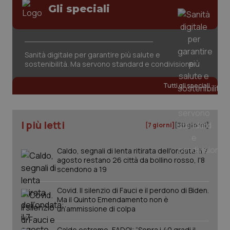
Gli speciali
Sanità digitale per garantire più salute e
_ga_KM60CM4NPH
.quotidianosanita.it
1 anno
sostenibilità. Ma servono standard e condivisione
mes
Tutti gli speciali
I più letti
[7 giorni]
[30 giorni]
Caldo, segnali di lenta ritirata dell'ondata: il 7
agosto restano 26 città da bollino rosso, l'8
Fornitore
/
Nome
Scadenza
Descrizion
Dominio
scendono a 19
Nome
Fornitore
/
Dominio
Scadenza
Des
_ga_0VMQEQKQ1N
.quotidianosanita.it
1 anno 1
Questo
Covid. Il silenzio di Fauci e il perdono di Biden.
mese
cookie
VISITOR_INFO1_LIVE
5 mesi 4
Que
Google LLC
viene
settimane
imp
.youtube.com
Ma il Quinto Emendamento non è
utilizzato
You
un’ammissione di colpa
da Google
ten
Analytics
pre
per
del
Caldo estremo, FADOI: “Sopra i 40 gradi il