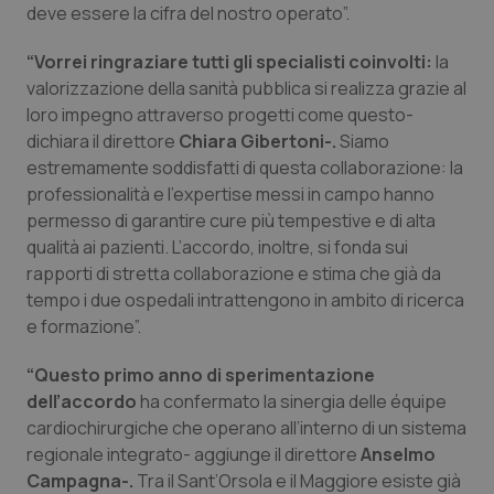
deve essere la cifra del nostro operato”.
Salute orale & impianti
“Vorrei ringraziare tutti gli specialisti coinvolti:
la
Sangue & coagulazione
valorizzazione della sanità pubblica si realizza grazie al
loro impegno attraverso progetti come questo-
Tiroide
dichiara il direttore
Chiara Gibertoni-.
Siamo
estremamente soddisfatti di questa collaborazione: la
professionalità e l’expertise messi in campo hanno
Tumore al seno
permesso di garantire cure più tempestive e di alta
qualità ai pazienti. L’accordo, inoltre, si fonda sui
Tumore ovarico
rapporti di stretta collaborazione e stima che già da
tempo i due ospedali intrattengono in ambito di ricerca
Tumori del Polmone & Testa Collo
e formazione”.
Tumori gastrointestinali
“Questo primo anno di sperimentazione
dell’accordo
ha confermato la sinergia delle équipe
Ulcera & Reflusso
cardiochirurgiche che operano all’interno di un sistema
regionale integrato- aggiunge il direttore
Anselmo
Campagna-.
Tra il Sant’Orsola e il Maggiore esiste già
Vaccini