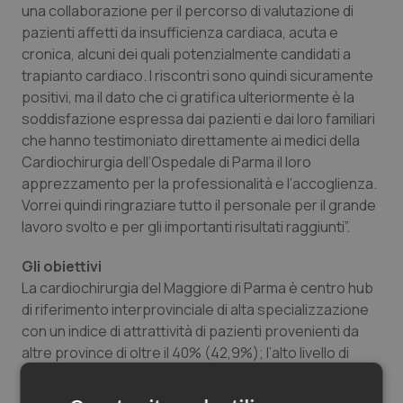
una collaborazione per il percorso di valutazione di
pazienti affetti da insufficienza cardiaca, acuta e
cronica, alcuni dei quali potenzialmente candidati a
trapianto cardiaco. I riscontri sono quindi sicuramente
positivi, ma il dato che ci gratifica ulteriormente è la
soddisfazione espressa dai pazienti e dai loro familiari
che hanno testimoniato direttamente ai medici della
Cardiochirurgia dell’Ospedale di Parma il loro
apprezzamento per la professionalità e l’accoglienza.
Vorrei quindi ringraziare tutto il personale per il grande
lavoro svolto e per gli importanti risultati raggiunti”.
Gli obiettivi
La cardiochirurgia del Maggiore di Parma è centro hub
di riferimento interprovinciale di alta specializzazione
con un indice di attrattività di pazienti provenienti da
altre province di oltre il 40% (42,9%); l’alto livello di
competenze e la disponibilità messe a disposizione
dalla cardiochirurgia parmense consentono quindi di