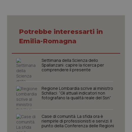
Potrebbe interessarti in
CookieScriptConsent
5 mesi
CookieScript
settim
www.quotidianosanita.it
Emilia-Romagna
Settimana della Scienza dello
Spallanzani: capire la ricerca per
comprendere il presente
Regione Lombardia scrive al ministro
Schillaci: “Gli attuali indicatori non
fotografano la qualità reale del Ssn”
tracking-sites-ironfish-
www.quotidianosanita.it
4
tracking-enable
settim
Case di comunità. La sfida ora è
2 gior
riempirle di professionisti e servizi. Il
punto della Conferenza delle Regioni