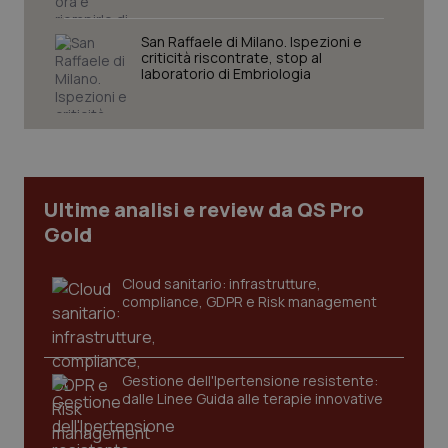
tracking-sites-ironfish-
www.quotidianosanita.it
4
San Raffaele di Milano. Ispezioni e
session-id
settim
criticità riscontrate, stop al
2 gior
laboratorio di Embriologia
_ga
1 anno
Google LLC
mes
.quotidianosanita.it
Ultime analisi e review da QS Pro
Gold
Cloud sanitario: infrastrutture,
compliance, GDPR e Risk management
Gestione dell'Ipertensione resistente:
dalle Linee Guida alle terapie innovative