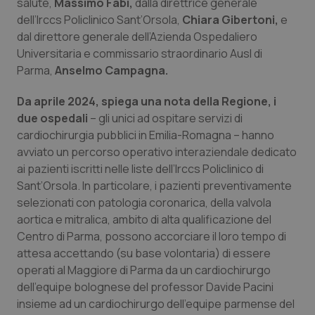
salute,
Massimo Fabi,
dalla direttrice generale
dell’Irccs Policlinico Sant’Orsola,
Chiara Gibertoni,
e
Piemonte
HIV
dal direttore generale dell’Azienda Ospedaliero
Universitaria e commissario straordinario Ausl di
Provincia Autonoma di Bolzano
Infezioni & Febbre
Parma,
Anselmo Campagna.
Provincia Autonoma di Trento
Ipertensione & Scompenso
Da aprile 2024, spiega una nota della Regione, i
due ospedali
– gli unici ad ospitare servizi di
Puglia
Malattie rare
cardiochirurgia pubblici in Emilia-Romagna – hanno
avviato un percorso operativo interaziendale dedicato
ai pazienti iscritti nelle liste dell’Irccs Policlinico di
Sardegna
Malattia di Crohn & Rettocolite Ulcerosa
Sant’Orsola. In particolare, i pazienti preventivamente
selezionati con patologia coronarica, della valvola
Sicilia
Neuroscienze & patologie neurodegenerative
aortica e mitralica, ambito di alta qualificazione del
Centro di Parma, possono accorciare il loro tempo di
Toscana
Obesità
attesa accettando (su base volontaria) di essere
operati al Maggiore di Parma da un cardiochirurgo
Umbria
Oftalmologia
dell’equipe bolognese del professor Davide Pacini
insieme ad un cardiochirurgo dell’equipe parmense del