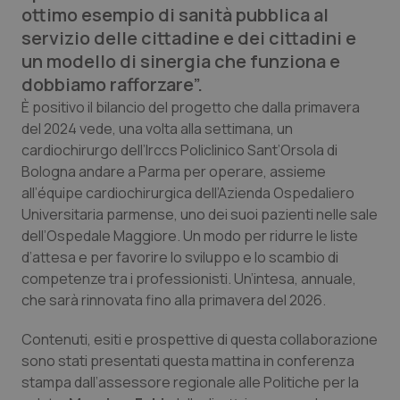
ottimo esempio di sanità pubblica al
Calabria
Asma & BPCO
servizio delle cittadine e dei cittadini e
un modello di sinergia che funziona e
Campania
Car-T
dobbiamo rafforzare”.
Emilia-Romagna
Colesterolo & coronaropatie
È positivo il bilancio del progetto che dalla primavera
del 2024 vede, una volta alla settimana, un
cardiochirurgo dell’Irccs Policlinico Sant’Orsola di
Friuli Venezia Giulia
Dermatite Atopica
Bologna andare a Parma per operare, assieme
all’équipe cardiochirurgica dell’Azienda Ospedaliero
Lazio
Diabete & glucometri
Universitaria parmense, uno dei suoi pazienti nelle sale
dell’Ospedale Maggiore. Un modo per ridurre le liste
Liguria
Disturbi dell’umore
d’attesa e per favorire lo sviluppo e lo scambio di
competenze tra i professionisti. Un’intesa, annuale,
Lombardia
Dolore
che sarà rinnovata fino alla primavera del 2026.
Marche
Donna & Salute
Contenuti, esiti e prospettive di questa collaborazione
sono stati presentati questa mattina in conferenza
stampa dall’assessore regionale alle Politiche per la
Molise
Epatiti