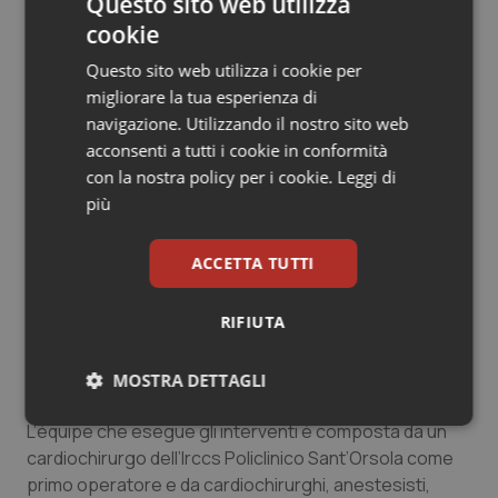
Questo sito web utilizza
accorciare le liste d’attesa del Policlinico Sant’Orsola.
cookie
Liste che risentono non solo delle ripercussioni del
Questo sito web utilizza i cookie per
periodo pandemico, ma anche delle urgenze che
migliorare la tua esperienza di
derivano dal ruolo di Irccs quale centro di riferimento
navigazione. Utilizzando il nostro sito web
regionale per il trapianto di cuore e polmoni e per le
acconsenti a tutti i cookie in conformità
sindromi aortiche acute.
con la nostra policy per i cookie.
Leggi di
più
L’accordo, senza alcuna riduzione dell’attività per i
pazienti dell’Ospedale Maggiore di Parma, mettendo a
ACCETTA TUTTI
sistema professionisti e spazi consente di offrire una
risposta maggiormente tempestiva a chi è in attesa di
RIFIUTA
intervento, ampliando l’offerta cardiochirurgica del
sistema sanitario pubblico regionale.
MOSTRA DETTAGLI
I dettagli dell’accordo
Necessari
Statistici
Marketing
L’équipe che esegue gli interventi è composta da un
cardiochirurgo dell’Irccs Policlinico Sant’Orsola come
primo operatore e da cardiochirurghi, anestesisti,