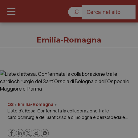
Sabato 8 Agosto 2026
Emilia-Romagna
Emilia-Romagna
Cronache
Governo e Parlamento
QS
»
Emilia-Romagna
»
Liste d’attesa. Confermata la collaborazione tra le
cardiochirurgie del Sant’Orsola di Bologna e dell’Ospedale
Regioni e Asl
Maggiore di Parma
Lavoro e Professioni