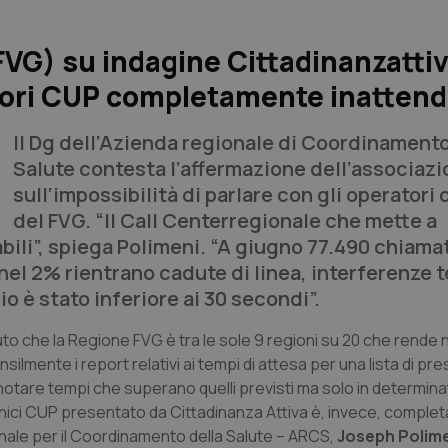
FVG) su indagine Cittadinanzattiv
atori CUP completamente inatten
Il Dg dell’Azienda regionale di Coordinamento
Salute contesta l’affermazione dell’associaz
sull‘impossibilità di parlare con gli operatori
del FVG. “Il Call Centerregionale che mette a
ili”, spiega Polimeni. “A giugno 77.490 chiamat
nel 2% rientrano cadute di linea, interferenze 
o è stato inferiore ai 30 secondi”.
o che la Regione FVG è tra le sole 9 regioni su 20 che rende no
nsilmente i report relativi ai tempi di attesa per una lista di pre
otare tempi che superano quelli previsti ma solo in determina
elefonici CUP presentato da Cittadinanza Attiva è, invece, compl
ionale per il Coordinamento della Salute – ARCS,
Joseph Polime