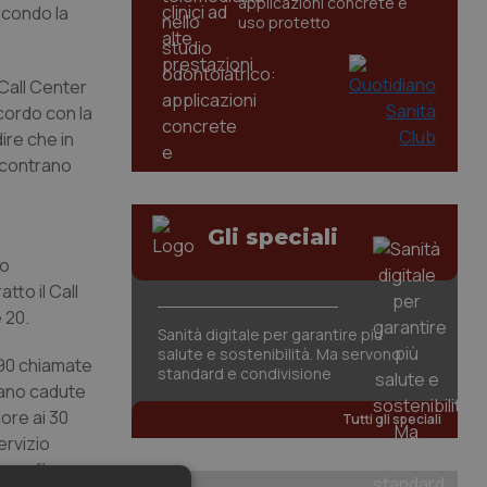
applicazioni concrete e
econdo la
uso protetto
 Call Center
ccordo con la
ire che in
iscontrano
Gli speciali
to
to il Call
e 20.
Sanità digitale per garantire più
salute e sostenibilità. Ma servono
.490 chiamate
standard e condivisione
trano cadute
ore ai 30
Tutti gli speciali
ervizio
superfluo