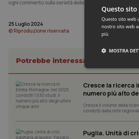
ogni commento sulla serietà della rilevazione presentata”.
Questo sito 
Questo sito web ut
25 Luglio 2024
nostro sito web ac
© Riproduzione riservata
più
MOSTRA DET
Potrebbe interessarti in Friuli Ve
Neces
Cresce la ricerca i
numero più alto de
Cresce il volume della ricer
condotti dalla rete regionale
I cookie necessari con
e l'accesso alle aree 
Puglia. Unità di cri
Nome