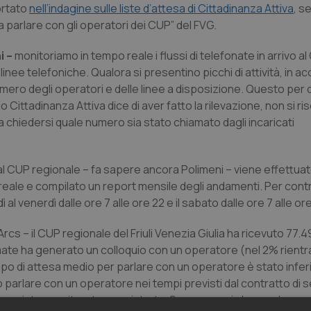
ortato
nell’indagine sulle liste d’attesa di Cittadinanza Attiva
, s
 a parlare con gli operatori dei CUP” del FVG.
i –
monitoriamo in tempo reale i flussi di telefonate in arrivo al
nee telefoniche. Qualora si presentino picchi di attività, in a
mero degli operatori e delle linee a disposizione. Questo per d
o Cittadinanza Attiva dice di aver fatto la rilevazione, non si r
a chiedersi quale numero sia stato chiamato dagli incaricati
 al CUP regionale – fa sapere ancora Polimeni – viene effettua
le e compilato un report mensile degli andamenti. Per contrat
 al venerdì dalle ore 7 alle ore 22 e il sabato dalle ore 7 alle or
Arcs – il CUP regionale del Friuli Venezia Giulia ha ricevuto 77
hiamate ha generato un colloquio con un operatore (nel 2% rien
empo di attesa medio per parlare con un operatore è stato inferi
o parlare con un operatore nei tempi previsti dal contratto di s
è tracciata, monitorata e registrata. Sono numeri che rendono 