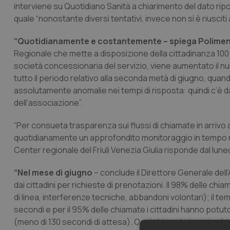
interviene su
Quotidiano Sanità
a chiarimento del dato rip
quale “nonostante diversi tentativi, invece non si è riusciti
“Quotidianamente e costantemente – spiega Polimen
Regionale che mette a disposizione della cittadinanza 100 li
società concessionaria del servizio, viene aumentato il nu
tutto il periodo relativo alla seconda metà di giugno, quand
assolutamente anomalie nei tempi di risposta: quindi c’è d
dell’associazione”.
“Per consueta trasparenza sui flussi di chiamate in arrivo
quotidianamente un approfondito monitoraggio in tempo rea
Center regionale del Friuli Venezia Giulia risponde dal lunedì
“Nel mese di giugno
– conclude il Direttore Generale dell’
dai cittadini per richieste di prenotazioni. Il 98% delle c
di linea, interferenze tecniche, abbandoni volontari); il t
secondi e per il 95% delle chiamate i cittadini hanno potut
(meno di 130 secondi di attesa). Ogni chiamata in arrivo 