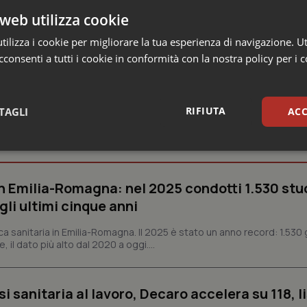
web utilizza cookie
ilizza i cookie per migliorare la tua esperienza di navigazione. Ut
consenti a tutti i cookie in conformità con la nostra policy per i 
RIFIUTA
TAGLI
ACC
nezia Giulia
sari
Statistici
Mar
n Emilia-Romagna: nel 2025 condotti 1.530 studi
gli ultimi cinque anni
ca sanitaria in Emilia-Romagna. Il 2025 è stato un anno record: 1.530 g
, il dato più alto dal 2020 a oggi....
Necessari
Statistici
Marketing
tribuiscono a rendere fruibile il sito web abilitandone funzionalità di base quali la nav
protette del sito. Il sito web non è in grado di funzionare correttamente senza questi coo
si sanitaria al lavoro, Decaro accelera su 118, l
Fornitore
/
Dominio
Scadenza
Descrizione