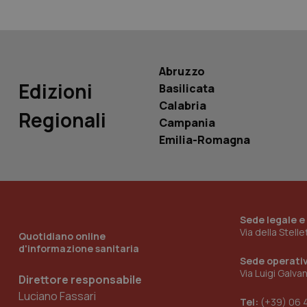
PHPSESSID
Abruzzo
Edizioni
Basilicata
_ga_KM60CM4NPH
Calabria
Regionali
Campania
Emilia-Romagna
Nome
Nome
VISITOR_INFO1_LIV
_ga_0VMQEQKQ1N
Sede legale e
Via della Stell
Quotidiano online
__Secure-YNID
d'informazione sanitaria
Sede operati
Via Luigi Galva
Direttore responsabile
Luciano Fassari
YSC
Tel:
(+39) 06 