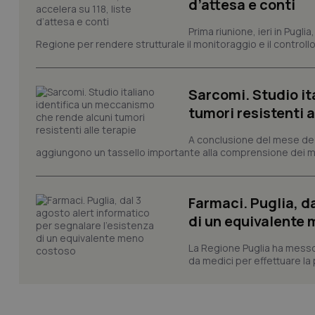
d’attesa e conti
VISITOR_PRIVACY_
Prima riunione, ieri in Pugli
Regione per rendere strutturale il monitoraggio e il controllo 
CookieScriptConse
Sarcomi. Studio it
tumori resistenti a
A conclusione del mese dedic
tracking-sites-ironf
aggiungono un tassello importante alla comprensione dei mec
tracking-enable
tracking-sites-ironf
Farmaci. Puglia, d
session-id
di un equivalente
_ga
La Regione Puglia ha messo 
da medici per effettuare la 