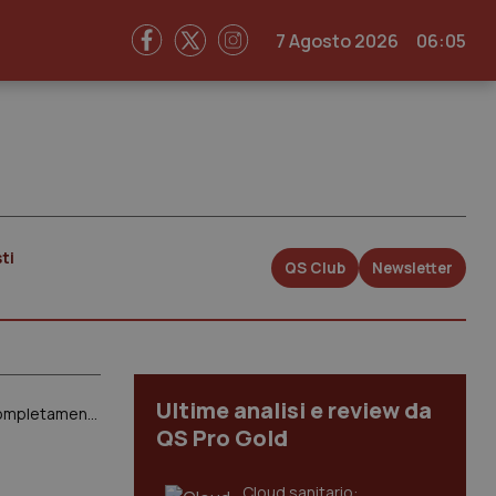
7 Agosto 2026
06:05
ti
QS Club
Newsletter
Ultime analisi e review da
Liste d’attesa. Polimeni (Arcs FVG) su indagine Cittadinanzattiva: “Dato su raggiungibilità operatori CUP completamente inattendibile”
QS Pro Gold
Cloud sanitario: