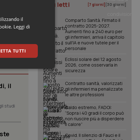
I più letti
[7 giorni]
[30 giorni]
ilizzando il
Comparto Sanità. Firmato il
contratto 2025-2027.
cookie.
Leggi di
Aumenti fino a 240 euro per
gli infermieri, arriva il capitolo
sull'IA e nuove tutele per il
personale
ETTA TUTTI
Eclissi solare del 12 agosto
2026, come osservarla in
keting
sicurezza
Contratto sanità, valorizzati
, il
gli infermieri ma penalizzate
le altre professioni
li studi
Caldo estremo, FADOI:
“Sopra i 40 gradi il corpo può
non riuscire più a disperdere
il calore”
igazione sulle pagine
kie.
iste
Covid. Il silenzio di Fauci e il