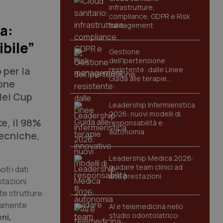
infrastrutture,
compliance, GDPR e Risk
management
a:
dibile”
Gestione
dell'Ipertensione
 per la
resistente: dalle Linee
Guida alle terapie
ione
innovative
 dei Cup
Leadership Infermieristica
2026: nuovi modelli di
e, il 98%
responsabilità e
autonomia
tecniche,
Leadership Medica 2026:
guidare team clinici ad
ti i dati
alte prestazioni
stazioni
te strutture.
etamente
AI e telemedicina nello
studio odontoiatrico:
ni,