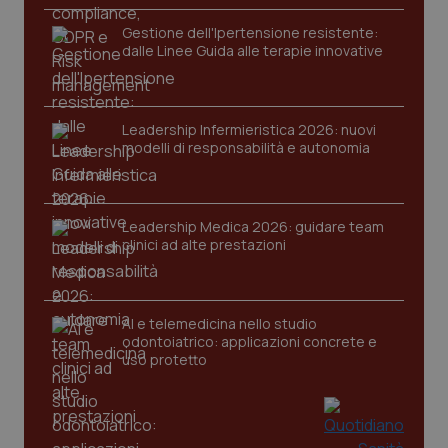
Gestione dell'Ipertensione resistente:
dalle Linee Guida alle terapie innovative
Leadership Infermieristica 2026: nuovi
modelli di responsabilità e autonomia
CookieScriptConsent
5 mesi
CookieScript
settim
www.quotidianosanita.it
Leadership Medica 2026: guidare team
clinici ad alte prestazioni
AI e telemedicina nello studio
odontoiatrico: applicazioni concrete e
uso protetto
tracking-sites-ironfish-
www.quotidianosanita.it
4
tracking-enable
settim
2 gior