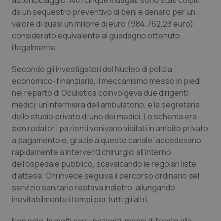
autoriciclaggio. Altri cinque indagati sono stati colpiti
da un sequestro preventivo di beni e denaro per un
Piemonte
HIV
valore di quasi un milione di euro (984.762,23 euro)
considerato equivalente al guadagno ottenuto
Provincia Autonoma di Bolzano
Infezioni & Febbre
illegalmente.
Provincia Autonoma di Trento
Ipertensione & Scompenso
Secondo gli investigatori del Nucleo di polizia
economico-finanziaria, il meccanismo messo in piedi
nel reparto di Oculistica coinvolgeva due dirigenti
Puglia
Malattie rare
medici, un’infermiera dell’ambulatorio, e la segretaria
dello studio privato di uno dei medici. Lo schema era
Sardegna
Malattia di Crohn & Rettocolite Ulcerosa
ben rodato: i pazienti venivano visitati in ambito privato
a pagamento e, grazie a questo canale, accedevano
Sicilia
Neuroscienze & patologie neurodegenerative
rapidamente a interventi chirurgici all’interno
dell’ospedale pubblico, scavalcando le regolari liste
Toscana
Obesità
d’attesa. Chi invece seguiva il percorso ordinario del
servizio sanitario restava indietro, allungando
Umbria
Oftalmologia
inevitabilmente i tempi per tutti gli altri.