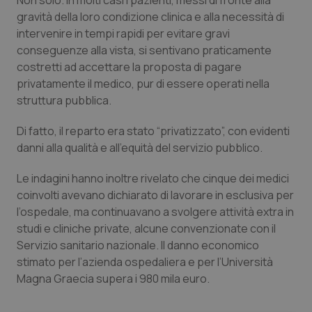
Non solo. In molti casi i pazienti, messi di fronte alla
Valle D’Aosta
Oncodermatologia
gravità della loro condizione clinica e alla necessità di
intervenire in tempi rapidi per evitare gravi
Veneto
Oncoematologia
conseguenze alla vista, si sentivano praticamente
costretti ad accettare la proposta di pagare
Oncologia & Nutrizione
privatamente il medico, pur di essere operati nella
struttura pubblica.
Psoriasi & pelle
Di fatto, il reparto era stato “privatizzato”, con evidenti
Quotidiano Cardiologia
danni alla qualità e all’equità del servizio pubblico.
Le indagini hanno inoltre rivelato che cinque dei medici
Quotidiano Chirurgia
coinvolti avevano dichiarato di lavorare in esclusiva per
l’ospedale, ma continuavano a svolgere attività extra in
Quotidiano Oncologia
studi e cliniche private, alcune convenzionate con il
Servizio sanitario nazionale. Il danno economico
Quotidiano Pediatria
stimato per l’azienda ospedaliera e per l’Università
Magna Graecia supera i 980 mila euro.
Rene & patologie urogenitali