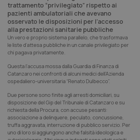
trattamento “privilegiato” rispetto ai
Calabria
Asma & BPCO
pazienti ambulatoriali che avevano
osservato le disposizioni per l’accesso
Campania
Car-T
alla prestazioni sanitarie pubbliche
Emilia-Romagna
Colesterolo & coronaropatie
Un vero e proprio sistema parallelo, che trasformava
le liste d’attesa pubbliche in un canale privilegiato per
chi pagava privatamente.
Friuli Venezia Giulia
Dermatite Atopica
Questa l’accusa mossa dalla Guardia di Finanza di
Lazio
Diabete & glucometri
Catanzaro nei confronti di alcuni medici dell’Azienda
ospedaliero-universitaria “Renato Dulbecco”.
Liguria
Disturbi dell’umore
Due persone sono finite agli arresti domiciliari, su
Lombardia
Dolore
disposizione del Gip del Tribunale di Catanzaro e su
richiesta della Procura, con accuse pesanti:
associazione a delinquere, peculato, concussione,
Marche
Donna & Salute
truffa aggravata, interruzione di pubblico servizio. Per
uno di loro si aggiungono anche falsità ideologica e
Molise
Epatiti