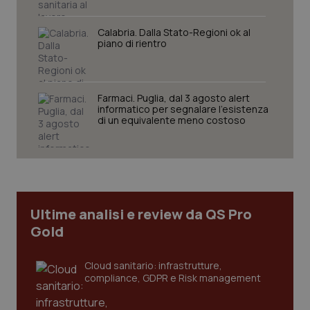
Calabria. Dalla Stato-Regioni ok al
piano di rientro
Necessari
Statistici
Marketing
Farmaci. Puglia, dal 3 agosto alert
informatico per segnalare l’esistenza
I cookie necessari contribuiscono a rendere fruibile il
di un equivalente meno costoso
sito web abilitandone funzionalità di base quali la
navigazione sulle pagine e l'accesso alle aree
protette del sito. Il sito web non è in grado di
funzionare correttamente senza questi cookie.
Nome
Fornitore
/
Dominio
Scaden
VISITOR_PRIVACY_METADATA
5 mesi
YouTube
settim
.youtube.com
Ultime analisi e review da QS Pro
Gold
Cloud sanitario: infrastrutture,
compliance, GDPR e Risk management