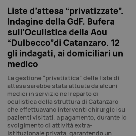
Liste d’attesa “privatizzate”.
Scienza e Farmaci
Indagine della GdF. Bufera
sull’Oculistica della Aou
Studi e Analisi
“Dulbecco”di Catanzaro. 12
Lettere al direttore
gli indagati, ai domiciliari un
Edizioni Regionali
medico
QS Pro
La gestione “privatistica” delle liste di
attesa sarebbe stata attuata da alcuni
Professionisti Sanitari.AI
medici in servizio nel reparto di
oculistica della struttura di Catanzaro
che
Abruzzo
QS Pro Gold
effettuavano
interventi chirurgici su
pazienti visitati, a pagamento, durante lo
QS Club
Newsletter
svolgimento di attività extra-
Basilicata
Artrite & artrosi
istituzionale privata, garantendo un