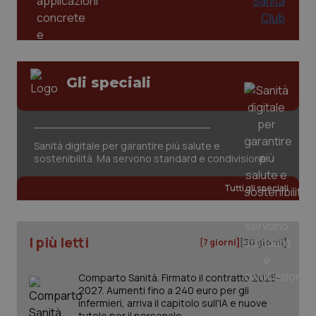
tracking-sites-ironfish-
www.quotidianosanita.it
4
session-id
settim
2 gior
Gli speciali
_ga
1 anno
Google LLC
Sanità digitale per garantire più salute e
mes
.quotidianosanita.it
sostenibilità. Ma servono standard e condivisione
Tutti gli speciali
I più letti
[7 giorni]
[30 giorni]
Comparto Sanità. Firmato il contratto 2025-
2027. Aumenti fino a 240 euro per gli
infermieri, arriva il capitolo sull'IA e nuove
tutele per il personale