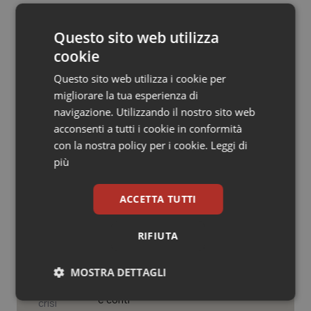
01 Luglio 2025
Salute orale & impianti
© Riproduzione riservata
Questo sito web utilizza
Sangue & coagulazione
cookie
Questo sito web utilizza i cookie per
Tiroide
migliorare la tua esperienza di
navigazione. Utilizzando il nostro sito web
Tumore al seno
acconsenti a tutti i cookie in conformità
Potrebbe interessarti in
con la nostra policy per i cookie.
Leggi di
Tumore ovarico
più
Calabria
Tumori del Polmone & Testa Collo
ACCETTA TUTTI
Cresce la ricerca in Emilia-Romagna:
nel 2025 condotti 1.530 studi, il
Tumori gastrointestinali
numero più alto degli ultimi cinque
RIFIUTA
anni
Ulcera & Reflusso
MOSTRA DETTAGLI
Puglia. Unità di crisi sanitaria al lavoro,
Decaro accelera su 118, liste d’attesa
e conti
Necessari
Statistici
Marketing
Vaccini