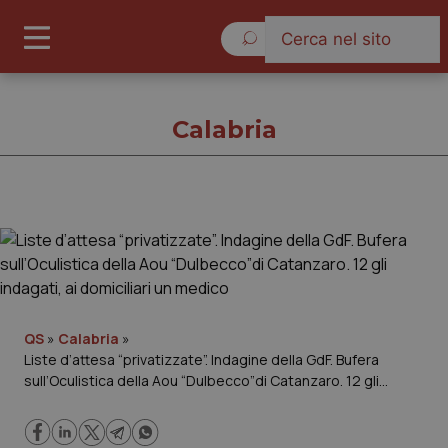
Venerdì 7 Agosto 2026
Calabria
Calabria
Cronache
Governo e Parlamento
QS
»
Calabria
»
Liste d’attesa “privatizzate”. Indagine della GdF. Bufera
sull’Oculistica della Aou “Dulbecco”di Catanzaro. 12 gli
Regioni e Asl
indagati, ai domiciliari un medico
Lavoro e Professioni